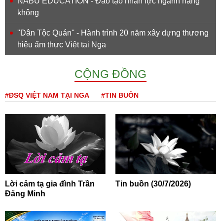
NABU EDUCATION - Đào tạo nhân lực ngành hàng
không
''Dân Tộc Quán'' - Hành trình 20 năm xây dựng thương
hiệu ẩm thực Việt tại Nga
CỘNG ĐỒNG
#ĐSQ VIỆT NAM TẠI NGA
#TIN BUỒN
Lời cảm tạ gia đình Trần
Tin buồn (30/7/2026)
Đăng Minh