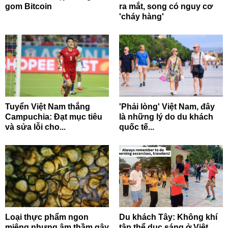
gom Bitcoin
ra mắt, song có nguy cơ
'cháy hàng'
Tuyển Việt Nam thắng
'Phải lòng' Việt Nam, đây
Campuchia: Đạt mục tiêu
là những lý do du khách
và sửa lỗi cho...
quốc tế...
Loại thực phẩm ngon
Du khách Tây: Không khí
miệng nhưng âm thầm gây
tập thể dục sáng ở Việt