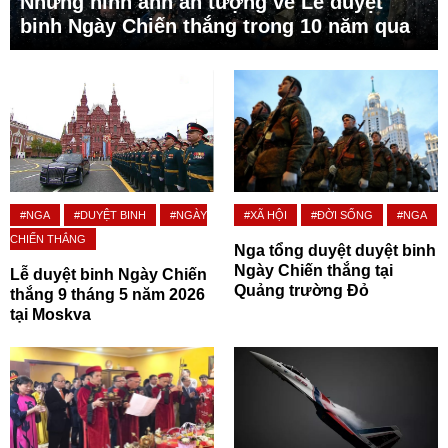
Những hình ảnh ấn tượng về Lễ duyệt
binh Ngày Chiến thắng trong 10 năm qua
#NGA
#DUYỆT BINH
#NGÀY
#XÃ HỘI
#ĐỜI SỐNG
#NGA
CHIẾN THẮNG
Nga tổng duyệt duyệt binh
Ngày Chiến thắng tại
Lễ duyệt binh Ngày Chiến
Quảng trường Đỏ
thắng 9 tháng 5 năm 2026
tại Moskva