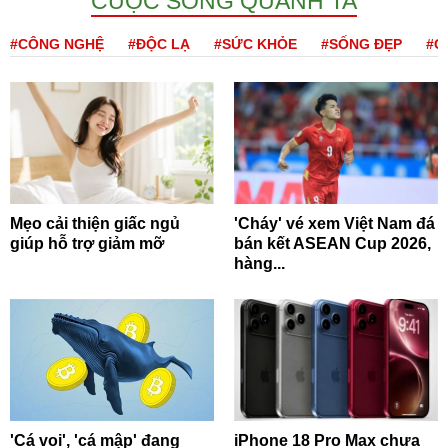
CUỘC SỐNG QUANH TA
#CÔNG NGHỆ
#ĐỘC LẠ
#SỨC KHỎE
#SỐNG ĐẸP
#Q
Mẹo cải thiện giấc ngủ
'Cháy' vé xem Việt Nam đá
giúp hỗ trợ giảm mỡ
bán kết ASEAN Cup 2026,
hàng...
'Cá voi', 'cá mập' đang
iPhone 18 Pro Max chưa