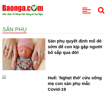
CHUYÊN MỤC
SẢN PHỤ
Sản phụ quyết định mổ đẻ
sớm để con kịp gặp người
bố sắp qua đời
Huế: 'Nghẹt thở' cứu sống
mẹ con sản phụ mắc
Covid-19