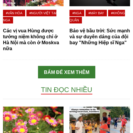
#VĂN HÓA
#NGƯỜI VIỆT TẠI
#NGA
#MÁY BAY
#KHÔNG
NGA
QUÂN
Các vị vua Hùng được
Bảo vệ bầu trời: Sức mạnh
tưởng niệm không chỉ ở
và sự duyên dáng của đội
Hà Nội mà còn ở Moskva
bay "Những Hiệp sĩ Nga"
nữa
BẤM ĐỂ XEM THÊM
TIN ĐỌC NHIỀU