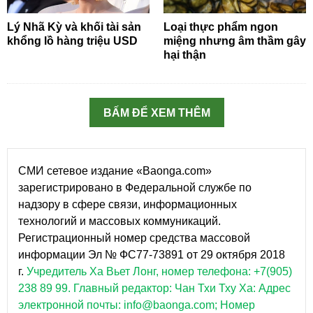
Lý Nhã Kỳ và khối tài sản
Loại thực phẩm ngon
khổng lồ hàng triệu USD
miệng nhưng âm thầm gây
hại thận
BẤM ĐỂ XEM THÊM
СМИ сетевое издание «Baonga.com»
зарегистрировано в Федеральной службе по
надзору в сфере связи, информационных
технологий и массовых коммуникаций.
Регистрационный номер средства массовой
информации Эл № ФС77-73891 от 29 октября 2018
г.
Учредитель Ха Вьет Лонг, номер телефона: +7(905)
238 89 99.
Главный редактор: Чан Тхи Тху Ха: Адрес
электронной почты: info@baonga.com; Номер