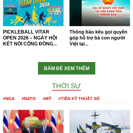
PICKLEBALL VITAR
Thông báo kêu gọi quyên
OPEN 2026 – NGÀY HỘI
góp hỗ trợ bà con người
KẾT NỐI CỘNG ĐỒNG...
Việt tại...
BẤM ĐỂ XEM THÊM
THỜI SỰ
#NGA
#NATO
#MỸ
#TIỀN KỸ THUẬT SỐ