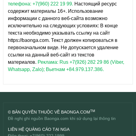
телефона: +7(960) 222 19 99.
Настоящий ресурс
содержит материалы 16+. Использование
информации с данного веб-сайта возможно
исключительно на следующих условиях: В конце
текста необходимо указывать ссылку на сайт
https://baonga.com. Текст должен копироваться в
первоначальном виде. Не допускается удаление
ссылки на данный веб-сайт из текстов
материалов.
Реклама: Rus +7(926) 282 29 86 (Viber,
Whatsapp, Zalo); Вьетнам +84.979.137.386.
TM
© BẢN QUYỀN THUỘC VỀ BAONGA.COM
Đề nghị ghi nguồn Baonga.com khi sử dụng lại thông tin
LIÊN HỆ QUẢNG CÁO TẠI NGA
Điện thoại: +7(960) 222 1999