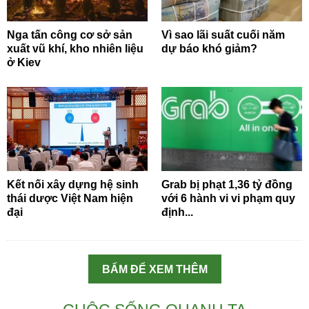
Nga tấn công cơ sở sản
Vì sao lãi suất cuối năm
xuất vũ khí, kho nhiên liệu
dự báo khó giảm?
ở Kiev
Kết nối xây dựng hệ sinh
Grab bị phạt 1,36 tỷ đồng
thái dược Việt Nam hiện
với 6 hành vi vi phạm quy
đại
định...
BẤM ĐỂ XEM THÊM