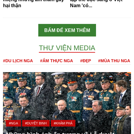
hại thận
Nam 'có...
BẤM ĐỂ XEM THÊM
THƯ VIỆN MEDIA
#DU LỊCH NGA
#ẨM THỰC NGA
#ĐẸP
#MÙA THU NGA
#NGA
#DUYỆT BINH
#KHÁM PHÁ