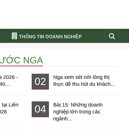
THÔNG TIN DOANH NGHIỆP
Đừng bỏ lỡ
NƯỚC NGA
Nổi bật báo nga
Thư viện media
a 2026 -
Nga xem xét nới lỏng thị
02
Phân tích thị trường Nga 2026
40...
thực để thu hút du khách...
 tại Liên
Bài 15: Những doanh
04
026
nghiệp lớn trong các
ngành...