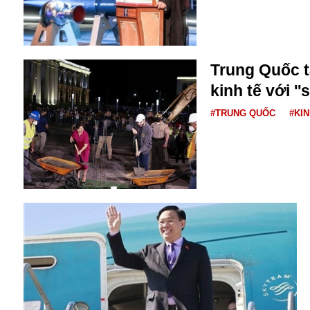
Bulagria
Crimea
Trung Quốc 
Chính trị
kinh tế với '
Công nghệ
Chuyện hay
#TRUNG QUỐC
#KIN
Chuyện lạ
Cuộc sống quanh ta
Casino
Chiến tranh thương mại
Chi hội phụ nữ TTTM Mátxcơva
Chính trị Nga
Chợ Vòm
Cảnh sát
Cấm bay
Cao tốc
Canada