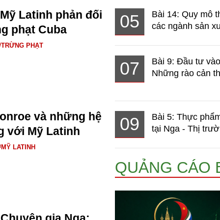
 Mỹ Latinh phản đối
Bài 14: Quy mô t
05
các ngành sản xuấ
ừng phạt Cuba
#TRỪNG PHẠT
Bài 9: Đầu tư và
07
Những rào cản th
Donroe và những hệ
Bài 5: Thực phẩm
09
tại Nga - Thị trườ
g với Mỹ Latinh
#MỸ LATINH
QUẢNG CÁO 
Chuyên gia Nga: