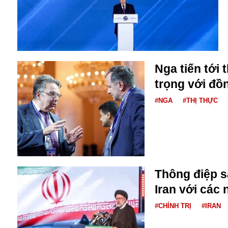
Buôn bán ở Nga
Bộ Quốc phòng
Bác Hồ
Bộ Y tế
Bão tuyết
Nga tiến tới
Bệnh viện
trọng với đồn
Bản quyền
Bảo tàng
#NGA
#THỊ THỰC
Blockchain
Bộ Ngoại giao
Bình Dương
Biển Đen
Boeing
Bình Định
Thông điệp s
Bulgaria
Iran với các
Biến chủng
Baikal
#CHÍNH TRỊ
#IRAN
Bakhmut