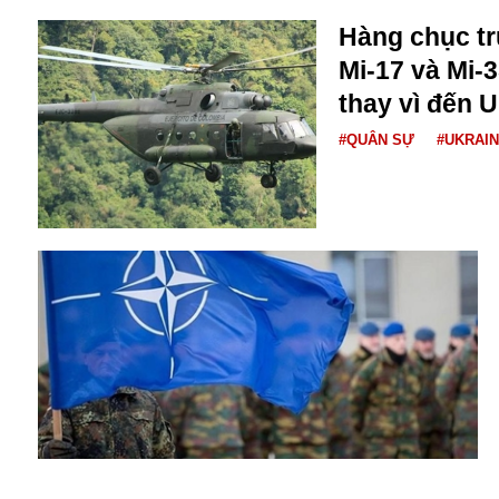
Dịch vụ
Diego Maradona
Hàng chục tr
Di cư
Facebook
Mi-17 và Mi-3
Dòng chảy phương Bắc 1
FED
thay vì đến 
Dải Gaza
Fansipan
#QUÂN SỰ
#UKRAI
F0
FLC
F-16
Gương sáng
Golf
Giáng sinh
GDP