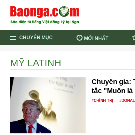
CHUYÊN MỤC
MỚI NHẤT
Trang chủ
Blockcha
MỸ LATINH
Điểm tin chính
Dịch Covi
Cộng đồng
Thông ti
Chuyên gia:
Cuộc sống quanh ta
Khám phá
tắc "Muốn là
Quảng cáo
Chính trị
#CHÍNH TRỊ
#DONAL