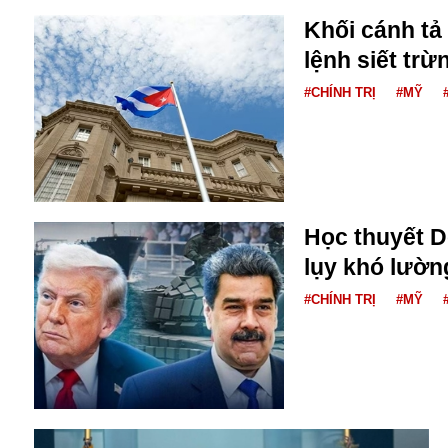
Khối cánh tả
lệnh siết tr
#CHÍNH TRỊ
#MỸ
Học thuyết 
lụy khó lườn
#CHÍNH TRỊ
#MỸ
An ninh
Anh
Australia
Amazon
Army Games
Apple