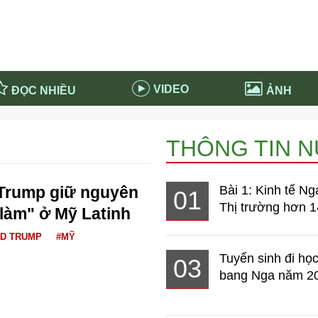
VIDEO
ĐỌC NHIỀU
ẢNH
in và ứng dụng
Tiêu điểm Covid-19
THÔNG TIN 
d-19 tại Nga
Thời sự
n nước Nga
NABU EDUCATION
 Trump giữ nguyên
Bài 1: Kinh tế Ng
01
 nước Nga
Tử vi hàng ngày
Thị trường hơn 1
 làm" ở Mỹ Latinh
 Nga - Việt Nam
Phân tích chính trị
D TRUMP
#MỸ
Tuyển sinh đi học
03
bang Nga năm 2