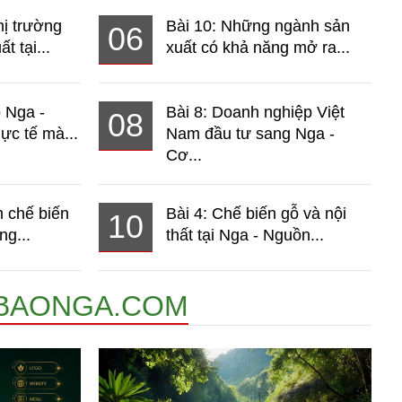
hị trường
Bài 10: Những ngành sản
06
t tại...
xuất có khả năng mở ra...
o Nga -
Bài 8: Doanh nghiệp Việt
08
ực tế mà...
Nam đầu tư sang Nga -
Cơ...
 chế biến
Bài 4: Chế biến gỗ và nội
10
ng...
thất tại Nga - Nguồn...
BAONGA.COM