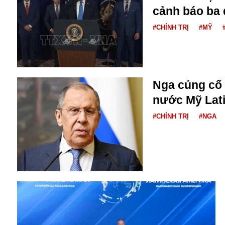
cảnh báo ba 
#CHÍNH TRỊ
#MỸ
Nga củng cố 
nước Mỹ Lat
Bói toán
Bóng đá
#CHÍNH TRỊ
#NGA
Bill Gates
BĐS
Bí ẩn
Bitcoin
Bamboo Airways
Báo Nga có gì?
Biển Đông
Barrack Obama
Bắc Kinh