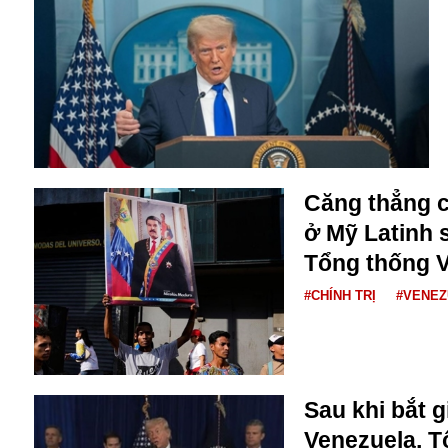
Alibaba
Angela Merkel
Aeroflot
ASEAN
Argentina
Ai
Azovstal
Căng thẳng c
ở Mỹ Latinh 
Tổng thống 
#CHÍNH TRỊ
#VENEZ
Sau khi bắt g
Venezuela, 