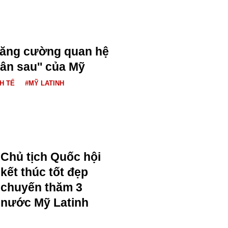
tăng cường quan hệ
'sân sau'' của Mỹ
H TẾ
#MỸ LATINH
Chủ tịch Quốc hội
kết thúc tốt đẹp
chuyến thăm 3
nước Mỹ Latinh