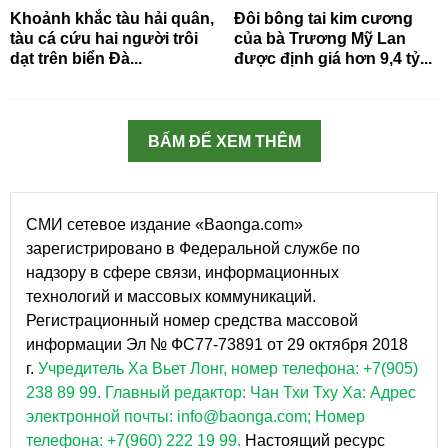
Khoảnh khắc tàu hải quân,
Đôi bông tai kim cương
tàu cá cứu hai người trôi
của bà Trương Mỹ Lan
dạt trên biển Đà...
được định giá hơn 9,4 tỷ...
BẤM ĐỂ XEM THÊM
СМИ сетевое издание «Baonga.com»
зарегистрировано в Федеральной службе по
надзору в сфере связи, информационных
технологий и массовых коммуникаций.
Регистрационный номер средства массовой
информации Эл № ФС77-73891 от 29 октября 2018
г.
Учредитель Ха Вьет Лонг, номер телефона: +7(905)
238 89 99.
Главный редактор: Чан Тхи Тху Ха: Адрес
электронной почты: info@baonga.com; Номер
телефона: +7(960) 222 19 99.
Настоящий ресурс