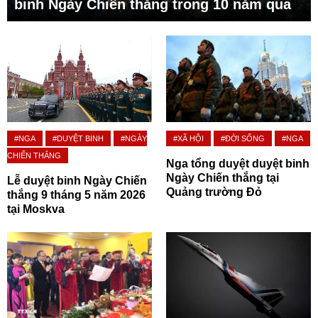
binh Ngày Chiến thắng trong 10 năm qua
#NGA
#DUYỆT BINH
#NGÀY
#XÃ HỘI
#ĐỜI SỐNG
#NGA
CHIẾN THẮNG
Nga tổng duyệt duyệt binh
Ngày Chiến thắng tại
Lễ duyệt binh Ngày Chiến
Quảng trường Đỏ
thắng 9 tháng 5 năm 2026
tại Moskva