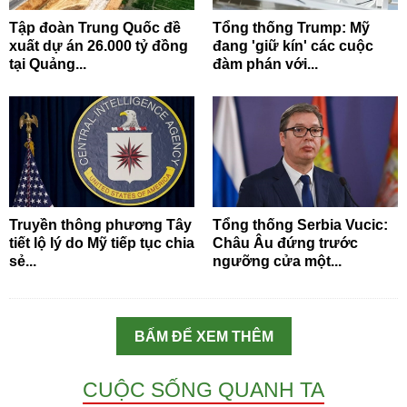
Tập đoàn Trung Quốc đề
Tổng thống Trump: Mỹ
xuất dự án 26.000 tỷ đồng
đang 'giữ kín' các cuộc
tại Quảng...
đàm phán với...
Truyền thông phương Tây
Tổng thống Serbia Vucic:
tiết lộ lý do Mỹ tiếp tục chia
Châu Âu đứng trước
sẻ...
ngưỡng cửa một...
BẤM ĐỂ XEM THÊM
CUỘC SỐNG QUANH TA