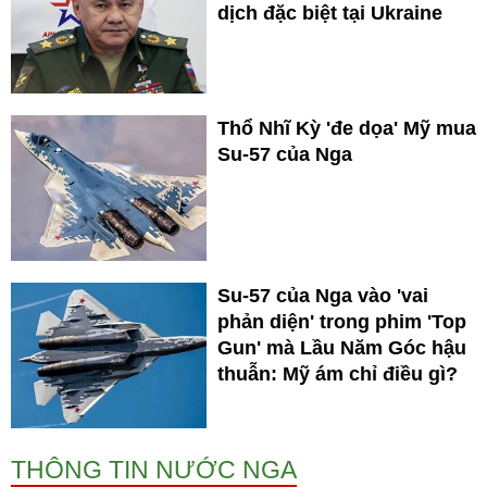
dịch đặc biệt tại Ukraine
Thổ Nhĩ Kỳ 'đe dọa' Mỹ mua
Su-57 của Nga
Su-57 của Nga vào 'vai
phản diện' trong phim 'Top
Gun' mà Lầu Năm Góc hậu
thuẫn: Mỹ ám chỉ điều gì?
THÔNG TIN NƯỚC NGA