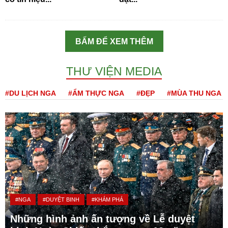
BẤM ĐỂ XEM THÊM
THƯ VIỆN MEDIA
#DU LỊCH NGA
#ẨM THỰC NGA
#ĐẸP
#MÙA THU NGA
#NGA
#DUYỆT BINH
#KHÁM PHÁ
Những hình ảnh ấn tượng về Lễ duyệt