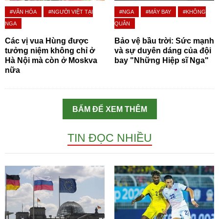
#VĂN HÓA
#NGƯỜI VIỆT TẠI
#NGA
#MÁY BAY
#KHÔNG
NGA
QUÂN
Các vị vua Hùng được
Bảo vệ bầu trời: Sức mạnh
tưởng niệm không chỉ ở
và sự duyên dáng của đội
Hà Nội mà còn ở Moskva
bay "Những Hiệp sĩ Nga"
nữa
BẤM ĐỂ XEM THÊM
TIN ĐỌC NHIỀU