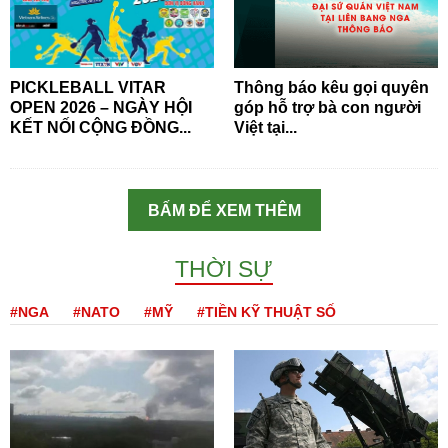
PICKLEBALL VITAR
Thông báo kêu gọi quyên
OPEN 2026 – NGÀY HỘI
góp hỗ trợ bà con người
KẾT NỐI CỘNG ĐỒNG...
Việt tại...
BẤM ĐỂ XEM THÊM
THỜI SỰ
#NGA
#NATO
#MỸ
#TIỀN KỸ THUẬT SỐ