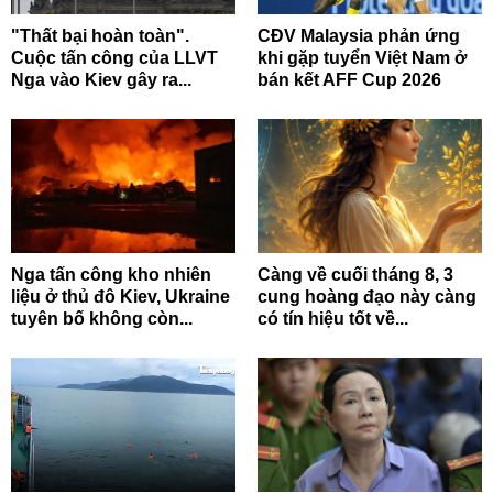
"Thất bại hoàn toàn".
CĐV Malaysia phản ứng
Cuộc tấn công của LLVT
khi gặp tuyển Việt Nam ở
Nga vào Kiev gây ra...
bán kết AFF Cup 2026
Nga tấn công kho nhiên
Càng về cuối tháng 8, 3
liệu ở thủ đô Kiev, Ukraine
cung hoàng đạo này càng
tuyên bố không còn...
có tín hiệu tốt về...