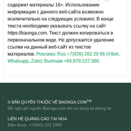
содержит материалы 16+. Использование
информации с данного веб-сайта возможно
исключительно на следующих условиях: В конце
текста необходимо указывать ссылку на сайт
https://baonga.com. Текст должен копироваться в
первоначальном виде. Не допускается удаление
ссылки на данный веб-сайт из текстов
материалов.
Реклама: Rus +7(926) 282 29 86 (Viber,
Whatsapp, Zalo); Вьетнам +84.979.137.386.
TM
© BẢN QUYỀN THUỘC VỀ BAONGA.COM
Đề nghị ghi nguồn Baonga.com khi sử dụng lại thông tin
LIÊN HỆ QUẢNG CÁO TẠI NGA
Điện thoại: +7(960) 222 1999