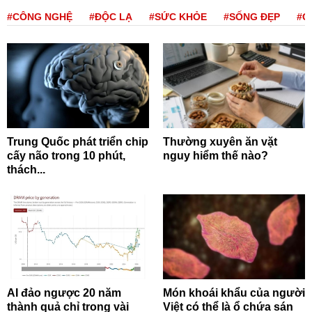
#CÔNG NGHỆ
#ĐỘC LẠ
#SỨC KHỎE
#SỐNG ĐẸP
#Q
Trung Quốc phát triển chip
Thường xuyên ăn vặt
cấy não trong 10 phút,
nguy hiểm thế nào?
thách...
AI đảo ngược 20 năm
Món khoái khẩu của người
thành quả chỉ trong vài
Việt có thể là ổ chứa sán