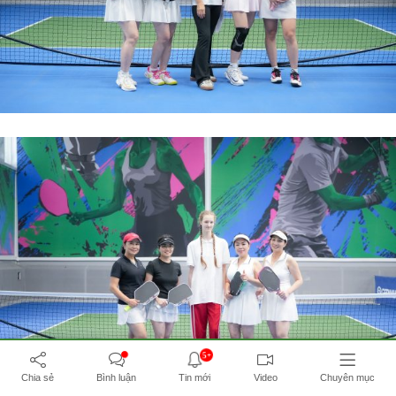
5+
Chia sẻ
Bình luận
Tin mới
Video
Chuyên mục