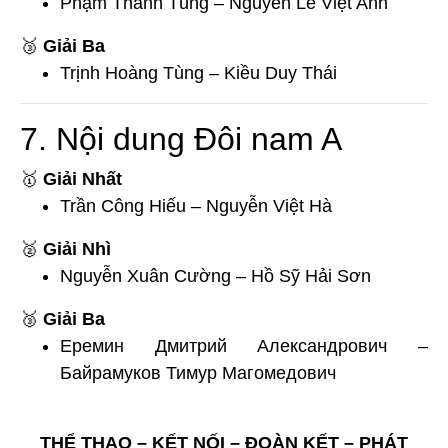
Phạm Thanh Tùng – Nguyễn Lê Việt Anh
🥉
Giải Ba
Trịnh Hoàng Tùng – Kiều Duy Thái
7. Nội dung Đôi nam A
🥇
Giải Nhất
Trần Công Hiếu – Nguyễn Việt Hà
🥈
Giải Nhì
Nguyễn Xuân Cường – Hồ Sỹ Hải Sơn
🥉
Giải Ba
Еремин Дмитрий Александрович –
Байрамуков Тимур Магомедович
THỂ THAO – KẾT NỐI – ĐOÀN KẾT – PHÁT