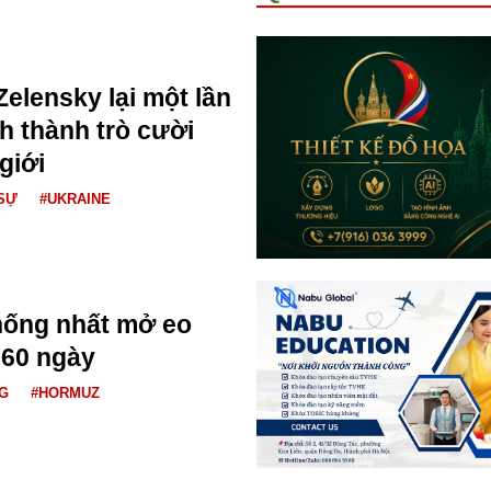
Zelensky lại một lần
h thành trò cười
giới
SỰ
#UKRAINE
hống nhất mở eo
 60 ngày
G
#HORMUZ