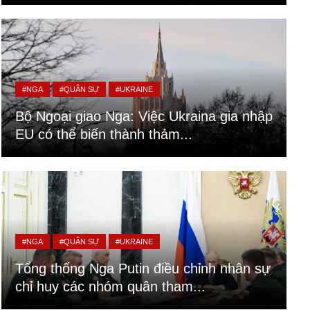
#NGA
#QUÂN SỰ
#UKRAINE
Bộ Ngoại giao Nga: Việc Ukraina gia nhập
EU có thể biến thành thảm...
#NGA
#QUÂN SỰ
#UKRAINE
Tổng thống Nga Putin điều chỉnh nhân sự
chỉ huy các nhóm quân tham...