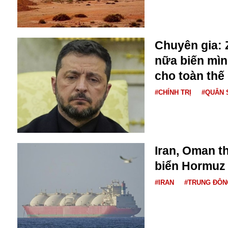
Bulagria
Chuyên gia: 
Crimea
nữa biến mìn
Chính trị
Công nghệ
cho toàn thế 
Chuyện hay
#CHÍNH TRỊ
#QUÂN 
Chuyện lạ
Cuộc sống quanh ta
Casino
Chiến tranh thương mại
Chi hội phụ nữ TTTM Mátxcơva
Iran, Oman t
Chính trị Nga
biển Hormuz
Chợ Vòm
Cảnh sát
#IRAN
#TRUNG ĐÔN
Cấm bay
Cao tốc
Canada