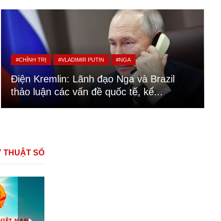
#CHÍNH TRỊ
#VLADIMIR PUTIN
#NGA
Điện Kremlin: Lãnh đạo Nga và Brazil
thảo luận các vấn đề quốc tế, kể...
Ỹ THUẬT SỐ