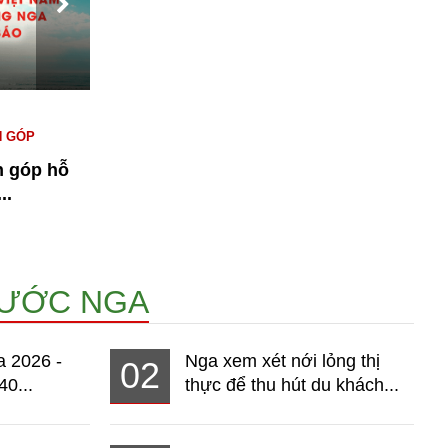
#KINH TẾ NGA
#NGƯỜI VIỆT TẠI NGA
#
N GÓP
#THỊ TRƯỜNG
T
n góp hỗ
Bài 1: Kinh tế Nga 2026 - Thị
n
..
trường hơn 140 triệu dân đang...
14960
NƯỚC NGA
a 2026 -
Nga xem xét nới lỏng thị
02
40...
thực để thu hút du khách...