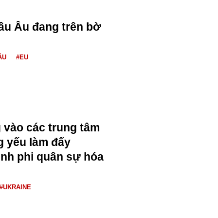
âu Âu đang trên bờ
ÂU
#EU
 vào các trung tâm
g yếu làm đẩy
ình phi quân sự hóa
#UKRAINE