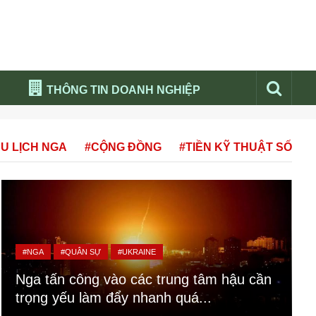
THÔNG TIN DOANH NGHIỆP
Đừng bỏ lỡ
U LỊCH NGA
#CỘNG ĐỒNG
#TIỀN KỸ THUẬT SỐ
Nổi bật báo nga
Thư viện media
Phân tích thị trường Nga 2026
#NGA
#QUÂN SỰ
#UKRAINE
Nga tấn công vào các trung tâm hậu cần
trọng yếu làm đẩy nhanh quá...