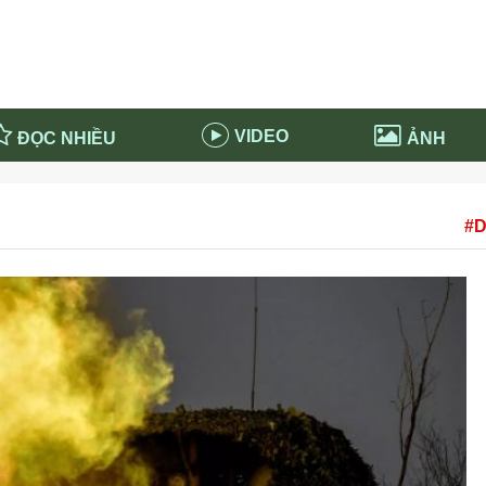
VIDEO
ĐỌC NHIỀU
ẢNH
in và ứng dụng
Tiêu điểm Covid-19
#D
d-19 tại Nga
Thời sự
n nước Nga
NABU EDUCATION
 nước Nga
Tử vi hàng ngày
 Nga - Việt Nam
Phân tích chính trị