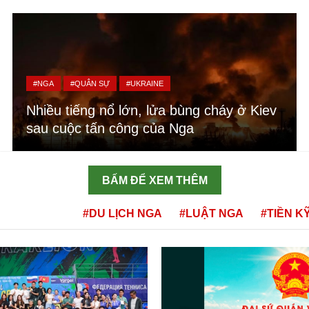
#NGA
#QUÂN SỰ
#UKRAINE
Nhiều tiếng nổ lớn, lửa bùng cháy ở Kiev
sau cuộc tấn công của Nga
BẤM ĐỂ XEM THÊM
#DU LỊCH NGA
#LUẬT NGA
#TIỀN K