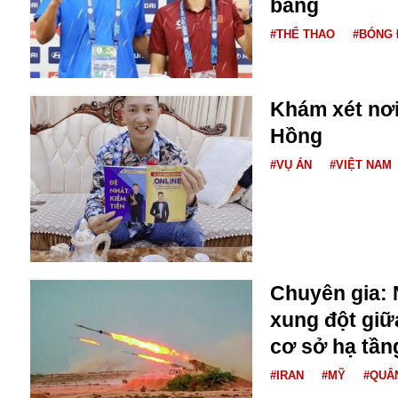
bảng
Buôn bán ở Nga
#THỂ THAO
#BÓNG 
Bộ Quốc phòng
Bác Hồ
Bộ Y tế
Bão tuyết
Khám xét nơ
Bệnh viện
Hồng
Bản quyền
#VỤ ÁN
#VIỆT NAM
Bảo tàng
Blockchain
Bộ Ngoại giao
Bình Dương
Biển Đen
Boeing
Chuyên gia: 
Bình Định
xung đột giữ
Bulgaria
Biến chủng
cơ sở hạ tần
Baikal
#IRAN
#MỸ
#QUÂ
Bakhmut