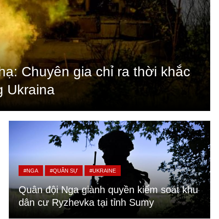
ạ: Chuyên gia chỉ ra thời khắc
g Ukraina
#NGA
#QUÂN SỰ
#UKRAINE
Quân đội Nga giành quyền kiểm soát khu
dân cư Ryzhevka tại tỉnh Sumy