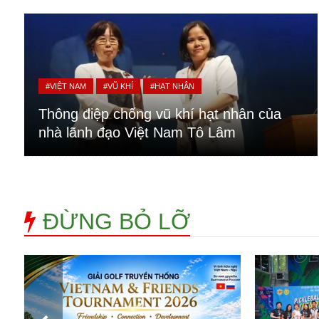
Alibaba
Angela Merkel
Aeroflot
ASEAN
Argentina
#VIỆT NAM
#VŨ KHÍ
#HẠT NHÂN
Ai
Azovstal
Thông điệp chống vũ khí hạt nhân của
nhà lãnh đạo Việt Nam Tô Lâm
ĐỪNG BỎ LỠ