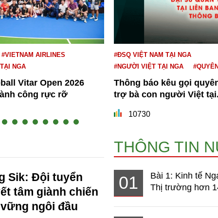
#VIETNAM AIRLINES
#ĐSQ VIỆT NAM TẠI NGA
 TẠI NGA
#NGƯỜI VIỆT TẠI NGA
#QUYÊ
eball Vitar Open 2026
Thông báo kêu gọi quyê
hành công rực rỡ
trợ bà con người Việt tại.
10730
THÔNG TIN 
 Sik: Đội tuyển
Bài 1: Kinh tế Ng
01
Thị trường hơn 1
ết tâm giành chiến
 vững ngôi đầu