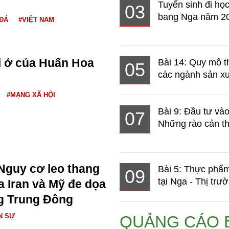
Tuyển sinh đi học
03
bang Nga năm 2
ĐÁ
#VIỆT NAM
i ở của Huấn Hoa
Bài 14: Quy mô t
05
các ngành sản xuấ
#MẠNG XÃ HỘI
Bài 9: Đầu tư và
07
Những rào cản th
Nguy cơ leo thang
Bài 5: Thực phẩm
09
tại Nga - Thị trườ
a Iran và Mỹ đe dọa
g Trung Đông
N SỰ
QUẢNG CÁO 