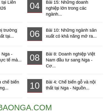
 tại Liên
Bài 15: Những doanh
04
026
nghiệp lớn trong các
ngành...
hị trường
Bài 10: Những ngành sản
06
t tại...
xuất có khả năng mở ra...
o Nga -
Bài 8: Doanh nghiệp Việt
08
ực tế mà...
Nam đầu tư sang Nga -
Cơ...
 chế biến
Bài 4: Chế biến gỗ và nội
10
ng...
thất tại Nga - Nguồn...
BAONGA.COM