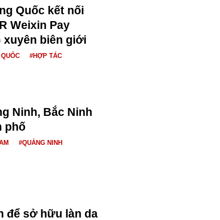
ng Quốc kết nối
R Weixin Pay
 xuyên biên giới
 QUỐC
#HỢP TÁC
ng Ninh, Bắc Ninh
h phố
NAM
#QUẢNG NINH
 để sở hữu làn da