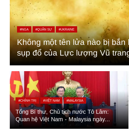
#NGA
#QUÂN SỰ
#UKRAINE
Không một tên lửa nào bị bắn h
sụp đổ của Lực lượng Vũ tran
An ninh
Anh
#CHÍNH TRỊ
#VIỆT NAM
#MALAYSIA
Australia
Tổng Bí thư, Chủ tịch nước Tô Lâm:
Amazon
Quan hệ Việt Nam - Malaysia ngày...
Army Games
Apple