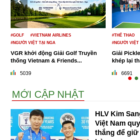
#GOLF
#VIETNAM AIRLINES
#THỂ THAO
#NGƯỜI VIỆT TẠI NGA
#NGƯỜI VIỆT
VGR khởi động Giải Golf Truyền
Giải Pickl
thống Vietnam & Friends...
khép lại t
Bói toán
Bóng đá
5039
6691
Bill Gates
BĐS
MỚI CẬP NHẬT
Bí ẩn
Bitcoin
Bamboo Airways
HLV Kim Sang
Báo Nga có gì?
Việt Nam quy
Biển Đông
thắng để giữ
Barrack Obama
Bắc Kinh