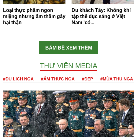
Loại thực phẩm ngon
Du khách Tây: Không khí
miệng nhưng âm thầm gây
tập thể dục sáng ở Việt
hại thận
Nam 'có...
BẤM ĐỂ XEM THÊM
THƯ VIỆN MEDIA
#DU LỊCH NGA
#ẨM THỰC NGA
#ĐẸP
#MÙA THU NGA