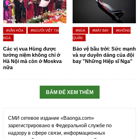
#VĂN HÓA
#NGƯỜI VIỆT TẠI
#NGA
#MÁY BAY
#KHÔNG
NGA
QUÂN
Các vị vua Hùng được
Bảo vệ bầu trời: Sức mạnh
tưởng niệm không chỉ ở
và sự duyên dáng của đội
Hà Nội mà còn ở Moskva
bay "Những Hiệp sĩ Nga"
nữa
BẤM ĐỂ XEM THÊM
СМИ сетевое издание «Baonga.com»
зарегистрировано в Федеральной службе по
надзору в сфере связи, информационных