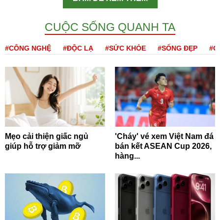
CUỘC SỐNG QUANH TA
#CÔNG NGHỆ
#ĐỘC LẠ
#SỨC KHỎE
#SỐNG ĐẸP
#Q
Mẹo cải thiện giấc ngủ
'Cháy' vé xem Việt Nam đá
giúp hỗ trợ giảm mỡ
bán kết ASEAN Cup 2026,
hàng...