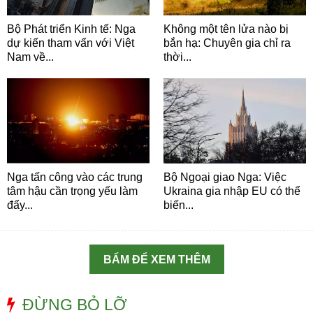
Bộ Phát triển Kinh tế: Nga
Không một tên lửa nào bị
dự kiến tham vấn với Việt
bắn hạ: Chuyên gia chỉ ra
Nam về...
thời...
Nga tấn công vào các trung
Bộ Ngoại giao Nga: Việc
tâm hậu cần trọng yếu làm
Ukraina gia nhập EU có thể
đẩy...
biến...
BẤM ĐỂ XEM THÊM
ĐỪNG BỎ LỠ