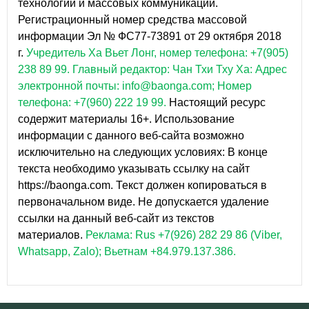
технологий и массовых коммуникаций.
Регистрационный номер средства массовой
информации Эл № ФС77-73891 от 29 октября 2018
г.
Учредитель Ха Вьет Лонг, номер телефона: +7(905)
238 89 99.
Главный редактор: Чан Тхи Тху Ха: Адрес
электронной почты: info@baonga.com; Номер
телефона: +7(960) 222 19 99.
Настоящий ресурс
содержит материалы 16+. Использование
информации с данного веб-сайта возможно
исключительно на следующих условиях: В конце
текста необходимо указывать ссылку на сайт
https://baonga.com. Текст должен копироваться в
первоначальном виде. Не допускается удаление
ссылки на данный веб-сайт из текстов
материалов.
Реклама: Rus +7(926) 282 29 86 (Viber,
Whatsapp, Zalo); Вьетнам +84.979.137.386.