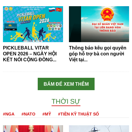
PICKLEBALL VITAR
Thông báo kêu gọi quyên
OPEN 2026 – NGÀY HỘI
góp hỗ trợ bà con người
KẾT NỐI CỘNG ĐỒNG...
Việt tại...
BẤM ĐỂ XEM THÊM
THỜI SỰ
#NGA
#NATO
#MỸ
#TIỀN KỸ THUẬT SỐ