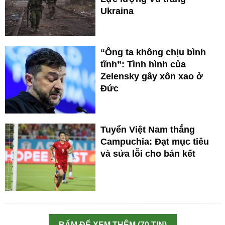
Ukraina
“Ông ta không chịu bình
tĩnh”: Tình hình của
Zelensky gây xôn xao ở
Đức
Tuyển Việt Nam thắng
Campuchia: Đạt mục tiêu
và sửa lỗi cho bán kết
BẤM ĐỂ XEM THÊM (70 TIN)