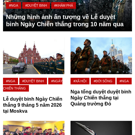
#NGA
#DUYỆT BINH
#KHÁM PHÁ
Những hình ảnh ấn tượng về Lễ duyệt
binh Ngày Chiến thắng trong 10 năm qua
#NGA
#DUYỆT BINH
#NGÀY
#XÃ HỘI
#ĐỜI SỐNG
#NGA
CHIẾN THẮNG
Nga tổng duyệt duyệt binh
Ngày Chiến thắng tại
Lễ duyệt binh Ngày Chiến
Quảng trường Đỏ
thắng 9 tháng 5 năm 2026
tại Moskva