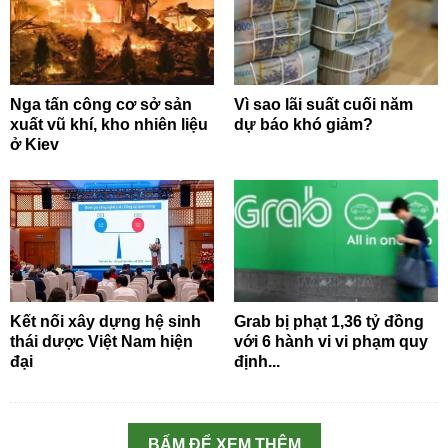
Nga tấn công cơ sở sản
Vì sao lãi suất cuối năm
xuất vũ khí, kho nhiên liệu
dự báo khó giảm?
ở Kiev
Kết nối xây dựng hệ sinh
Grab bị phạt 1,36 tỷ đồng
thái dược Việt Nam hiện
với 6 hành vi vi phạm quy
đại
định...
BẤM ĐỂ XEM THÊM