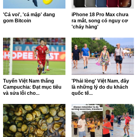
'Cá voi', 'cá mập' đang
iPhone 18 Pro Max chưa
gom Bitcoin
ra mắt, song có nguy cơ
'cháy hàng'
Tuyển Việt Nam thắng
'Phải lòng' Việt Nam, đây
Campuchia: Đạt mục tiêu
là những lý do du khách
và sửa lỗi cho...
quốc tế...