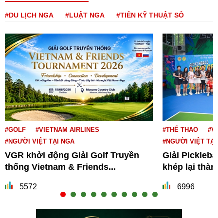
#DU LỊCH NGA
#LUẬT NGA
#TIỀN KỸ THUẬT SỐ
#GOLF
#VIETNAM AIRLINES
#THỂ THAO
#V
#NGƯỜI VIỆT TẠI NGA
#NGƯỜI VIỆT TẠI
VGR khởi động Giải Golf Truyền
Giải Pickleba
thống Vietnam & Friends...
khép lại thà
5572
6996