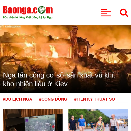
CHUYÊN MỤC
Nga tấn công cơ sở sản xuất vũ khí,
kho nhiên liệu ở Kiev
#DU LỊCH NGA
#CỘNG ĐỒNG
#TIỀN KỸ THUẬT SỐ