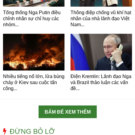
Tổng thống Nga Putin điều
Thông điệp chống vũ khí hạt
chỉnh nhân sự chỉ huy các
nhân của nhà lãnh đạo Việt
nhóm...
Nam...
Nhiều tiếng nổ lớn, lửa bùng
Điện Kremlin: Lãnh đạo Nga
cháy ở Kiev sau cuộc tấn
và Brazil thảo luận các vấn
công...
đề...
BẤM ĐỂ XEM THÊM
ĐỪNG BỎ LỠ