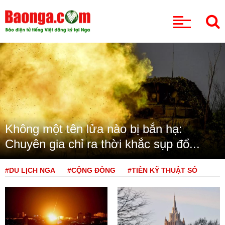
CHUYÊN MỤC
Không một tên lửa nào bị bắn hạ:
Chuyên gia chỉ ra thời khắc sụp đổ...
#DU LỊCH NGA
#CỘNG ĐỒNG
#TIỀN KỸ THUẬT SỐ