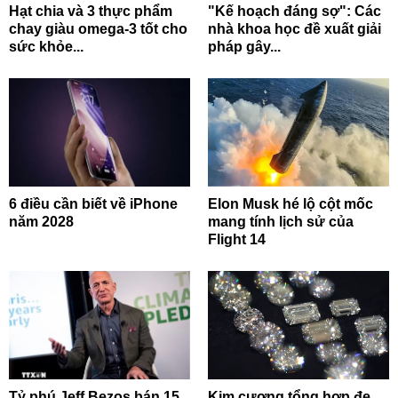
Hạt chia và 3 thực phẩm
"Kế hoạch đáng sợ": Các
chay giàu omega-3 tốt cho
nhà khoa học đề xuất giải
sức khỏe...
pháp gây...
6 điều cần biết về iPhone
Elon Musk hé lộ cột mốc
năm 2028
mang tính lịch sử của
Flight 14
Tỷ phú Jeff Bezos bán 15
Kim cương tổng hợp đe