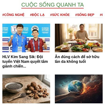
CUỘC SỐNG QUANH TA
#CÔNG NGHỆ
#ĐỘC LẠ
#SỨC KHỎE
#SỐNG ĐẸP
#Q
HLV Kim Sang Sik: Đội
Ăn đúng cách để sở hữu
tuyển Việt Nam quyết tâm
làn da không tuổi
giành chiến...