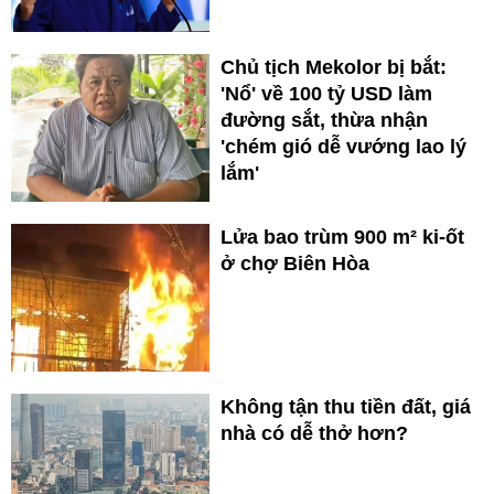
Chủ tịch Mekolor bị bắt:
'Nổ' về 100 tỷ USD làm
đường sắt, thừa nhận
'chém gió dễ vướng lao lý
lắm'
Lửa bao trùm 900 m² ki-ốt
ở chợ Biên Hòa
Không tận thu tiền đất, giá
nhà có dễ thở hơn?