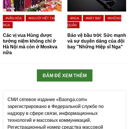
#VĂN HÓA
#NGƯỜI VIỆT TẠI
#NGA
#MÁY BAY
#KHÔNG
NGA
QUÂN
Các vị vua Hùng được
Bảo vệ bầu trời: Sức mạnh
tưởng niệm không chỉ ở
và sự duyên dáng của đội
Hà Nội mà còn ở Moskva
bay "Những Hiệp sĩ Nga"
nữa
BẤM ĐỂ XEM THÊM
СМИ сетевое издание «Baonga.com»
зарегистрировано в Федеральной службе по
надзору в сфере связи, информационных
технологий и массовых коммуникаций.
Регистрационный номер средства массовой