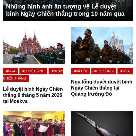
Những hình ảnh ấn tượng về Lễ duyệt
binh Ngày Chiến thắng trong 10 năm qua
#NGA
#DUYỆT BINH
#NGÀY
#XÃ HỘI
#ĐỜI SỐNG
#NGA
CHIẾN THẮNG
Nga tổng duyệt duyệt binh
Ngày Chiến thắng tại
Lễ duyệt binh Ngày Chiến
Quảng trường Đỏ
thắng 9 tháng 5 năm 2026
tại Moskva