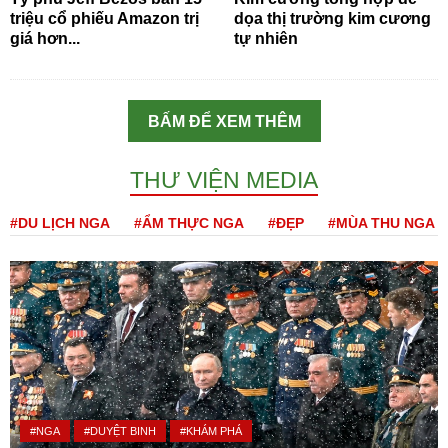
triệu cổ phiếu Amazon trị
dọa thị trường kim cương
giá hơn...
tự nhiên
BẤM ĐỂ XEM THÊM
THƯ VIỆN MEDIA
#DU LỊCH NGA
#ẨM THỰC NGA
#ĐẸP
#MÙA THU NGA
#NGA
#DUYỆT BINH
#KHÁM PHÁ