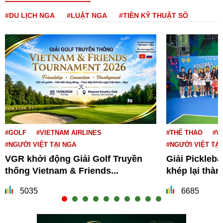
#DU LỊCH NGA
#LUẬT NGA
#TIỀN KỸ THUẬT SỐ
#GOLF
#VIETNAM AIRLINES
#THỂ THAO
#V
#NGƯỜI VIỆT TẠI NGA
#NGƯỜI VIỆT TẠI
VGR khởi động Giải Golf Truyền
Giải Pickleba
thống Vietnam & Friends...
khép lại thà
5035
6685