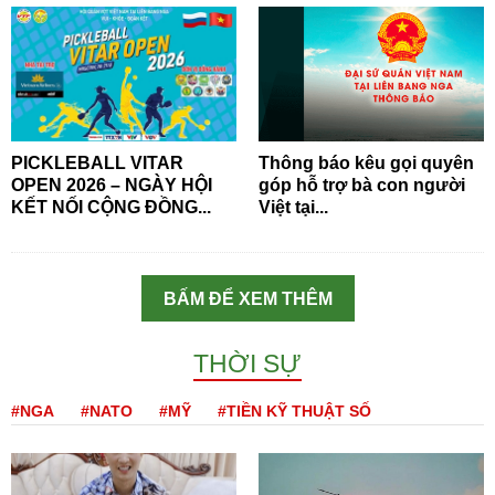
PICKLEBALL VITAR
Thông báo kêu gọi quyên
OPEN 2026 – NGÀY HỘI
góp hỗ trợ bà con người
KẾT NỐI CỘNG ĐỒNG...
Việt tại...
BẤM ĐỂ XEM THÊM
THỜI SỰ
#NGA
#NATO
#MỸ
#TIỀN KỸ THUẬT SỐ