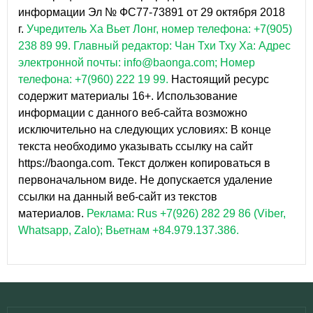
информации Эл № ФС77-73891 от 29 октября 2018
г.
Учредитель Ха Вьет Лонг, номер телефона: +7(905)
238 89 99.
Главный редактор: Чан Тхи Тху Ха: Адрес
электронной почты: info@baonga.com; Номер
телефона: +7(960) 222 19 99.
Настоящий ресурс
содержит материалы 16+. Использование
информации с данного веб-сайта возможно
исключительно на следующих условиях: В конце
текста необходимо указывать ссылку на сайт
https://baonga.com. Текст должен копироваться в
первоначальном виде. Не допускается удаление
ссылки на данный веб-сайт из текстов
материалов.
Реклама: Rus +7(926) 282 29 86 (Viber,
Whatsapp, Zalo); Вьетнам +84.979.137.386.