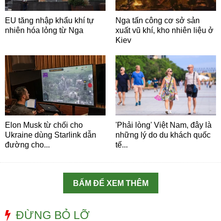
EU tăng nhập khẩu khí tự
Nga tấn công cơ sở sản
nhiên hóa lỏng từ Nga
xuất vũ khí, kho nhiên liệu ở
Kiev
Elon Musk từ chối cho
'Phải lòng' Việt Nam, đây là
Ukraine dùng Starlink dẫn
những lý do du khách quốc
đường cho...
tế...
BẤM ĐỂ XEM THÊM
ĐỪNG BỎ LỠ