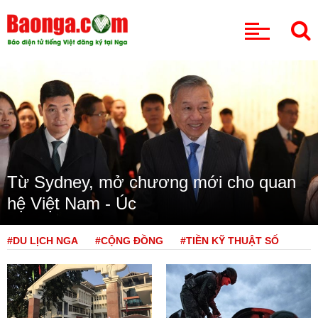
CHUYÊN MỤC
Từ Sydney, mở chương mới cho quan
hệ Việt Nam - Úc
#DU LỊCH NGA
#CỘNG ĐỒNG
#TIỀN KỸ THUẬT SỐ