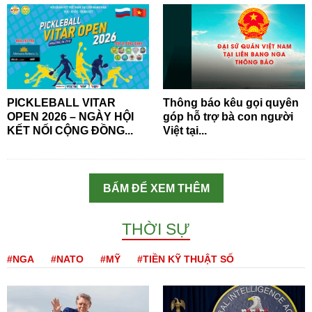
PICKLEBALL VITAR
Thông báo kêu gọi quyên
OPEN 2026 – NGÀY HỘI
góp hỗ trợ bà con người
KẾT NỐI CỘNG ĐỒNG...
Việt tại...
BẤM ĐỂ XEM THÊM
THỜI SỰ
#NGA
#NATO
#MỸ
#TIỀN KỸ THUẬT SỐ