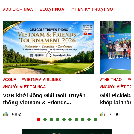
#DU LỊCH NGA
#LUẬT NGA
#TIỀN KỸ THUẬT SỐ
#GOLF
#VIETNAM AIRLINES
#THỂ THAO
#V
#NGƯỜI VIỆT TẠI NGA
#NGƯỜI VIỆT TẠI
VGR khởi động Giải Golf Truyền
Giải Pickleba
thống Vietnam & Friends...
khép lại thà
5852
7199