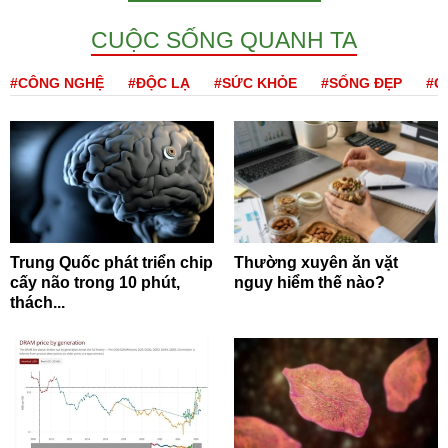
CUỘC SỐNG QUANH TA
#CÔNG NGHỆ
#ĐỘC LẠ
#SỨC KHỎE
#SỐNG ĐẸP
#Q
Trung Quốc phát triển chip
Thường xuyên ăn vặt
cấy não trong 10 phút,
nguy hiểm thế nào?
thách...