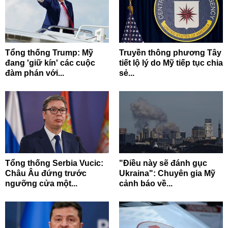
Tổng thống Trump: Mỹ
Truyền thông phương Tây
đang 'giữ kín' các cuộc
tiết lộ lý do Mỹ tiếp tục chia
đàm phán với...
sẻ...
Tổng thống Serbia Vucic:
"Điều này sẽ đánh gục
Châu Âu đứng trước
Ukraina": Chuyên gia Mỹ
ngưỡng cửa một...
cảnh báo về...