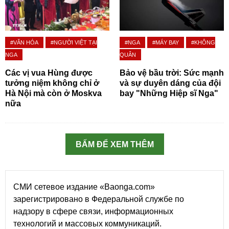
#VĂN HÓA
#NGƯỜI VIỆT TẠI
#NGA
#MÁY BAY
#KHÔNG
NGA
QUÂN
Các vị vua Hùng được
Bảo vệ bầu trời: Sức mạnh
tưởng niệm không chỉ ở
và sự duyên dáng của đội
Hà Nội mà còn ở Moskva
bay "Những Hiệp sĩ Nga"
nữa
BẤM ĐỂ XEM THÊM
СМИ сетевое издание «Baonga.com»
зарегистрировано в Федеральной службе по
надзору в сфере связи, информационных
технологий и массовых коммуникаций.