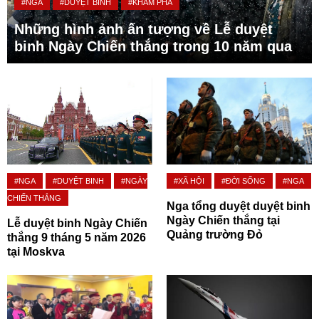
#NGA
#DUYỆT BINH
#KHÁM PHÁ
Những hình ảnh ấn tượng về Lễ duyệt
binh Ngày Chiến thắng trong 10 năm qua
#NGA
#DUYỆT BINH
#NGÀY
#XÃ HỘI
#ĐỜI SỐNG
#NGA
CHIẾN THẮNG
Nga tổng duyệt duyệt binh
Ngày Chiến thắng tại
Lễ duyệt binh Ngày Chiến
Quảng trường Đỏ
thắng 9 tháng 5 năm 2026
tại Moskva