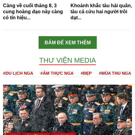
Càng về cuối tháng 8, 3
Khoảnh khắc tàu hải quân,
cung hoàng đạo này càng
tàu cá cứu hai người trôi
có tín hiệu...
dạt...
BẤM ĐỂ XEM THÊM
THƯ VIỆN MEDIA
#DU LỊCH NGA
#ẨM THỰC NGA
#ĐẸP
#MÙA THU NGA