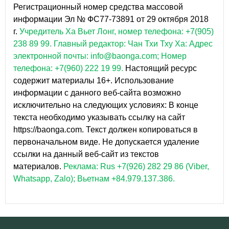
Регистрационный номер средства массовой
информации Эл № ФС77-73891 от 29 октября 2018
г.
Учредитель Ха Вьет Лонг, номер телефона: +7(905)
238 89 99.
Главный редактор: Чан Тхи Тху Ха: Адрес
электронной почты: info@baonga.com; Номер
телефона: +7(960) 222 19 99.
Настоящий ресурс
содержит материалы 16+. Использование
информации с данного веб-сайта возможно
исключительно на следующих условиях: В конце
текста необходимо указывать ссылку на сайт
https://baonga.com. Текст должен копироваться в
первоначальном виде. Не допускается удаление
ссылки на данный веб-сайт из текстов
материалов.
Реклама: Rus +7(926) 282 29 86 (Viber,
Whatsapp, Zalo); Вьетнам +84.979.137.386.