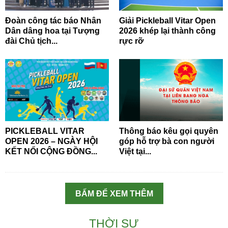
Đoàn công tác báo Nhân
Giải Pickleball Vitar Open
Dân dâng hoa tại Tượng
2026 khép lại thành công
đài Chủ tịch...
rực rỡ
PICKLEBALL VITAR
Thông báo kêu gọi quyên
OPEN 2026 – NGÀY HỘI
góp hỗ trợ bà con người
KẾT NỐI CỘNG ĐỒNG...
Việt tại...
BẤM ĐỂ XEM THÊM
THỜI SỰ