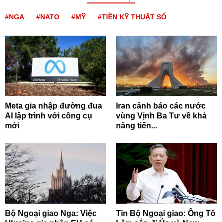
#NGA
#NATO
#MỸ
#TIỀN KỸ THUẬT SỐ
Meta gia nhập đường đua
Iran cảnh báo các nước
AI lập trình với công cụ
vùng Vịnh Ba Tư về khả
mới
năng tiến...
Bộ Ngoại giao Nga: Việc
Tin Bộ Ngoại giao: Ông Tô