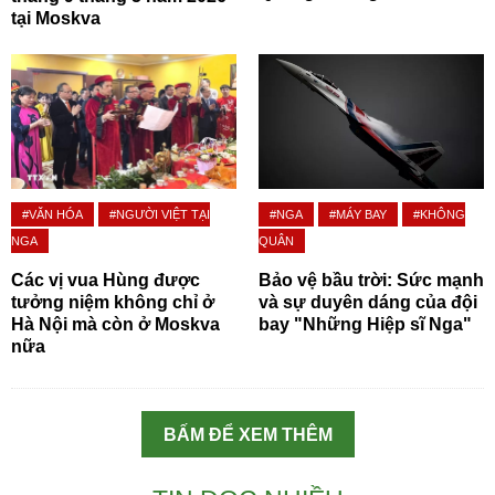
tại Moskva
#VĂN HÓA
#NGƯỜI VIỆT TẠI
#NGA
#MÁY BAY
#KHÔNG
NGA
QUÂN
Các vị vua Hùng được
Bảo vệ bầu trời: Sức mạnh
tưởng niệm không chỉ ở
và sự duyên dáng của đội
Hà Nội mà còn ở Moskva
bay "Những Hiệp sĩ Nga"
nữa
BẤM ĐỂ XEM THÊM