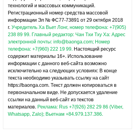
технологий и массовых коммуникаций.
Регистрационный номер средства массовой
информации Эл № ФС77-73891 от 29 октября 2018
г.
Учредитель Ха Вьет Лонг, номер телефона: +7(905)
238 89 99.
Главный редактор: Чан Тхи Тху Ха: Адрес
электронной почты: info@baonga.com; Номер
телефона: +7(960) 222 19 99.
Настоящий ресурс
содержит материалы 16+. Использование
информации с данного веб-сайта возможно
исключительно на следующих условиях: В конце
текста необходимо указывать ссылку на сайт
https://baonga.com. Текст должен копироваться в
первоначальном виде. Не допускается удаление
ссылки на данный веб-сайт из текстов
материалов.
Реклама: Rus +7(926) 282 29 86 (Viber,
Whatsapp, Zalo); Вьетнам +84.979.137.386.