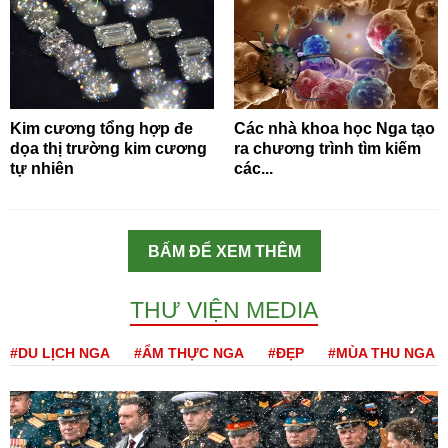
Kim cương tổng hợp đe
Các nhà khoa học Nga tạo
dọa thị trường kim cương
ra chương trình tìm kiếm
tự nhiên
các...
BẤM ĐỂ XEM THÊM
THƯ VIỆN MEDIA
#DU LỊCH NGA
#ẨM THỰC NGA
#ĐẸP
#MÙA THU NGA