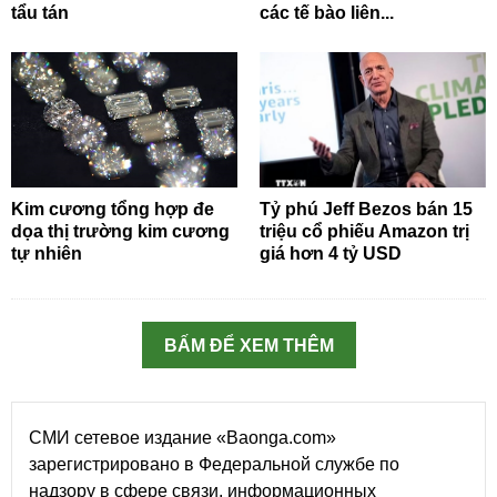
tẩu tán
các tế bào liên...
Kim cương tổng hợp đe
Tỷ phú Jeff Bezos bán 15
dọa thị trường kim cương
triệu cổ phiếu Amazon trị
tự nhiên
giá hơn 4 tỷ USD
BẤM ĐỂ XEM THÊM
СМИ сетевое издание «Baonga.com»
зарегистрировано в Федеральной службе по
надзору в сфере связи, информационных