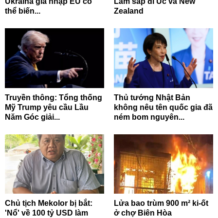
Ukraina gia nhập EU có
Lâm sắp đi Úc và New
thể biến...
Zealand
Truyền thông: Tổng thống
Thủ tướng Nhật Bản
Mỹ Trump yêu cầu Lầu
không nêu tên quốc gia đã
Năm Góc giải...
ném bom nguyên...
Chủ tịch Mekolor bị bắt:
Lửa bao trùm 900 m² ki-ốt
'Nổ' về 100 tỷ USD làm
ở chợ Biên Hòa