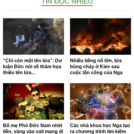
TIN ĐỌC NHIỀU
“Chỉ còn một tên lửa”: Dư
Nhiều tiếng nổ lớn, lửa
luận Đức nói về thảm họa
bùng cháy ở Kiev sau
thiếu tên lửa...
cuộc tấn công của Nga
Bố mẹ Phó Đức Nam nhét
Các nhà khoa học Nga tạo
tiền, vàng vào vali mang đi
ra chương trình tìm kiếm