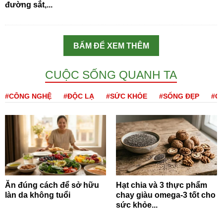
đường sắt,...
BẤM ĐỂ XEM THÊM
CUỘC SỐNG QUANH TA
#CÔNG NGHỆ
#ĐỘC LẠ
#SỨC KHỎE
#SỐNG ĐẸP
#Q
Ăn đúng cách để sở hữu
Hạt chia và 3 thực phẩm
làn da không tuổi
chay giàu omega-3 tốt cho
sức khỏe...