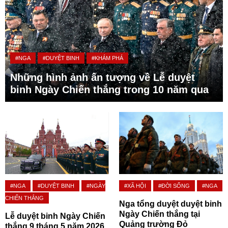
#NGA
#DUYỆT BINH
#KHÁM PHÁ
Những hình ảnh ấn tượng về Lễ duyệt
binh Ngày Chiến thắng trong 10 năm qua
#NGA
#DUYỆT BINH
#NGÀY
#XÃ HỘI
#ĐỜI SỐNG
#NGA
CHIẾN THẮNG
Nga tổng duyệt duyệt binh
Ngày Chiến thắng tại
Lễ duyệt binh Ngày Chiến
Quảng trường Đỏ
thắng 9 tháng 5 năm 2026