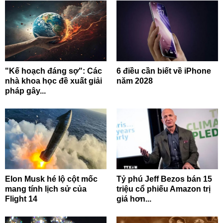
"Kế hoạch đáng sợ": Các
6 điều cần biết về iPhone
nhà khoa học đề xuất giải
năm 2028
pháp gây...
Elon Musk hé lộ cột mốc
Tỷ phú Jeff Bezos bán 15
mang tính lịch sử của
triệu cổ phiếu Amazon trị
Flight 14
giá hơn...