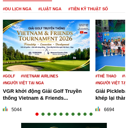
#DU LỊCH NGA
#LUẬT NGA
#TIỀN KỸ THUẬT SỐ
#GOLF
#VIETNAM AIRLINES
#THỂ THAO
#V
#NGƯỜI VIỆT TẠI NGA
#NGƯỜI VIỆT TẠI
VGR khởi động Giải Golf Truyền
Giải Pickleba
thống Vietnam & Friends...
khép lại thà
5044
6694