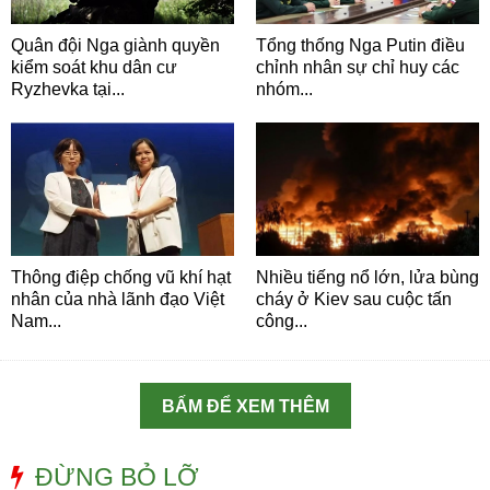
Quân đội Nga giành quyền
Tổng thống Nga Putin điều
kiểm soát khu dân cư
chỉnh nhân sự chỉ huy các
Ryzhevka tại...
nhóm...
Thông điệp chống vũ khí hạt
Nhiều tiếng nổ lớn, lửa bùng
nhân của nhà lãnh đạo Việt
cháy ở Kiev sau cuộc tấn
Nam...
công...
BẤM ĐỂ XEM THÊM
ĐỪNG BỎ LỠ