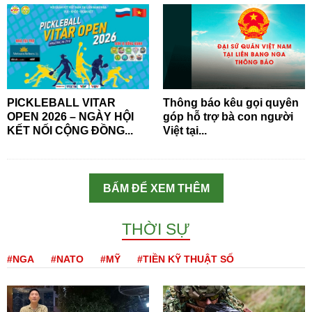
PICKLEBALL VITAR
Thông báo kêu gọi quyên
OPEN 2026 – NGÀY HỘI
góp hỗ trợ bà con người
KẾT NỐI CỘNG ĐỒNG...
Việt tại...
BẤM ĐỂ XEM THÊM
THỜI SỰ
#NGA
#NATO
#MỸ
#TIỀN KỸ THUẬT SỐ