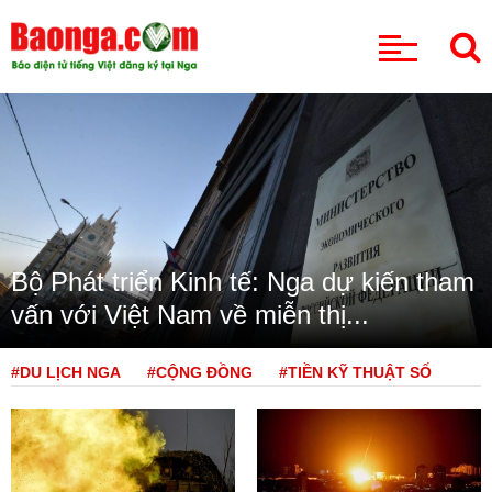
CHUYÊN MỤC
Bộ Phát triển Kinh tế: Nga dự kiến tham
vấn với Việt Nam về miễn thị...
#DU LỊCH NGA
#CỘNG ĐỒNG
#TIỀN KỸ THUẬT SỐ