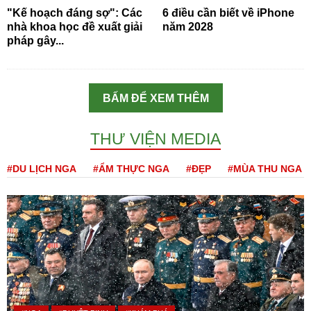
"Kế hoạch đáng sợ": Các
6 điều cần biết về iPhone
nhà khoa học đề xuất giải
năm 2028
pháp gây...
BẤM ĐỂ XEM THÊM
THƯ VIỆN MEDIA
#DU LỊCH NGA
#ẨM THỰC NGA
#ĐẸP
#MÙA THU NGA