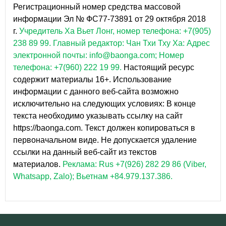
Регистрационный номер средства массовой
информации Эл № ФС77-73891 от 29 октября 2018
г.
Учредитель Ха Вьет Лонг, номер телефона: +7(905)
238 89 99.
Главный редактор: Чан Тхи Тху Ха: Адрес
электронной почты: info@baonga.com; Номер
телефона: +7(960) 222 19 99.
Настоящий ресурс
содержит материалы 16+. Использование
информации с данного веб-сайта возможно
исключительно на следующих условиях: В конце
текста необходимо указывать ссылку на сайт
https://baonga.com. Текст должен копироваться в
первоначальном виде. Не допускается удаление
ссылки на данный веб-сайт из текстов
материалов.
Реклама: Rus +7(926) 282 29 86 (Viber,
Whatsapp, Zalo); Вьетнам +84.979.137.386.