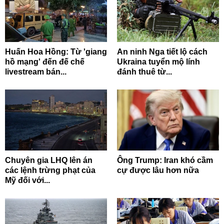
Huấn Hoa Hồng: Từ 'giang
An ninh Nga tiết lộ cách
hồ mạng' đến đế chế
Ukraina tuyển mộ lính
livestream bán...
đánh thuê từ...
Chuyên gia LHQ lên án
Ông Trump: Iran khó cầm
các lệnh trừng phạt của
cự được lâu hơn nữa
Mỹ đối với...