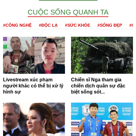
CUỘC SỐNG QUANH TA
#CÔNG NGHỆ
#ĐỘC LẠ
#SỨC KHỎE
#SỐNG ĐẸP
#Q
Livestream xúc phạm
Chiến sĩ Nga tham gia
người khác có thể bị xử lý
chiến dịch quân sự đặc
hình sự
biệt sống sót...