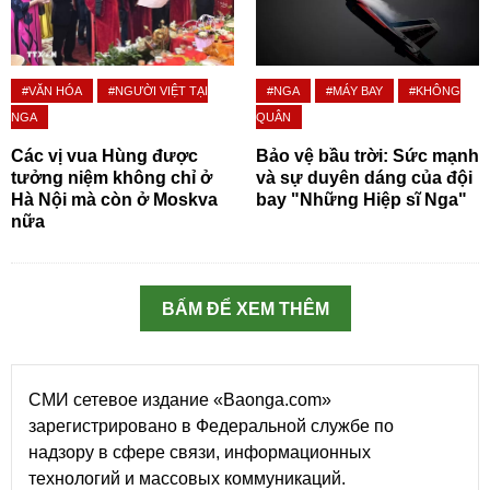
#VĂN HÓA
#NGƯỜI VIỆT TẠI
#NGA
#MÁY BAY
#KHÔNG
NGA
QUÂN
Các vị vua Hùng được
Bảo vệ bầu trời: Sức mạnh
tưởng niệm không chỉ ở
và sự duyên dáng của đội
Hà Nội mà còn ở Moskva
bay "Những Hiệp sĩ Nga"
nữa
BẤM ĐỂ XEM THÊM
СМИ сетевое издание «Baonga.com»
зарегистрировано в Федеральной службе по
надзору в сфере связи, информационных
технологий и массовых коммуникаций.