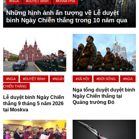
#NGA
#DUYỆT BINH
#KHÁM PHÁ
Những hình ảnh ấn tượng về Lễ duyệt
binh Ngày Chiến thắng trong 10 năm qua
#NGA
#DUYỆT BINH
#NGÀY
#XÃ HỘI
#ĐỜI SỐNG
#NGA
CHIẾN THẮNG
Nga tổng duyệt duyệt binh
Ngày Chiến thắng tại
Lễ duyệt binh Ngày Chiến
Quảng trường Đỏ
thắng 9 tháng 5 năm 2026
tại Moskva