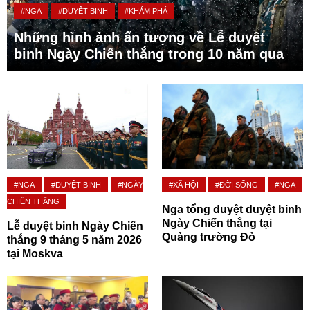
#NGA
#DUYỆT BINH
#KHÁM PHÁ
Những hình ảnh ấn tượng về Lễ duyệt
binh Ngày Chiến thắng trong 10 năm qua
#NGA
#DUYỆT BINH
#NGÀY
#XÃ HỘI
#ĐỜI SỐNG
#NGA
CHIẾN THẮNG
Nga tổng duyệt duyệt binh
Ngày Chiến thắng tại
Lễ duyệt binh Ngày Chiến
Quảng trường Đỏ
thắng 9 tháng 5 năm 2026
tại Moskva