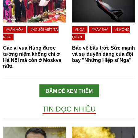
#VĂN HÓA
#NGƯỜI VIỆT TẠI
#NGA
#MÁY BAY
#KHÔNG
NGA
QUÂN
Các vị vua Hùng được
Bảo vệ bầu trời: Sức mạnh
tưởng niệm không chỉ ở
và sự duyên dáng của đội
Hà Nội mà còn ở Moskva
bay "Những Hiệp sĩ Nga"
nữa
BẤM ĐỂ XEM THÊM
TIN ĐỌC NHIỀU