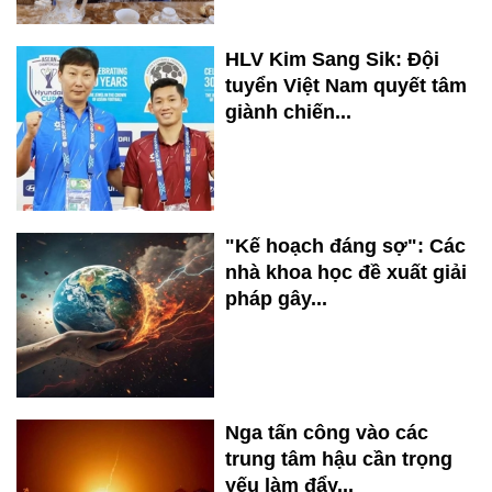
HLV Kim Sang Sik: Đội
tuyển Việt Nam quyết tâm
giành chiến...
"Kế hoạch đáng sợ": Các
nhà khoa học đề xuất giải
pháp gây...
Nga tấn công vào các
trung tâm hậu cần trọng
yếu làm đẩy...