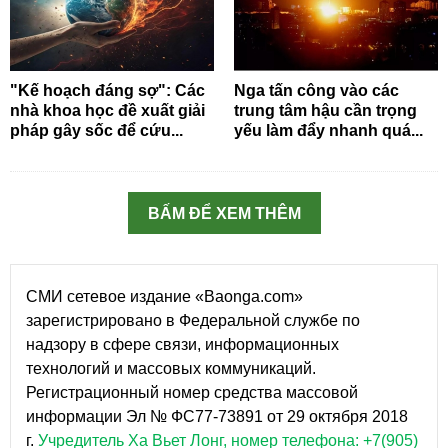
"Kế hoạch đáng sợ": Các
Nga tấn công vào các
nhà khoa học đề xuất giải
trung tâm hậu cần trọng
pháp gây sốc để cứu...
yếu làm đẩy nhanh quá...
BẤM ĐỂ XEM THÊM
СМИ сетевое издание «Baonga.com»
зарегистрировано в Федеральной службе по
надзору в сфере связи, информационных
технологий и массовых коммуникаций.
Регистрационный номер средства массовой
информации Эл № ФС77-73891 от 29 октября 2018
г.
Учредитель Ха Вьет Лонг, номер телефона: +7(905)