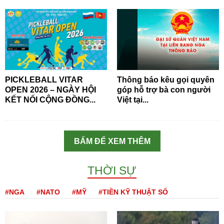
PICKLEBALL VITAR
Thông báo kêu gọi quyên
OPEN 2026 – NGÀY HỘI
góp hỗ trợ bà con người
KẾT NỐI CỘNG ĐỒNG...
Việt tại...
BẤM ĐỂ XEM THÊM
THỜI SỰ
#NGA
#NATO
#MỸ
#TIỀN KỸ THUẬT SỐ