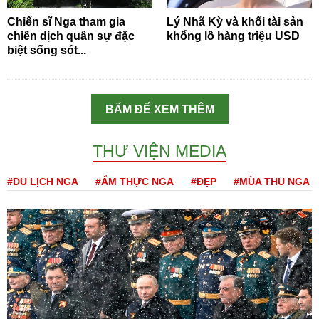
Chiến sĩ Nga tham gia
Lý Nhã Kỳ và khối tài sản
chiến dịch quân sự đặc
khổng lồ hàng triệu USD
biệt sống sót...
BẤM ĐỂ XEM THÊM
THƯ VIỆN MEDIA
#DU LỊCH NGA
#ẨM THỰC NGA
#ĐẸP
#MÙA THU NGA