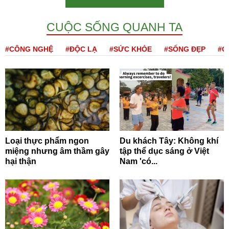
CUỘC SỐNG QUANH TA
#CÔNG NGHỆ
#ĐỘC LẠ
#SỨC KHỎE
#SỐNG ĐẸP
#Q
Loại thực phẩm ngon
Du khách Tây: Không khí
miệng nhưng âm thầm gây
tập thể dục sáng ở Việt
hại thận
Nam 'có...