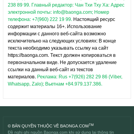
238 89 99.
Главный редактор: Чан Тхи Тху Ха: Адрес
электронной почты: info@baonga.com; Номер
телефона: +7(960) 222 19 99.
Настоящий ресурс
содержит материалы 16+. Использование
информации с данного веб-сайта возможно
исключительно на следующих условиях: В конце
текста необходимо указывать ссылку на сайт
https://baonga.com. Текст должен копироваться в
первоначальном виде. Не допускается удаление
ссылки на данный веб-сайт из текстов
материалов.
Реклама: Rus +7(926) 282 29 86 (Viber,
Whatsapp, Zalo); Вьетнам +84.979.137.386.
TM
© BẢN QUYỀN THUỘC VỀ BAONGA.COM
Đề nghị ghi nguồn Baonga.com khi sử dụng lại thông tin