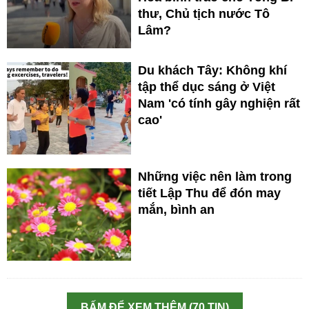
thư, Chủ tịch nước Tô
Lâm?
Du khách Tây: Không khí
tập thể dục sáng ở Việt
Nam 'có tính gây nghiện rất
cao'
Những việc nên làm trong
tiết Lập Thu để đón may
mắn, bình an
BẤM ĐỂ XEM THÊM (70 TIN)