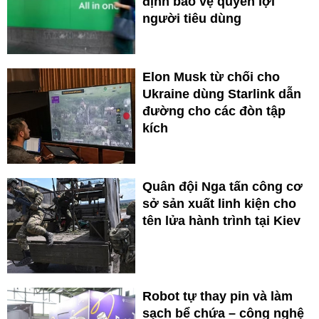
định bảo vệ quyền lợi
người tiêu dùng
Elon Musk từ chối cho
Ukraine dùng Starlink dẫn
đường cho các đòn tập
kích
Quân đội Nga tấn công cơ
sở sản xuất linh kiện cho
tên lửa hành trình tại Kiev
Robot tự thay pin và làm
sạch bể chứa – công nghệ