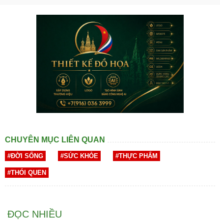
CHUYÊN MỤC LIÊN QUAN
#ĐỜI SỐNG
#SỨC KHỎE
#THỰC PHẨM
#THÓI QUEN
ĐỌC NHIỀU