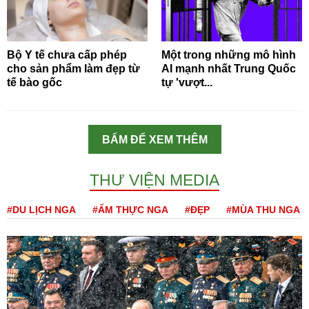
Bộ Y tế chưa cấp phép
Một trong những mô hình
cho sản phẩm làm đẹp từ
AI mạnh nhất Trung Quốc
tế bào gốc
tự 'vượt...
BẤM ĐỂ XEM THÊM
THƯ VIỆN MEDIA
#DU LỊCH NGA
#ẨM THỰC NGA
#ĐẸP
#MÙA THU NGA