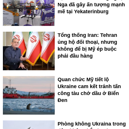
Nga đã gây ấn tượng mạnh
mẽ tại Yekaterinburg
Tổng thống Iran: Tehran
ủng hộ đối thoại, nhưng
không để bị Mỹ ép buộc
phải đầu hàng
Quan chức Mỹ tiết lộ
Ukraine cam kết tránh tấn
công tàu chở dầu ở Biển
Đen
Phòng không Ukraina trong