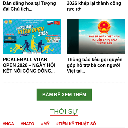
Dân dâng hoa tại Tượng
2026 khép lại thành công
đài Chủ tịch...
rực rỡ
PICKLEBALL VITAR
Thông báo kêu gọi quyên
OPEN 2026 – NGÀY HỘI
góp hỗ trợ bà con người
KẾT NỐI CỘNG ĐỒNG...
Việt tại...
BẤM ĐỂ XEM THÊM
THỜI SỰ
#NGA
#NATO
#MỸ
#TIỀN KỸ THUẬT SỐ