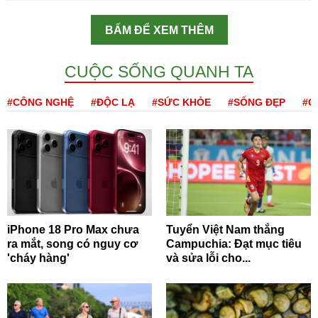
BẤM ĐỂ XEM THÊM
CUỘC SỐNG QUANH TA
#CÔNG NGHỆ
#ĐỘC LẠ
#SỨC KHỎE
#SỐNG ĐẸP
#Q
iPhone 18 Pro Max chưa
Tuyển Việt Nam thắng
ra mắt, song có nguy cơ
Campuchia: Đạt mục tiêu
'cháy hàng'
và sửa lỗi cho...