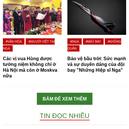
#VĂN HÓA
#NGƯỜI VIỆT TẠI
#NGA
#MÁY BAY
#KHÔNG
NGA
QUÂN
Các vị vua Hùng được
Bảo vệ bầu trời: Sức mạnh
tưởng niệm không chỉ ở
và sự duyên dáng của đội
Hà Nội mà còn ở Moskva
bay "Những Hiệp sĩ Nga"
nữa
BẤM ĐỂ XEM THÊM
TIN ĐỌC NHIỀU