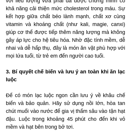
với liều lượng vừa phải đã được chứng minh có
khả năng cải thiện mức cholesterol trong máu. Sự
kết hợp giữa chất béo lành mạnh, chất xơ cùng
vitamin và khoáng chất (như kali, magie, canxi)
giúp cơ thể được tiếp thêm năng lượng mà không
gây áp lực cho hệ tiêu hóa. Nhờ đặc tính mềm, dễ
nhai và dễ hấp thụ, đây là món ăn vặt phù hợp với
mọi lứa tuổi, từ trẻ em đến người cao tuổi.
3. Bí quyết chế biến và lưu ý an toàn khi ăn lạc
luộc
Để có món lạc luộc ngon cần lưu ý về khâu chế
biến và bảo quản. Hãy sử dụng nồi lớn, hòa tan
chút muối vào nước để gia vị thấm sâu vào tận hạt
đậu. Luộc trong khoảng 45 phút cho đến khi vỏ
mềm và hạt bên trong bở tơi.