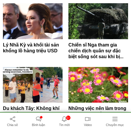
Lý Nhã Kỳ và khối tài sản
Chiến sĩ Nga tham gia
khổng lồ hàng triệu USD
chiến dịch quân sự đặc
biệt sống sót sau khi bị...
Du khách Tây: Không khí
Những việc nên làm trong
tập thể dục sáng ở Việt
tiết Lập Thu để đón may
5+
Nam 'có tính gây...
mắn, bình an
Chia sẻ
Bình luận
Tin mới
Video
Chuyên mục