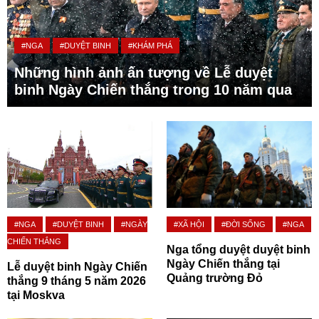
#NGA
#DUYỆT BINH
#KHÁM PHÁ
Những hình ảnh ấn tượng về Lễ duyệt
binh Ngày Chiến thắng trong 10 năm qua
#NGA
#DUYỆT BINH
#NGÀY
#XÃ HỘI
#ĐỜI SỐNG
#NGA
CHIẾN THẮNG
Nga tổng duyệt duyệt binh
Ngày Chiến thắng tại
Lễ duyệt binh Ngày Chiến
Quảng trường Đỏ
thắng 9 tháng 5 năm 2026
tại Moskva