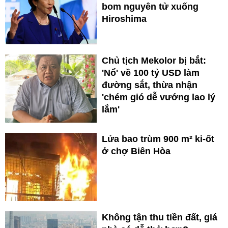
bom nguyên tử xuống
Hiroshima
Chủ tịch Mekolor bị bắt:
'Nổ' về 100 tỷ USD làm
đường sắt, thừa nhận
'chém gió dễ vướng lao lý
lắm'
Lửa bao trùm 900 m² ki-ốt
ở chợ Biên Hòa
Không tận thu tiền đất, giá