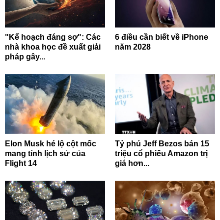
"Kế hoạch đáng sợ": Các
6 điều cần biết về iPhone
nhà khoa học đề xuất giải
năm 2028
pháp gây...
Elon Musk hé lộ cột mốc
Tỷ phú Jeff Bezos bán 15
mang tính lịch sử của
triệu cổ phiếu Amazon trị
Flight 14
giá hơn...