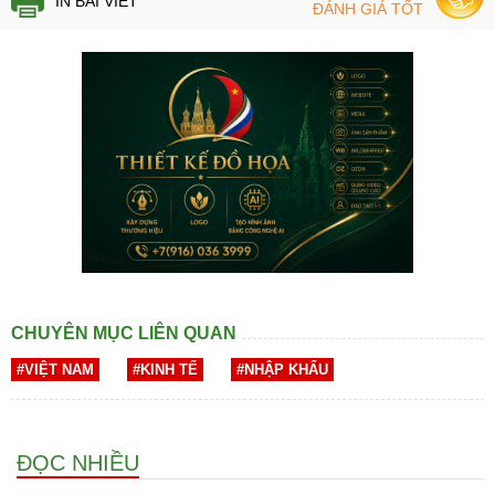
IN BÀI VIẾT
ĐÁNH GIÁ TỐT
CHUYÊN MỤC LIÊN QUAN
#VIỆT NAM
#KINH TẾ
#NHẬP KHẨU
ĐỌC NHIỀU