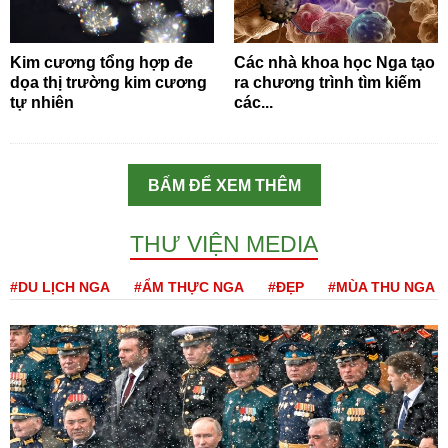
Kim cương tổng hợp đe
Các nhà khoa học Nga tạo
dọa thị trường kim cương
ra chương trình tìm kiếm
tự nhiên
các...
BẤM ĐỂ XEM THÊM
THƯ VIỆN MEDIA
#DU LỊCH NGA
#ẨM THỰC NGA
#ĐẸP
#MÙA THU NGA