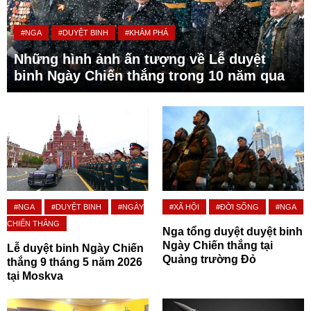
#NGA
#DUYỆT BINH
#KHÁM PHÁ
Những hình ảnh ấn tượng về Lễ duyệt
binh Ngày Chiến thắng trong 10 năm qua
#NGA
#DUYỆT BINH
#NGÀY
#XÃ HỘI
#ĐỜI SỐNG
#NGA
CHIẾN THẮNG
Nga tổng duyệt duyệt binh
Ngày Chiến thắng tại
Lễ duyệt binh Ngày Chiến
Quảng trường Đỏ
thắng 9 tháng 5 năm 2026
tại Moskva