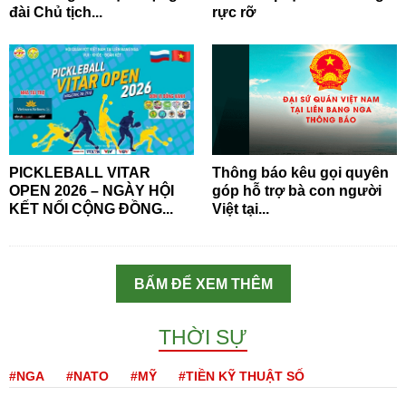
đài Chủ tịch...
rực rỡ
PICKLEBALL VITAR
Thông báo kêu gọi quyên
OPEN 2026 – NGÀY HỘI
góp hỗ trợ bà con người
KẾT NỐI CỘNG ĐỒNG...
Việt tại...
BẤM ĐỂ XEM THÊM
THỜI SỰ
#NGA
#NATO
#MỸ
#TIỀN KỸ THUẬT SỐ