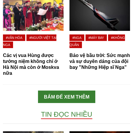
#VĂN HÓA
#NGƯỜI VIỆT TẠI
#NGA
#MÁY BAY
#KHÔNG
NGA
QUÂN
Các vị vua Hùng được
Bảo vệ bầu trời: Sức mạnh
tưởng niệm không chỉ ở
và sự duyên dáng của đội
Hà Nội mà còn ở Moskva
bay "Những Hiệp sĩ Nga"
nữa
BẤM ĐỂ XEM THÊM
TIN ĐỌC NHIỀU