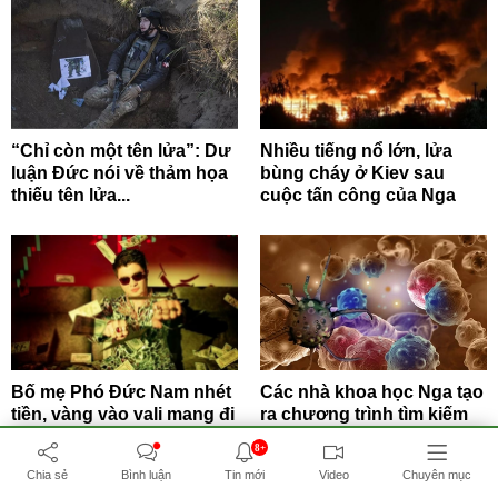
“Chỉ còn một tên lửa”: Dư
Nhiều tiếng nổ lớn, lửa
luận Đức nói về thảm họa
bùng cháy ở Kiev sau
thiếu tên lửa...
cuộc tấn công của Nga
Bố mẹ Phó Đức Nam nhét
Các nhà khoa học Nga tạo
tiền, vàng vào vali mang đi
ra chương trình tìm kiếm
tẩu tán
các tế bào liên...
8+
Chia sẻ
Bình luận
Tin mới
Video
Chuyên mục