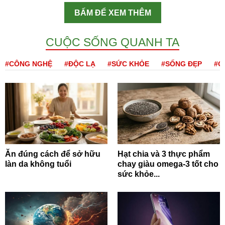
BẤM ĐỂ XEM THÊM
CUỘC SỐNG QUANH TA
#CÔNG NGHỆ
#ĐỘC LẠ
#SỨC KHỎE
#SỐNG ĐẸP
#Q
Ăn đúng cách để sở hữu
Hạt chia và 3 thực phẩm
làn da không tuổi
chay giàu omega-3 tốt cho
sức khỏe...