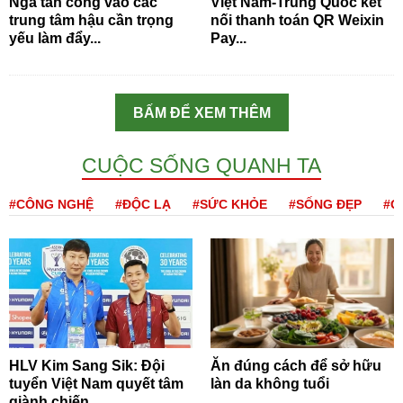
Nga tấn công vào các
Việt Nam-Trung Quốc kết
trung tâm hậu cần trọng
nối thanh toán QR Weixin
yếu làm đẩy...
Pay...
BẤM ĐỂ XEM THÊM
CUỘC SỐNG QUANH TA
#CÔNG NGHỆ
#ĐỘC LẠ
#SỨC KHỎE
#SỐNG ĐẸP
#Q
HLV Kim Sang Sik: Đội
Ăn đúng cách để sở hữu
tuyển Việt Nam quyết tâm
làn da không tuổi
giành chiến...