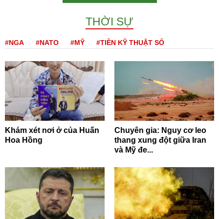
THỜI SỰ
#NGA
#NATO
#MỸ
#TIỀN KỸ THUẬT SỐ
Khám xét nơi ở của Huấn
Chuyên gia: Nguy cơ leo
Hoa Hồng
thang xung đột giữa Iran
và Mỹ đe...