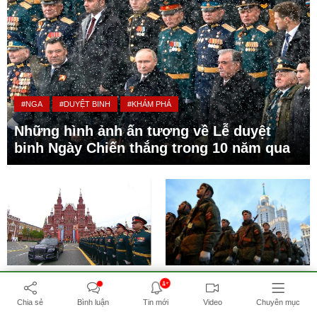
#NGA
#DUYỆT BINH
#KHÁM PHÁ
Những hình ảnh ấn tượng về Lễ duyệt
binh Ngày Chiến thắng trong 10 năm qua
#NGA
#DUYỆT BINH
#NGÀY
#XÃ HỘI
#ĐỜI SỐNG
#NGA
4+
CHIẾN THẮNG
Chia sẻ
Bình luận
Tin mới
Video
Chuyên mục
Nga tổng duyệt duyệt binh