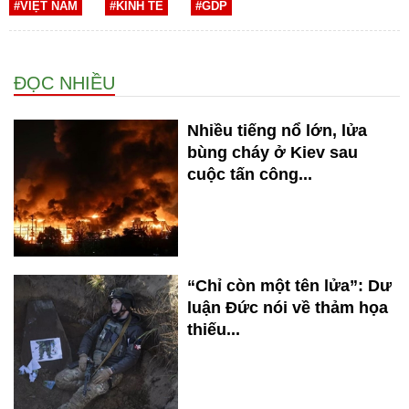
#VIỆT NAM
#KINH TẾ
#GDP
ĐỌC NHIỀU
Nhiều tiếng nổ lớn, lửa
bùng cháy ở Kiev sau
cuộc tấn công...
“Chỉ còn một tên lửa”: Dư
luận Đức nói về thảm họa
thiếu...