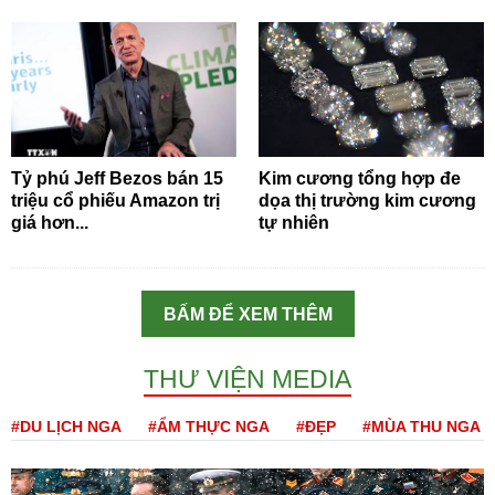
Tỷ phú Jeff Bezos bán 15
Kim cương tổng hợp đe
triệu cổ phiếu Amazon trị
dọa thị trường kim cương
giá hơn...
tự nhiên
BẤM ĐỂ XEM THÊM
THƯ VIỆN MEDIA
#DU LỊCH NGA
#ẨM THỰC NGA
#ĐẸP
#MÙA THU NGA