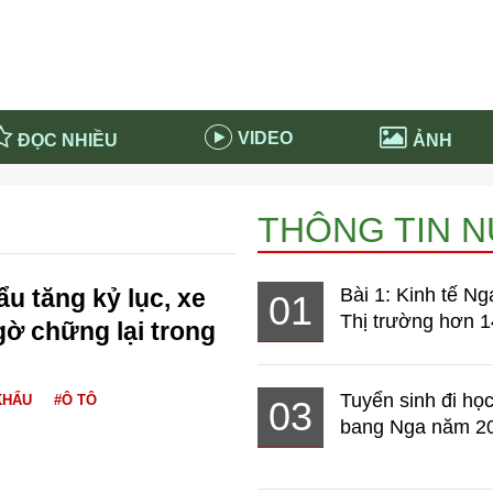
VIDEO
ĐỌC NHIỀU
ẢNH
in và ứng dụng
Tiêu điểm Covid-19
THÔNG TIN 
d-19 tại Nga
Thời sự
n nước Nga
NABU EDUCATION
u tăng kỷ lục, xe
Bài 1: Kinh tế Ng
01
 nước Nga
Tử vi hàng ngày
Thị trường hơn 1
gờ chững lại trong
 Nga - Việt Nam
Phân tích chính trị
Tuyển sinh đi học
KHẨU
#Ô TÔ
03
bang Nga năm 2