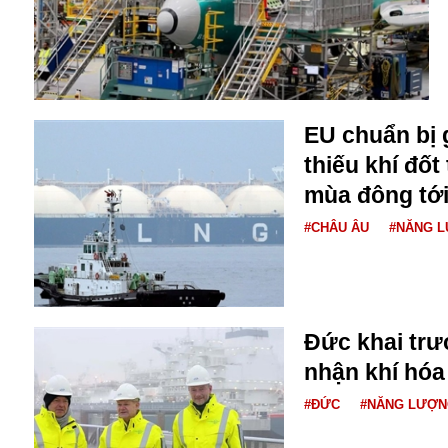
Buôn bán ở Nga
Bộ Quốc phòng
Bác Hồ
Bộ Y tế
Bão tuyết
EU chuẩn bị 
Bệnh viện
thiếu khí đốt
Bản quyền
Bảo tàng
mùa đông tớ
Blockchain
#CHÂU ÂU
#NĂNG 
Bộ Ngoại giao
Bình Dương
Biển Đen
Boeing
Bình Định
Đức khai trư
Bulgaria
nhận khí hóa
Biến chủng
Baikal
#ĐỨC
#NĂNG LƯỢ
Bakhmut