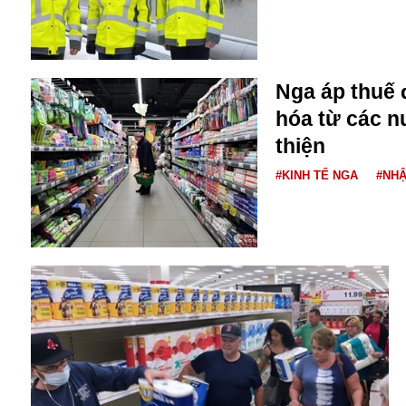
Bulagria
Crimea
Nga áp thuế 
Chính trị
hóa từ các 
Công nghệ
thiện
Chuyện hay
Chuyện lạ
#KINH TẾ NGA
#NH
Cuộc sống quanh ta
Casino
Chiến tranh thương mại
Chi hội phụ nữ TTTM Mátxcơva
Chính trị Nga
Chợ Vòm
Cảnh sát
Cấm bay
Cao tốc
Canada