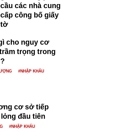
cầu các nhà cung
cấp công bố giấy
tờ
gì cho nguy cơ
 trầm trọng trong
i?
LƯỢNG
#NHẬP KHẨU
ơng cơ sở tiếp
 lỏng đầu tiên
NG
#NHẬP KHẨU