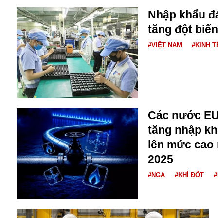
Nhập khẩu đá
tăng đột biến
#VIỆT NAM
#KINH T
Các nước EU 
tăng nhập kh
lên mức cao 
An ninh
2025
Anh
#NGA
#KHÍ ĐỐT
#
Australia
Amazon
Army Games
Apple