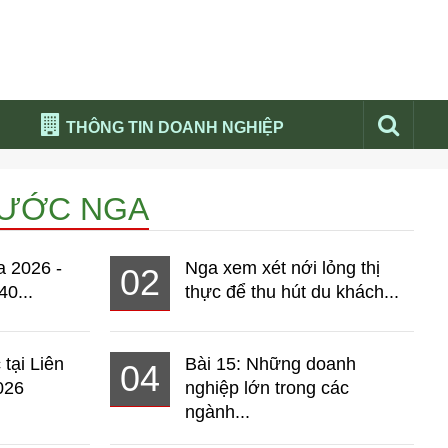
THÔNG TIN DOANH NGHIỆP
Đừng bỏ lỡ
NƯỚC NGA
Nổi bật báo nga
Thư viện media
a 2026 -
Nga xem xét nới lỏng thị
02
Phân tích thị trường Nga 2026
40...
thực để thu hút du khách...
 tại Liên
Bài 15: Những doanh
04
026
nghiệp lớn trong các
ngành...