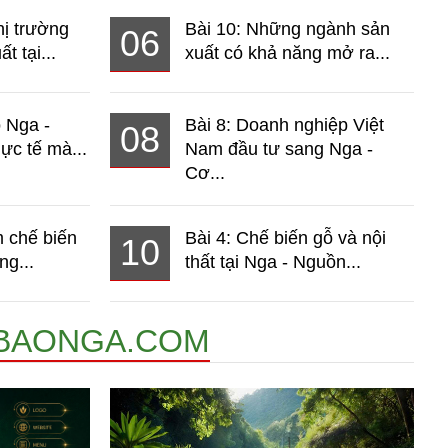
hị trường
Bài 10: Những ngành sản
06
t tại...
xuất có khả năng mở ra...
o Nga -
Bài 8: Doanh nghiệp Việt
08
ực tế mà...
Nam đầu tư sang Nga -
Cơ...
 chế biến
Bài 4: Chế biến gỗ và nội
10
ng...
thất tại Nga - Nguồn...
BAONGA.COM