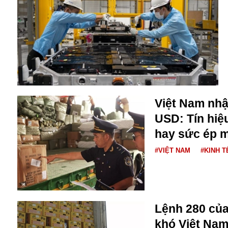
Alibaba
Angela Merkel
Aeroflot
ASEAN
Argentina
Ai
Azovstal
Việt Nam nhậ
USD: Tín hiệ
hay sức ép 
#VIỆT NAM
#KINH T
Lệnh 280 củ
khó Việt Nam