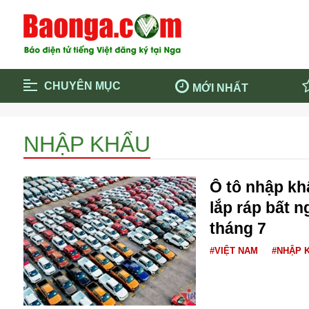
CHUYÊN MỤC
MỚI NHẤT
Trang chủ
Blockcha
NHẬP KHẨU
Điểm tin chính
Dịch Covi
Cộng đồng
Thông ti
Ô tô nhập khẩ
Cuộc sống quanh ta
Khám phá
lắp ráp bất n
Quảng cáo
Chính trị
tháng 7
#VIỆT NAM
#NHẬP 