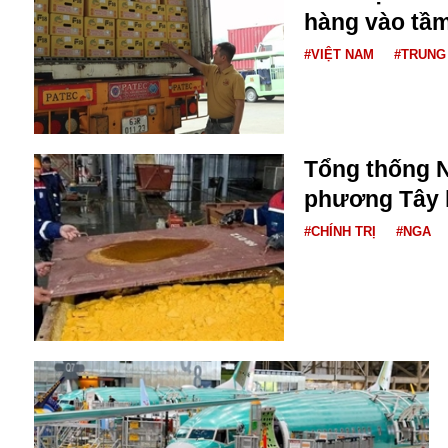
hàng vào tầm
#VIỆT NAM
#TRUNG
Tổng thống N
phương Tây l
Bói toán
Bóng đá
#CHÍNH TRỊ
#NGA
Bill Gates
BĐS
Bí ẩn
Bitcoin
Bamboo Airways
Báo Nga có gì?
Biển Đông
Barrack Obama
Bắc Kinh