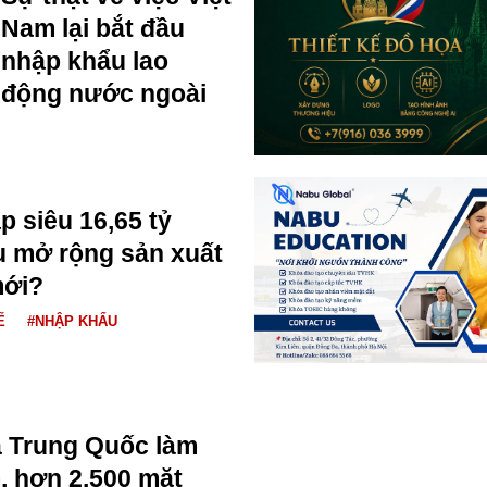
Nam lại bắt đầu
nhập khẩu lao
động nước ngoài
p siêu 16,65 tỷ
u mở rộng sản xuất
mới?
Ế
#NHẬP KHẨU
a Trung Quốc làm
, hơn 2.500 mặt