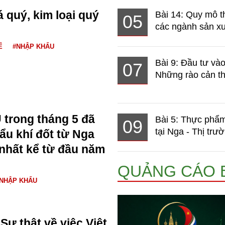
 quý, kim loại quý
Bài 14: Quy mô t
05
các ngành sản xuấ
Ế
#NHẬP KHẨU
Bài 9: Đầu tư và
07
Những rào cản th
trong tháng 5 đã
Bài 5: Thực phẩm
09
tại Nga - Thị trườ
ẩu khí đốt từ Nga
nhất kể từ đầu năm
QUẢNG CÁO 
NHẬP KHẨU
Sự thật về việc Việt