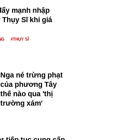
đẩy mạnh nhập
 Thụy Sĩ khi giá
NG
#THỤY SĨ
Nga né trừng phạt
của phương Tây
thế nào qua 'thị
trường xám'
r tiếp tục cung cấp