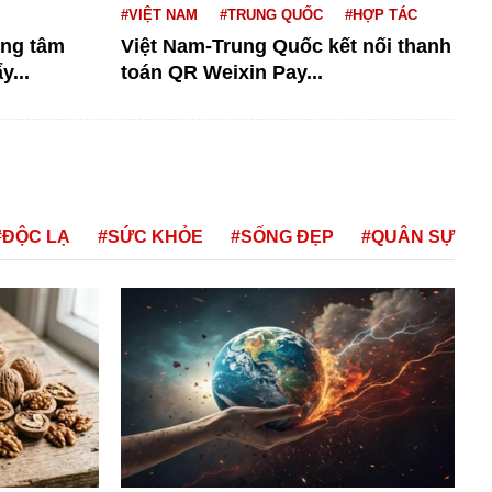
#VIỆT NAM
#TRUNG QUỐC
#HỢP TÁC
ung tâm
Việt Nam-Trung Quốc kết nối thanh
y...
toán QR Weixin Pay...
#ĐỘC LẠ
#SỨC KHỎE
#SỐNG ĐẸP
#QUÂN SỰ