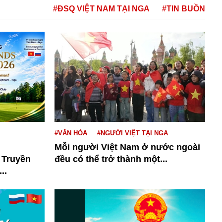
#ĐSQ VIỆT NAM TẠI NGA
#TIN BUỒN
#VĂN HÓA
#NGƯỜI VIỆT TẠI NGA
Mỗi người Việt Nam ở nước ngoài
 Truyền
đều có thể trở thành một...
..