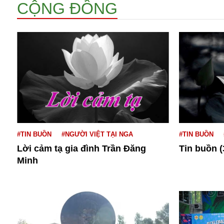
CỘNG ĐỒNG
Bói toán
Bóng đá
Bill Gates
#TIN BUỒN
#NGƯỜI VIỆT TẠI NGA
#TIN BUỒN
BĐS
Lời cảm tạ gia đình Trần Đăng
Tin buồn (
Bí ẩn
Minh
Bitcoin
Bamboo Airways
Báo Nga có gì?
Biển Đông
Barrack Obama
Bắc Kinh