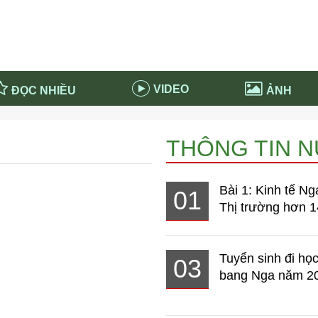
VIDEO
ĐỌC NHIỀU
ẢNH
in và ứng dụng
Tiêu điểm Covid-19
THÔNG TIN 
d-19 tại Nga
Thời sự
n nước Nga
NABU EDUCATION
Bài 1: Kinh tế Ng
01
 nước Nga
Tử vi hàng ngày
Thị trường hơn 1
 Nga - Việt Nam
Phân tích chính trị
Tuyển sinh đi học
03
bang Nga năm 2