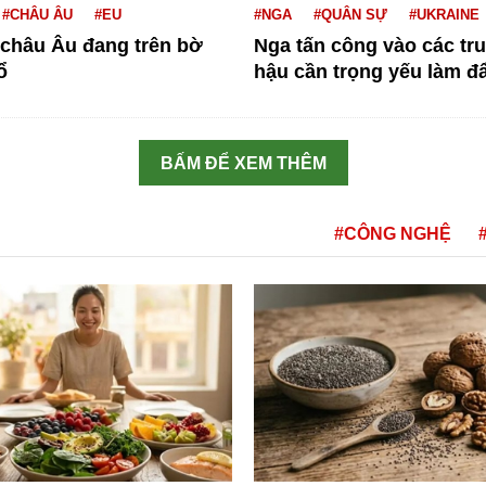
#CHÂU ÂU
#EU
#NGA
#QUÂN SỰ
#UKRAINE
 châu Âu đang trên bờ
Nga tấn công vào các tr
ổ
hậu cần trọng yếu làm đẩ
BẤM ĐỂ XEM THÊM
#CÔNG NGHỆ