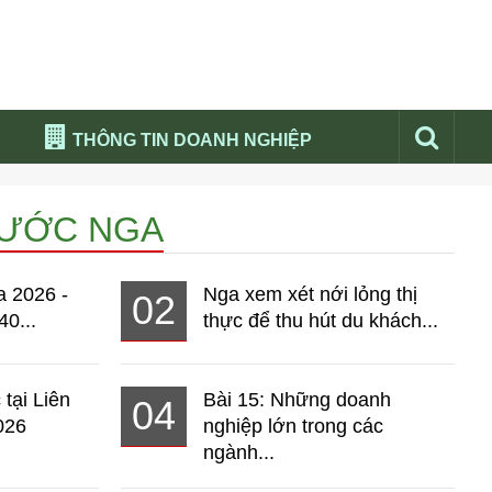
THÔNG TIN DOANH NGHIỆP
Đừng bỏ lỡ
NƯỚC NGA
Nổi bật báo nga
Thư viện media
a 2026 -
Nga xem xét nới lỏng thị
02
Phân tích thị trường Nga 2026
40...
thực để thu hút du khách...
 tại Liên
Bài 15: Những doanh
04
026
nghiệp lớn trong các
ngành...