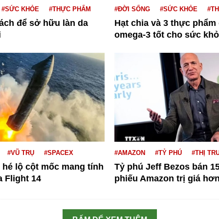
#SỨC KHỎE
#THỰC PHẨM
#ĐỜI SỐNG
#SỨC KHỎE
#T
ách để sở hữu làn da
Hạt chia và 3 thực phẩm
i
omega-3 tốt cho sức khỏe
#VŨ TRỤ
#SPACEX
#AMAZON
#TỶ PHÚ
#THỊ T
 hé lộ cột mốc mang tính
Tỷ phú Jeff Bezos bán 15
a Flight 14
phiếu Amazon trị giá hơn.