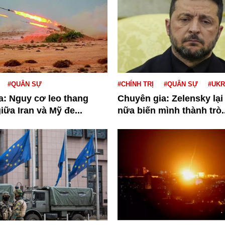
#QUÂN SỰ
#CHÍNH TRỊ
#QUÂN SỰ
#UKR
a: Nguy cơ leo thang
Chuyên gia: Zelensky lại
iữa Iran và Mỹ đe...
nữa biến mình thành trò..