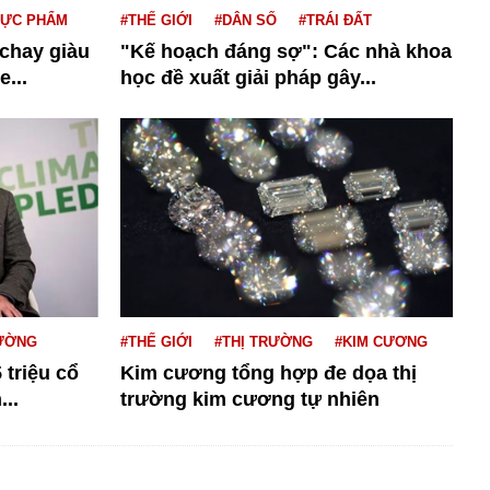
HỰC PHẨM
#THẾ GIỚI
#DÂN SỐ
#TRÁI ĐẤT
 chay giàu
"Kế hoạch đáng sợ": Các nhà khoa
...
học đề xuất giải pháp gây...
RƯỜNG
#THẾ GIỚI
#THỊ TRƯỜNG
#KIM CƯƠNG
 triệu cổ
Kim cương tổng hợp đe dọa thị
..
trường kim cương tự nhiên