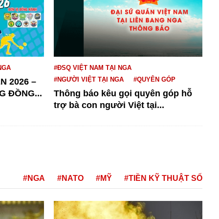
NGA
#ĐSQ VIỆT NAM TẠI NGA
#NGƯỜI VIỆT TẠI NGA
#QUYÊN GÓP
N 2026 –
G ĐỒNG...
Thông báo kêu gọi quyên góp hỗ
trợ bà con người Việt tại...
#NGA
#NATO
#MỸ
#TIỀN KỸ THUẬT SỐ