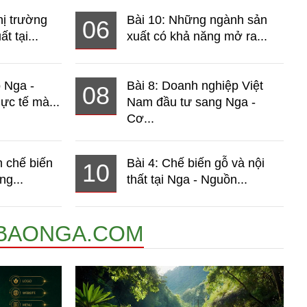
hị trường
Bài 10: Những ngành sản
06
t tại...
xuất có khả năng mở ra...
o Nga -
Bài 8: Doanh nghiệp Việt
08
ực tế mà...
Nam đầu tư sang Nga -
Cơ...
 chế biến
Bài 4: Chế biến gỗ và nội
10
ng...
thất tại Nga - Nguồn...
BAONGA.COM