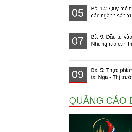
Bài 14: Quy mô t
05
các ngành sản xuấ
Bài 9: Đầu tư và
07
Những rào cản th
Bài 5: Thực phẩm
09
tại Nga - Thị trườ
QUẢNG CÁO 