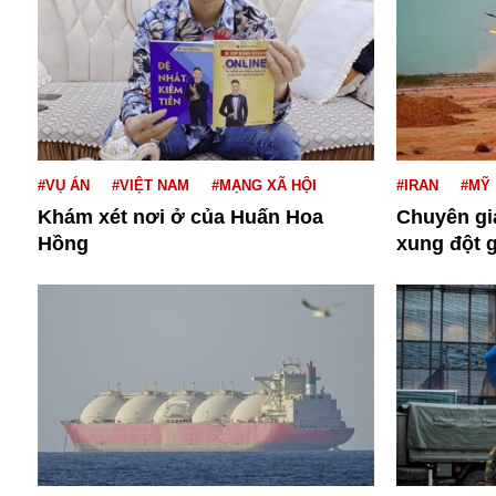
Bulagria
Crimea
Chính trị
Công nghệ
Chuyện hay
#VỤ ÁN
#VIỆT NAM
#MẠNG XÃ HỘI
#IRAN
#MỸ
Chuyện lạ
Khám xét nơi ở của Huấn Hoa
Chuyên gi
Cuộc sống quanh ta
Hồng
xung đột g
Casino
Chiến tranh thương mại
Chi hội phụ nữ TTTM Mátxcơva
Chính trị Nga
Chợ Vòm
Cảnh sát
Cấm bay
Cao tốc
Canada