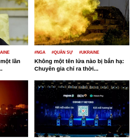
AINE
#NGA
#QUÂN SỰ
#UKRAINE
 một lần
Không một tên lửa nào bị bắn hạ:
.
Chuyên gia chỉ ra thời...