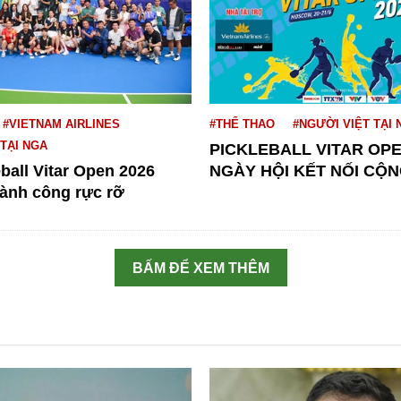
#VIETNAM AIRLINES
#THỂ THAO
#NGƯỜI VIỆT TẠI 
 TẠI NGA
PICKLEBALL VITAR OPE
eball Vitar Open 2026
NGÀY HỘI KẾT NỐI CỘN
hành công rực rỡ
BẤM ĐỂ XEM THÊM