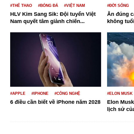
Dịch vụ
#THỂ THAO
#BÓNG ĐÁ
#VIỆT NAM
#ĐỜI SỐNG
Diego Maradona
HLV Kim Sang Sik: Đội tuyển Việt
Ăn đúng c
Di cư
Facebook
Nam quyết tâm giành chiến...
không tuổ
Dòng chảy phương Bắc 1
FED
Dải Gaza
Fansipan
F0
FLC
F-16
#APPLE
#IPHONE
#CÔNG NGHỆ
#ELON MUSK
6 điều cần biết về iPhone năm 2028
Elon Musk
Gương sáng
lịch sử củ
Golf
Giáng sinh
GDP