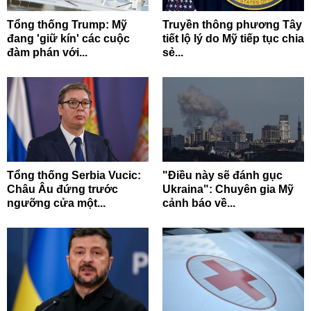
Tổng thống Trump: Mỹ
Truyền thông phương Tây
đang 'giữ kín' các cuộc
tiết lộ lý do Mỹ tiếp tục chia
đàm phán với...
sẻ...
Tổng thống Serbia Vucic:
"Điều này sẽ đánh gục
Châu Âu đứng trước
Ukraina": Chuyên gia Mỹ
ngưỡng cửa một...
cảnh báo về...