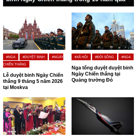
#NGA
#DUYỆT BINH
#NGÀY
#XÃ HỘI
#ĐỜI SỐNG
#NGA
CHIẾN THẮNG
Nga tổng duyệt duyệt binh
Ngày Chiến thắng tại
Lễ duyệt binh Ngày Chiến
Quảng trường Đỏ
thắng 9 tháng 5 năm 2026
tại Moskva