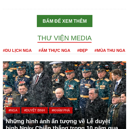
BẤM ĐỂ XEM THÊM
THƯ VIỆN MEDIA
#DU LỊCH NGA
#ẨM THỰC NGA
#ĐẸP
#MÙA THU NGA
#NGA
#DUYỆT BINH
#KHÁM PHÁ
Những hình ảnh ấn tượng về Lễ duyệt
binh Ngày Chiến thắng trong 10 năm qua