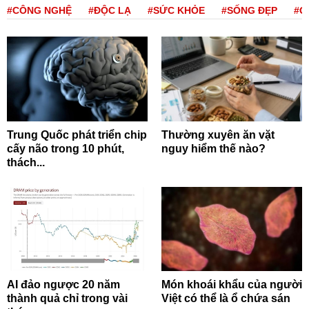
#CÔNG NGHỆ
#ĐỘC LẠ
#SỨC KHỎE
#SỐNG ĐẸP
#Q
Trung Quốc phát triển chip
Thường xuyên ăn vặt
cấy não trong 10 phút,
nguy hiểm thế nào?
thách...
AI đảo ngược 20 năm
Món khoái khẩu của người
thành quả chỉ trong vài
Việt có thể là ổ chứa sán