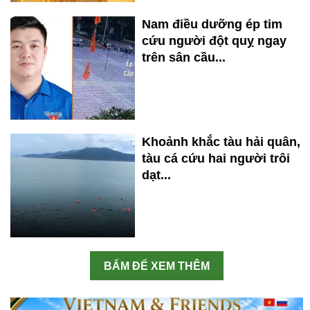
Nam điều dưỡng ép tim
cứu người đột quỵ ngay
trên sân cầu...
Khoảnh khắc tàu hải quân,
tàu cá cứu hai người trôi
dạt...
BẤM ĐỂ XEM THÊM