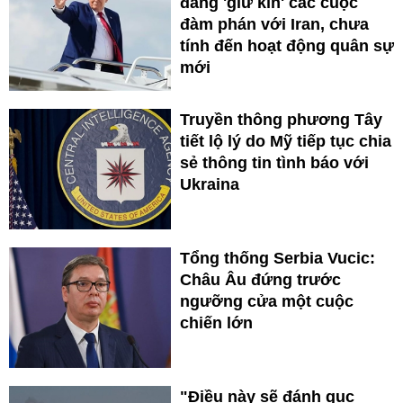
đang 'giữ kín' các cuộc
đàm phán với Iran, chưa
tính đến hoạt động quân sự
mới
Truyền thông phương Tây
tiết lộ lý do Mỹ tiếp tục chia
sẻ thông tin tình báo với
Ukraina
Tổng thống Serbia Vucic:
Châu Âu đứng trước
ngưỡng cửa một cuộc
chiến lớn
"Điều này sẽ đánh gục