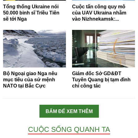
Tổng thống Ukraine nói
Cuộc tấn công quy mô
50.000 binh sĩ Triều Tiên
của UAV Ukraina nhằm
sẽ tới Nga
vào Nizhnekamsk:...
Bộ Ngoại giao Nga nêu
Giám đốc Sở GD&ĐT
mục tiêu của sứ mệnh
Tuyên Quang bị tạm đình
NATO tại Bắc Cực
chỉ công tác
BẤM ĐỂ XEM THÊM
CUỘC SỐNG QUANH TA