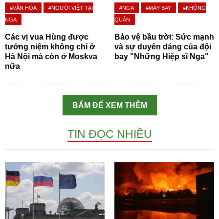
#VĂN HÓA
#NGƯỜI VIỆT TẠI
#NGA
#MÁY BAY
#KHÔNG
NGA
QUÂN
Các vị vua Hùng được
Bảo vệ bầu trời: Sức mạnh
tưởng niệm không chỉ ở
và sự duyên dáng của đội
Hà Nội mà còn ở Moskva
bay "Những Hiệp sĩ Nga"
nữa
BẤM ĐỂ XEM THÊM
TIN ĐỌC NHIỀU