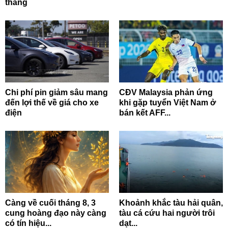
tháng
Chi phí pin giảm sâu mang
CĐV Malaysia phản ứng
đến lợi thế về giá cho xe
khi gặp tuyển Việt Nam ở
điện
bán kết AFF...
Càng về cuối tháng 8, 3
Khoảnh khắc tàu hải quân,
cung hoàng đạo này càng
tàu cá cứu hai người trôi
có tín hiệu...
dạt...