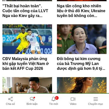
"Thất bại hoàn toàn".
Nga tấn công kho nhiên
Cuộc tấn công của LLVT
liệu ở thủ đô Kiev, Ukraine
Nga vào Kiev gây ra...
tuyên bố không còn...
CĐV Malaysia phản ứng
Đôi bông tai kim cương
khi gặp tuyển Việt Nam ở
của bà Trương Mỹ Lan
bán kết AFF Cup 2026
được định giá hơn 9,4 tỷ...
8+
Chia sẻ
Bình luận
Tin mới
Video
Chuyên mục