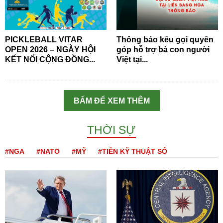
PICKLEBALL VITAR
Thông báo kêu gọi quyên
OPEN 2026 – NGÀY HỘI
góp hỗ trợ bà con người
KẾT NỐI CỘNG ĐỒNG...
Việt tại...
BẤM ĐỂ XEM THÊM
THỜI SỰ
#NGA
#NATO
#MỸ
#TIỀN KỸ THUẬT SỐ