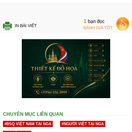
1
bạn đọc
IN BÀI VIẾT
ĐÁNH GIÁ TỐT
CHUYÊN MỤC LIÊN QUAN
#ĐSQ VIỆT NAM TẠI NGA
#NGƯỜI VIỆT TẠI NGA