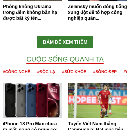
Phòng không Ukraina
Zelensky muốn đóng băng
trong đêm không bắn hạ
xung đột để tổ hợp công
được bất kỳ tên...
nghiệp quân...
BẤM ĐỂ XEM THÊM
CUỘC SỐNG QUANH TA
#CÔNG NGHỆ
#ĐỘC LẠ
#SỨC KHỎE
#SỐNG ĐẸP
#Q
iPhone 18 Pro Max chưa
Tuyển Việt Nam thắng
ra mắt, song có nguy cơ
Campuchia: Đạt mục tiêu