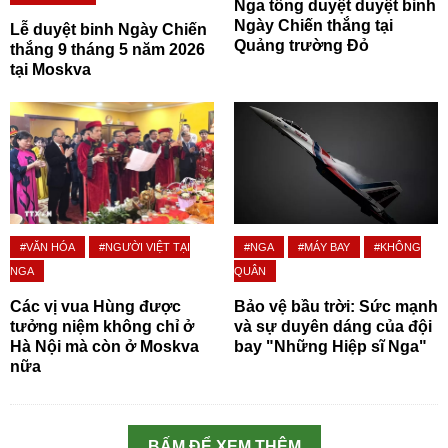
Nga tổng duyệt duyệt binh
Ngày Chiến thắng tại
Lễ duyệt binh Ngày Chiến
Quảng trường Đỏ
thắng 9 tháng 5 năm 2026
tại Moskva
#VĂN HÓA
#NGƯỜI VIỆT TẠI
#NGA
#MÁY BAY
#KHÔNG
NGA
QUÂN
Các vị vua Hùng được
Bảo vệ bầu trời: Sức mạnh
tưởng niệm không chỉ ở
và sự duyên dáng của đội
Hà Nội mà còn ở Moskva
bay "Những Hiệp sĩ Nga"
nữa
BẤM ĐỂ XEM THÊM