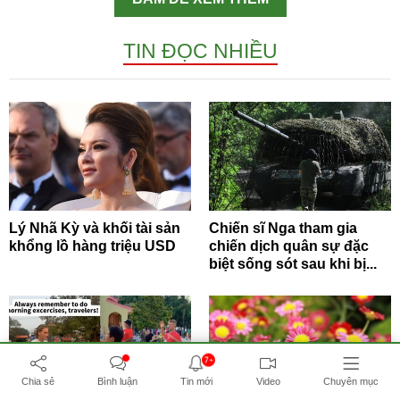
TIN ĐỌC NHIỀU
Lý Nhã Kỳ và khối tài sản
Chiến sĩ Nga tham gia
khổng lồ hàng triệu USD
chiến dịch quân sự đặc
biệt sống sót sau khi bị...
7+
Chia sẻ
Bình luận
Tin mới
Video
Chuyên mục