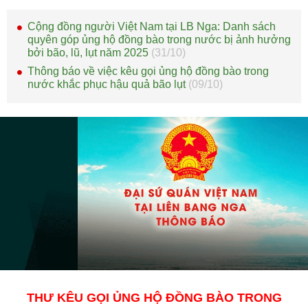
Cộng đồng người Việt Nam tại LB Nga: Danh sách
quyên góp ủng hộ đồng bào trong nước bị ảnh hưởng
bởi bão, lũ, lụt năm 2025
(31/10)
Thông báo về việc kêu gọi ủng hộ đồng bào trong
nước khắc phục hậu quả bão lụt
(09/10)
THƯ KÊU GỌI ỦNG HỘ ĐỒNG BÀO TRONG