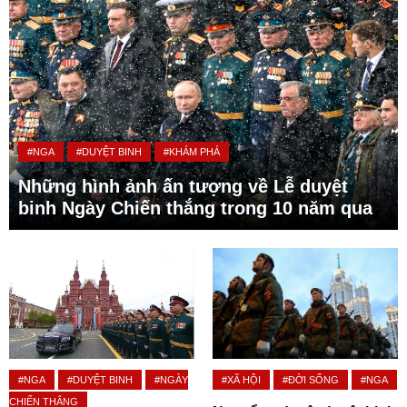
#NGA
#DUYỆT BINH
#KHÁM PHÁ
Những hình ảnh ấn tượng về Lễ duyệt
binh Ngày Chiến thắng trong 10 năm qua
#NGA
#DUYỆT BINH
#NGÀY
#XÃ HỘI
#ĐỜI SỐNG
#NGA
CHIẾN THẮNG