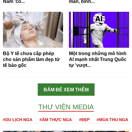
Nam 'có...
mắn, bình...
Bộ Y tế chưa cấp phép
Một trong những mô hình
cho sản phẩm làm đẹp từ
AI mạnh nhất Trung Quốc
tế bào gốc
tự 'vượt...
BẤM ĐỂ XEM THÊM
THƯ VIỆN MEDIA
#DU LỊCH NGA
#ẨM THỰC NGA
#ĐẸP
#MÙA THU NGA