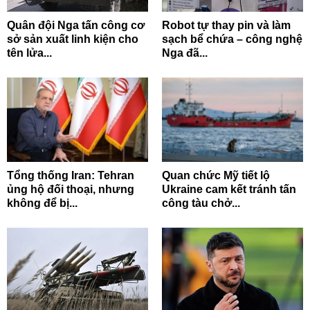
Quân đội Nga tấn công cơ
Robot tự thay pin và làm
sở sản xuất linh kiện cho
sạch bể chứa – công nghệ
tên lửa...
Nga đã...
Tổng thống Iran: Tehran
Quan chức Mỹ tiết lộ
ủng hộ đối thoại, nhưng
Ukraine cam kết tránh tấn
không để bị...
công tàu chở...