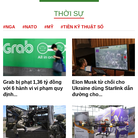
THỜI SỰ
#NGA
#NATO
#MỸ
#TIỀN KỸ THUẬT SỐ
Grab bị phạt 1,36 tỷ đồng
Elon Musk từ chối cho
với 6 hành vi vi phạm quy
Ukraine dùng Starlink dẫn
định...
đường cho...