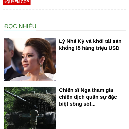
#QUYÊN GÓP
ĐỌC NHIỀU
Lý Nhã Kỳ và khối tài sản
khổng lồ hàng triệu USD
Chiến sĩ Nga tham gia
chiến dịch quân sự đặc
biệt sống sót...