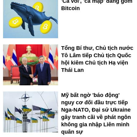
'Cá voi', 'cá mập' đang gom
Bitcoin
Tổng Bí thư, Chủ tịch nước
Tô Lâm tiếp Chủ tịch Quốc
hội kiêm Chủ tịch Hạ viện
Thái Lan
Mỹ bất ngờ 'báo động'
nguy cơ đối đầu trực tiếp
Nga-NATO, Đại sứ Ukraine
gây tranh cãi về phát ngôn
không gia nhập Liên minh
quân sự