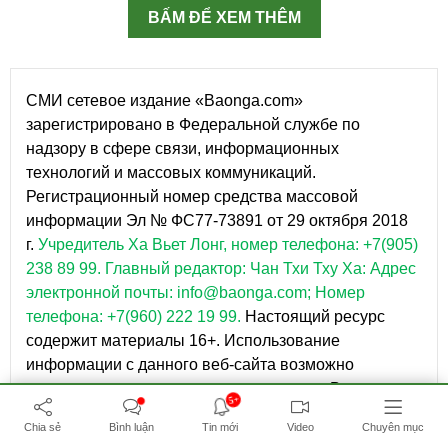
BẤM ĐỂ XEM THÊM
СМИ сетевое издание «Baonga.com»
зарегистрировано в Федеральной службе по
надзору в сфере связи, информационных
технологий и массовых коммуникаций.
Регистрационный номер средства массовой
информации Эл № ФС77-73891 от 29 октября 2018
г.
Учредитель Ха Вьет Лонг, номер телефона: +7(905)
238 89 99.
Главный редактор: Чан Тхи Тху Ха: Адрес
электронной почты: info@baonga.com; Номер
телефона: +7(960) 222 19 99.
Настоящий ресурс
содержит материалы 16+. Использование
информации с данного веб-сайта возможно
исключительно на следующих условиях: В конце
5+
текста необходимо указывать ссылку на сайт
Chia sẻ
Bình luận
Tin mới
Video
Chuyên mục
https://baonga.com. Текст должен копироваться в