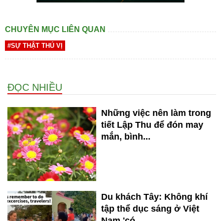
CHUYÊN MỤC LIÊN QUAN
#SỰ THẬT THÚ VỊ
ĐỌC NHIỀU
Những việc nên làm trong
tiết Lập Thu để đón may
mắn, bình...
Du khách Tây: Không khí
tập thể dục sáng ở Việt
Nam 'có...