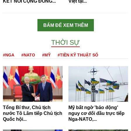
KẾT NỐI CỘNG ĐỒNG...
Việt tại...
BẤM ĐỂ XEM THÊM
THỜI SỰ
#NGA
#NATO
#MỸ
#TIỀN KỸ THUẬT SỐ
Tổng Bí thư, Chủ tịch
Mỹ bất ngờ 'báo động'
nước Tô Lâm tiếp Chủ tịch
nguy cơ đối đầu trực tiếp
Quốc hội...
Nga-NATO,...