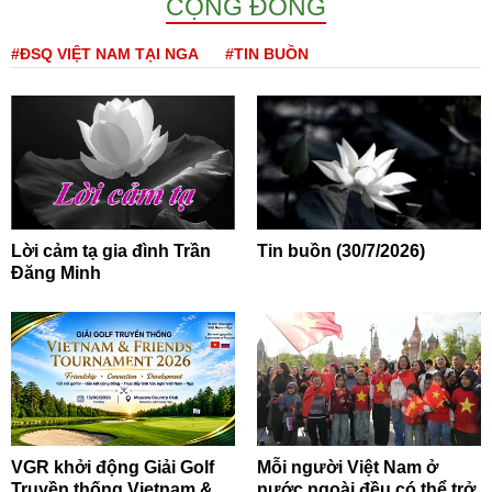
CỘNG ĐỒNG
#ĐSQ VIỆT NAM TẠI NGA
#TIN BUỒN
Lời cảm tạ gia đình Trần
Tin buồn (30/7/2026)
Đăng Minh
VGR khởi động Giải Golf
Mỗi người Việt Nam ở
Truyền thống Vietnam &
nước ngoài đều có thể trở