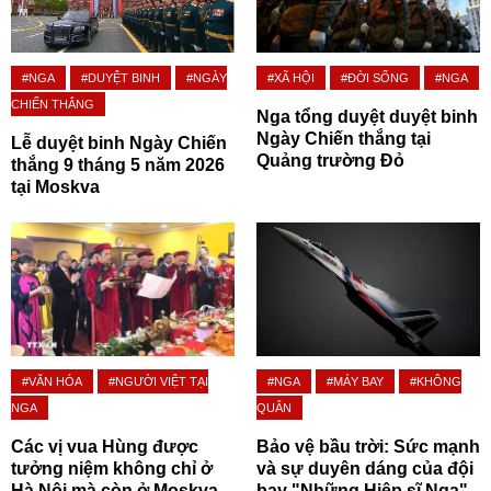
#NGA
#DUYỆT BINH
#NGÀY
#XÃ HỘI
#ĐỜI SỐNG
#NGA
CHIẾN THẮNG
Nga tổng duyệt duyệt binh
Ngày Chiến thắng tại
Lễ duyệt binh Ngày Chiến
Quảng trường Đỏ
thắng 9 tháng 5 năm 2026
tại Moskva
#VĂN HÓA
#NGƯỜI VIỆT TẠI
#NGA
#MÁY BAY
#KHÔNG
NGA
QUÂN
Các vị vua Hùng được
Bảo vệ bầu trời: Sức mạnh
tưởng niệm không chỉ ở
và sự duyên dáng của đội
Hà Nội mà còn ở Moskva
bay "Những Hiệp sĩ Nga"