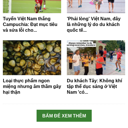
Tuyển Việt Nam thắng
'Phải lòng' Việt Nam, đây
Campuchia: Đạt mục tiêu
là những lý do du khách
và sửa lỗi cho...
quốc tế...
Loại thực phẩm ngon
Du khách Tây: Không khí
miệng nhưng âm thầm gây
tập thể dục sáng ở Việt
hại thận
Nam 'có...
BẤM ĐỂ XEM THÊM