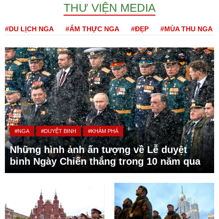
THƯ VIỆN MEDIA
#DU LỊCH NGA
#ẨM THỰC NGA
#ĐẸP
#MÙA THU NGA
#NGA
#DUYỆT BINH
#KHÁM PHÁ
Những hình ảnh ấn tượng về Lễ duyệt
binh Ngày Chiến thắng trong 10 năm qua