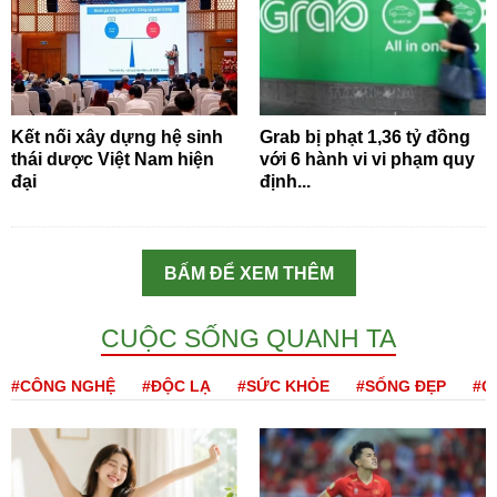
Kết nối xây dựng hệ sinh
Grab bị phạt 1,36 tỷ đồng
thái dược Việt Nam hiện
với 6 hành vi vi phạm quy
đại
định...
BẤM ĐỂ XEM THÊM
CUỘC SỐNG QUANH TA
#CÔNG NGHỆ
#ĐỘC LẠ
#SỨC KHỎE
#SỐNG ĐẸP
#Q