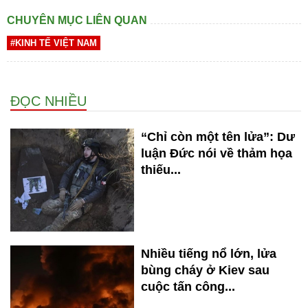
CHUYÊN MỤC LIÊN QUAN
#KINH TẾ VIỆT NAM
ĐỌC NHIỀU
“Chỉ còn một tên lửa”: Dư
luận Đức nói về thảm họa
thiếu...
Nhiều tiếng nổ lớn, lửa
bùng cháy ở Kiev sau
cuộc tấn công...