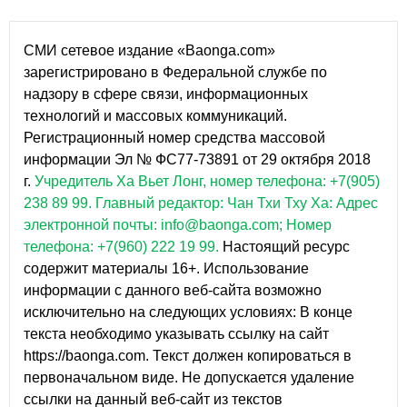
СМИ сетевое издание «Baonga.com»
зарегистрировано в Федеральной службе по
надзору в сфере связи, информационных
технологий и массовых коммуникаций.
Регистрационный номер средства массовой
информации Эл № ФС77-73891 от 29 октября 2018
г.
Учредитель Ха Вьет Лонг, номер телефона: +7(905)
238 89 99.
Главный редактор: Чан Тхи Тху Ха: Адрес
электронной почты: info@baonga.com; Номер
телефона: +7(960) 222 19 99.
Настоящий ресурс
содержит материалы 16+. Использование
информации с данного веб-сайта возможно
исключительно на следующих условиях: В конце
текста необходимо указывать ссылку на сайт
https://baonga.com. Текст должен копироваться в
первоначальном виде. Не допускается удаление
ссылки на данный веб-сайт из текстов