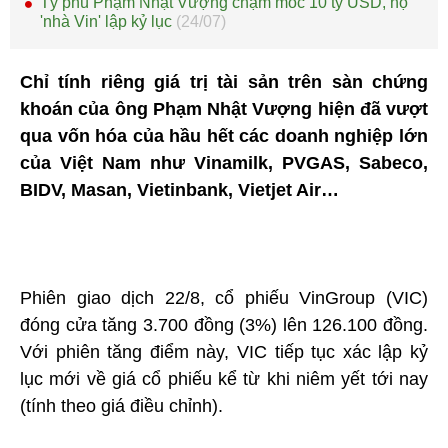
Tỷ phú Phạm Nhật Vượng chạm mốc 10 tỷ USD, họ
'nhà Vin' lập kỷ lục
(24/07)
Chỉ tính riêng giá trị tài sản trên sàn chứng
khoán của ông Phạm Nhật Vượng hiện đã vượt
qua vốn hóa của hầu hết các doanh nghiệp lớn
của Việt Nam như Vinamilk, PVGAS, Sabeco,
BIDV, Masan, Vietinbank, Vietjet Air…
Phiên giao dịch 22/8, cổ phiếu VinGroup (VIC)
đóng cửa tăng 3.700 đồng (3%) lên 126.100 đồng.
Với phiên tăng điểm này, VIC tiếp tục xác lập kỷ
lục mới về giá cổ phiếu kể từ khi niêm yết tới nay
(tính theo giá điều chỉnh).