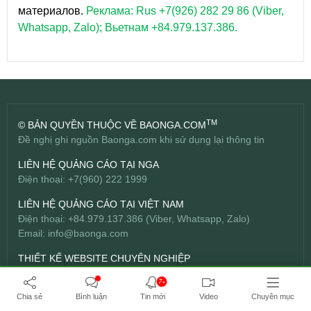
материалов.
Реклама: Rus +7(926) 282 29 86 (Viber,
Whatsapp, Zalo); Вьетнам +84.979.137.386.
TM
© BẢN QUYỀN THUỘC VỀ BAONGA.COM
Đề nghị ghi nguồn Baonga.com khi sử dụng lại thông tin
LIÊN HỆ QUẢNG CÁO TẠI NGA
Điện thoại: +7(960) 222 1999
LIÊN HỆ QUẢNG CÁO TẠI VIỆT NAM
Điện thoại: +84.979.137.386 (Viber, Whatsapp, Zalo)
Email:
info@baonga.com
THIẾT KẾ WEBSITE CHUYÊN NGHIỆP
Công ty TNHH Đầu tư Bách Hợp -
BICWeb.vn
TM
7+
Chia sẻ
Bình luận
Tin mới
Video
Chuyên mục