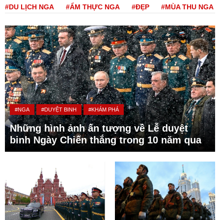
#DU LỊCH NGA
#ẨM THỰC NGA
#ĐẸP
#MÙA THU NGA
#NGA
#DUYỆT BINH
#KHÁM PHÁ
Những hình ảnh ấn tượng về Lễ duyệt
binh Ngày Chiến thắng trong 10 năm qua