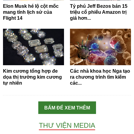
Elon Musk hé lộ cột mốc
Tỷ phú Jeff Bezos bán 15
mang tính lịch sử của
triệu cổ phiếu Amazon trị
Flight 14
giá hơn...
Kim cương tổng hợp đe
Các nhà khoa học Nga tạo
dọa thị trường kim cương
ra chương trình tìm kiếm
tự nhiên
các...
BẤM ĐỂ XEM THÊM
THƯ VIỆN MEDIA