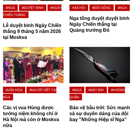
#NGA
#DUYỆT BINH
#NGÀY
#XÃ HỘI
#ĐỜI SỐNG
#NGA
CHIẾN THẮNG
Nga tổng duyệt duyệt binh
Ngày Chiến thắng tại
Lễ duyệt binh Ngày Chiến
Quảng trường Đỏ
thắng 9 tháng 5 năm 2026
tại Moskva
#VĂN HÓA
#NGƯỜI VIỆT TẠI
#NGA
#MÁY BAY
#KHÔNG
NGA
QUÂN
Các vị vua Hùng được
Bảo vệ bầu trời: Sức mạnh
tưởng niệm không chỉ ở
và sự duyên dáng của đội
Hà Nội mà còn ở Moskva
bay "Những Hiệp sĩ Nga"
nữa