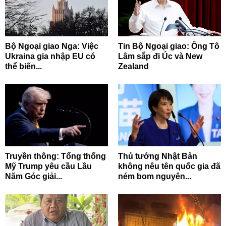
Bộ Ngoại giao Nga: Việc
Tin Bộ Ngoại giao: Ông Tô
Ukraina gia nhập EU có
Lâm sắp đi Úc và New
thể biến...
Zealand
Truyền thông: Tổng thống
Thủ tướng Nhật Bản
Mỹ Trump yêu cầu Lầu
không nêu tên quốc gia đã
Năm Góc giải...
ném bom nguyên...