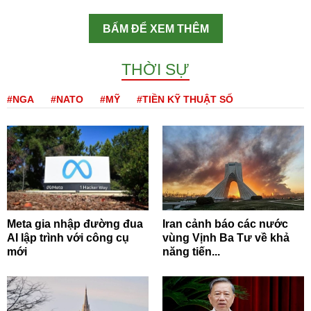
BẤM ĐỂ XEM THÊM
THỜI SỰ
#NGA
#NATO
#MỸ
#TIỀN KỸ THUẬT SỐ
Meta gia nhập đường đua
Iran cảnh báo các nước
AI lập trình với công cụ
vùng Vịnh Ba Tư về khả
mới
năng tiến...