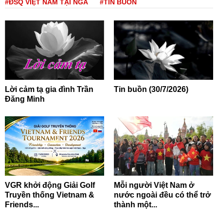
#ĐSQ VIỆT NAM TẠI NGA
#TIN BUỒN
Lời cảm tạ gia đình Trần
Tin buồn (30/7/2026)
Đăng Minh
VGR khởi động Giải Golf
Mỗi người Việt Nam ở
Truyền thống Vietnam &
nước ngoài đều có thể trở
Friends...
thành một...