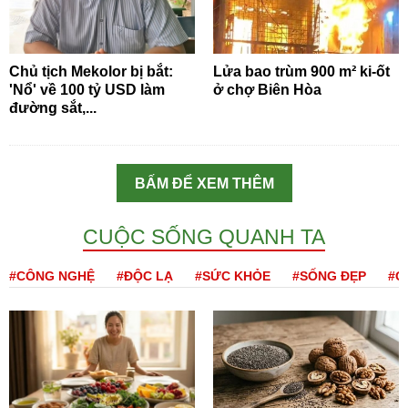
Chủ tịch Mekolor bị bắt:
Lửa bao trùm 900 m² ki-ốt
'Nổ' về 100 tỷ USD làm
ở chợ Biên Hòa
đường sắt,...
BẤM ĐỂ XEM THÊM
CUỘC SỐNG QUANH TA
#CÔNG NGHỆ
#ĐỘC LẠ
#SỨC KHỎE
#SỐNG ĐẸP
#Q