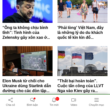
“Ông ta không chịu bình
'Phải lòng' Việt Nam, đây
tĩnh”: Tình hình của
là những lý do du khách
Zelensky gây xôn xao ở...
quốc tế kìn kìn đổ...
Elon Musk từ chối cho
"Thất bại hoàn toàn".
Ukraine dùng Starlink dẫn
Cuộc tấn công của LLVT
đường cho các đòn tập...
Nga vào Kiev gây ra...
5+
Chia sẻ
Bình luận
Tin mới
Video
Chuyên mục