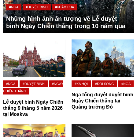
#NGA
#DUYỆT BINH
#KHÁM PHÁ
Những hình ảnh ấn tượng về Lễ duyệt
binh Ngày Chiến thắng trong 10 năm qua
#NGA
#DUYỆT BINH
#NGÀY
#XÃ HỘI
#ĐỜI SỐNG
#NGA
CHIẾN THẮNG
Nga tổng duyệt duyệt binh
Ngày Chiến thắng tại
Lễ duyệt binh Ngày Chiến
Quảng trường Đỏ
thắng 9 tháng 5 năm 2026
tại Moskva