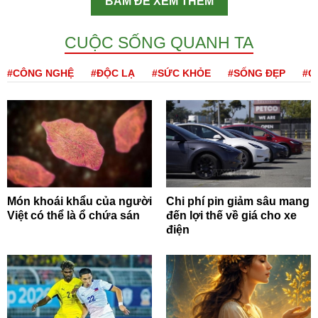
BẤM ĐỂ XEM THÊM
CUỘC SỐNG QUANH TA
#CÔNG NGHỆ
#ĐỘC LẠ
#SỨC KHỎE
#SỐNG ĐẸP
#Q
Món khoái khẩu của người
Chi phí pin giảm sâu mang
Việt có thể là ổ chứa sán
đến lợi thế về giá cho xe
điện