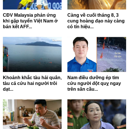
CĐV Malaysia phản ứng
Càng về cuối tháng 8, 3
khi gặp tuyển Việt Nam ở
cung hoàng đạo này càng
bán kết AFF...
có tín hiệu...
Khoảnh khắc tàu hải quân,
Nam điều dưỡng ép tim
tàu cá cứu hai người trôi
cứu người đột quỵ ngay
dạt...
trên sân cầu...