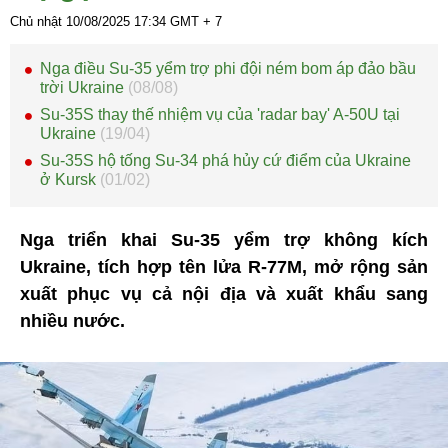
Chủ nhật 10/08/2025
17:34
GMT + 7
Nga điều Su-35 yểm trợ phi đội ném bom áp đảo bầu
trời Ukraine
(08/08)
Su-35S thay thế nhiệm vụ của 'radar bay' A-50U tại
Ukraine
(19/04)
Su-35S hộ tống Su-34 phá hủy cứ điểm của Ukraine
ở Kursk
(01/02)
Nga triển khai Su-35 yểm trợ không kích
Ukraine, tích hợp tên lửa R-77M, mở rộng sản
xuất phục vụ cả nội địa và xuất khẩu sang
nhiều nước.