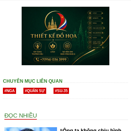
CHUYÊN MỤC LIÊN QUAN
#NGA
#QUÂN SỰ
#SU-35
ĐỌC NHIỀU
“Ông ta không chịu bình