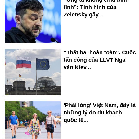
tĩnh”: Tình hình của
Zelensky gây...
"Thất bại hoàn toàn". Cuộc
tấn công của LLVT Nga
vào Kiev...
'Phải lòng' Việt Nam, đây là
những lý do du khách
quốc tế...