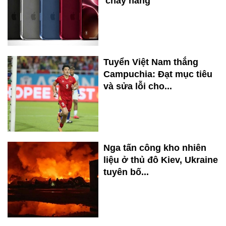
'cháy hàng'
Tuyển Việt Nam thắng
Campuchia: Đạt mục tiêu
và sửa lỗi cho...
Nga tấn công kho nhiên
liệu ở thủ đô Kiev, Ukraine
tuyên bố...