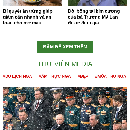
Bí quyết ăn trứng giúp
Đôi bông tai kim cương
giảm cân nhanh và an
của bà Trương Mỹ Lan
toàn cho mỡ máu
được định giá...
BẤM ĐỂ XEM THÊM
THƯ VIỆN MEDIA
#DU LỊCH NGA
#ẨM THỰC NGA
#ĐẸP
#MÙA THU NGA