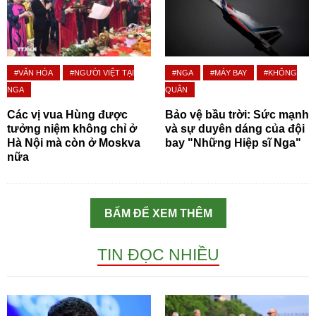
#VĂN HÓA
#NGƯỜI VIỆT TẠI
#NGA
#MÁY BAY
#KHÔNG
NGA
QUÂN
Các vị vua Hùng được
Bảo vệ bầu trời: Sức mạnh
tưởng niệm không chỉ ở
và sự duyên dáng của đội
Hà Nội mà còn ở Moskva
bay "Những Hiệp sĩ Nga"
nữa
BẤM ĐỂ XEM THÊM
TIN ĐỌC NHIỀU