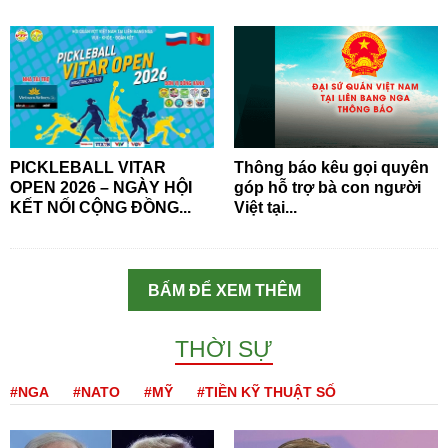
PICKLEBALL VITAR
Thông báo kêu gọi quyên
OPEN 2026 – NGÀY HỘI
góp hỗ trợ bà con người
KẾT NỐI CỘNG ĐỒNG...
Việt tại...
BẤM ĐỂ XEM THÊM
THỜI SỰ
#NGA
#NATO
#MỸ
#TIỀN KỸ THUẬT SỐ