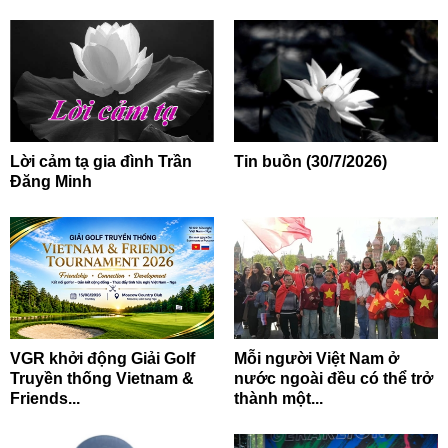
Lời cảm tạ gia đình Trần
Tin buồn (30/7/2026)
Đăng Minh
VGR khởi động Giải Golf
Mỗi người Việt Nam ở
Truyền thống Vietnam &
nước ngoài đều có thể trở
Friends...
thành một...