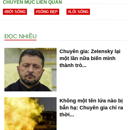
CHUYÊN MỤC LIÊN QUAN
#ĐỜI SỐNG
#SỐNG ĐẸP
#LỐI SỐNG
ĐỌC NHIỀU
Chuyên gia: Zelensky lại
một lần nữa biến mình
thành trò...
Không một tên lửa nào bị
bắn hạ: Chuyên gia chỉ ra
thời...