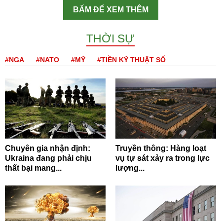
BẤM ĐỂ XEM THÊM
THỜI SỰ
#NGA
#NATO
#MỸ
#TIỀN KỸ THUẬT SỐ
Chuyên gia nhận định:
Truyền thông: Hàng loạt
Ukraina đang phải chịu
vụ tự sát xảy ra trong lực
thất bại mang...
lượng...