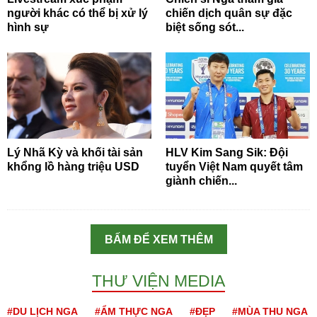
người khác có thể bị xử lý
chiến dịch quân sự đặc
hình sự
biệt sống sót...
Lý Nhã Kỳ và khối tài sản
HLV Kim Sang Sik: Đội
khổng lồ hàng triệu USD
tuyển Việt Nam quyết tâm
giành chiến...
BẤM ĐỂ XEM THÊM
THƯ VIỆN MEDIA
#DU LỊCH NGA
#ẨM THỰC NGA
#ĐẸP
#MÙA THU NGA