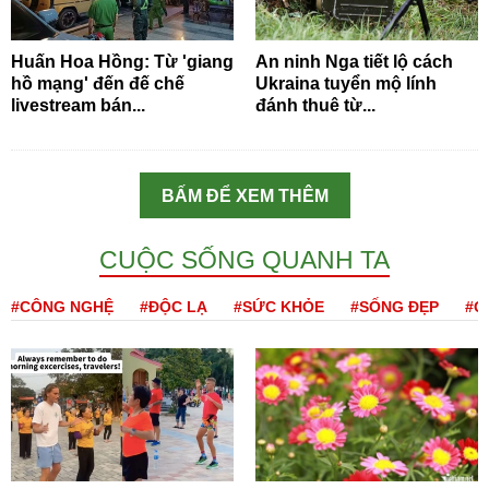
Huấn Hoa Hồng: Từ 'giang
An ninh Nga tiết lộ cách
hồ mạng' đến đế chế
Ukraina tuyển mộ lính
livestream bán...
đánh thuê từ...
BẤM ĐỂ XEM THÊM
CUỘC SỐNG QUANH TA
#CÔNG NGHỆ
#ĐỘC LẠ
#SỨC KHỎE
#SỐNG ĐẸP
#Q