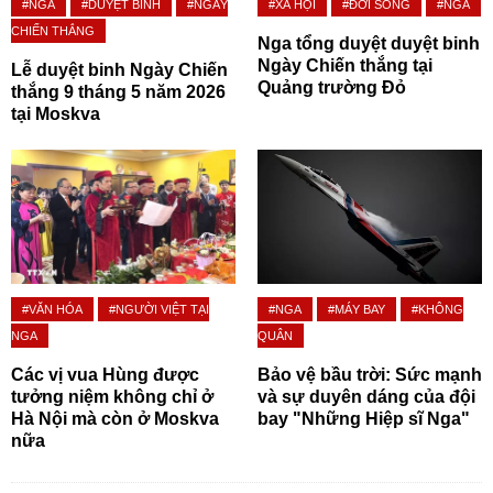
#NGA
#DUYỆT BINH
#NGÀY
#XÃ HỘI
#ĐỜI SỐNG
#NGA
CHIẾN THẮNG
Nga tổng duyệt duyệt binh
Ngày Chiến thắng tại
Lễ duyệt binh Ngày Chiến
Quảng trường Đỏ
thắng 9 tháng 5 năm 2026
tại Moskva
#VĂN HÓA
#NGƯỜI VIỆT TẠI
#NGA
#MÁY BAY
#KHÔNG
NGA
QUÂN
Các vị vua Hùng được
Bảo vệ bầu trời: Sức mạnh
tưởng niệm không chỉ ở
và sự duyên dáng của đội
Hà Nội mà còn ở Moskva
bay "Những Hiệp sĩ Nga"
nữa