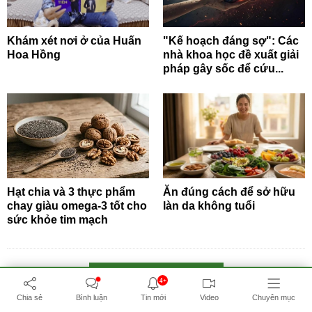
Khám xét nơi ở của Huấn
"Kế hoạch đáng sợ": Các
Hoa Hồng
nhà khoa học đề xuất giải
pháp gây sốc để cứu...
Hạt chia và 3 thực phẩm
Ăn đúng cách để sở hữu
chay giàu omega-3 tốt cho
làn da không tuổi
sức khỏe tim mạch
BẤM ĐỂ XEM THÊM
4+
Chia sẻ
Bình luận
Tin mới
Video
Chuyên mục