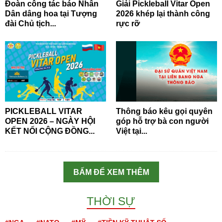
Đoàn công tác báo Nhân
Giải Pickleball Vitar Open
Dân dâng hoa tại Tượng
2026 khép lại thành công
đài Chủ tịch...
rực rỡ
PICKLEBALL VITAR
Thông báo kêu gọi quyên
OPEN 2026 – NGÀY HỘI
góp hỗ trợ bà con người
KẾT NỐI CỘNG ĐỒNG...
Việt tại...
BẤM ĐỂ XEM THÊM
THỜI SỰ