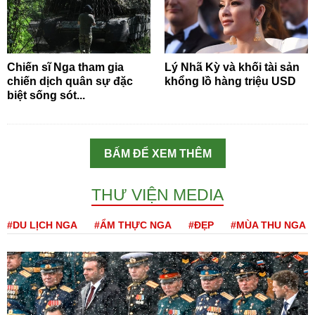
Chiến sĩ Nga tham gia
Lý Nhã Kỳ và khối tài sản
chiến dịch quân sự đặc
khổng lồ hàng triệu USD
biệt sống sót...
BẤM ĐỂ XEM THÊM
THƯ VIỆN MEDIA
#DU LỊCH NGA
#ẨM THỰC NGA
#ĐẸP
#MÙA THU NGA