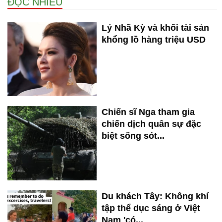
ĐỌC NHIỀU
Lý Nhã Kỳ và khối tài sản
khổng lồ hàng triệu USD
Chiến sĩ Nga tham gia
chiến dịch quân sự đặc
biệt sống sót...
Du khách Tây: Không khí
tập thể dục sáng ở Việt
Nam 'có...