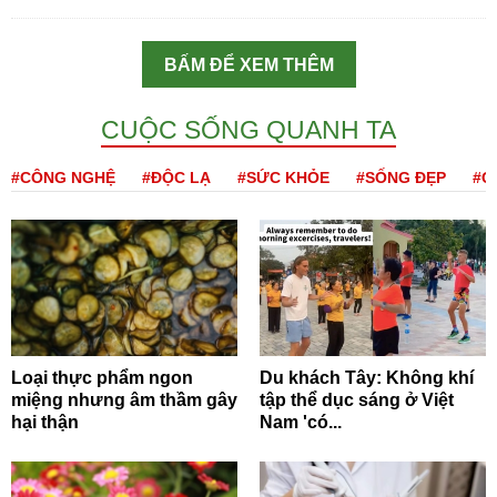
BẤM ĐỂ XEM THÊM
CUỘC SỐNG QUANH TA
#CÔNG NGHỆ
#ĐỘC LẠ
#SỨC KHỎE
#SỐNG ĐẸP
#Q
Loại thực phẩm ngon
Du khách Tây: Không khí
miệng nhưng âm thầm gây
tập thể dục sáng ở Việt
hại thận
Nam 'có...