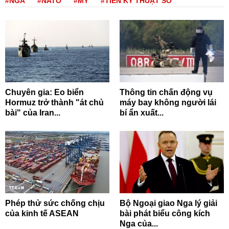
#NGA
#NATO
#MỸ
#TIỀN KỸ THUẬT SỐ
Chuyên gia: Eo biển
Thông tin chấn động vụ
Hormuz trở thành "át chủ
máy bay không người lái
bài" của Iran...
bí ẩn xuất...
Phép thử sức chống chịu
Bộ Ngoại giao Nga lý giải
của kinh tế ASEAN
bài phát biểu công kích
Nga của...