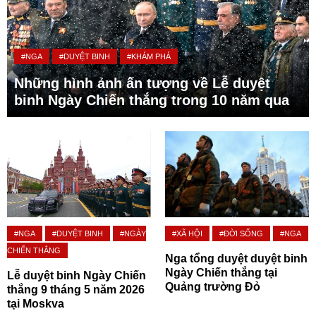
#NGA
#DUYỆT BINH
#KHÁM PHÁ
Những hình ảnh ấn tượng về Lễ duyệt
binh Ngày Chiến thắng trong 10 năm qua
#NGA
#DUYỆT BINH
#NGÀY
#XÃ HỘI
#ĐỜI SỐNG
#NGA
CHIẾN THẮNG
Nga tổng duyệt duyệt binh
Ngày Chiến thắng tại
Lễ duyệt binh Ngày Chiến
Quảng trường Đỏ
thắng 9 tháng 5 năm 2026
tại Moskva