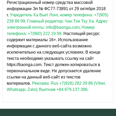
Регистрационный номер средства массовой
информации Эл № ФС77-73891 от 29 октября 2018
г.
Учредитель Ха Вьет Лонг, номер телефона: +7(905)
238 89 99.
Главный редактор: Чан Тхи Тху Ха: Адрес
электронной почты: info@baonga.com; Номер
телефона: +7(960) 222 19 99.
Настоящий ресурс
содержит материалы 16+. Использование
информации с данного веб-сайта возможно
исключительно на следующих условиях: В конце
текста необходимо указывать ссылку на сайт
https://baonga.com. Текст должен копироваться в
первоначальном виде. Не допускается удаление
ссылки на данный веб-сайт из текстов
материалов.
Реклама: Rus +7(926) 282 29 86 (Viber,
Whatsapp, Zalo); Вьетнам +84.979.137.386.