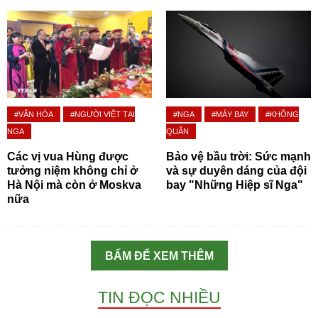
#VĂN HÓA
#NGƯỜI VIỆT TẠI
#NGA
#MÁY BAY
#KHÔNG
NGA
QUÂN
Các vị vua Hùng được
Bảo vệ bầu trời: Sức mạnh
tưởng niệm không chỉ ở
và sự duyên dáng của đội
Hà Nội mà còn ở Moskva
bay "Những Hiệp sĩ Nga"
nữa
BẤM ĐỂ XEM THÊM
TIN ĐỌC NHIỀU