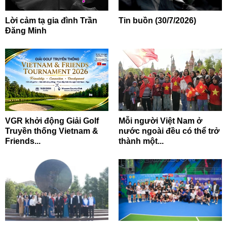
Lời cảm tạ gia đình Trần
Tin buồn (30/7/2026)
Đăng Minh
VGR khởi động Giải Golf
Mỗi người Việt Nam ở
Truyền thống Vietnam &
nước ngoài đều có thể trở
Friends...
thành một...