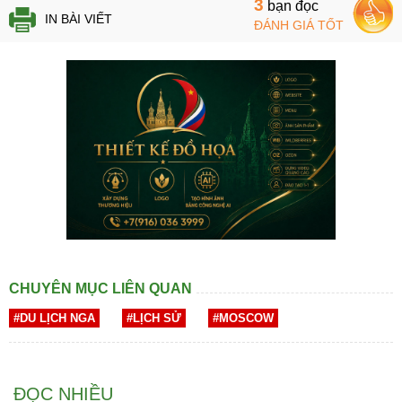
3
bạn đọc
IN BÀI VIẾT
ĐÁNH GIÁ TỐT
CHUYÊN MỤC LIÊN QUAN
#DU LỊCH NGA
#LỊCH SỬ
#MOSCOW
ĐỌC NHIỀU