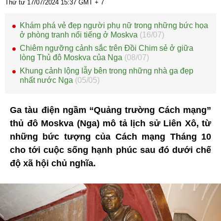
Thứ tư 17/07/2024
15:37
GMT + 7
Khám phá vẻ đẹp người phụ nữ trong những bức họa
ở phòng tranh nổi tiếng ở Moskva
(16/07)
Chiêm ngưỡng cảnh sắc trên Đồi Chim sẻ ở giữa
lòng Thủ đô Moskva của Nga
(08/07)
Khung cảnh lộng lẫy bên trong những nhà ga đẹp
nhất nước Nga
(05/05)
Ga tàu điện ngầm “Quảng trường Cách mạng”
thủ đô Moskva (Nga) mô tả lịch sử Liên Xô, từ
những bức tượng của Cách mạng Tháng 10
cho tới cuộc sống hạnh phúc sau đó dưới chế
độ xã hội chủ nghĩa.