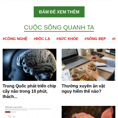
BẤM ĐỂ XEM THÊM
CUỘC SỐNG QUANH TA
#CÔNG NGHỆ
#ĐỘC LẠ
#SỨC KHỎE
#SỐNG ĐẸP
#Q
Trung Quốc phát triển chip
Thường xuyên ăn vặt
cấy não trong 10 phút,
nguy hiểm thế nào?
thách...