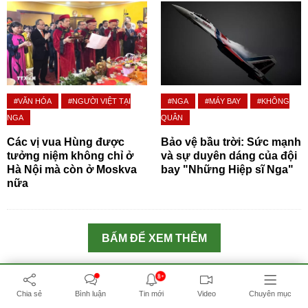
#VĂN HÓA
#NGƯỜI VIỆT TẠI
#NGA
#MÁY BAY
#KHÔNG
NGA
QUÂN
Các vị vua Hùng được
Bảo vệ bầu trời: Sức mạnh
tưởng niệm không chỉ ở
và sự duyên dáng của đội
Hà Nội mà còn ở Moskva
bay "Những Hiệp sĩ Nga"
nữa
BẤM ĐỂ XEM THÊM
TIN ĐỌC NHIỀU
8+
Chia sẻ
Bình luận
Tin mới
Video
Chuyên mục