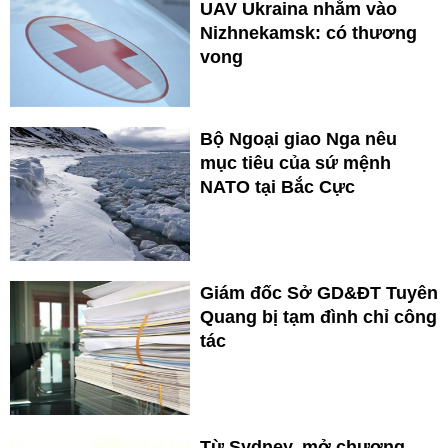
UAV Ukraina nhằm vào
Nizhnekamsk: có thương
vong
Bộ Ngoại giao Nga nêu
mục tiêu của sứ mệnh
NATO tại Bắc Cực
Giám đốc Sở GD&ĐT Tuyên
Quang bị tạm đình chỉ công
tác
Từ Sydney, mở chương