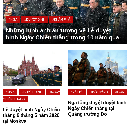
#NGA
#DUYỆT BINH
#KHÁM PHÁ
Những hình ảnh ấn tượng về Lễ duyệt
binh Ngày Chiến thắng trong 10 năm qua
#NGA
#DUYỆT BINH
#NGÀY
#XÃ HỘI
#ĐỜI SỐNG
#NGA
CHIẾN THẮNG
Nga tổng duyệt duyệt binh
Ngày Chiến thắng tại
Lễ duyệt binh Ngày Chiến
Quảng trường Đỏ
thắng 9 tháng 5 năm 2026
tại Moskva