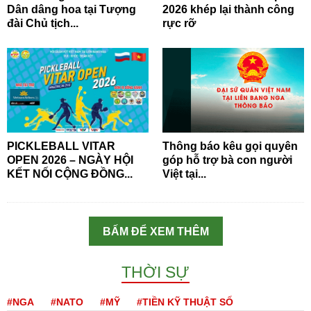
Dân dâng hoa tại Tượng
2026 khép lại thành công
đài Chủ tịch...
rực rỡ
PICKLEBALL VITAR
Thông báo kêu gọi quyên
OPEN 2026 – NGÀY HỘI
góp hỗ trợ bà con người
KẾT NỐI CỘNG ĐỒNG...
Việt tại...
BẤM ĐỂ XEM THÊM
THỜI SỰ
#NGA
#NATO
#MỸ
#TIỀN KỸ THUẬT SỐ