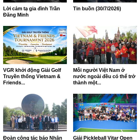
Lời cảm tạ gia đình Trần
Tin buồn (30/7/2026)
Đăng Minh
VGR khởi động Giải Golf
Mỗi người Việt Nam ở
Truyền thống Vietnam &
nước ngoài đều có thể trở
Friends...
thành một...
Đoàn công tác báo Nhân
Giải Pickleball Vitar Open