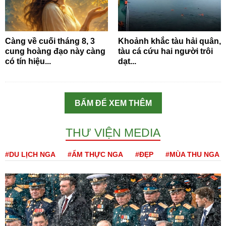
Càng về cuối tháng 8, 3
Khoảnh khắc tàu hải quân,
cung hoàng đạo này càng
tàu cá cứu hai người trôi
có tín hiệu...
dạt...
BẤM ĐỂ XEM THÊM
THƯ VIỆN MEDIA
#DU LỊCH NGA
#ẨM THỰC NGA
#ĐẸP
#MÙA THU NGA