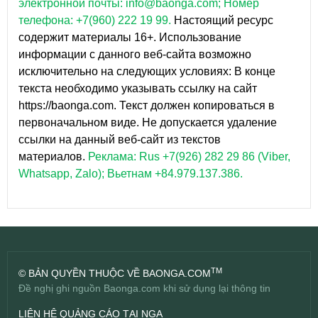
электронной почты: info@baonga.com; Номер
телефона: +7(960) 222 19 99.
Настоящий ресурс
содержит материалы 16+. Использование
информации с данного веб-сайта возможно
исключительно на следующих условиях: В конце
текста необходимо указывать ссылку на сайт
https://baonga.com. Текст должен копироваться в
первоначальном виде. Не допускается удаление
ссылки на данный веб-сайт из текстов
материалов.
Реклама: Rus +7(926) 282 29 86 (Viber,
Whatsapp, Zalo); Вьетнам +84.979.137.386.
TM
© BẢN QUYỀN THUỘC VỀ BAONGA.COM
Đề nghị ghi nguồn Baonga.com khi sử dụng lại thông tin
LIÊN HỆ QUẢNG CÁO TẠI NGA