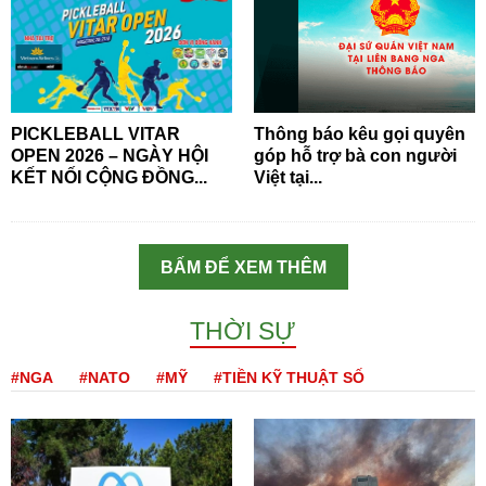
PICKLEBALL VITAR
Thông báo kêu gọi quyên
OPEN 2026 – NGÀY HỘI
góp hỗ trợ bà con người
KẾT NỐI CỘNG ĐỒNG...
Việt tại...
BẤM ĐỂ XEM THÊM
THỜI SỰ
#NGA
#NATO
#MỸ
#TIỀN KỸ THUẬT SỐ