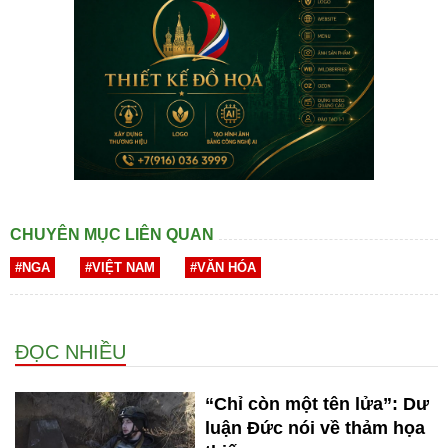
CHUYÊN MỤC LIÊN QUAN
#NGA
#VIỆT NAM
#VĂN HÓA
ĐỌC NHIỀU
“Chỉ còn một tên lửa”: Dư
luận Đức nói về thảm họa