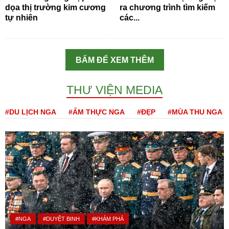
dọa thị trường kim cương
ra chương trình tìm kiếm
tự nhiên
các...
BẤM ĐỂ XEM THÊM
THƯ VIỆN MEDIA
#DU LỊCH NGA
#ẨM THỰC NGA
#ĐẸP
#MÙA THU NGA
#NGA
#DUYỆT BINH
#KHÁM PHÁ