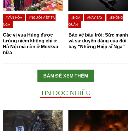
#VĂN HÓA
#NGƯỜI VIỆT TẠI
#NGA
#MÁY BAY
#KHÔNG
NGA
QUÂN
Các vị vua Hùng được
Bảo vệ bầu trời: Sức mạnh
tưởng niệm không chỉ ở
và sự duyên dáng của đội
Hà Nội mà còn ở Moskva
bay "Những Hiệp sĩ Nga"
nữa
BẤM ĐỂ XEM THÊM
TIN ĐỌC NHIỀU