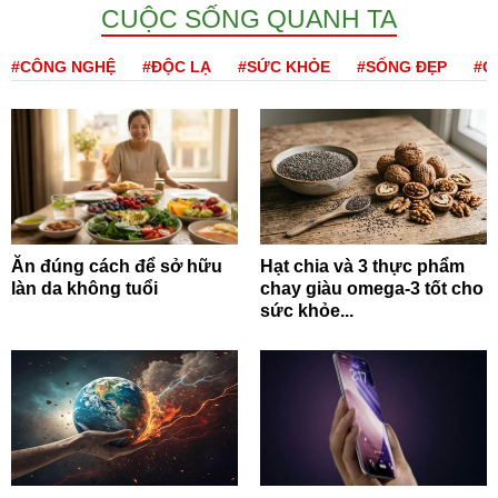
CUỘC SỐNG QUANH TA
#CÔNG NGHỆ
#ĐỘC LẠ
#SỨC KHỎE
#SỐNG ĐẸP
#Q
Ăn đúng cách để sở hữu
Hạt chia và 3 thực phẩm
làn da không tuổi
chay giàu omega-3 tốt cho
sức khỏe...