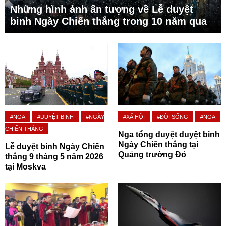
Những hình ảnh ấn tượng về Lễ duyệt
binh Ngày Chiến thắng trong 10 năm qua
#NGA
#DUYỆT BINH
#NGÀY
#XÃ HỘI
#ĐỜI SỐNG
#NGA
CHIẾN THẮNG
Nga tổng duyệt duyệt binh
Ngày Chiến thắng tại
Lễ duyệt binh Ngày Chiến
Quảng trường Đỏ
thắng 9 tháng 5 năm 2026
tại Moskva