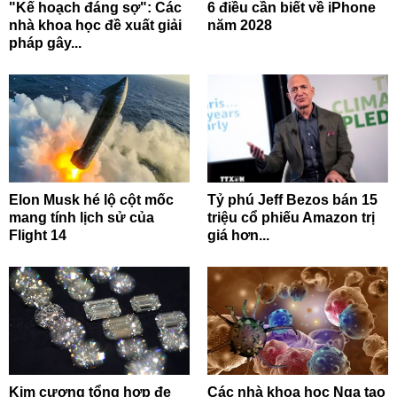
"Kế hoạch đáng sợ": Các
6 điều cần biết về iPhone
nhà khoa học đề xuất giải
năm 2028
pháp gây...
Elon Musk hé lộ cột mốc
Tỷ phú Jeff Bezos bán 15
mang tính lịch sử của
triệu cổ phiếu Amazon trị
Flight 14
giá hơn...
Kim cương tổng hợp đe
Các nhà khoa học Nga tạo