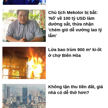
Chủ tịch Mekolor bị bắt:
'Nổ' về 100 tỷ USD làm
đường sắt, thừa nhận
'chém gió dễ vướng lao lý
lắm'
Lửa bao trùm 900 m² ki-ốt
ở chợ Biên Hòa
Không tận thu tiền đất, giá
nhà có dễ thở hơn?