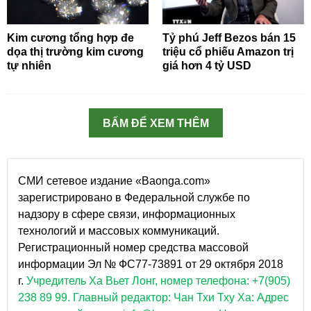
Kim cương tổng hợp đe
Tỷ phú Jeff Bezos bán 15
dọa thị trường kim cương
triệu cổ phiếu Amazon trị
tự nhiên
giá hơn 4 tỷ USD
BẤM ĐỂ XEM THÊM
СМИ сетевое издание «Baonga.com»
зарегистрировано в Федеральной службе по
надзору в сфере связи, информационных
технологий и массовых коммуникаций.
Регистрационный номер средства массовой
информации Эл № ФС77-73891 от 29 октября 2018
г.
Учредитель Ха Вьет Лонг, номер телефона: +7(905)
238 89 99.
Главный редактор: Чан Тхи Тху Ха: Адрес