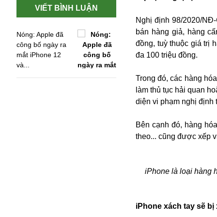
VIẾT BÌNH LUẬN
Nghị định 98/2020/NĐ-
bán hàng giả, hàng cấ
Nóng: Apple đã
đồng, tuỳ thuộc giá trị
công bố ngày ra
mắt iPhone 12
đa 100 triệu đồng.
và...
Trong đó, các hàng hóa
làm thủ tục hải quan ho
diện vi phạm nghị định t
Bên cạnh đó, hàng hóa
theo... cũng được xếp v
An ninh
Anh
iPhone là loại hàng 
Australia
Amazon
Army Games
iPhone xách tay sẽ bị
Apple