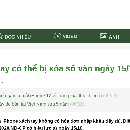
VIDEO
ĐỌC NHIỀU
ẢNH
in và ứng dụng
Tiêu điểm Covid-19
d-19 tại Nga
Thời sự
ay có thể bị xóa sổ vào ngày 15/
n nước Nga
NABU EDUCATION
 nước Nga
Tử vi hàng ngày
 7
 Nga - Việt Nam
Phân tích chính trị
ố ngày ra mắt iPhone 12 và hàng loạt thiết bị mới
(09/09)
áy để bán tại Việt Nam sau 5 năm
(06/11)
ớn iPhone xách tay không có hóa đơn nhập khẩu đầy đủ. Đi
2020/NĐ-CP có hiệu lực từ ngày 15/10.