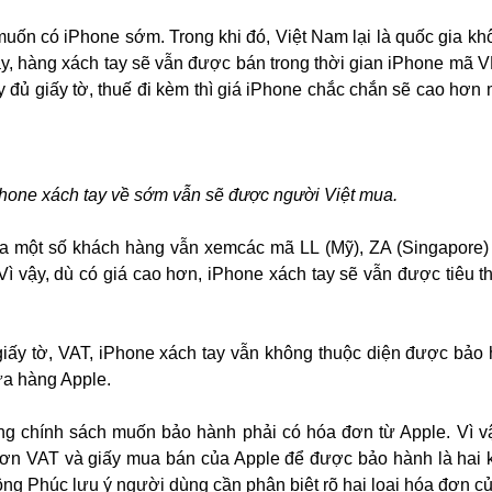
 muốn có iPhone sớm. Trong khi đó, Việt Nam lại là quốc gia k
vậy, hàng xách tay sẽ vẫn được bán trong thời gian iPhone mã 
y đủ giấy tờ, thuế đi kèm thì giá iPhone chắc chắn sẽ cao hơn 
hone xách tay về sớm vẫn sẽ được người Việt mua.
ủa một số khách hàng vẫn xemcác mã LL (Mỹ), ZA (Singapore)
Vì vậy, dù có giá cao hơn, iPhone xách tay sẽ vẫn được tiêu th
giấy tờ, VAT, iPhone xách tay vẫn không thuộc diện được bảo
ửa hàng Apple.
ng chính sách muốn bảo hành phải có hóa đơn từ Apple. Vì v
đơn VAT và giấy mua bán của Apple để được bảo hành là hai 
ông Phúc lưu ý người dùng cần phân biệt rõ hai loại hóa đơn c