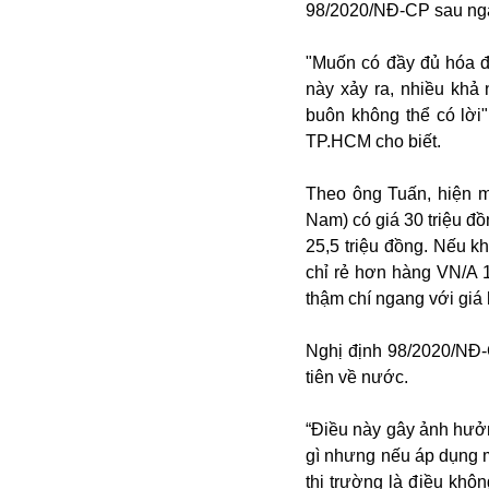
98/2020/NĐ-CP sau ngà
"Muốn có đầy đủ hóa đ
này xảy ra, nhiều khả
buôn không thể có lời
TP.HCM cho biết.
Theo ông Tuấn, hiện m
Nam) có giá 30 triệu đ
Bói toán
25,5 triệu đồng. Nếu k
Bóng đá
chỉ rẻ hơn hàng VN/A 1
Bill Gates
thậm chí ngang với giá
BĐS
Bí ẩn
Nghị định 98/2020/NĐ-
Bitcoin
tiên về nước.
Bamboo Airways
Báo Nga có gì?
“Điều này gây ảnh hưởn
Biển Đông
gì nhưng nếu áp dụng m
Barrack Obama
thị trường là điều khô
Bắc Kinh