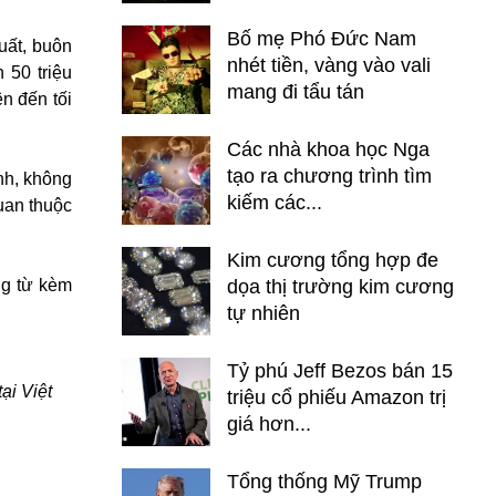
Bố mẹ Phó Đức Nam
uất, buôn
nhét tiền, vàng vào vali
 50 triệu
mang đi tẩu tán
ên đến tối
Các nhà khoa học Nga
tạo ra chương trình tìm
nh, không
kiếm các...
quan thuộc
Kim cương tổng hợp đe
ng từ kèm
dọa thị trường kim cương
tự nhiên
Tỷ phú Jeff Bezos bán 15
ại Việt
triệu cổ phiếu Amazon trị
giá hơn...
Tổng thống Mỹ Trump