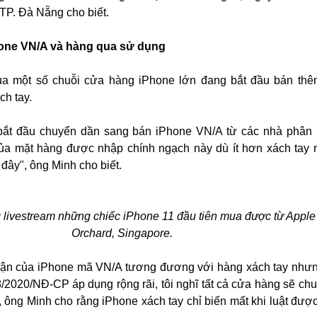
 TP. Đà Nẵng cho biết.
one VN/A và hàng qua sử dụng
của một số chuỗi cửa hàng iPhone lớn đang bắt đầu bán th
h tay.
bắt đầu chuyển dần sang bán iPhone VN/A từ các nhà phân
ủa mặt hàng được nhập chính ngạch này dù ít hơn xách tay
đây", ông Minh cho biết.
livestream những chiếc iPhone 11 đầu tiên mua được từ Apple
Orchard, Singapore.
uận của iPhone mã VN/A tương đương với hàng xách tay nhưng 
/2020/NĐ-CP áp dụng rộng rãi, tôi nghĩ tất cả cửa hàng sẽ ch
, ông Minh cho rằng iPhone xách tay chỉ biến mất khi luật đượ