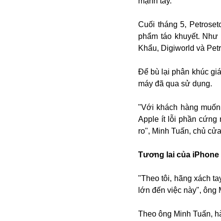
mạnh tay.
Bulagria
Cuối tháng 5, Petrose
phẩm táo khuyết. Như 
Crimea
Khẩu, Digiworld và Pet
Chính trị
Công nghệ
Để bù lại phân khúc gi
Chuyện hay
máy đã qua sử dụng.
Chuyện lạ
Cuộc sống quanh ta
"Với khách hàng muốn 
Casino
Apple ít lỗi phần cứn
Chiến tranh thương mại
ro", Minh Tuấn, chủ cử
Chi hội phụ nữ TTTM Mátxcơva
Chính trị Nga
Tương lai của iPhone 
Chợ Vòm
Cảnh sát
"Theo tôi, hãng xách t
Cấm bay
lớn đến việc này", ông
Cao tốc
Canada
Theo ông Minh Tuấn, hàn