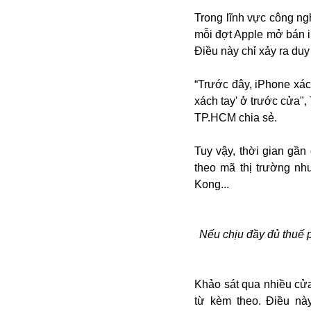
Alibaba
Trong lĩnh vực công ng
Angela Merkel
mỗi đợt Apple mở bán i
Aeroflot
Điều này chỉ xảy ra du
ASEAN
Argentina
“Trước đây, iPhone xác
Ai
xách tay' ở trước cửa"
Azovstal
TP.HCM chia sẻ.
Tuy vậy, thời gian gần
theo mã thị trường nh
Kong...
Nếu chịu đầy đủ thuế 
Khảo sát qua nhiều cửa
từ kèm theo. Điều nà