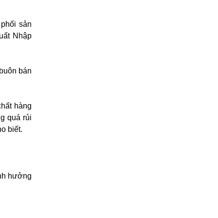
 phối sản
Xuất Nhập
 buôn bán
chất hàng
g quá rủi
o biết.
ảnh hưởng