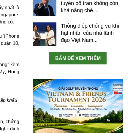
tuyên bố Iran không còn
y nhất là
khả năng chế...
ingapore.
ông có.
Thông điệp chống vũ khí
hạt nhân của nhà lãnh
u 'iPhone
đạo Việt Nam...
 quận 10,
BẤM ĐỂ XEM THÊM
hãng” kèm
 Mỹ, Hong
hập khẩu
ơn, chứng
ghị định