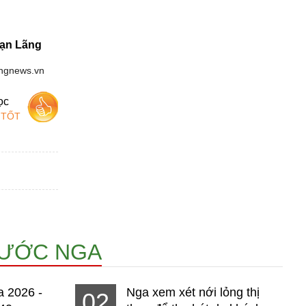
ạn Lãng
ingnews.vn
ọc
 TỐT
NƯỚC NGA
a 2026 -
Nga xem xét nới lỏng thị
02