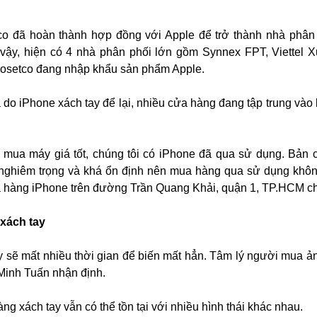
tco đã hoàn thành hợp đồng với Apple để trở thành nhà phân
vậy, hiện có 4 nhà phân phối lớn gồm Synnex FPT, Viettel 
rosetco đang nhập khẩu sản phẩm Apple.
á do iPhone xách tay để lại, nhiều cửa hàng đang tập trung vào
mua máy giá tốt, chúng tôi có iPhone đã qua sử dụng. Bản 
g nghiêm trọng và khá ổn định nên mua hàng qua sử dụng khôn
a hàng iPhone trên đường Trần Quang Khải, quận 1, TP.HCM ch
xách tay
ay sẽ mất nhiều thời gian để biến mất hẳn. Tâm lý người mua 
 Minh Tuấn nhận định.
g xách tay vẫn có thể tồn tại với nhiều hình thái khác nhau.