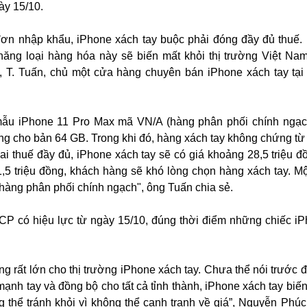
y 15/10.
ơn nhập khẩu, iPhone xách tay buộc phải đóng đầy đủ thuế.
 năng loại hàng hóa này sẽ biến mất khỏi thị trường Việt Na
", T. Tuấn, chủ một cửa hàng chuyên bán iPhone xách tay tại
ẫu iPhone 11 Pro Max mã VN/A (hàng phân phối chính ngạch
ồng cho bản 64 GB. Trong khi đó, hàng xách tay không chứng từ 
hai thuế đầy đủ, iPhone xách tay sẽ có giá khoảng 28,5 triệu đ
,5 triệu đồng, khách hàng sẽ khó lòng chọn hàng xách tay. M
 hàng phân phối chính ngạch", ông Tuấn chia sẻ.
CP có hiệu lực từ ngày 15/10, đúng thời điểm những chiếc i
g rất lớn cho thị trường iPhone xách tay. Chưa thể nói trước 
ạnh tay và đồng bộ cho tất cả tỉnh thành, iPhone xách tay biến
ng thể tránh khỏi vì không thể cạnh tranh về giá”, Nguyễn Phúc