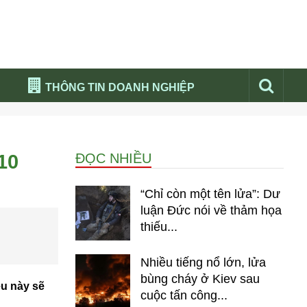
THÔNG TIN DOANH NGHIỆP
Đừng bỏ lỡ
Nổi bật báo nga
10
ĐỌC NHIỀU
Thư viện media
Phân tích thị trường Nga 2026
“Chỉ còn một tên lửa”: Dư
luận Đức nói về thảm họa
thiếu...
Nhiều tiếng nổ lớn, lửa
bùng cháy ở Kiev sau
ều này sẽ
cuộc tấn công...