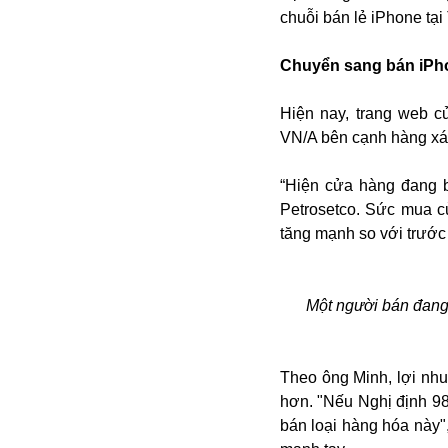
chuỗi bán lẻ iPhone tại
Buôn bán ở Nga
Bộ Quốc phòng
Chuyển sang bán iPh
Bác Hồ
Bộ Y tế
Hiện nay, trang web 
Bão tuyết
VN/A bên cạnh hàng xác
Bệnh viện
Bản quyền
“Hiện cửa hàng đang 
Bảo tàng
Petrosetco. Sức mua c
Blockchain
tăng mạnh so với trước 
Bộ Ngoại giao
Bình Dương
Biển Đen
Một người bán đang 
Boeing
Bình Định
Bulgaria
Theo ông Minh, lợi nh
Biến chủng
hơn. "Nếu Nghị định 98
Baikal
bán loại hàng hóa này"
Bakhmut