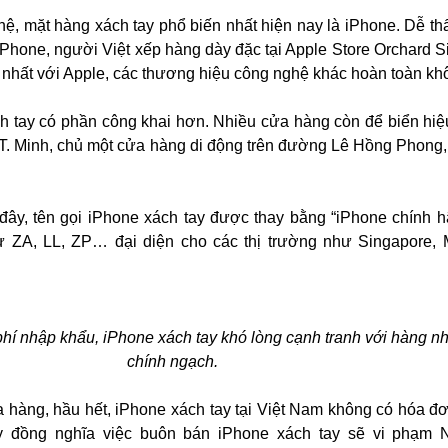
hệ, mặt hàng xách tay phổ biến nhất hiện nay là iPhone. Dễ thấ
Phone, người Việt xếp hàng dày đặc tại Apple Store Orchard S
y nhất với Apple, các thương hiệu công nghệ khác hoàn toàn kh
h tay có phần công khai hơn. Nhiều cửa hàng còn để biển hiệ
, T. Minh, chủ một cửa hàng di động trên đường Lê Hồng Phong,
 đây, tên gọi iPhone xách tay được thay bằng “iPhone chính 
ư ZA, LL, ZP… đại diện cho các thị trường như Singapore,
phí nhập khẩu, iPhone xách tay khó lòng cạnh tranh với hàng n
chính ngạch.
 hàng, hầu hết, iPhone xách tay tại Việt Nam không có hóa đ
y đồng nghĩa việc buôn bán iPhone xách tay sẽ vi phạm N