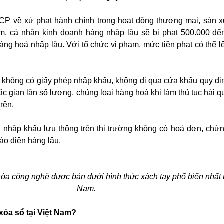
CP về xử phạt hành chính trong hoạt động thương mại, sản x
m, cá nhân kinh doanh hàng nhập lậu sẽ bị phạt 500.000 đến
 hàng hoá nhập lậu. Với tổ chức vi phạm, mức tiền phạt có thể l
 không có giấy phép nhập khẩu, không đi qua cửa khẩu quy đị
ặc gian lận số lượng, chủng loại hàng hoá khi làm thủ tục hải 
rên.
 nhập khẩu lưu thông trên thị trường không có hoá đơn, chứ
ào diện hàng lậu.
hóa công nghệ được bán dưới hình thức xách tay phổ biến nhất t
Nam.
 xóa sổ tại Việt Nam?