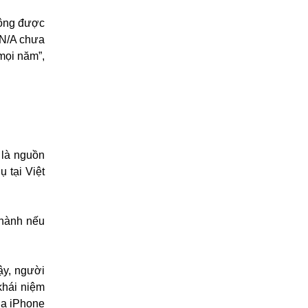
hông được
VN/A chưa
mọi năm”,
 là nguồn
ụ tại Việt
 hành nếu
ậy, người
khái niệm
ủa iPhone