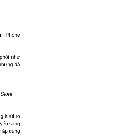
êm iPhone
 phối như
 nhưng đã
 Store
ít rủi ro
uyển sang
c áp dụng