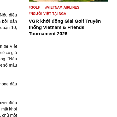
#GOLF
#VIETNAM AIRLINES
#NGƯỜI VIỆT TẠI NGA
 Nếu điều
VGR khởi động Giải Golf Truyền
m bởi dân
thống Vietnam & Friends
 quận 10,
Tournament 2026
 tại Việt
sẽ có giá
ồng. "Nếu
ột số mẫu
Phone đầu
được điều
 mất khỏi
, chủ một