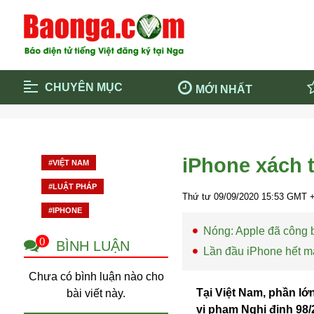
CHUYÊN MỤC
MỚI NHẤT
Trang chủ
Blockcha
Điểm tin chính
Dịch Covi
iPhone xách t
#VIỆT NAM
Cộng đồng
Thông ti
#LUẬT PHÁP
Cuộc sống quanh ta
Khám phá
Thứ tư 09/09/2020
15:53
GMT +
#IPHONE
Quảng cáo
Chính trị
Nóng: Apple đã công b
0
BÌNH LUẬN
Lần đầu iPhone hết m
Chưa có bình luận nào cho
Tại Việt Nam, phần l
bài viết này.
vi phạm Nghị định 98/