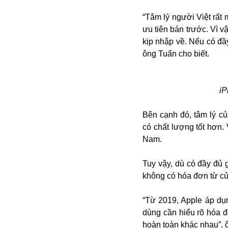
Campuchia
Chính phủ
“Tâm lý người Việt rất
Chính sách
ưu tiên bán trước. Vì 
Covid-19
kịp nhập về. Nếu có đầ
Cổ phiếu
ông Tuấn cho biết.
Cuốn sách
Donald Trump
Công dân
Du lịch Nga
Chống dịch
iP
Du lịch
Cuộc sống
Du học
Cà phê
Bên cạnh đó, tâm lý c
Du học Tâm Phong
Camera
có chất lượng tốt hơn. 
Donbass
Công nghiệp
Nam.
Diễn viên
Covid-19 tại Nga
Elon Musk
Dubai
Chiến tranh lạnh
Emmanuel Macron
Tuy vậy, dù có đầy đủ 
Do thái
CIA
Estonia
không có hóa đơn từ c
Doanh nghiệp
ECOWAS
Dạy con
“Từ 2019, Apple áp dụ
Du khách Nga
dùng cần hiểu rõ hóa 
Du học sinh
hoàn toàn khác nhau”, 