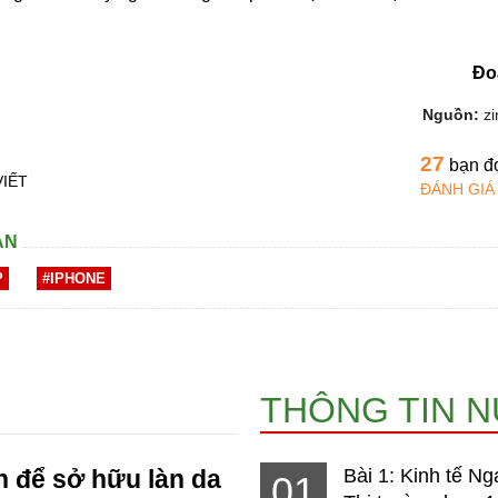
Đo
Nguồn:
z
27
bạn đ
VIẾT
ĐÁNH GIÁ
AN
P
#IPHONE
THÔNG TIN 
 để sở hữu làn da
Bài 1: Kinh tế Ng
01