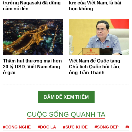
trưởng Nagasaki đã dũng
lực của Việt Nam, là bài
cảm nói lên...
học không...
Thâm hụt thương mại hơn
Việt Nam để Quốc tang
20 tỷ USD, Việt Nam đang
Chủ tịch Quốc hội Lào,
ở giai...
ông Trần Thanh...
BẤM ĐỂ XEM THÊM
CUỘC SỐNG QUANH TA
#CÔNG NGHỆ
#ĐỘC LẠ
#SỨC KHỎE
#SỐNG ĐẸP
#Q