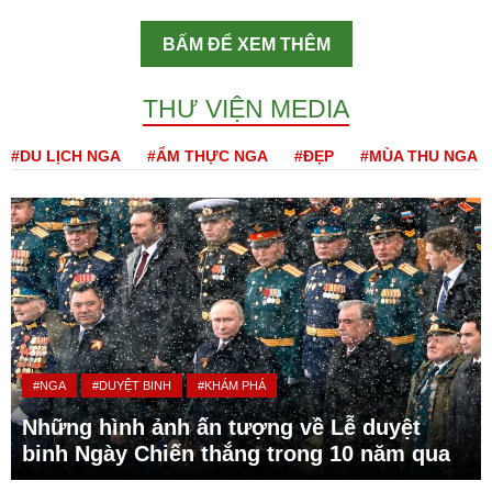
BẤM ĐỂ XEM THÊM
THƯ VIỆN MEDIA
#DU LỊCH NGA
#ẨM THỰC NGA
#ĐẸP
#MÙA THU NGA
#NGA
#DUYỆT BINH
#KHÁM PHÁ
Những hình ảnh ấn tượng về Lễ duyệt
binh Ngày Chiến thắng trong 10 năm qua