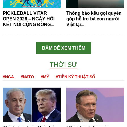
PICKLEBALL VITAR
Thông báo kêu gọi quyên
OPEN 2026 – NGÀY HỘI
góp hỗ trợ bà con người
KẾT NỐI CỘNG ĐỒNG...
Việt tại...
BẤM ĐỂ XEM THÊM
THỜI SỰ
#NGA
#NATO
#MỸ
#TIỀN KỸ THUẬT SỐ