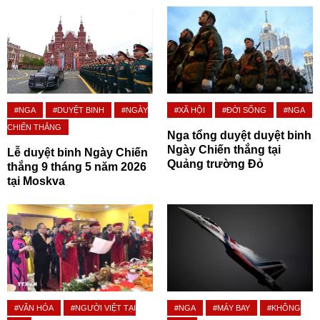
#NGA
#DUYỆT BINH
#NGÀY
#XÃ HỘI
#ĐỜI SỐNG
#NGA
CHIẾN THẮNG
Nga tổng duyệt duyệt binh
Ngày Chiến thắng tại
Lễ duyệt binh Ngày Chiến
Quảng trường Đỏ
thắng 9 tháng 5 năm 2026
tại Moskva
#VĂN HÓA
#NGƯỜI VIỆT TẠI
#NGA
#MÁY BAY
#KHÔNG