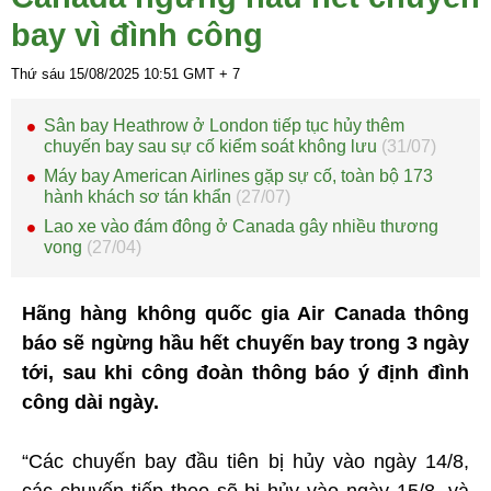
bay vì đình công
Thứ sáu 15/08/2025
10:51
GMT + 7
Sân bay Heathrow ở London tiếp tục hủy thêm
chuyến bay sau sự cố kiểm soát không lưu
(31/07)
Máy bay American Airlines gặp sự cố, toàn bộ 173
hành khách sơ tán khẩn
(27/07)
Lao xe vào đám đông ở Canada gây nhiều thương
vong
(27/04)
Hãng hàng không quốc gia Air Canada thông
báo sẽ ngừng hầu hết chuyến bay trong 3 ngày
tới, sau khi công đoàn thông báo ý định đình
công dài ngày.
“Các chuyến bay đầu tiên bị hủy vào ngày 14/8,
các chuyến tiếp theo sẽ bị hủy vào ngày 15/8, và