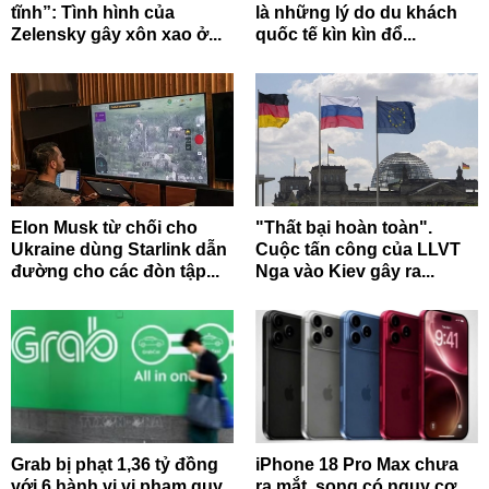
tĩnh”: Tình hình của
là những lý do du khách
Zelensky gây xôn xao ở...
quốc tế kìn kìn đổ...
Elon Musk từ chối cho
"Thất bại hoàn toàn".
Ukraine dùng Starlink dẫn
Cuộc tấn công của LLVT
đường cho các đòn tập...
Nga vào Kiev gây ra...
Grab bị phạt 1,36 tỷ đồng
iPhone 18 Pro Max chưa
với 6 hành vi vi phạm quy
ra mắt, song có nguy cơ