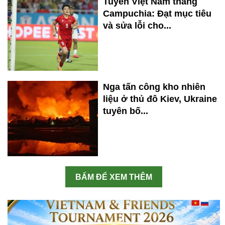
Tuyển Việt Nam thắng
Campuchia: Đạt mục tiêu
và sửa lỗi cho...
Nga tấn công kho nhiên
liệu ở thủ đô Kiev, Ukraine
tuyên bố...
BẤM ĐỂ XEM THÊM