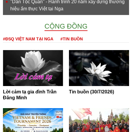
''Dân Tộc Quán'' - Hành trình 20 năm xây dựng thương
hiệu ẩm thực Việt tại Nga
CỘNG ĐỒNG
#ĐSQ VIỆT NAM TẠI NGA
#TIN BUỒN
Lời cảm tạ gia đình Trần
Tin buồn (30/7/2026)
Đăng Minh