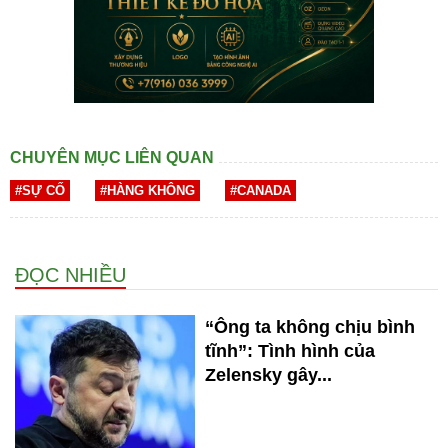
CHUYÊN MỤC LIÊN QUAN
#SỰ CỐ
#HÀNG KHÔNG
#CANADA
ĐỌC NHIỀU
“Ông ta không chịu bình
tĩnh”: Tình hình của
Zelensky gây...