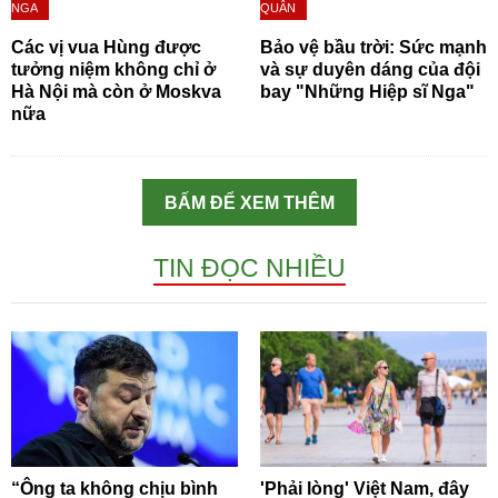
NGA
QUÂN
Các vị vua Hùng được
Bảo vệ bầu trời: Sức mạnh
tưởng niệm không chỉ ở
và sự duyên dáng của đội
Hà Nội mà còn ở Moskva
bay "Những Hiệp sĩ Nga"
nữa
BẤM ĐỂ XEM THÊM
TIN ĐỌC NHIỀU
“Ông ta không chịu bình
'Phải lòng' Việt Nam, đây