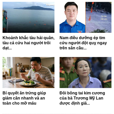
Khoảnh khắc tàu hải quân,
Nam điều dưỡng ép tim
tàu cá cứu hai người trôi
cứu người đột quỵ ngay
dạt...
trên sân cầu...
Bí quyết ăn trứng giúp
Đôi bông tai kim cương
giảm cân nhanh và an
của bà Trương Mỹ Lan
toàn cho mỡ máu
được định giá...