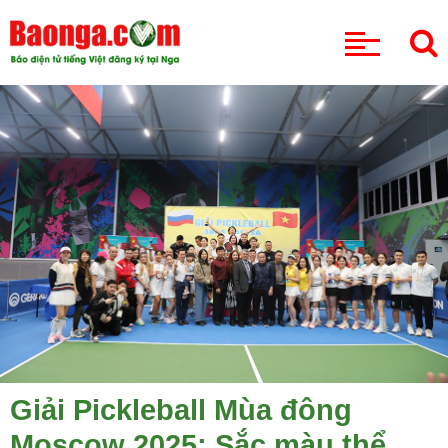
CHUYÊN MỤC
Giải Pickleball Mùa đông
Moscow 2025: Sắc màu thể