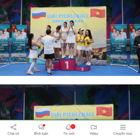
5+
Chia sẻ
Bình luận
Tin mới
Video
Chuyên mục