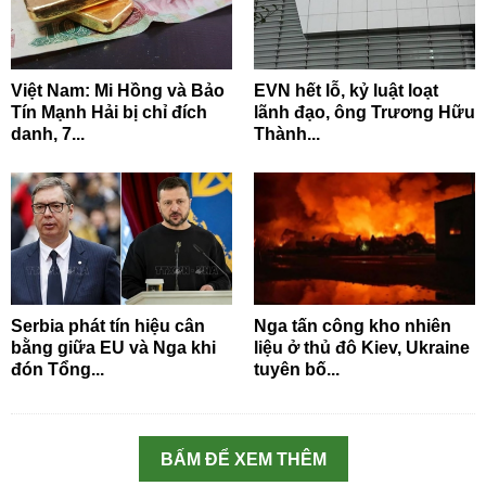
Việt Nam: Mi Hồng và Bảo
EVN hết lỗ, kỷ luật loạt
Tín Mạnh Hải bị chỉ đích
lãnh đạo, ông Trương Hữu
danh, 7...
Thành...
Serbia phát tín hiệu cân
Nga tấn công kho nhiên
bằng giữa EU và Nga khi
liệu ở thủ đô Kiev, Ukraine
đón Tổng...
tuyên bố...
BẤM ĐỂ XEM THÊM