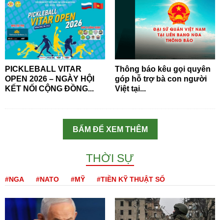
PICKLEBALL VITAR
Thông báo kêu gọi quyên
OPEN 2026 – NGÀY HỘI
góp hỗ trợ bà con người
KẾT NỐI CỘNG ĐỒNG...
Việt tại...
BẤM ĐỂ XEM THÊM
THỜI SỰ
#NGA
#NATO
#MỸ
#TIỀN KỸ THUẬT SỐ