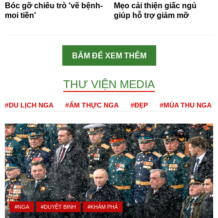
Bóc gỡ chiêu trò 'vẽ bệnh-
Mẹo cải thiện giấc ngủ
moi tiền'
giúp hỗ trợ giảm mỡ
BẤM ĐỂ XEM THÊM
THƯ VIỆN MEDIA
#DU LỊCH NGA
#ẨM THỰC NGA
#ĐẸP
#MÙA THU NGA
#NGA
#DUYỆT BINH
#KHÁM PHÁ