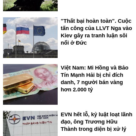
"Thất bại hoàn toàn". Cuộc
tấn công của LLVT Nga vào
Kiev gây ra tranh luận sôi
nổi ở Đức
Việt Nam: Mi Hồng và Bảo
Tín Mạnh Hải bị chỉ đích
danh, 7 người bán vàng
hơn 2.000 tỷ
EVN hết lỗ, kỷ luật loạt lãnh
đạo, ông Trương Hữu
Thành trong diện bị xử lý