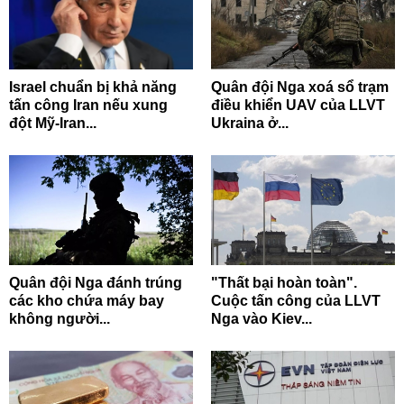
Israel chuẩn bị khả năng
Quân đội Nga xoá sổ trạm
tấn công Iran nếu xung
điều khiển UAV của LLVT
đột Mỹ-Iran...
Ukraina ở...
Quân đội Nga đánh trúng
"Thất bại hoàn toàn".
các kho chứa máy bay
Cuộc tấn công của LLVT
không người...
Nga vào Kiev...