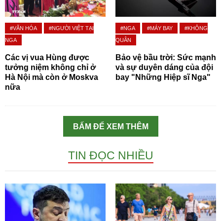
#VĂN HÓA
#NGƯỜI VIỆT TẠI
#NGA
#MÁY BAY
#KHÔNG
NGA
QUÂN
Các vị vua Hùng được
Bảo vệ bầu trời: Sức mạnh
tưởng niệm không chỉ ở
và sự duyên dáng của đội
Hà Nội mà còn ở Moskva
bay "Những Hiệp sĩ Nga"
nữa
BẤM ĐỂ XEM THÊM
TIN ĐỌC NHIỀU