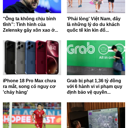
“Ông ta không chịu bình
'Phải lòng' Việt Nam, đây
tĩnh”: Tình hình của
là những lý do du khách
Zelensky gây xôn xao ở...
quốc tế kìn kìn đổ...
iPhone 18 Pro Max chưa
Grab bị phạt 1,36 tỷ đồng
ra mắt, song có nguy cơ
với 6 hành vi vi phạm quy
'cháy hàng'
định bảo vệ quyền...