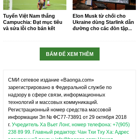
Tuyển Việt Nam thắng
Elon Musk từ chối cho
Campuchia: Đạt mục tiêu
Ukraine dùng Starlink dẫn
và sửa lỗi cho bán kết
đường cho các đòn tập...
BẤM ĐỂ XEM THÊM
СМИ сетевое издание «Baonga.com»
зарегистрировано в Федеральной службе по
надзору в сфере связи, информационных
технологий и массовых коммуникаций.
Регистрационный номер средства массовой
информации Эл № ФС77-73891 от 29 октября 2018
г.
Учредитель Ха Вьет Лонг, номер телефона: +7(905)
238 89 99.
Главный редактор: Чан Тхи Тху Ха: Адрес