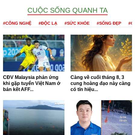
CUỘC SỐNG QUANH TA
#CÔNG NGHỆ
#ĐỘC LẠ
#SỨC KHỎE
#SỐNG ĐẸP
#Q
CĐV Malaysia phản ứng
Càng về cuối tháng 8, 3
khi gặp tuyển Việt Nam ở
cung hoàng đạo này càng
bán kết AFF...
có tín hiệu...