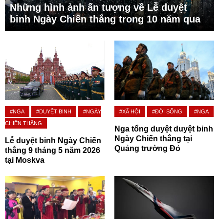
Những hình ảnh ấn tượng về Lễ duyệt
binh Ngày Chiến thắng trong 10 năm qua
#NGA
#DUYỆT BINH
#NGÀY
#XÃ HỘI
#ĐỜI SỐNG
#NGA
CHIẾN THẮNG
Nga tổng duyệt duyệt binh
Ngày Chiến thắng tại
Lễ duyệt binh Ngày Chiến
Quảng trường Đỏ
thắng 9 tháng 5 năm 2026
tại Moskva