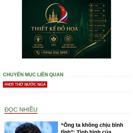
CHUYÊN MỤC LIÊN QUAN
#HƠI THỞ NƯỚC NGA
ĐỌC NHIỀU
“Ông ta không chịu bình
tĩnh”: Tình hình của