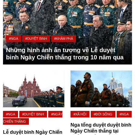
#NGA
#DUYỆT BINH
#KHÁM PHÁ
Những hình ảnh ấn tượng về Lễ duyệt
binh Ngày Chiến thắng trong 10 năm qua
#NGA
#DUYỆT BINH
#NGÀY
#XÃ HỘI
#ĐỜI SỐNG
#NGA
CHIẾN THẮNG
Nga tổng duyệt duyệt binh
Ngày Chiến thắng tại
Lễ duyệt binh Ngày Chiến