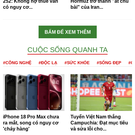
252: Không nợ thuế vẫn
Hormuz trở thành "át chủ
có nguy cơ...
bài" của Iran...
BẤM ĐỂ XEM THÊM
CUỘC SỐNG QUANH TA
#CÔNG NGHỆ
#ĐỘC LẠ
#SỨC KHỎE
#SỐNG ĐẸP
#Q
iPhone 18 Pro Max chưa
Tuyển Việt Nam thắng
ra mắt, song có nguy cơ
Campuchia: Đạt mục tiêu
'cháy hàng'
và sửa lỗi cho...