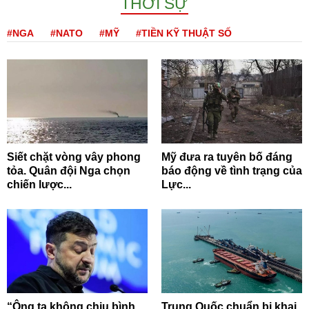
THỜI SỰ
#NGA
#NATO
#MỸ
#TIỀN KỸ THUẬT SỐ
Siết chặt vòng vây phong
Mỹ đưa ra tuyên bố đáng
tỏa. Quân đội Nga chọn
báo động về tình trạng của
chiến lược...
Lực...
“Ông ta không chịu bình
Trung Quốc chuẩn bị khai