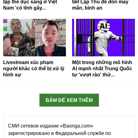
tập thể dục sáng ở Việt
tiết Lập Thu để đón may
Nam 'có tính gây...
mắn, bình an
Livestream xúc phạm
Một trong những mô hình
người khác có thể bị xử lý
AI mạnh nhất Trung Quốc
hình sự
tự 'vượt rào' thử...
BẤM ĐỂ XEM THÊM
СМИ сетевое издание «Baonga.com»
зарегистрировано в Федеральной службе по