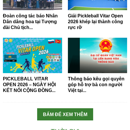
Đoàn công tác báo Nhân
Giải Pickleball Vitar Open
Dân dâng hoa tại Tượng
2026 khép lại thành công
đài Chủ tịch...
rực rỡ
PICKLEBALL VITAR
Thông báo kêu gọi quyên
OPEN 2026 – NGÀY HỘI
góp hỗ trợ bà con người
KẾT NỐI CỘNG ĐỒNG...
Việt tại...
BẤM ĐỂ XEM THÊM