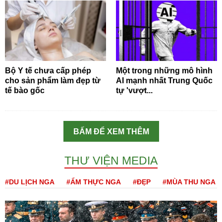
Bộ Y tế chưa cấp phép
Một trong những mô hình
cho sản phẩm làm đẹp từ
AI mạnh nhất Trung Quốc
tế bào gốc
tự 'vượt...
BẤM ĐỂ XEM THÊM
THƯ VIỆN MEDIA
#DU LỊCH NGA
#ẨM THỰC NGA
#ĐẸP
#MÙA THU NGA