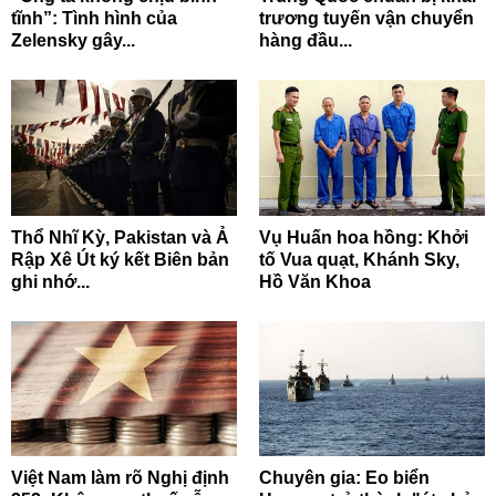
tĩnh”: Tình hình của
trương tuyến vận chuyển
Zelensky gây...
hàng đầu...
Thổ Nhĩ Kỳ, Pakistan và Ả
Vụ Huấn hoa hồng: Khởi
Rập Xê Út ký kết Biên bản
tố Vua quạt, Khánh Sky,
ghi nhớ...
Hồ Văn Khoa
Việt Nam làm rõ Nghị định
Chuyên gia: Eo biển