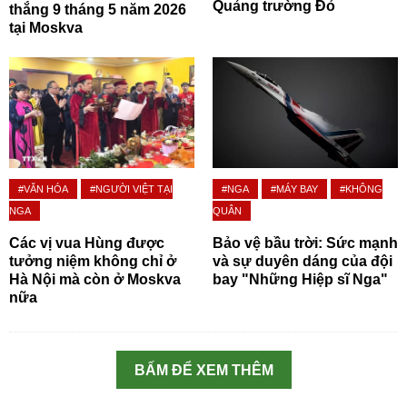
Quảng trường Đỏ
thắng 9 tháng 5 năm 2026
tại Moskva
#VĂN HÓA
#NGƯỜI VIỆT TẠI
#NGA
#MÁY BAY
#KHÔNG
NGA
QUÂN
Các vị vua Hùng được
Bảo vệ bầu trời: Sức mạnh
tưởng niệm không chỉ ở
và sự duyên dáng của đội
Hà Nội mà còn ở Moskva
bay "Những Hiệp sĩ Nga"
nữa
BẤM ĐỂ XEM THÊM