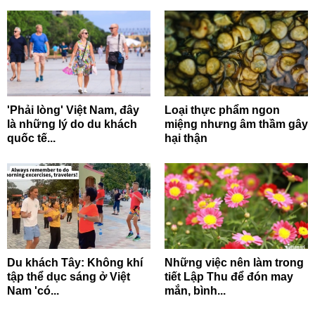
'Phải lòng' Việt Nam, đây
Loại thực phẩm ngon
là những lý do du khách
miệng nhưng âm thầm gây
quốc tế...
hại thận
Du khách Tây: Không khí
Những việc nên làm trong
tập thể dục sáng ở Việt
tiết Lập Thu để đón may
Nam 'có...
mắn, bình...