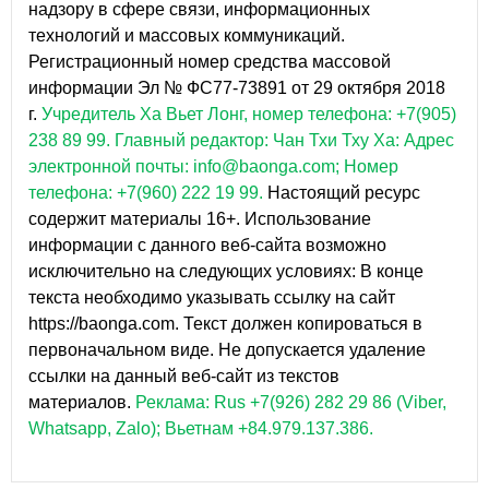
надзору в сфере связи, информационных
технологий и массовых коммуникаций.
Регистрационный номер средства массовой
информации Эл № ФС77-73891 от 29 октября 2018
г.
Учредитель Ха Вьет Лонг, номер телефона: +7(905)
238 89 99.
Главный редактор: Чан Тхи Тху Ха: Адрес
электронной почты: info@baonga.com; Номер
телефона: +7(960) 222 19 99.
Настоящий ресурс
содержит материалы 16+. Использование
информации с данного веб-сайта возможно
исключительно на следующих условиях: В конце
текста необходимо указывать ссылку на сайт
https://baonga.com. Текст должен копироваться в
первоначальном виде. Не допускается удаление
ссылки на данный веб-сайт из текстов
материалов.
Реклама: Rus +7(926) 282 29 86 (Viber,
Whatsapp, Zalo); Вьетнам +84.979.137.386.