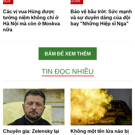
NGA
QUÂN
Các vị vua Hùng được
Bảo vệ bầu trời: Sức mạnh
tưởng niệm không chỉ ở
và sự duyên dáng của đội
Hà Nội mà còn ở Moskva
bay "Những Hiệp sĩ Nga"
nữa
BẤM ĐỂ XEM THÊM
TIN ĐỌC NHIỀU
Chuyên gia: Zelensky lại
Không một tên lửa nào bị