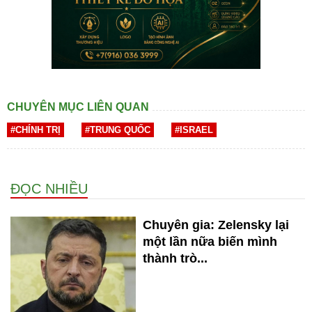
CHUYÊN MỤC LIÊN QUAN
#CHÍNH TRỊ
#TRUNG QUỐC
#ISRAEL
ĐỌC NHIỀU
Chuyên gia: Zelensky lại
một lần nữa biến mình
thành trò...