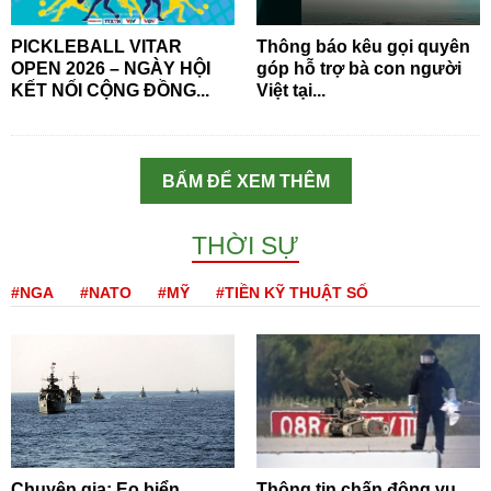
PICKLEBALL VITAR
Thông báo kêu gọi quyên
OPEN 2026 – NGÀY HỘI
góp hỗ trợ bà con người
KẾT NỐI CỘNG ĐỒNG...
Việt tại...
BẤM ĐỂ XEM THÊM
THỜI SỰ
#NGA
#NATO
#MỸ
#TIỀN KỸ THUẬT SỐ
Chuyên gia: Eo biển
Thông tin chấn động vụ