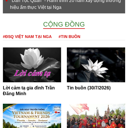
''Dân Tộc Quán'' - Hành trình 20 năm xây dựng thương
hiệu ẩm thực Việt tại Nga
CỘNG ĐỒNG
#ĐSQ VIỆT NAM TẠI NGA
#TIN BUỒN
Lời cảm tạ gia đình Trần
Tin buồn (30/7/2026)
Đăng Minh