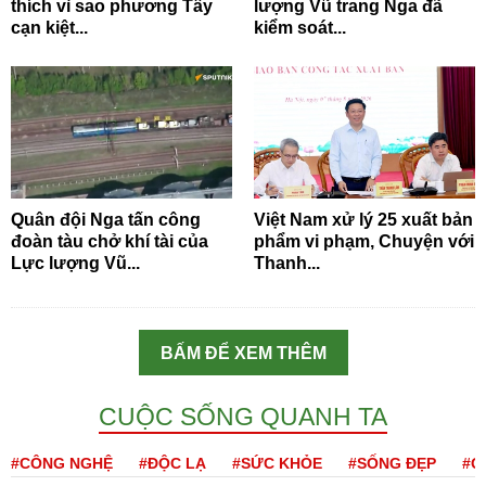
thích vì sao phương Tây
lượng Vũ trang Nga đã
cạn kiệt...
kiểm soát...
Quân đội Nga tấn công
Việt Nam xử lý 25 xuất bản
đoàn tàu chở khí tài của
phẩm vi phạm, Chuyện với
Lực lượng Vũ...
Thanh...
BẤM ĐỂ XEM THÊM
CUỘC SỐNG QUANH TA
#CÔNG NGHỆ
#ĐỘC LẠ
#SỨC KHỎE
#SỐNG ĐẸP
#Q