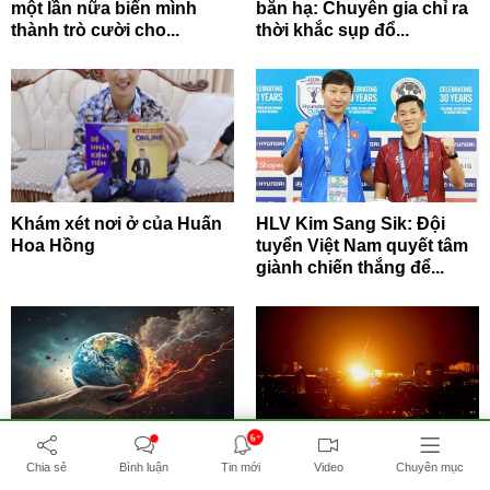
một lần nữa biến mình
bắn hạ: Chuyên gia chỉ ra
thành trò cười cho...
thời khắc sụp đổ...
Khám xét nơi ở của Huấn
HLV Kim Sang Sik: Đội
Hoa Hồng
tuyển Việt Nam quyết tâm
giành chiến thắng để...
6+
"Kế hoạch đáng sợ": Các
Nga tấn công vào các
Chia sẻ
Bình luận
Tin mới
Video
Chuyên mục
nhà khoa học đề xuất giải
trung tâm hậu cần trọng