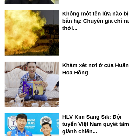
Không một tên lửa nào bị
bắn hạ: Chuyên gia chỉ ra
thời...
Khám xét nơi ở của Huấn
Hoa Hồng
HLV Kim Sang Sik: Đội
tuyển Việt Nam quyết tâm
giành chiến...