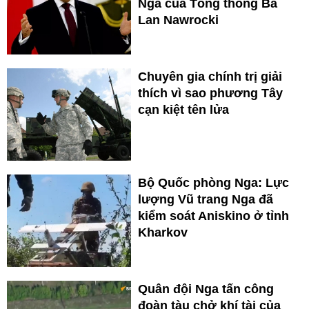
Nga của Tổng thống Ba
Lan Nawrocki
Chuyên gia chính trị giải
thích vì sao phương Tây
cạn kiệt tên lửa
Bộ Quốc phòng Nga: Lực
lượng Vũ trang Nga đã
kiểm soát Aniskino ở tỉnh
Kharkov
Quân đội Nga tấn công
đoàn tàu chở khí tài của