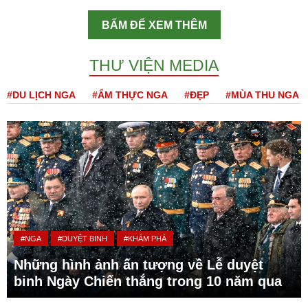
BẤM ĐỂ XEM THÊM
THƯ VIỆN MEDIA
#DU LỊCH NGA
#ẨM THỰC NGA
#ĐẸP
#MÙA THU NGA
#NGA
#DUYỆT BINH
#KHÁM PHÁ
Những hình ảnh ấn tượng về Lễ duyệt
binh Ngày Chiến thắng trong 10 năm qua