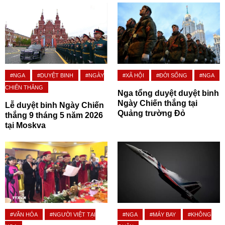
#NGA
#DUYỆT BINH
#NGÀY
#XÃ HỘI
#ĐỜI SỐNG
#NGA
CHIẾN THẮNG
Nga tổng duyệt duyệt binh
Ngày Chiến thắng tại
Lễ duyệt binh Ngày Chiến
Quảng trường Đỏ
thắng 9 tháng 5 năm 2026
tại Moskva
#VĂN HÓA
#NGƯỜI VIỆT TẠI
#NGA
#MÁY BAY
#KHÔNG