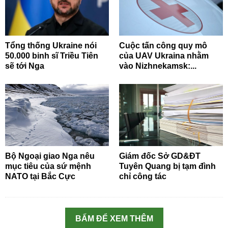
Tổng thống Ukraine nói
Cuộc tấn công quy mô
50.000 binh sĩ Triều Tiên
của UAV Ukraina nhằm
sẽ tới Nga
vào Nizhnekamsk:...
Bộ Ngoại giao Nga nêu
Giám đốc Sở GD&ĐT
mục tiêu của sứ mệnh
Tuyên Quang bị tạm đình
NATO tại Bắc Cực
chỉ công tác
BẤM ĐỂ XEM THÊM