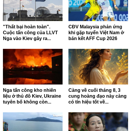
"Thất bại hoàn toàn".
CĐV Malaysia phản ứng
Cuộc tấn công của LLVT
khi gặp tuyển Việt Nam ở
Nga vào Kiev gây ra...
bán kết AFF Cup 2026
Nga tấn công kho nhiên
Càng về cuối tháng 8, 3
liệu ở thủ đô Kiev, Ukraine
cung hoàng đạo này càng
tuyên bố không còn...
có tín hiệu tốt về...