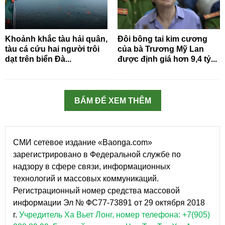
Khoảnh khắc tàu hải quân,
Đôi bông tai kim cương
tàu cá cứu hai người trôi
của bà Trương Mỹ Lan
dạt trên biển Đà...
được định giá hơn 9,4 tỷ...
BẤM ĐỂ XEM THÊM
СМИ сетевое издание «Baonga.com»
зарегистрировано в Федеральной службе по
надзору в сфере связи, информационных
технологий и массовых коммуникаций.
Регистрационный номер средства массовой
информации Эл № ФС77-73891 от 29 октября 2018
г.
Учредитель Ха Вьет Лонг, номер телефона: +7(905)