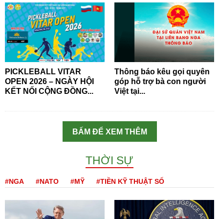
PICKLEBALL VITAR
Thông báo kêu gọi quyên
OPEN 2026 – NGÀY HỘI
góp hỗ trợ bà con người
KẾT NỐI CỘNG ĐỒNG...
Việt tại...
BẤM ĐỂ XEM THÊM
THỜI SỰ
#NGA
#NATO
#MỸ
#TIỀN KỸ THUẬT SỐ