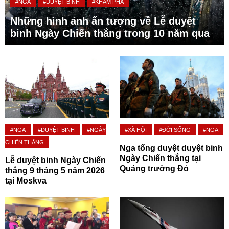
#NGA
#DUYỆT BINH
#KHÁM PHÁ
Những hình ảnh ấn tượng về Lễ duyệt
binh Ngày Chiến thắng trong 10 năm qua
#NGA
#DUYỆT BINH
#NGÀY
#XÃ HỘI
#ĐỜI SỐNG
#NGA
CHIẾN THẮNG
Nga tổng duyệt duyệt binh
Ngày Chiến thắng tại
Lễ duyệt binh Ngày Chiến
Quảng trường Đỏ
thắng 9 tháng 5 năm 2026
tại Moskva