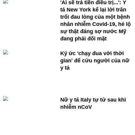
'Ai sẽ trả tiền điều trị...': Y
tá New York kể lại lời trăn
trối đau lòng của một bệnh
nhân nhiễm Covid-19, hé lộ
sự thật đáng sợ nước Mỹ
đang phải đối mặt
Ký ức 'chạy đua với thời
gian' để cứu người của nữ
y tá
Nữ y tá Italy tự tử sau khi
nhiễm nCoV