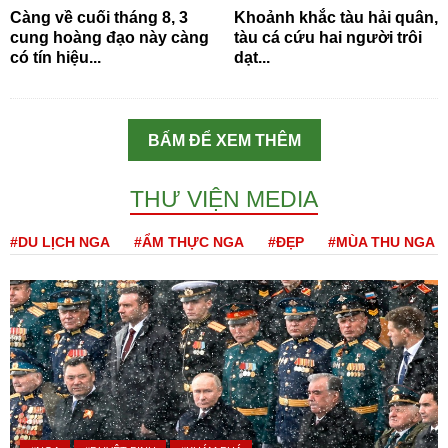
Càng về cuối tháng 8, 3
Khoảnh khắc tàu hải quân,
cung hoàng đạo này càng
tàu cá cứu hai người trôi
có tín hiệu...
dạt...
BẤM ĐỂ XEM THÊM
THƯ VIỆN MEDIA
#DU LỊCH NGA
#ẨM THỰC NGA
#ĐẸP
#MÙA THU NGA