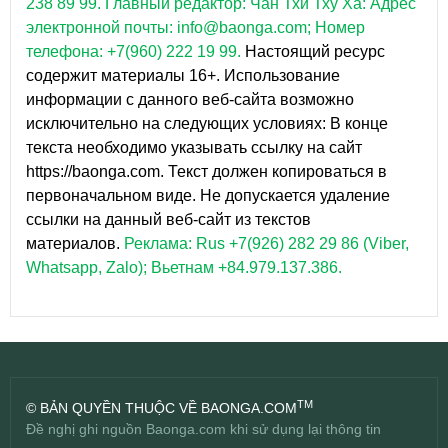
238 89 99.
Главный редактор: Чан Тхи Тху Ха: Адрес
электронной почты: info@baonga.com; Номер
телефона: +7(960) 222 19 99.
Настоящий ресурс
содержит материалы 16+. Использование
информации с данного веб-сайта возможно
исключительно на следующих условиях: В конце
текста необходимо указывать ссылку на сайт
https://baonga.com. Текст должен копироваться в
первоначальном виде. Не допускается удаление
ссылки на данный веб-сайт из текстов
материалов.
Реклама: Rus +7(926) 282 29 86 (Viber,
Whatsapp, Zalo); Вьетнам +84.979.137.386.
TM
© BẢN QUYỀN THUỘC VỀ BAONGA.COM
Đề nghị ghi nguồn Baonga.com khi sử dụng lại thông tin