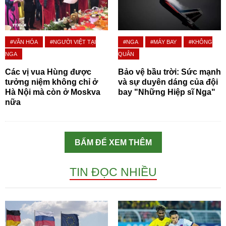
#VĂN HÓA
#NGƯỜI VIỆT TẠI
#NGA
#MÁY BAY
#KHÔNG
NGA
QUÂN
Các vị vua Hùng được
Bảo vệ bầu trời: Sức mạnh
tưởng niệm không chỉ ở
và sự duyên dáng của đội
Hà Nội mà còn ở Moskva
bay "Những Hiệp sĩ Nga"
nữa
BẤM ĐỂ XEM THÊM
TIN ĐỌC NHIỀU