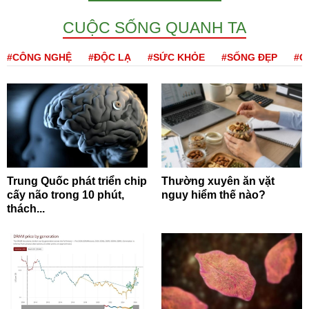
CUỘC SỐNG QUANH TA
#CÔNG NGHỆ
#ĐỘC LẠ
#SỨC KHỎE
#SỐNG ĐẸP
#Q
Trung Quốc phát triển chip
Thường xuyên ăn vặt
cấy não trong 10 phút,
nguy hiểm thế nào?
thách...