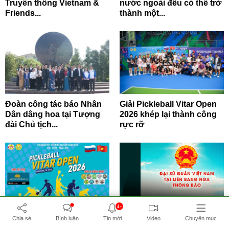
Truyền thống Vietnam &
nước ngoài đều có thể trở
Friends...
thành một...
Đoàn công tác báo Nhân
Giải Pickleball Vitar Open
Dân dâng hoa tại Tượng
2026 khép lại thành công
đài Chủ tịch...
rực rỡ
4+
PICKLEBALL VITAR
Thông báo kêu gọi quyên
Chia sẻ
Bình luận
Tin mới
Video
Chuyên mục
OPEN 2026 – NGÀY HỘI
góp hỗ trợ bà con người