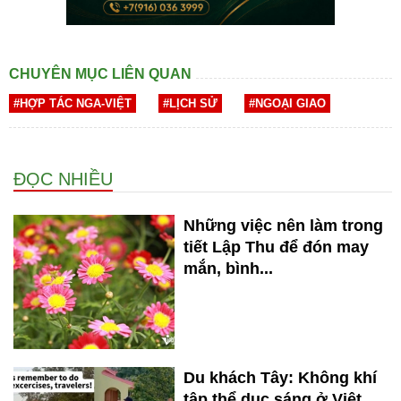
CHUYÊN MỤC LIÊN QUAN
#HỢP TÁC NGA-VIỆT
#LỊCH SỬ
#NGOẠI GIAO
ĐỌC NHIỀU
Những việc nên làm trong
tiết Lập Thu để đón may
mắn, bình...
Du khách Tây: Không khí
tập thể dục sáng ở Việt