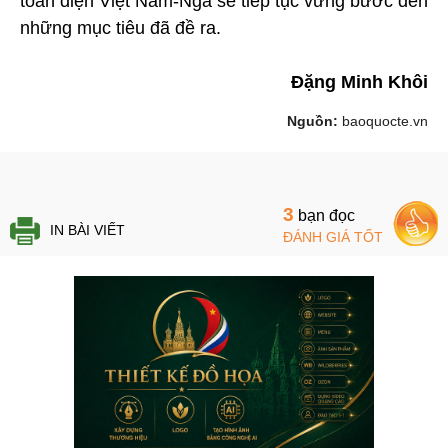
toàn diện Việt Nam-Nga sẽ tiếp tục vững bước đến
những mục tiêu đã đề ra.
Đặng Minh Khôi
Nguồn:
baoquocte.vn
3
bạn đọc
IN BÀI VIẾT
ĐÁNH GIÁ TỐT