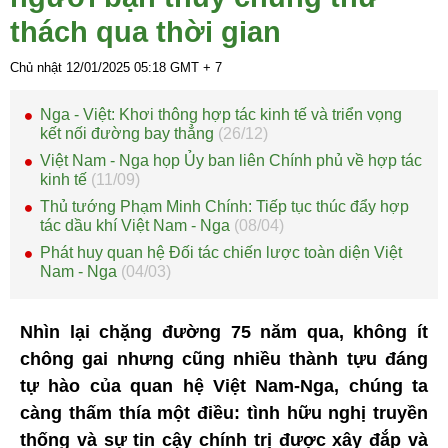
thách qua thời gian
Chủ nhật 12/01/2025
05:18
GMT + 7
Nga - Việt: Khơi thông hợp tác kinh tế và triển vọng
kết nối đường bay thẳng
(26/12)
Việt Nam - Nga họp Ủy ban liên Chính phủ về hợp tác
kinh tế
(11/09)
Thủ tướng Phạm Minh Chính: Tiếp tục thúc đẩy hợp
tác dầu khí Việt Nam - Nga
(08/04)
Phát huy quan hệ Đối tác chiến lược toàn diện Việt
Nam - Nga
(04/03)
Nhìn lại chặng đường 75 năm qua, không ít
chông gai nhưng cũng nhiều thành tựu đáng
tự hào của quan hệ Việt Nam-Nga, chúng ta
càng thấm thía một điều: tình hữu nghị truyền
thống và sự tin cậy chính trị được xây đắp và