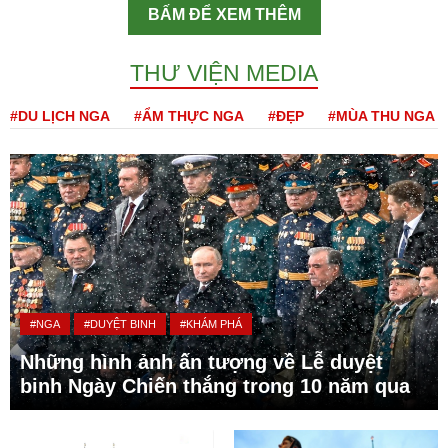
BẤM ĐỂ XEM THÊM
THƯ VIỆN MEDIA
#DU LỊCH NGA
#ẨM THỰC NGA
#ĐẸP
#MÙA THU NGA
#NGA
#DUYỆT BINH
#KHÁM PHÁ
Những hình ảnh ấn tượng về Lễ duyệt
binh Ngày Chiến thắng trong 10 năm qua