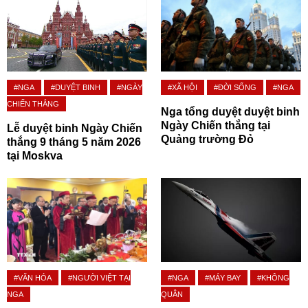
#NGA
#DUYỆT BINH
#NGÀY
#XÃ HỘI
#ĐỜI SỐNG
#NGA
CHIẾN THẮNG
Nga tổng duyệt duyệt binh
Ngày Chiến thắng tại
Lễ duyệt binh Ngày Chiến
Quảng trường Đỏ
thắng 9 tháng 5 năm 2026
tại Moskva
#VĂN HÓA
#NGƯỜI VIỆT TẠI
#NGA
#MÁY BAY
#KHÔNG
NGA
QUÂN