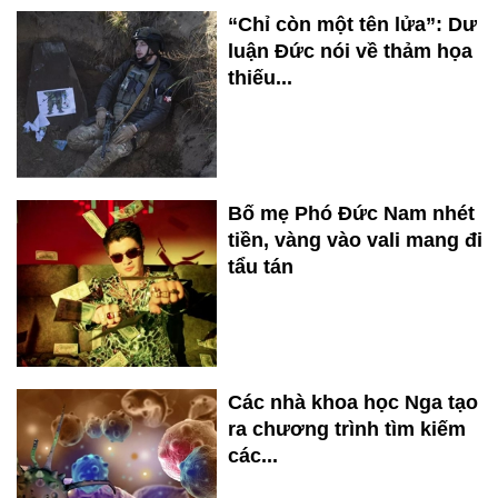
“Chỉ còn một tên lửa”: Dư
luận Đức nói về thảm họa
thiếu...
Bố mẹ Phó Đức Nam nhét
tiền, vàng vào vali mang đi
tẩu tán
Các nhà khoa học Nga tạo
ra chương trình tìm kiếm
các...