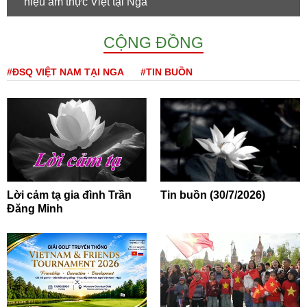
hiệu ẩm thực Việt tại Nga
CỘNG ĐỒNG
#ĐSQ VIỆT NAM TẠI NGA
#TIN BUỒN
Lời cảm tạ gia đình Trần
Tin buồn (30/7/2026)
Đăng Minh