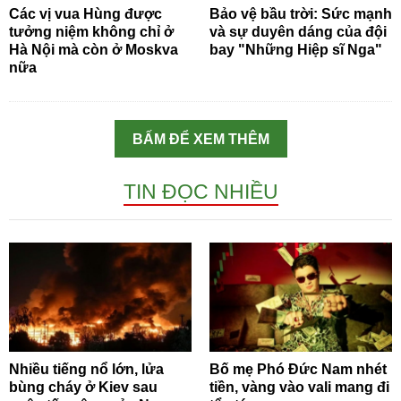
Các vị vua Hùng được
Bảo vệ bầu trời: Sức mạnh
tưởng niệm không chỉ ở
và sự duyên dáng của đội
Hà Nội mà còn ở Moskva
bay "Những Hiệp sĩ Nga"
nữa
BẤM ĐỂ XEM THÊM
TIN ĐỌC NHIỀU
Nhiều tiếng nổ lớn, lửa
Bố mẹ Phó Đức Nam nhét
bùng cháy ở Kiev sau
tiền, vàng vào vali mang đi