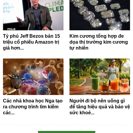
Tỷ phú Jeff Bezos bán 15
Kim cương tổng hợp đe
triệu cổ phiếu Amazon trị
dọa thị trường kim cương
giá hơn...
tự nhiên
Các nhà khoa học Nga tạo
Người đi bộ nên uống gì
ra chương trình tìm kiếm
để tăng hiệu quả và bảo vệ
các...
sức khoẻ...