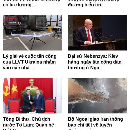
có lực lượng...
đường biển tới...
Lý giải về cuộc tấn công
Đại sứ Nebenzya: Kiev
của LLVT Ukraina nhằm
hàng ngày tấn công dân
vào các nhà...
thường ở Nga,...
Tổng Bí thư, Chủ tịch
Bộ Ngoại giao Iran thông
nước Tô Lâm: Quan hệ
báo chi tiết về tuyến