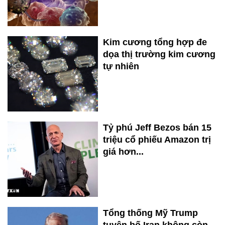
Kim cương tổng hợp đe
dọa thị trường kim cương
tự nhiên
Tỷ phú Jeff Bezos bán 15
triệu cổ phiếu Amazon trị
giá hơn...
Tổng thống Mỹ Trump
tuyên bố Iran không còn