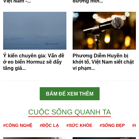
Việt Nam -...
đường mới...
Ý kiến chuyên gia: Vấn đề
Phương Diễm Huyền bị
ở eo biển Hormuz sẽ đẩy
khởi tố, Việt Nam siết chặt
tăng giá...
vi phạm...
BẤM ĐỂ XEM THÊM
CUỘC SỐNG QUANH TA
#CÔNG NGHỆ
#ĐỘC LẠ
#SỨC KHỎE
#SỐNG ĐẸP
#Q