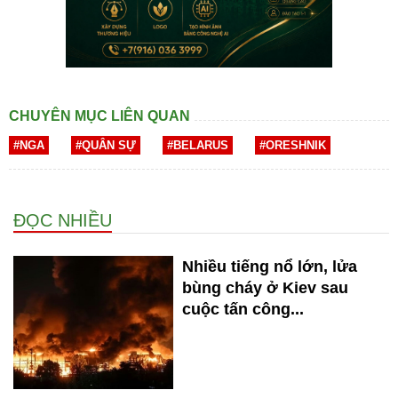
CHUYÊN MỤC LIÊN QUAN
#NGA
#QUÂN SỰ
#BELARUS
#ORESHNIK
ĐỌC NHIỀU
Nhiều tiếng nổ lớn, lửa
bùng cháy ở Kiev sau
cuộc tấn công...