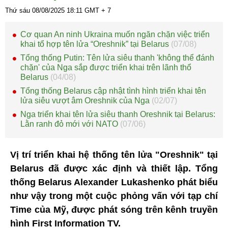
Thứ sáu 08/08/2025
18:11
GMT + 7
Cơ quan An ninh Ukraina muốn ngăn chặn việc triển
khai tổ hợp tên lửa “Oreshnik” tại Belarus
(07/08)
Tổng thống Putin: Tên lửa siêu thanh 'không thể đánh
chặn' của Nga sắp được triển khai trên lãnh thổ
Belarus
(04/08)
Tổng thống Belarus cập nhật tình hình triển khai tên
lửa siêu vượt âm Oreshnik của Nga
(02/07)
Nga triển khai tên lửa siêu thanh Oreshnik tại Belarus:
Lằn ranh đỏ mới với NATO
(07/06)
Vị trí triển khai hệ thống tên lửa "Oreshnik" tại
Belarus đã được xác định và thiết lập. Tổng
thống Belarus Alexander Lukashenko phát biểu
như vậy trong một cuộc phỏng vấn với tạp chí
Time của Mỹ, được phát sóng trên kênh truyền
hình First Information TV.