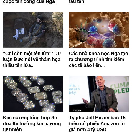
cuộc tấn công của Nga
tẩu tán
“Chỉ còn một tên lửa”: Dư
Các nhà khoa học Nga tạo
luận Đức nói về thảm họa
ra chương trình tìm kiếm
thiếu tên lửa...
các tế bào liên...
Kim cương tổng hợp đe
Tỷ phú Jeff Bezos bán 15
dọa thị trường kim cương
triệu cổ phiếu Amazon trị
tự nhiên
giá hơn 4 tỷ USD