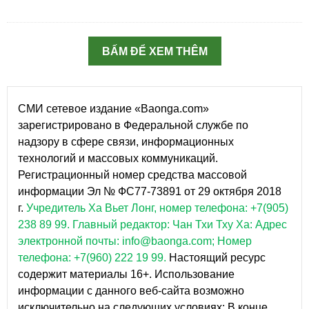
BẤM ĐỂ XEM THÊM
СМИ сетевое издание «Baonga.com»
зарегистрировано в Федеральной службе по
надзору в сфере связи, информационных
технологий и массовых коммуникаций.
Регистрационный номер средства массовой
информации Эл № ФС77-73891 от 29 октября 2018
г.
Учредитель Ха Вьет Лонг, номер телефона: +7(905)
238 89 99.
Главный редактор: Чан Тхи Тху Ха: Адрес
электронной почты: info@baonga.com; Номер
телефона: +7(960) 222 19 99.
Настоящий ресурс
содержит материалы 16+. Использование
информации с данного веб-сайта возможно
исключительно на следующих условиях: В конце