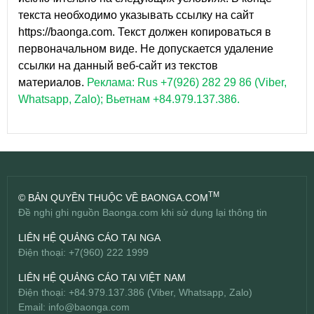
текста необходимо указывать ссылку на сайт
https://baonga.com. Текст должен копироваться в
первоначальном виде. Не допускается удаление
ссылки на данный веб-сайт из текстов
материалов.
Реклама: Rus +7(926) 282 29 86 (Viber,
Whatsapp, Zalo); Вьетнам +84.979.137.386.
TM
© BẢN QUYỀN THUỘC VỀ BAONGA.COM
Đề nghị ghi nguồn Baonga.com khi sử dụng lại thông tin
LIÊN HỆ QUẢNG CÁO TẠI NGA
Điện thoại: +7(960) 222 1999
LIÊN HỆ QUẢNG CÁO TẠI VIỆT NAM
Điện thoại: +84.979.137.386 (Viber, Whatsapp, Zalo)
Email:
info@baonga.com