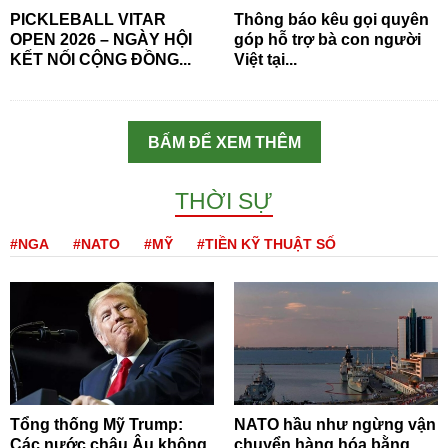
PICKLEBALL VITAR
Thông báo kêu gọi quyên
OPEN 2026 – NGÀY HỘI
góp hỗ trợ bà con người
KẾT NỐI CỘNG ĐỒNG...
Việt tại...
BẤM ĐỂ XEM THÊM
THỜI SỰ
#NGA
#NATO
#MỸ
#TIỀN KỸ THUẬT SỐ
Tổng thống Mỹ Trump:
NATO hầu như ngừng vận
Các nước châu Âu không
chuyển hàng hóa bằng