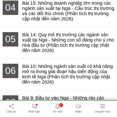
Bài 15: Những doanh nghiệp lớn trong các
04
ngành sản xuất tại Nga - Cấu trúc thị trường
và các đối thủ chính (Phân tích thị trường
cập nhật đến năm 2026)
Bài 14: Quy mô thị trường các ngành sản
05
xuất tại Nga - Những con số đáng chú ý cho
nhà đầu tư (Phân tích thị trường cập nhật
đến năm 2026)
Bài 10: Những ngành sản xuất có khả năng
06
mở ra trong giai đoạn hậu biến động của
kinh tế Nga (Phân tích thị trường cập nhật
đến năm 2026)
Bài 9: Đầu tư vào Nga - Những rào cản
07
thực tế mà doanh nghiệp cần tính trước khi
4+
quyết định (Phân tích thị trường cập nhật
Chia sẻ
Bình luận
Tin mới
Video
Chuyên mục
đến năm 2026)