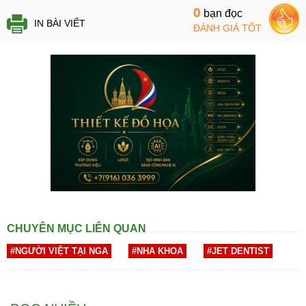
0
bạn đọc
IN BÀI VIẾT
ĐÁNH GIÁ TỐT
CHUYÊN MỤC LIÊN QUAN
#NGƯỜI VIỆT TẠI NGA
#NHA KHOA
#JET DENTIST