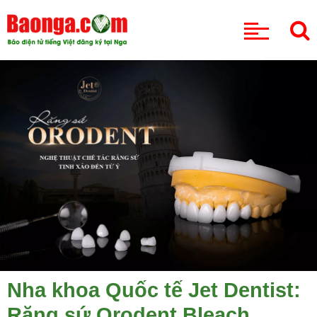
CHUYÊN MỤC
Nha khoa Quốc tế Jet Dentist:
Răng sứ Orodent Bleach