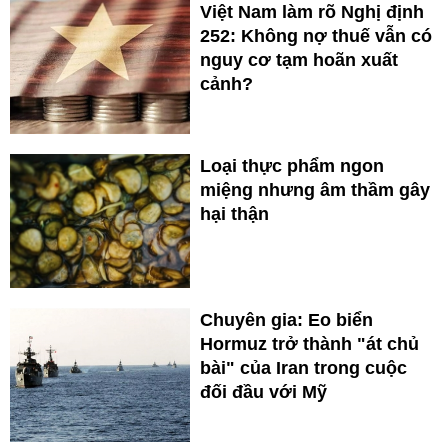
Việt Nam làm rõ Nghị định
252: Không nợ thuế vẫn có
nguy cơ tạm hoãn xuất
cảnh?
Loại thực phẩm ngon
miệng nhưng âm thầm gây
hại thận
Chuyên gia: Eo biển
Hormuz trở thành "át chủ
bài" của Iran trong cuộc
đối đầu với Mỹ