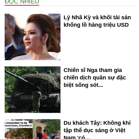
ĐỌC NHIỀU
Lý Nhã Kỳ và khối tài sản
khổng lồ hàng triệu USD
Chiến sĩ Nga tham gia
chiến dịch quân sự đặc
biệt sống sót...
Du khách Tây: Không khí
tập thể dục sáng ở Việt
Nam 'có...