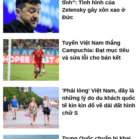
tĩnh”: Tình hình của
Zelensky gây xôn xao ở
Đức
Tuyển Việt Nam thắng
Campuchia: Đạt mục tiêu
và sửa lỗi cho bán kết
'Phải lòng' Việt Nam, đây là
những lý do du khách quốc
tế kìn kìn đổ về dải đất hình
chữ S
Trung Quốc chuẩn bị khai