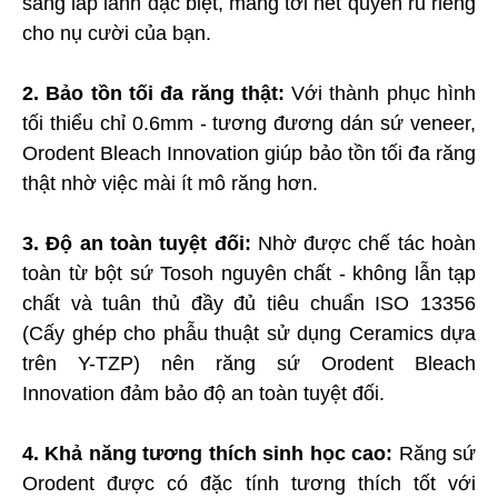
sáng lấp lánh đặc biệt, mang tới nét quyến rũ riêng
cho nụ cười của bạn.
2. Bảo tồn tối đa răng thật:
Với thành phục hình
tối thiểu chỉ 0.6mm - tương đương dán sứ veneer,
Orodent Bleach Innovation giúp bảo tồn tối đa răng
thật nhờ việc mài ít mô răng hơn.
3. Độ an toàn tuyệt đối:
Nhờ được chế tác hoàn
toàn từ bột sứ Tosoh nguyên chất - không lẫn tạp
chất và tuân thủ đầy đủ tiêu chuẩn ISO 13356
(Cấy ghép cho phẫu thuật sử dụng Ceramics dựa
trên Y-TZP) nên răng sứ Orodent Bleach
Innovation đảm bảo độ an toàn tuyệt đối.
4. Khả năng tương thích sinh học cao:
Răng sứ
Orodent được có đặc tính tương thích tốt với