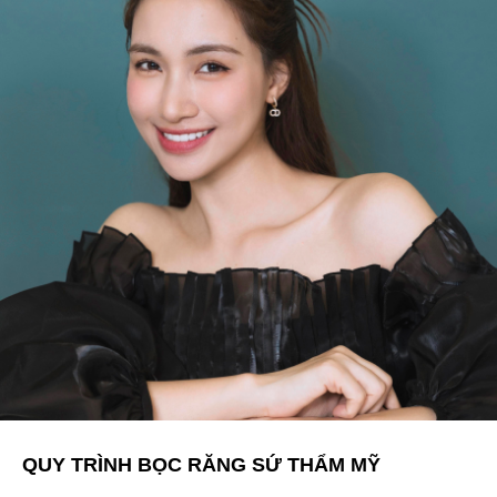
QUY TRÌNH BỌC RĂNG SỨ THẨM MỸ