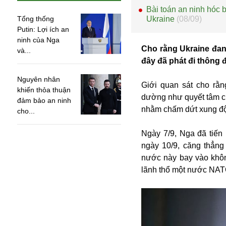
Bài toán an ninh hóc 
Tổng thống
Ukraine
(08/09)
Putin: Lợi ích an
ninh của Nga
Cho rằng Ukraine đan
và...
đây đã phát đi thông 
Nguyên nhân
Giới quan sát cho rằn
khiến thỏa thuận
dường như quyết tâm ch
đảm bảo an ninh
nhằm chấm dứt xung độ
cho...
Ngày 7/9, Nga đã tiến
ngày 10/9, căng thẳn
nước này bay vào khôn
An ninh
lãnh thổ một nước NAT
Anh
Australia
Amazon
Army Games
Apple