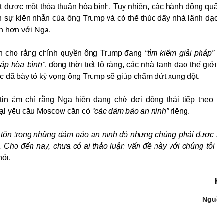
ạt được một thỏa thuận hòa bình. Tuy nhiên, các hành động qu
 sự kiên nhẫn của ông Trump và có thể thúc đẩy nhà lãnh đạ
ắn hơn với Nga.
in cho rằng chính quyền ông Trump đang
“tìm kiếm giải pháp”
áp hòa bình”
, đồng thời tiết lộ rằng, các nhà lãnh đạo thế gi
c đã bày tỏ kỳ vọng ông Trump sẽ giúp chấm dứt xung đột.
tin ám chỉ rằng Nga hiện đang chờ đợi động thái tiếp theo
lại yêu cầu Moscow cần có
“các đảm bảo an ninh”
riêng.
sẽ tôn trọng những đảm bảo an ninh đó nhưng chúng phải được
 Cho đến nay, chưa có ai thảo luận vấn đề này với chúng tôi
nói.
Ngu