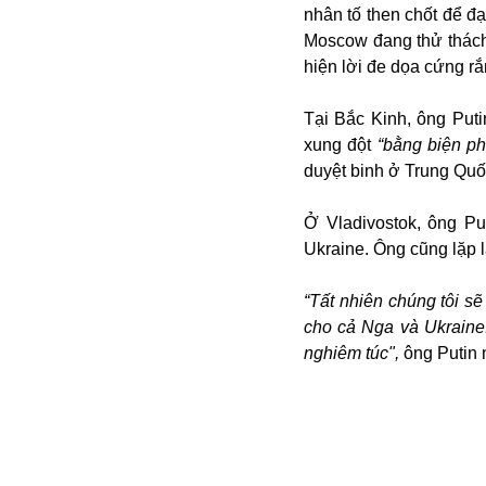
Campuchia
nhân tố then chốt để đ
Chính phủ
Moscow đang thử thách
Chính sách
hiện lời đe dọa cứng r
Covid-19
Cổ phiếu
Tại Bắc Kinh, ông Put
Cuốn sách
xung đột
“bằng biện ph
Donald Trump
Công dân
duyệt binh ở Trung Quố
Du lịch Nga
Chống dịch
Du lịch
Cuộc sống
Ở Vladivostok, ông Pu
Du học
Cà phê
Ukraine. Ông cũng lặp 
Du học Tâm Phong
Camera
Donbass
Công nghiệp
“Tất nhiên chúng tôi 
Diễn viên
Covid-19 tại Nga
Elon Musk
cho cả Nga và Ukraine.
Dubai
Chiến tranh lạnh
Emmanuel Macron
nghiêm túc",
ông Putin 
Do thái
CIA
Estonia
Doanh nghiệp
ECOWAS
Dạy con
Du khách Nga
Du học sinh