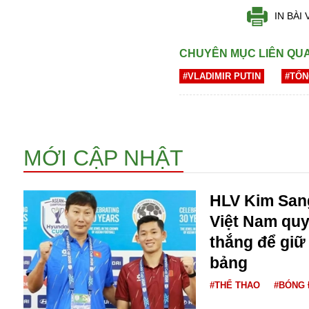
Dịch vụ
IN BÀI 
Diego Maradona
Di cư
Facebook
Dòng chảy phương Bắc 1
CHUYÊN MỤC LIÊN QU
FED
Dải Gaza
Fansipan
#VLADIMIR PUTIN
#TỔN
F0
FLC
F-16
MỚI CẬP NHẬT
HLV Kim Sang
Việt Nam quy
thắng để giữ
Gương sáng
bảng
Golf
Giáng sinh
#THỂ THAO
#BÓNG 
GDP