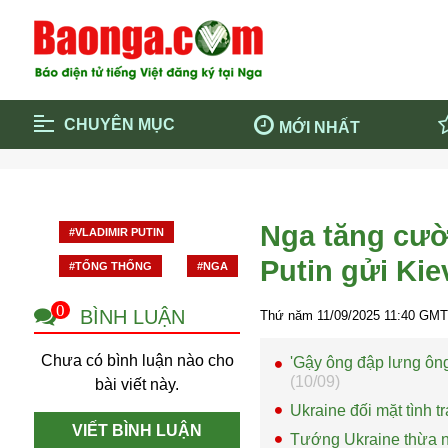
CHUYÊN MỤC
MỚI NHẤT
Trang chủ
Blockcha
Điểm tin chính
Dịch Covi
Nga tăng cườ
#VLADIMIR PUTIN
Cộng đồng
Thông ti
Putin gửi Ki
#TỔNG THỐNG
#NGA
Cuộc sống quanh ta
Khám phá
Quảng cáo
Chính trị
0
BÌNH LUẬN
Thứ năm 11/09/2025
11:40
GMT 
Chưa có bình luận nào cho
'Gậy ông đập lưng ôn
(10/09)
bài viết này.
Ukraine đối mặt tình 
VIẾT BÌNH LUẬN
Tướng Ukraine thừa n