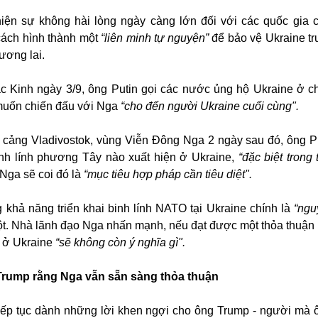
hiện sự không hài lòng ngày càng lớn đối với các quốc gia 
ách hình thành một
“liên minh tự nguyện”
để bảo vệ Ukraine t
ương lai.
c Kinh ngày 3/9, ông Putin gọi các nước ủng hộ Ukraine ở c
uốn chiến đấu với Nga
“cho đến người Ukraine cuối cùng".
ố cảng Vladivostok, vùng Viễn Đông Nga 2 ngày sau đó, ông P
inh lính phương Tây nào xuất hiện ở Ukraine,
“đặc biệt trong
 Nga sẽ coi đó là
“mục tiêu hợp pháp cần tiêu diệt".
 khả năng triển khai binh lính NATO tại Ukraine chính là
“ngu
t. Nhà lãnh đạo Nga nhấn mạnh, nếu đạt được một thỏa thuận 
 ở Ukraine
“sẽ không còn ý nghĩa gì".
 Trump rằng Nga vẫn sẵn sàng thỏa thuận
iếp tục dành những lời khen ngợi cho ông Trump - người mà ô