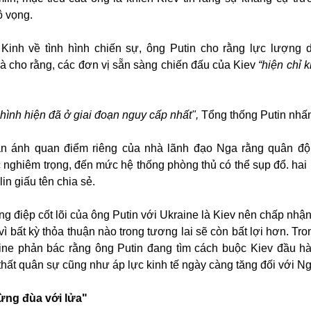
ô vọng.
 Kinh về tình hình chiến sự, ông Putin cho rằng lực lượng 
và cho rằng, các đơn vị sẵn sàng chiến đấu của Kiev
“hiện chỉ 
 hình hiện đã ở giai đoạn nguy cấp nhất",
Tổng thống Putin nhấ
ản ánh quan điểm riêng của nhà lãnh đạo Nga rằng quân độ
c nghiêm trọng, đến mức hệ thống phòng thủ có thể sụp đổ. hai 
in giấu tên chia sẻ.
ng điệp cốt lõi của ông Putin với Ukraine là Kiev nên chấp nhậ
vì bất kỳ thỏa thuận nào trong tương lai sẽ còn bất lợi hơn. Tro
ne phản bác rằng ông Putin đang tìm cách buộc Kiev đầu h
thất quân sự cũng như áp lực kinh tế ngày càng tăng đối với Ng
ng đùa với lửa"