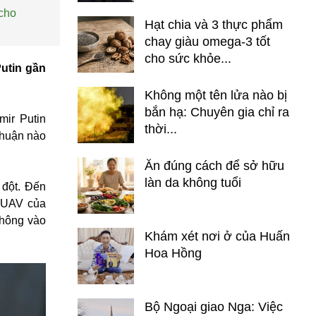
 cho
Hạt chia và 3 thực phẩm
chay giàu omega-3 tốt
cho sức khỏe...
Putin gần
Không một tên lửa nào bị
bắn hạ: Chuyên gia chỉ ra
mir Putin
thời...
thuận nào
Ăn đúng cách để sở hữu
làn da không tuổi
 đột. Đến
ố UAV của
không vào
Khám xét nơi ở của Huấn
Hoa Hồng
Bộ Ngoại giao Nga: Việc