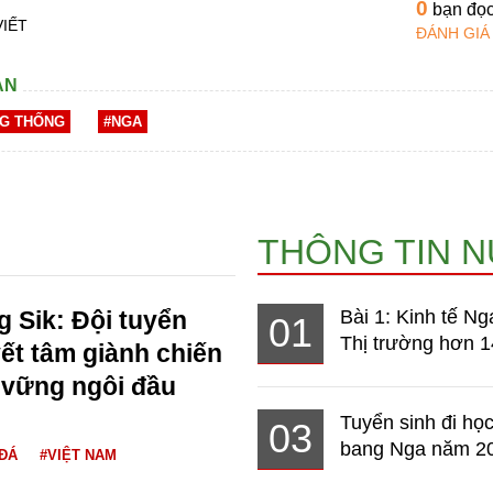
0
bạn đọ
VIẾT
ĐÁNH GIÁ
AN
G THỐNG
#NGA
THÔNG TIN 
 Sik: Đội tuyển
Bài 1: Kinh tế Ng
01
Thị trường hơn 1
ết tâm giành chiến
 vững ngôi đầu
Tuyển sinh đi học
03
bang Nga năm 2
ĐÁ
#VIỆT NAM