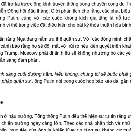
đã trở lại trước ống kính truyền thông trong chuyến công du T
ễn Đông hồi đầu tháng. Giới phân tích cho rằng, các phát biểu
ng Putin, cùng với các cuộc không kích gia tăng là nỗ lự
vị thế trong việc đặt điều kiện cho bất kỳ thỏa thuận hòa bình
 tin rằng Nga đang nắm ưu thế quân sự. Với các đồng minh ch
cảnh báo rằng họ sẽ đối mặt với rủi ro nếu kiên quyết triển khai
ng Trump, Moscow phát đi tín hiệu sẽ không nhượng bộ các yê
 sẵn sàng đàm phán.
ánh sáng cuối đường hầm. Nếu không, chúng tôi sẽ buộc phải g
 pháp quân sự",
ông Putin nói trong cuộc họp báo kéo dài gần 
ne
n ở hậu trường, Tổng thống Putin đều thể hiện sự tự tin rằng ư
n chiến trường ngày càng lớn. Theo các nhà phân tích và nh
lin, mục tiêu của ông là khiến Kiev tin rằng sự kháng cự trư