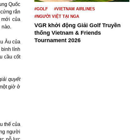
rung Quốc
#GOLF
#VIETNAM AIRLINES
 cứng rắn
#NGƯỜI VIỆT TẠI NGA
c mới của
VGR khởi động Giải Golf Truyền
 nào.
thống Vietnam & Friends
Tournament 2026
âu Âu của
 binh lính
u cầu cốt
iải quyết
một giờ ở
u thế của
ững người
ớc nỗ lực