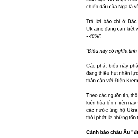
Buôn bán ở Nga
chiến đấu của Nga là v
Bộ Quốc phòng
Bác Hồ
Trả lời báo chí ở Bắc
Bộ Y tế
Ukraine đang cạn kiệt 
Bão tuyết
- 48%”.
Bệnh viện
Bản quyền
“Điều này có nghĩa tình
Bảo tàng
Blockchain
Các phát biểu này ph
Bộ Ngoại giao
đang thiếu hụt nhân lự
Bình Dương
thân cận với Điện Kreml
Biển Đen
Boeing
Theo các nguồn tin, thô
Bình Định
kiện hòa bình hiện nay 
Bulgaria
các nước ủng hộ Ukrai
Biến chủng
thời phớt lờ những tổn 
Baikal
Bakhmut
Cảnh báo châu Âu "đừ