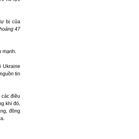
dự bị của
khoảng 47
n mạnh.
i Ukraine
nguồn tin
n các điều
ng khi đó,
àng, đồng
a.