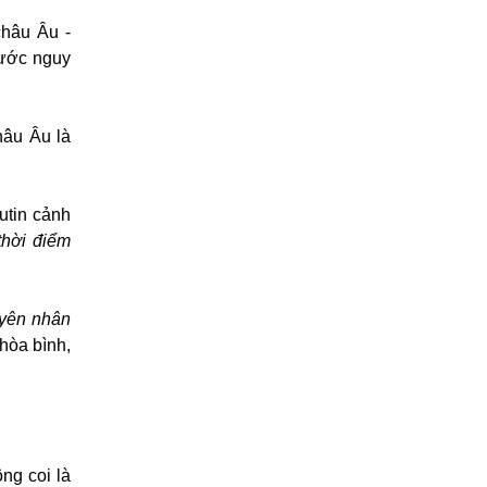
châu Âu -
rước nguy
hâu Âu là
utin cảnh
 thời điểm
yên nhân
hòa bình,
ng coi là