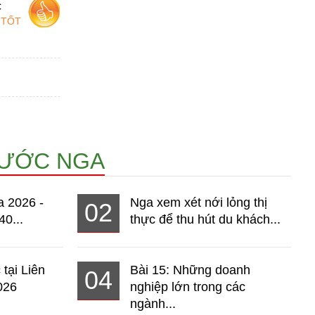
c
 TỐT
NƯỚC NGA
a 2026 -
Nga xem xét nới lỏng thị
02
40...
thực để thu hút du khách...
 tại Liên
Bài 15: Những doanh
04
026
nghiệp lớn trong các
ngành...