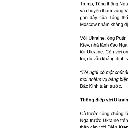
Trump, Tổng thống Nga 
và chuyến thăm vùng Vi
gần đây của Tổng thố
Moscow nhằm khẳng định 
Với Ukraine, ông Putin
Kiev, nhà lãnh đạo Nga 
tới Ukraine. Còn với ô
Bói toán
lõi, dù vẫn khẳng định
Bóng đá
Bill Gates
“Tôi nghĩ có một chút 
BĐS
mọi nhiệm vụ bằng biện
Bí ẩn
Bắc Kinh tuần trước.
Bitcoin
Bamboo Airways
Thông điệp với Ukrai
Báo Nga có gì?
Biển Đông
Cả trước công chúng lẫ
Barrack Obama
Nga trước Ukraine trê
Bắc Kinh
thân cận với Điện Krem