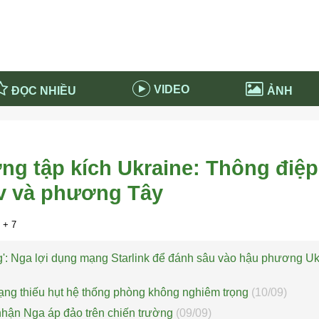
VIDEO
ĐỌC NHIỀU
ẢNH
in và ứng dụng
Tiêu điểm Covid-19
d-19 tại Nga
Thời sự
ng tập kích Ukraine: Thông điệ
n nước Nga
NABU EDUCATION
ev và phương Tây
 nước Nga
Tử vi hàng ngày
 Nga - Việt Nam
Phân tích chính trị
+ 7
g': Nga lợi dụng mạng Starlink để đánh sâu vào hậu phương Uk
trạng thiếu hụt hệ thống phòng không nghiêm trọng
(10/09)
hận Nga áp đảo trên chiến trường
(09/09)