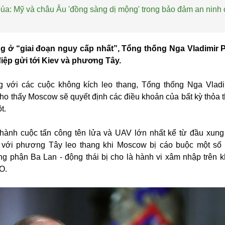
búa: Mỹ và châu Âu 'đồng sàng dị mộng' trong bảo đảm an ninh
g ở “giai đoạn nguy cấp nhất”, Tổng thống Nga Vladimir 
điệp gửi tới Kiev và phương Tây.
g với các cuộc không kích leo thang, Tổng thống Nga Vladi
o thấy Moscow sẽ quyết định các điều khoản của bất kỳ thỏa 
t.
 hành cuộc tấn công tên lửa và UAV lớn nhất kể từ đầu xung
g với phương Tây leo thang khi Moscow bị cáo buộc một s
g phận Ba Lan - động thái bị cho là hành vi xâm nhập trên 
O.