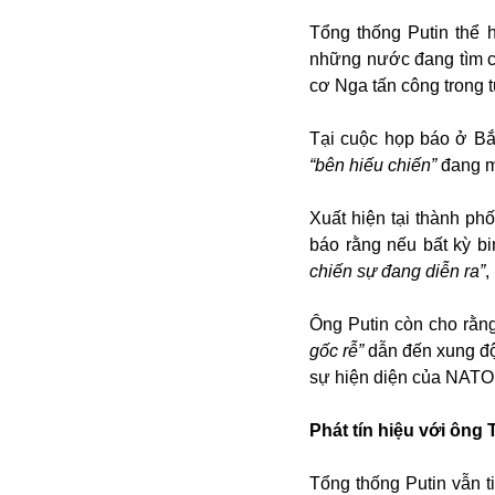
Bulagria
Tổng thống Putin thể 
những nước đang tìm c
cơ Nga tấn công trong t
Crimea
Chính trị
Tại cuộc họp báo ở Bắ
Công nghệ
“bên hiếu chiến”
đang m
Chuyện hay
Chuyện lạ
Xuất hiện tại thành ph
Cuộc sống quanh ta
báo rằng nếu bất kỳ b
Casino
chiến sự đang diễn ra”
,
Chiến tranh thương mại
Chi hội phụ nữ TTTM Mátxcơva
Ông Putin còn cho rằng
Chính trị Nga
gốc rễ”
dẫn đến xung độ
Chợ Vòm
sự hiện diện của NATO
Cảnh sát
Cấm bay
Phát tín hiệu với ông
Cao tốc
Canada
Tổng thống Putin vẫn t