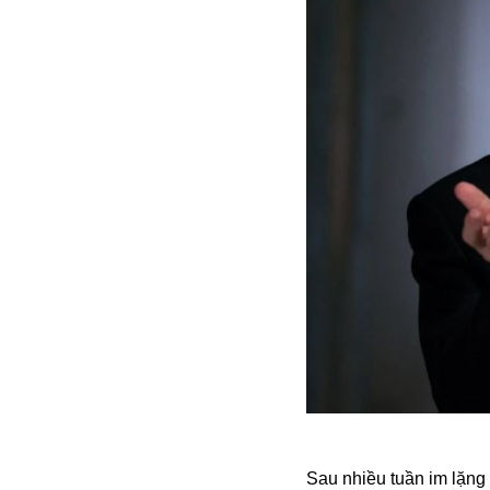
Alibaba
Angela Merkel
Aeroflot
ASEAN
Argentina
Ai
Azovstal
Sau nhiều tuần im lặng