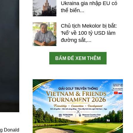
Ukraina gia nhập EU có
thể biến...
Chủ tịch Mekolor bị bắt:
'Nổ' về 100 tỷ USD làm
đường sắt,...
BẤM ĐỂ XEM THÊM
ng Donald