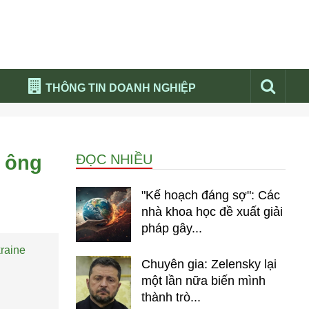
THÔNG TIN DOANH NGHIỆP
Đừng bỏ lỡ
Nổi bật báo nga
p ông
ĐỌC NHIỀU
Thư viện media
Phân tích thị trường Nga 2026
"Kế hoạch đáng sợ": Các
nhà khoa học đề xuất giải
pháp gây...
raine
Chuyên gia: Zelensky lại
một lần nữa biến mình
thành trò...