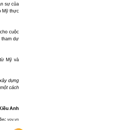
ân sự của
o Mỹ thực
cho cuộc
ới tham dự
 từ Mỹ và
 xây dựng
 một cách
Kiều Anh
ồn:
vov.vn