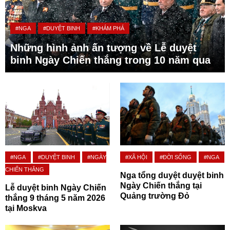
#NGA
#DUYỆT BINH
#KHÁM PHÁ
Những hình ảnh ấn tượng về Lễ duyệt
binh Ngày Chiến thắng trong 10 năm qua
#NGA
#DUYỆT BINH
#NGÀY
#XÃ HỘI
#ĐỜI SỐNG
#NGA
CHIẾN THẮNG
Nga tổng duyệt duyệt binh
Ngày Chiến thắng tại
Lễ duyệt binh Ngày Chiến
Quảng trường Đỏ
thắng 9 tháng 5 năm 2026
tại Moskva