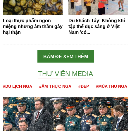
Loại thực phẩm ngon
Du khách Tây: Không khí
miệng nhưng âm thầm gây
tập thể dục sáng ở Việt
hại thận
Nam 'có...
BẤM ĐỂ XEM THÊM
THƯ VIỆN MEDIA
#DU LỊCH NGA
#ẨM THỰC NGA
#ĐẸP
#MÙA THU NGA