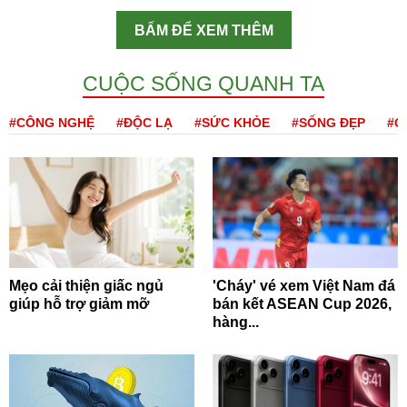
BẤM ĐỂ XEM THÊM
CUỘC SỐNG QUANH TA
#CÔNG NGHỆ
#ĐỘC LẠ
#SỨC KHỎE
#SỐNG ĐẸP
#Q
Mẹo cải thiện giấc ngủ
'Cháy' vé xem Việt Nam đá
giúp hỗ trợ giảm mỡ
bán kết ASEAN Cup 2026,
hàng...