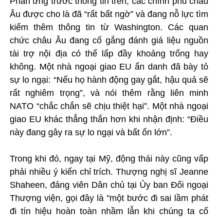
Phản ứng trước thông tin trên, các chính phủ châu
Âu được cho là đã “rất bất ngờ” và đang nỗ lực tìm
kiếm thêm thông tin từ Washington. Các quan
chức châu Âu đang cố gắng đánh giá liệu nguồn
tài trợ nội địa có thể lấp đầy khoảng trống hay
không. Một nhà ngoại giao EU ẩn danh đã bày tỏ
sự lo ngại: “Nếu họ hành động gay gắt, hậu quả sẽ
rất nghiêm trọng”, và nói thêm rằng liên minh
NATO “chắc chắn sẽ chịu thiệt hại”. Một nhà ngoại
giao EU khác thẳng thắn hơn khi nhận định: “Điều
này đang gây ra sự lo ngại và bất ổn lớn”.
Trong khi đó, ngay tại Mỹ, động thái này cũng vấp
phải nhiều ý kiến chỉ trích. Thượng nghị sĩ Jeanne
Shaheen, đảng viên Dân chủ tại Ủy ban Đối ngoại
Thượng viện, gọi đây là "một bước đi sai lầm phát
đi tín hiệu hoàn toàn nhầm lẫn khi chúng ta cố