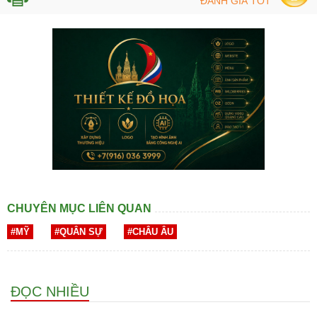
ĐÁNH GIÁ TỐT
CHUYÊN MỤC LIÊN QUAN
#MỸ
#QUÂN SỰ
#CHÂU ÂU
ĐỌC NHIỀU