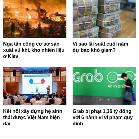
Nga tấn công cơ sở sản
Vì sao lãi suất cuối năm
xuất vũ khí, kho nhiên liệu
dự báo khó giảm?
ở Kiev
Kết nối xây dựng hệ sinh
Grab bị phạt 1,36 tỷ đồng
thái dược Việt Nam hiện
với 6 hành vi vi phạm quy
đại
định...