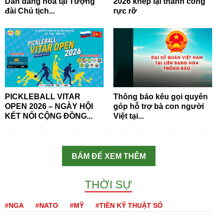
Dân dâng hoa tại Tượng
2026 khép lại thành công
đài Chủ tịch...
rực rỡ
PICKLEBALL VITAR
Thông báo kêu gọi quyên
OPEN 2026 – NGÀY HỘI
góp hỗ trợ bà con người
KẾT NỐI CỘNG ĐỒNG...
Việt tại...
BẤM ĐỂ XEM THÊM
THỜI SỰ
#NGA
#NATO
#MỸ
#TIỀN KỸ THUẬT SỐ