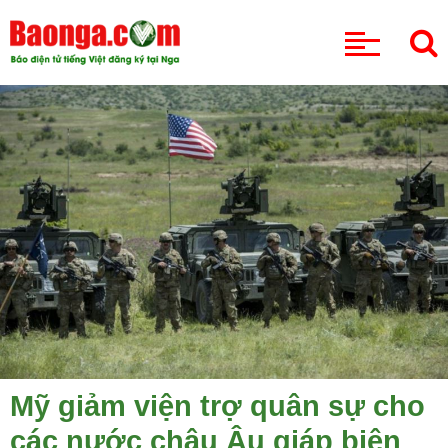
CHUYÊN MỤC
Mỹ giảm viện trợ quân sự cho
các nước châu Âu giáp biên