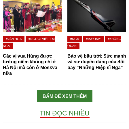
#VĂN HÓA
#NGƯỜI VIỆT TẠI
#NGA
#MÁY BAY
#KHÔNG
NGA
QUÂN
Các vị vua Hùng được
Bảo vệ bầu trời: Sức mạnh
tưởng niệm không chỉ ở
và sự duyên dáng của đội
Hà Nội mà còn ở Moskva
bay "Những Hiệp sĩ Nga"
nữa
BẤM ĐỂ XEM THÊM
TIN ĐỌC NHIỀU