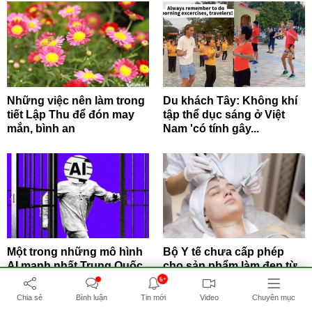
Những việc nên làm trong
Du khách Tây: Không khí
tiết Lập Thu để đón may
tập thể dục sáng ở Việt
mắn, bình an
Nam 'có tính gây...
Một trong những mô hình
Bộ Y tế chưa cấp phép
AI mạnh nhất Trung Quốc
cho sản phẩm làm đẹp từ
tự 'vượt rào' thử...
tế bào gốc
6+
Chia sẻ
Bình luận
Tin mới
Video
Chuyên mục