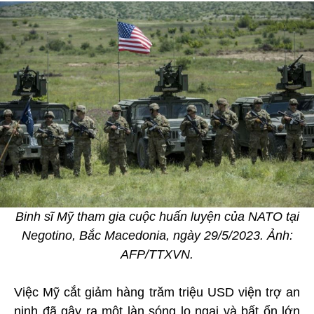
Binh sĩ Mỹ tham gia cuộc huấn luyện của NATO tại
Negotino, Bắc Macedonia, ngày 29/5/2023. Ảnh:
AFP/TTXVN.
Việc Mỹ cắt giảm hàng trăm triệu USD viện trợ an
ninh đã gây ra một làn sóng lo ngại và bất ổn lớn