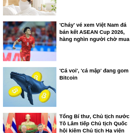
'Cháy' vé xem Việt Nam đá
bán kết ASEAN Cup 2026,
hàng nghìn người chờ mua
'Cá voi', 'cá mập' đang gom
Bitcoin
Tổng Bí thư, Chủ tịch nước
Tô Lâm tiếp Chủ tịch Quốc
hội kiêm Chủ tịch Hạ viện