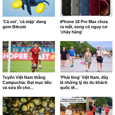
'Cá voi', 'cá mập' đang
iPhone 18 Pro Max chưa
gom Bitcoin
ra mắt, song có nguy cơ
'cháy hàng'
Tuyển Việt Nam thắng
'Phải lòng' Việt Nam, đây
Campuchia: Đạt mục tiêu
là những lý do du khách
và sửa lỗi cho...
quốc tế...