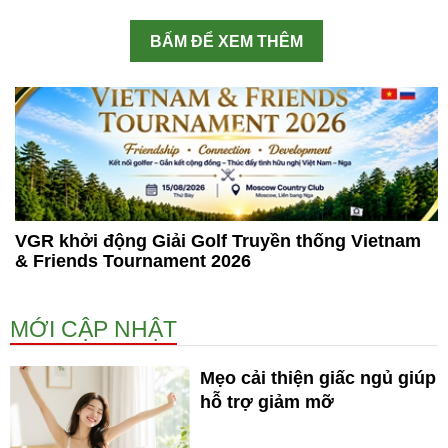
BẤM ĐỂ XEM THÊM
VGR khởi động Giải Golf Truyền thống Vietnam
& Friends Tournament 2026
MỚI CẬP NHẬT
Mẹo cải thiện giấc ngủ giúp
hỗ trợ giảm mỡ