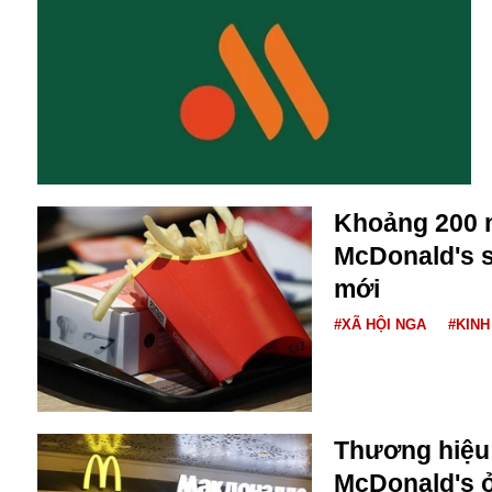
Alibaba
Angela Merkel
Aeroflot
ASEAN
Argentina
Ai
Azovstal
Khoảng 200 
McDonald's s
mới
#XÃ HỘI NGA
#KINH
Thương hiệu
McDonald's ở