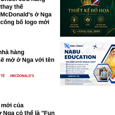
thay thế
McDonald's ở Nga
công bố logo mới
nhà hàng
ẽ mở ở Nga với tên
 TẾ
#MCDONALD’S
 mới của
 Nga có thể là ''Fun