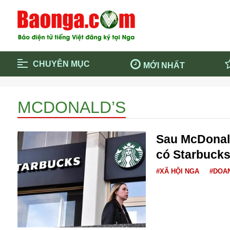
CHUYÊN MỤC
MỚI NHẤT
Trang chủ
Blockcha
MCDONALD’S
Điểm tin chính
Dịch Covi
Cộng đồng
Thông ti
Sau McDonal
Cuộc sống quanh ta
Khám phá
có Starbucks
Quảng cáo
Chính trị
#XÃ HỘI NGA
#DOA