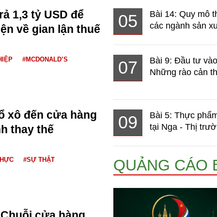
rả 1,3 tỷ USD để
Bài 14: Quy mô t
05
các ngành sản xuấ
ện về gian lận thuế
HIỆP
#MCDONALD’S
Bài 9: Đầu tư và
07
Những rào cản th
ổ xô đến cửa hàng
Bài 5: Thực phẩm
09
tại Nga - Thị trườ
h thay thế
THỰC
#SỰ THẬT
QUẢNG CÁO 
Chuỗi cửa hàng