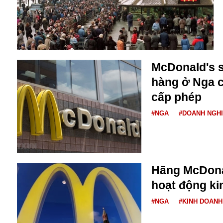
Buôn bán ở Nga
Bộ Quốc phòng
Bác Hồ
Bộ Y tế
Bão tuyết
McDonald's s
Bệnh viện
hàng ở Nga 
Bản quyền
Bảo tàng
cấp phép
Blockchain
#NGA
#DOANH NGH
Bộ Ngoại giao
Bình Dương
Biển Đen
Boeing
Bình Định
Hãng McDona
Bulgaria
hoạt động ki
Biến chủng
Baikal
#NGA
#KINH DOANH
Bakhmut