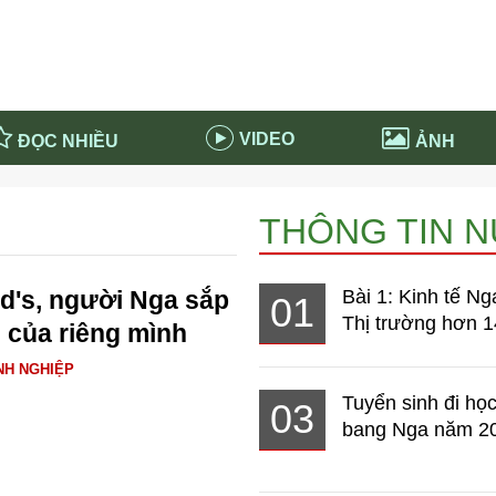
VIDEO
ĐỌC NHIỀU
ẢNH
in và ứng dụng
Tiêu điểm Covid-19
THÔNG TIN 
d-19 tại Nga
Thời sự
n nước Nga
NABU EDUCATION
d's, người Nga sắp
Bài 1: Kinh tế Ng
01
 nước Nga
Tử vi hàng ngày
Thị trường hơn 1
 của riêng mình
 Nga - Việt Nam
Phân tích chính trị
NH NGHIỆP
Tuyển sinh đi học
03
bang Nga năm 2