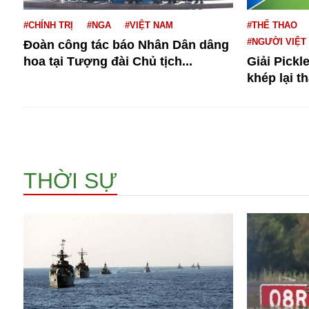
Dịch vụ
Diego Maradona
#CHÍNH TRỊ
#NGA
#VIỆT NAM
#THỂ THAO
Di cư
Facebook
#NGƯỜI VIỆT
Đoàn công tác báo Nhân Dân dâng
Dòng chảy phương Bắc 1
FED
hoa tại Tượng đài Chủ tịch...
Giải Pickl
Dải Gaza
Fansipan
khép lại t
F0
FLC
F-16
THỜI SỰ
Gương sáng
Golf
Giáng sinh
GDP