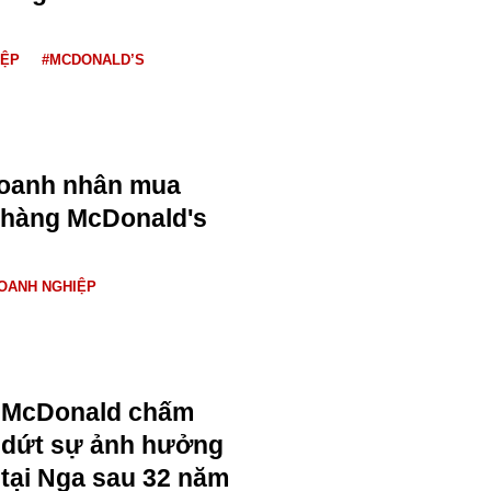
IỆP
#MCDONALD’S
oanh nhân mua
 hàng McDonald's
OANH NGHIỆP
McDonald chấm
dứt sự ảnh hưởng
tại Nga sau 32 năm