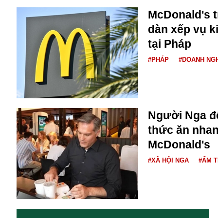
McDonald's t
dàn xếp vụ ki
tại Pháp
#PHÁP
#DOANH NG
Người Nga đ
thức ăn nhan
McDonald's
An ninh
#XÃ HỘI NGA
#ẨM 
Anh
Australia
Amazon
Army Games
Apple