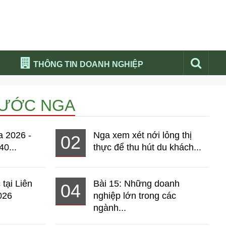
THÔNG TIN DOANH NGHIỆP
Đừng bỏ lỡ
NƯỚC NGA
Nổi bật báo nga
Thư viện media
a 2026 -
Nga xem xét nới lỏng thị
02
Phân tích thị trường Nga 2026
40...
thực để thu hút du khách...
 tại Liên
Bài 15: Những doanh
04
026
nghiệp lớn trong các
ngành...