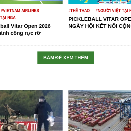
#VIETNAM AIRLINES
#THỂ THAO
#NGƯỜI VIỆT TẠI 
 TẠI NGA
PICKLEBALL VITAR OPE
eball Vitar Open 2026
NGÀY HỘI KẾT NỐI CỘN
hành công rực rỡ
BẤM ĐỂ XEM THÊM