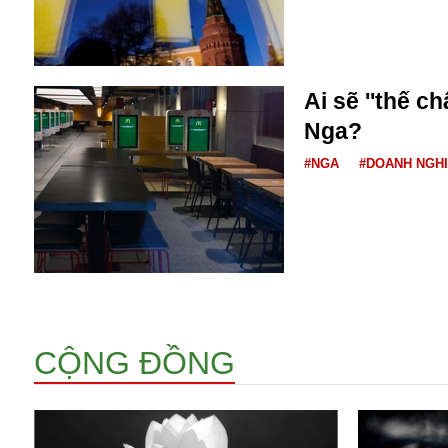
Bulagria
Crimea
Ai sẽ ''thế c
Chính trị
Nga?
Công nghệ
Chuyện hay
#NGA
#DOANH NGH
Chuyện lạ
Cuộc sống quanh ta
Casino
Chiến tranh thương mại
Chi hội phụ nữ TTTM Mátxcơva
Chính trị Nga
Chợ Vòm
CỘNG ĐỒNG
Cảnh sát
Cấm bay
Cao tốc
Canada