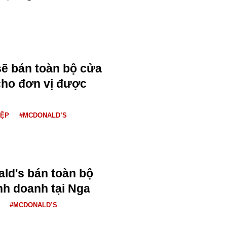
ẽ bán toàn bộ cửa
cho đơn vị được
IỆP
#MCDONALD’S
ld's bán toàn bộ
nh doanh tại Nga
#MCDONALD’S