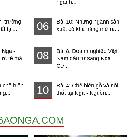
ngành...
hị trường
Bài 10: Những ngành sản
06
t tại...
xuất có khả năng mở ra...
o Nga -
Bài 8: Doanh nghiệp Việt
08
ực tế mà...
Nam đầu tư sang Nga -
Cơ...
 chế biến
Bài 4: Chế biến gỗ và nội
10
ng...
thất tại Nga - Nguồn...
BAONGA.COM