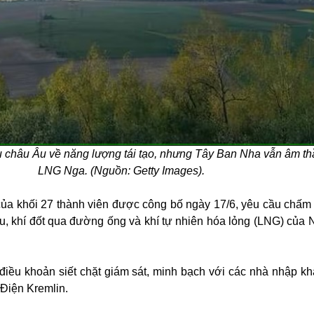
u châu Âu về năng lượng tái tạo, nhưng Tây Ban Nha vẫn âm t
LNG Nga. (Nguồn: Getty Images).
của khối 27 thành viên được công bố ngày 17/6, yêu cầu chấm
u, khí đốt qua đường ống và khí tự nhiên hóa lỏng (LNG) của 
điều khoản siết chặt giám sát, minh bạch với các nhà nhập k
 Điện Kremlin.