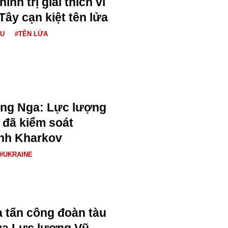
ính trị giải thích vì
ây cạn kiệt tên lửa
ÂU
#TÊN LỬA
ng Nga: Lực lượng
 đã kiểm soát
ỉnh Kharkov
#UKRAINE
 tấn công đoàn tàu