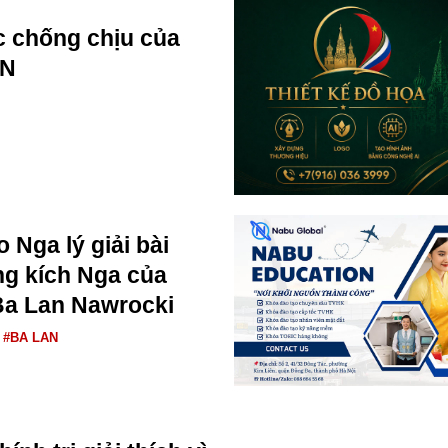
 chống chịu của
AN
 Nga lý giải bài
ng kích Nga của
Ba Lan Nawrocki
#BA LAN