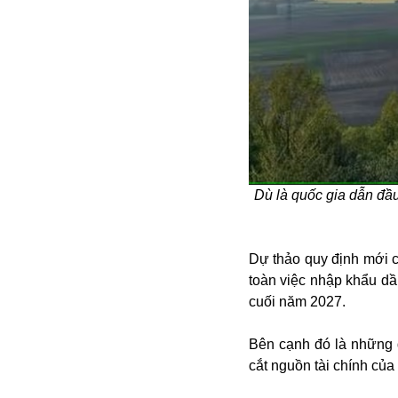
Alibaba
Angela Merkel
Aeroflot
ASEAN
Argentina
Ai
Azovstal
Dù là quốc gia dẫn đầ
Dự thảo quy định mới 
toàn việc nhập khẩu dầ
cuối năm 2027.
Bên cạnh đó là những 
cắt nguồn tài chính của