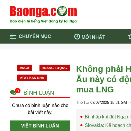
CHUYÊN MỤC
MỚI NHẤT
Trang chủ
Blockcha
Điểm tin chính
Dịch Covi
Không phải H
#NGA
#NĂNG LƯỢNG
Cộng đồng
Thông ti
Âu này có độn
#TÂY BAN NHA
Cuộc sống quanh ta
Khám phá
mua LNG
Quảng cáo
Chính trị
0
BÌNH LUẬN
Thứ hai 07/07/2025
15:31
GMT 
Chưa có bình luận nào cho
bài viết này.
Bỉ nhập khí đốt Nga n
Slovakia: Kế hoạch ch
VIẾT BÌNH LUẬN