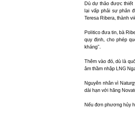
Dù dự thảo được thiết 
lại vấp phải sự phản 
Teresa Ribera, thành v
Politico đưa tin, bà R
quy định, cho phép qu
kháng".
Thêm vào đó, dù là qu
Bói toán
âm thầm nhập LNG Nga
Bóng đá
Bill Gates
Nguyên nhân vì Naturg
BĐS
dài hạn với hãng Nova
Bí ẩn
Bitcoin
Nếu đơn phương hủy hợp
Bamboo Airways
Báo Nga có gì?
Biển Đông
Barrack Obama
Bắc Kinh