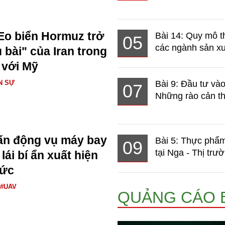
Eo biển Hormuz trở
Bài 14: Quy mô t
05
các ngành sản xuấ
 bài" của Iran trong
 với Mỹ
N SỰ
Bài 9: Đầu tư và
07
Những rào cản th
ấn động vụ máy bay
Bài 5: Thực phẩm
09
tại Nga - Thị trườ
ái bí ẩn xuất hiện
Đức
#UAV
QUẢNG CÁO 