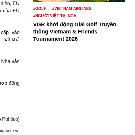
nhiên, EU
#GOLF
#VIETNAM AIRLINES
nh của EU
#NGƯỜI VIỆT TẠI NGA
VGR khởi động Giải Golf Truyền
thống Vietnam & Friends
 cấp" vào
Tournament 2026
 "bất khả
n Nha vẫn
 hợp đồng
 Politico)
oquocte.vn