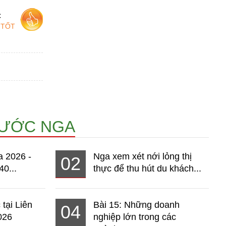
c
 TỐT
NƯỚC NGA
a 2026 -
Nga xem xét nới lỏng thị
02
40...
thực để thu hút du khách...
 tại Liên
Bài 15: Những doanh
04
026
nghiệp lớn trong các