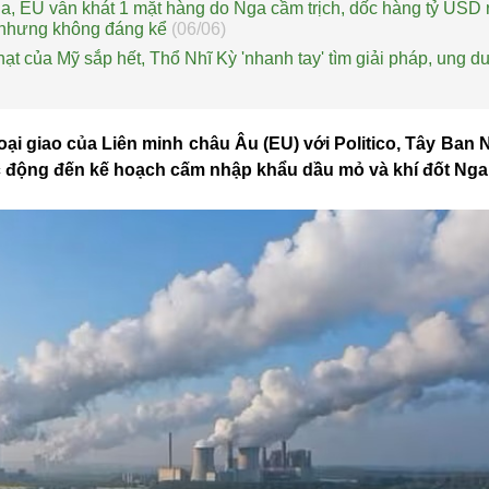
a, EU vẫn khát 1 mặt hàng do Nga cầm trịch, dốc hàng tỷ USD 
’ nhưng không đáng kể
(06/06)
hạt của Mỹ sắp hết, Thổ Nhĩ Kỳ 'nhanh tay' tìm giải pháp, ung 
ại giao của Liên minh châu Âu (EU) với Politico, Tây Ban
c động đến kế hoạch cấm nhập khẩu dầu mỏ và khí đốt Nga