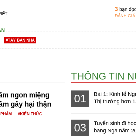
3
bạn đọ
VIẾT
ĐÁNH GIÁ
AN
#TÂY BAN NHA
THÔNG TIN 
hẩm ngon miệng
Bài 1: Kinh tế Ng
01
Thị trường hơn 1
ầm gây hại thận
 PHẨM
#KIẾN THỨC
Tuyển sinh đi học
03
bang Nga năm 2