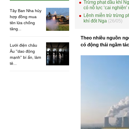
Trừng phạt dầu khí Ng
có nỗ lực ‘cai nghiện
Tây Ban Nha hủy
Lệnh miễn trừ trừng p
hợp đồng mua
khí đốt Nga
(26/05)
tên lửa chống
tăng...
Theo nhiều nguồn ngo
có động thái ngầm tá
Lưới điện châu
Âu ''dao động
mạnh'' bí ẩn, làm
tê...
An ninh
Anh
Australia
Amazon
Army Games
Apple