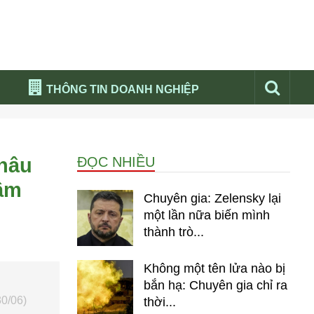
THÔNG TIN DOANH NGHIỆP
Đừng bỏ lỡ
Nổi bật báo nga
châu
ĐỌC NHIỀU
Thư viện media
hầm
Phân tích thị trường Nga 2026
Chuyên gia: Zelensky lại
một lần nữa biến mình
thành trò...
Không một tên lửa nào bị
bắn hạ: Chuyên gia chỉ ra
30/06)
thời...