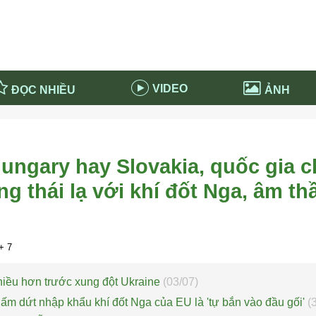
VIDEO
ĐỌC NHIỀU
ẢNH
in và ứng dụng
Tiêu điểm Covid-19
d-19 tại Nga
Thời sự
ungary hay Slovakia, quốc gia 
n nước Nga
NABU EDUCATION
g thái lạ với khí đốt Nga, âm t
 nước Nga
Tử vi hàng ngày
 Nga - Việt Nam
Phân tích chính trị
+ 7
hiều hơn trước xung đột Ukraine
(03/07)
ấm dứt nhập khẩu khí đốt Nga của EU là 'tự bắn vào đầu gối'
(