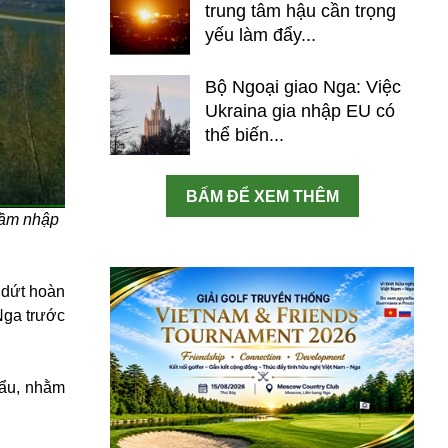
trung tâm hậu cần trọng
yếu làm đẩy...
Bộ Ngoại giao Nga: Việc
Ukraina gia nhập EU có
thể biến...
BẤM ĐỂ XEM THÊM
hầm nhập
 dứt hoàn
Nga trước
hẩu, nhằm