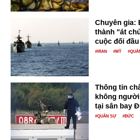
Bulagria
Chuyên gia: 
Crimea
thành "át chủ
Chính trị
cuộc đối đầu
Công nghệ
Chuyện hay
#IRAN
#MỸ
#QUÂ
Chuyện lạ
Cuộc sống quanh ta
Casino
Chiến tranh thương mại
Thông tin ch
Chi hội phụ nữ TTTM Mátxcơva
không người l
Chính trị Nga
Chợ Vòm
tại sân bay 
Cảnh sát
#QUÂN SỰ
#ĐỨC
Cấm bay
Cao tốc
Canada