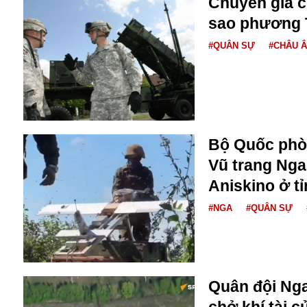
Chuyên gia ch
Dịch vụ
Diego Maradona
sao phương T
Di cư
Facebook
#QUÂN SỰ
#CHÂU 
Dòng chảy phương Bắc 1
FED
Dải Gaza
Fansipan
F0
FLC
F-16
Bộ Quốc phò
Vũ trang Nga
Aniskino ở t
#NGA
#QUÂN SỰ
Gương sáng
Golf
Giáng sinh
Quân đội Nga
GDP