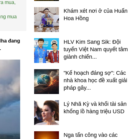
ra mua,
Khám xét nơi ở của Huấn
dung mua
Hoa Hồng
 Nha đang
HLV Kim Sang Sik: Đội
.
tuyển Việt Nam quyết tâm
giành chiến...
"Kế hoạch đáng sợ": Các
nhà khoa học đề xuất giải
pháp gây...
Lý Nhã Kỳ và khối tài sản
khổng lồ hàng triệu USD
Nga tấn công vào các