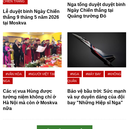
CHIẾN THẮNG
Nga tổng duyệt duyệt binh
Ngày Chiến thắng tại
Lễ duyệt binh Ngày Chiến
Quảng trường Đỏ
thắng 9 tháng 5 năm 2026
tại Moskva
#VĂN HÓA
#NGƯỜI VIỆT TẠI
#NGA
#MÁY BAY
#KHÔNG
NGA
QUÂN
Các vị vua Hùng được
Bảo vệ bầu trời: Sức mạnh
tưởng niệm không chỉ ở
và sự duyên dáng của đội
Hà Nội mà còn ở Moskva
bay "Những Hiệp sĩ Nga"
nữa