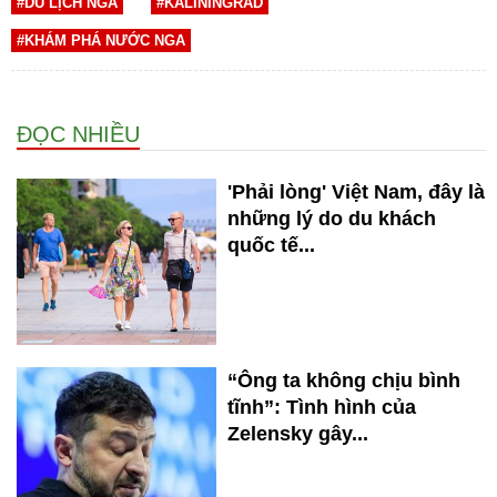
#DU LỊCH NGA
#KALININGRAD
#KHÁM PHÁ NƯỚC NGA
ĐỌC NHIỀU
'Phải lòng' Việt Nam, đây là
những lý do du khách
quốc tế...
“Ông ta không chịu bình
tĩnh”: Tình hình của
Zelensky gây...