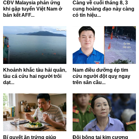
CĐV Malaysia phản ứng
Càng về cuối tháng 8, 3
khi gặp tuyển Việt Nam ở
cung hoàng đạo này càng
bán kết AFF...
có tín hiệu...
Khoảnh khắc tàu hải quân,
Nam điều dưỡng ép tim
tàu cá cứu hai người trôi
cứu người đột quỵ ngay
dạt...
trên sân cầu...
Bí quyết ăn trứng giúp
Đôi bông tai kim cương