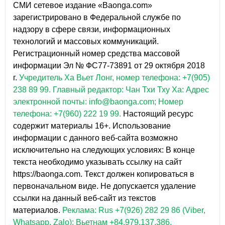
СМИ сетевое издание «Baonga.com»
зарегистрировано в Федеральной службе по
надзору в сфере связи, информационных
технологий и массовых коммуникаций.
Регистрационный номер средства массовой
информации Эл № ФС77-73891 от 29 октября 2018
г.
Учредитель Ха Вьет Лонг, номер телефона: +7(905)
238 89 99.
Главный редактор: Чан Тхи Тху Ха: Адрес
электронной почты: info@baonga.com; Номер
телефона: +7(960) 222 19 99.
Настоящий ресурс
содержит материалы 16+. Использование
информации с данного веб-сайта возможно
исключительно на следующих условиях: В конце
текста необходимо указывать ссылку на сайт
https://baonga.com. Текст должен копироваться в
первоначальном виде. Не допускается удаление
ссылки на данный веб-сайт из текстов
материалов.
Реклама: Rus +7(926) 282 29 86 (Viber,
Whatsapp, Zalo); Вьетнам +84.979.137.386.