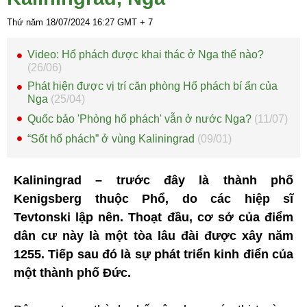
Thứ năm 18/07/2024
16:27
GMT + 7
Video: Hổ phách được khai thác ở Nga thế nào?
(26/06)
Phát hiện được vị trí căn phòng Hổ phách bí ẩn của
Nga
(25/04)
Quốc bảo 'Phòng hổ phách' vẫn ở nước Nga?
(11/07)
“Sốt hổ phách” ở vùng Kaliningrad
(09/01)
Kaliningrad – trước đây là thành phố
Kenigsberg thuộc Phổ, do các hiệp sĩ
Tevtonski lập nên. Thoạt đầu, cơ sở của điểm
dân cư này là một tòa lâu đài được xây năm
1255. Tiếp sau đó là sự phát triển kinh điển của
một thành phố Đức.