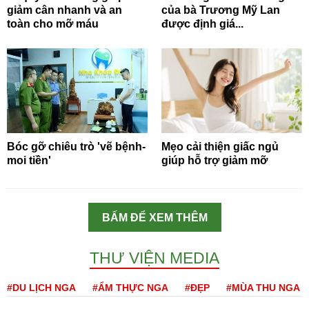
giảm cân nhanh và an
của bà Trương Mỹ Lan
toàn cho mỡ máu
được định giá...
Bóc gỡ chiêu trò 'vẽ bệnh-
Mẹo cải thiện giấc ngủ
moi tiền'
giúp hỗ trợ giảm mỡ
BẤM ĐỂ XEM THÊM
THƯ VIỆN MEDIA
#DU LỊCH NGA
#ẨM THỰC NGA
#ĐẸP
#MÙA THU NGA