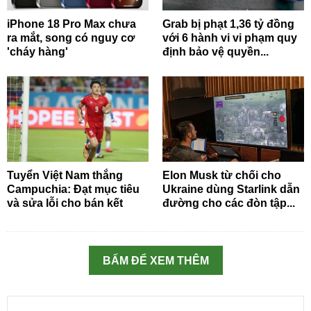
iPhone 18 Pro Max chưa
Grab bị phạt 1,36 tỷ đồng
ra mắt, song có nguy cơ
với 6 hành vi vi phạm quy
'cháy hàng'
định bảo vệ quyền...
Tuyển Việt Nam thắng
Elon Musk từ chối cho
Campuchia: Đạt mục tiêu
Ukraine dùng Starlink dẫn
và sửa lỗi cho bán kết
đường cho các đòn tập...
BẤM ĐỂ XEM THÊM