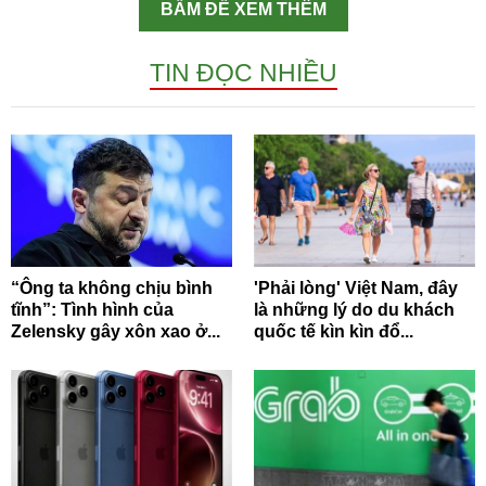
BẤM ĐỂ XEM THÊM
TIN ĐỌC NHIỀU
“Ông ta không chịu bình
'Phải lòng' Việt Nam, đây
tĩnh”: Tình hình của
là những lý do du khách
Zelensky gây xôn xao ở...
quốc tế kìn kìn đổ...