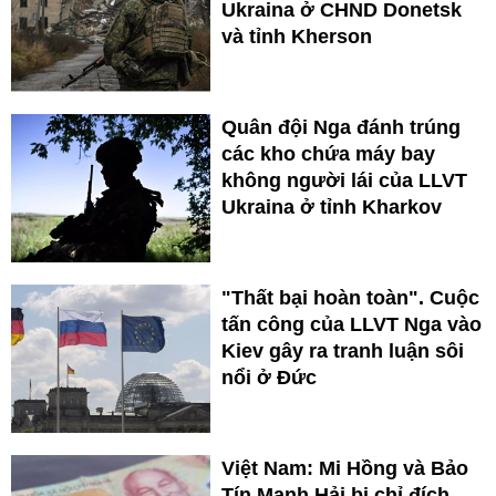
Ukraina ở CHND Donetsk
và tỉnh Kherson
Quân đội Nga đánh trúng
các kho chứa máy bay
không người lái của LLVT
Ukraina ở tỉnh Kharkov
"Thất bại hoàn toàn". Cuộc
tấn công của LLVT Nga vào
Kiev gây ra tranh luận sôi
nổi ở Đức
Việt Nam: Mi Hồng và Bảo
Tín Mạnh Hải bị chỉ đích