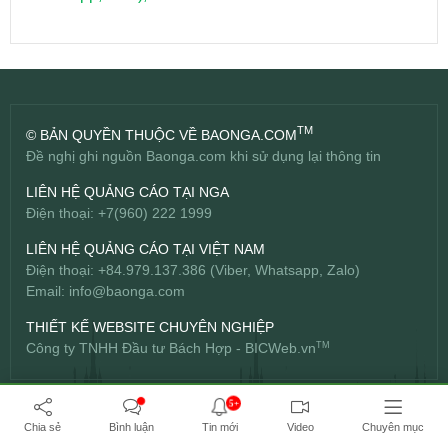
TM
© BẢN QUYỀN THUỘC VỀ BAONGA.COM
Đề nghị ghi nguồn Baonga.com khi sử dụng lại thông tin
LIÊN HỆ QUẢNG CÁO TẠI NGA
Điện thoại: +7(960) 222 1999
LIÊN HỆ QUẢNG CÁO TẠI VIỆT NAM
Điện thoại: +84.979.137.386 (Viber, Whatsapp, Zalo)
Email:
info@baonga.com
THIẾT KẾ WEBSITE CHUYÊN NGHIỆP
Công ty TNHH Đầu tư Bách Hợp -
BICWeb.vn
TM
5+
Chia sẻ
Bình luận
Tin mới
Video
Chuyên mục