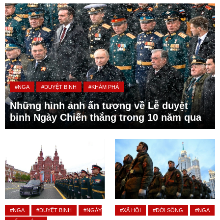
#NGA
#DUYỆT BINH
#KHÁM PHÁ
Những hình ảnh ấn tượng về Lễ duyệt
binh Ngày Chiến thắng trong 10 năm qua
#NGA
#DUYỆT BINH
#NGÀY
#XÃ HỘI
#ĐỜI SỐNG
#NGA