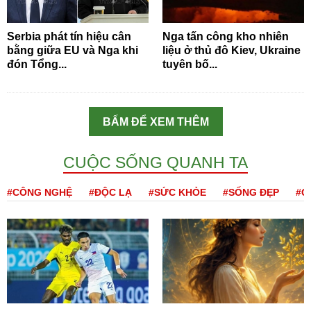
Serbia phát tín hiệu cân
Nga tấn công kho nhiên
bằng giữa EU và Nga khi
liệu ở thủ đô Kiev, Ukraine
đón Tổng...
tuyên bố...
BẤM ĐỂ XEM THÊM
CUỘC SỐNG QUANH TA
#CÔNG NGHỆ
#ĐỘC LẠ
#SỨC KHỎE
#SỐNG ĐẸP
#Q