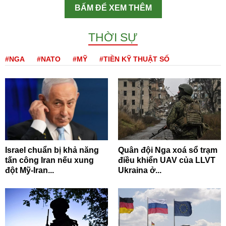
BẤM ĐỂ XEM THÊM
THỜI SỰ
#NGA
#NATO
#MỸ
#TIỀN KỸ THUẬT SỐ
Israel chuẩn bị khả năng
Quân đội Nga xoá sổ trạm
tấn công Iran nếu xung
điều khiển UAV của LLVT
đột Mỹ-Iran...
Ukraina ở...