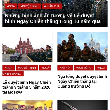
#NGA
#DUYỆT BINH
#KHÁM PHÁ
Những hình ảnh ấn tượng về Lễ duyệt
binh Ngày Chiến thắng trong 10 năm qua
#NGA
#DUYỆT BINH
#NGÀY
#XÃ HỘI
#ĐỜI SỐNG
#NGA
CHIẾN THẮNG
Nga tổng duyệt duyệt binh
Ngày Chiến thắng tại
Lễ duyệt binh Ngày Chiến
Quảng trường Đỏ
thắng 9 tháng 5 năm 2026
tại Moskva