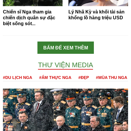
Chiến sĩ Nga tham gia
Lý Nhã Kỳ và khối tài sản
chiến dịch quân sự đặc
khổng lồ hàng triệu USD
biệt sống sót...
BẤM ĐỂ XEM THÊM
THƯ VIỆN MEDIA
#DU LỊCH NGA
#ẨM THỰC NGA
#ĐẸP
#MÙA THU NGA