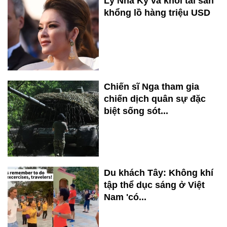
Lý Nhã Kỳ và khối tài sản
khổng lồ hàng triệu USD
Chiến sĩ Nga tham gia
chiến dịch quân sự đặc
biệt sống sót...
Du khách Tây: Không khí
tập thể dục sáng ở Việt
Nam 'có...