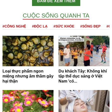
BẤM ĐỂ XEM THÊM
CUỘC SỐNG QUANH TA
#CÔNG NGHỆ
#ĐỘC LẠ
#SỨC KHỎE
#SỐNG ĐẸP
#Q
Loại thực phẩm ngon
Du khách Tây: Không khí
miệng nhưng âm thầm gây
tập thể dục sáng ở Việt
hại thận
Nam 'có...