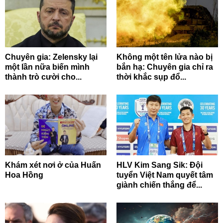
Chuyên gia: Zelensky lại
Không một tên lửa nào bị
một lần nữa biến mình
bắn hạ: Chuyên gia chỉ ra
thành trò cười cho...
thời khắc sụp đổ...
Khám xét nơi ở của Huấn
HLV Kim Sang Sik: Đội
Hoa Hồng
tuyển Việt Nam quyết tâm
giành chiến thắng để...