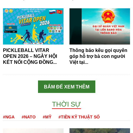
PICKLEBALL VITAR
Thông báo kêu gọi quyên
OPEN 2026 – NGÀY HỘI
góp hỗ trợ bà con người
KẾT NỐI CỘNG ĐỒNG...
Việt tại...
BẤM ĐỂ XEM THÊM
THỜI SỰ
#NGA
#NATO
#MỸ
#TIỀN KỸ THUẬT SỐ