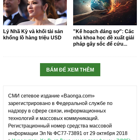
Lý Nhã Kỳ và khối tài sản
"Kế hoạch đáng sợ": Các
khổng lồ hàng triệu USD
nhà khoa học đề xuất giải
pháp gây sốc để cứu...
BẤM ĐỂ XEM THÊM
СМИ сетевое издание «Baonga.com»
зарегистрировано в Федеральной службе по
надзору в сфере связи, информационных
технологий и массовых коммуникаций.
Регистрационный номер средства массовой
информации Эл № ФС77-73891 от 29 октября 2018