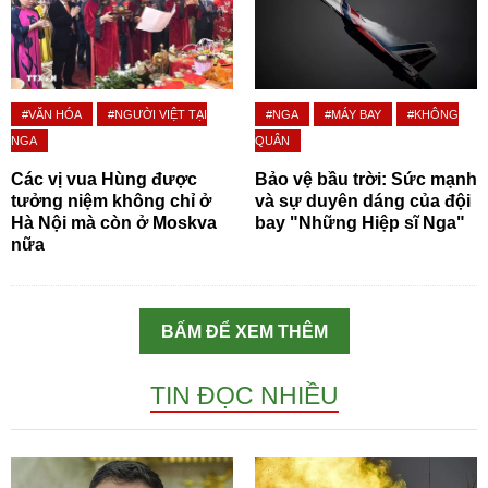
#VĂN HÓA
#NGƯỜI VIỆT TẠI
#NGA
#MÁY BAY
#KHÔNG
NGA
QUÂN
Các vị vua Hùng được
Bảo vệ bầu trời: Sức mạnh
tưởng niệm không chỉ ở
và sự duyên dáng của đội
Hà Nội mà còn ở Moskva
bay "Những Hiệp sĩ Nga"
nữa
BẤM ĐỂ XEM THÊM
TIN ĐỌC NHIỀU