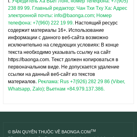
г.
Учредитель Ха Вьет Лонг, номер телефона: +7(905)
238 89 99.
Главный редактор: Чан Тхи Тху Ха: Адрес
электронной почты: info@baonga.com; Номер
телефона: +7(960) 222 19 99.
Настоящий ресурс
содержит материалы 16+. Использование
информации с данного веб-сайта возможно
исключительно на следующих условиях: В конце
текста необходимо указывать ссылку на сайт
https://baonga.com. Текст должен копироваться в
первоначальном виде. Не допускается удаление
ссылки на данный веб-сайт из текстов
материалов.
Реклама: Rus +7(926) 282 29 86 (Viber,
Whatsapp, Zalo); Вьетнам +84.979.137.386.
TM
© BẢN QUYỀN THUỘC VỀ BAONGA.COM