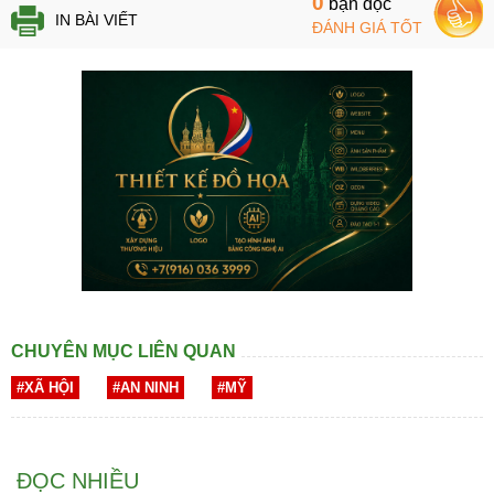
0
bạn đọc
IN BÀI VIẾT
ĐÁNH GIÁ TỐT
CHUYÊN MỤC LIÊN QUAN
#XÃ HỘI
#AN NINH
#MỸ
ĐỌC NHIỀU