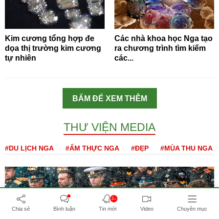
Kim cương tổng hợp đe
Các nhà khoa học Nga tạo
dọa thị trường kim cương
ra chương trình tìm kiếm
tự nhiên
các...
BẤM ĐỂ XEM THÊM
THƯ VIỆN MEDIA
#DU LỊCH NGA
#ẨM THỰC NGA
#ĐẸP
#MÙA THU NGA
5+
Chia sẻ
Bình luận
Tin mới
Video
Chuyên mục