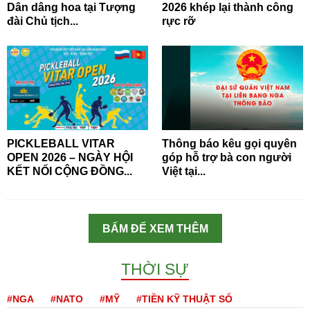
Dân dâng hoa tại Tượng
2026 khép lại thành công
đài Chủ tịch...
rực rỡ
PICKLEBALL VITAR
Thông báo kêu gọi quyên
OPEN 2026 – NGÀY HỘI
góp hỗ trợ bà con người
KẾT NỐI CỘNG ĐỒNG...
Việt tại...
BẤM ĐỂ XEM THÊM
THỜI SỰ
#NGA
#NATO
#MỸ
#TIỀN KỸ THUẬT SỐ