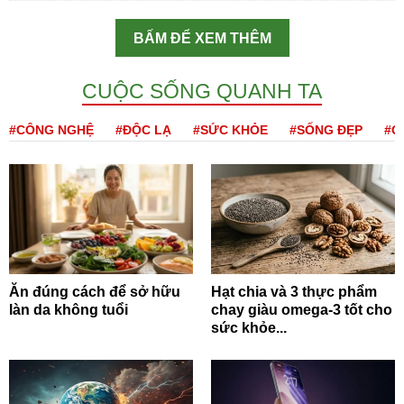
BẤM ĐỂ XEM THÊM
CUỘC SỐNG QUANH TA
#CÔNG NGHỆ
#ĐỘC LẠ
#SỨC KHỎE
#SỐNG ĐẸP
#Q
Ăn đúng cách để sở hữu
Hạt chia và 3 thực phẩm
làn da không tuổi
chay giàu omega-3 tốt cho
sức khỏe...