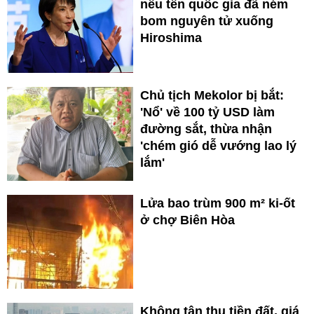
nêu tên quốc gia đã ném
bom nguyên tử xuống
Hiroshima
Chủ tịch Mekolor bị bắt:
'Nổ' về 100 tỷ USD làm
đường sắt, thừa nhận
'chém gió dễ vướng lao lý
lắm'
Lửa bao trùm 900 m² ki-ốt
ở chợ Biên Hòa
Không tận thu tiền đất, giá