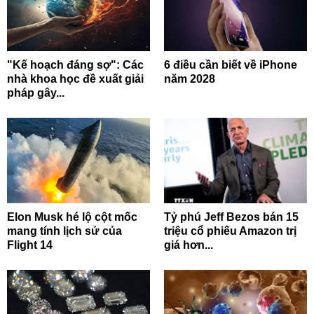
"Kế hoạch đáng sợ": Các
6 điều cần biết về iPhone
nhà khoa học đề xuất giải
năm 2028
pháp gây...
Elon Musk hé lộ cột mốc
Tỷ phú Jeff Bezos bán 15
mang tính lịch sử của
triệu cổ phiếu Amazon trị
Flight 14
giá hơn...