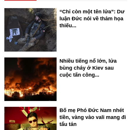
“Chỉ còn một tên lửa”: Dư
luận Đức nói về thảm họa
thiếu...
Nhiều tiếng nổ lớn, lửa
bùng cháy ở Kiev sau
cuộc tấn công...
Bố mẹ Phó Đức Nam nhét
tiền, vàng vào vali mang đi
tẩu tán