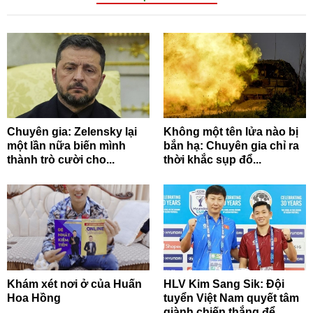
Chuyên gia: Zelensky lại
Không một tên lửa nào bị
một lần nữa biến mình
bắn hạ: Chuyên gia chỉ ra
thành trò cười cho...
thời khắc sụp đổ...
Khám xét nơi ở của Huấn
HLV Kim Sang Sik: Đội
Hoa Hồng
tuyển Việt Nam quyết tâm
giành chiến thắng để...