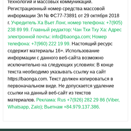
технологий и массовых коммуникаций.
Регистрационный номер средства массовой
информации Эл № ФС77-73891 от 29 октября 2018
г.
Учредитель Ха Вьет Лонг, номер телефона: +7(905)
238 89 99.
Главный редактор: Чан Тхи Тху Ха: Адрес
электронной почты: info@baonga.com; Номер
телефона: +7(960) 222 19 99.
Настоящий ресурс
содержит материалы 16+. Использование
информации с данного веб-сайта возможно
исключительно на следующих условиях: В конце
текста необходимо указывать ссылку на сайт
https://baonga.com. Текст должен копироваться в
первоначальном виде. Не допускается удаление
ссылки на данный веб-сайт из текстов
материалов.
Реклама: Rus +7(926) 282 29 86 (Viber,
Whatsapp, Zalo); Вьетнам +84.979.137.386.