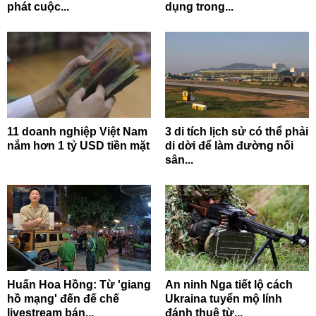
phát cuộc...
dụng trong...
11 doanh nghiệp Việt Nam
3 di tích lịch sử có thể phải
nắm hơn 1 tỷ USD tiền mặt
di dời để làm đường nối
sân...
Huấn Hoa Hồng: Từ 'giang
An ninh Nga tiết lộ cách
hồ mạng' đến đế chế
Ukraina tuyển mộ lính
livestream bán...
đánh thuê từ...