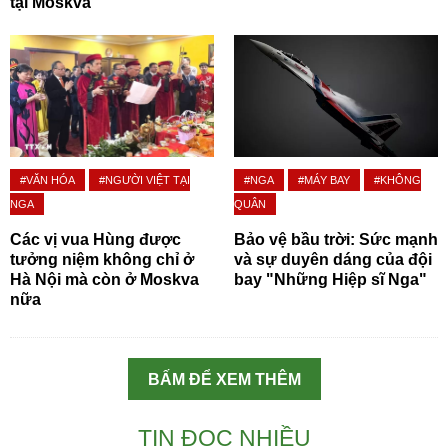
tại Moskva
#VĂN HÓA
#NGƯỜI VIỆT TẠI
#NGA
#MÁY BAY
#KHÔNG
NGA
QUÂN
Các vị vua Hùng được
Bảo vệ bầu trời: Sức mạnh
tưởng niệm không chỉ ở
và sự duyên dáng của đội
Hà Nội mà còn ở Moskva
bay "Những Hiệp sĩ Nga"
nữa
BẤM ĐỂ XEM THÊM
TIN ĐỌC NHIỀU