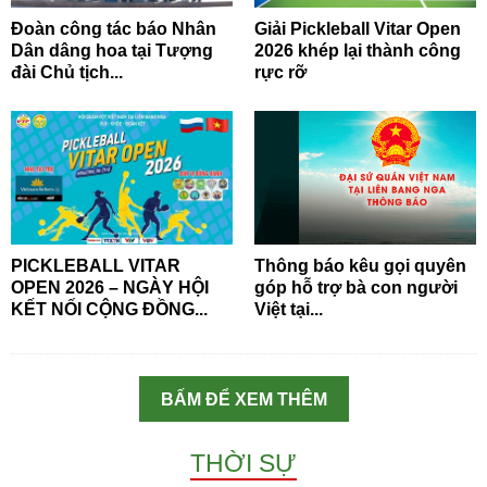
Đoàn công tác báo Nhân
Giải Pickleball Vitar Open
Dân dâng hoa tại Tượng
2026 khép lại thành công
đài Chủ tịch...
rực rỡ
PICKLEBALL VITAR
Thông báo kêu gọi quyên
OPEN 2026 – NGÀY HỘI
góp hỗ trợ bà con người
KẾT NỐI CỘNG ĐỒNG...
Việt tại...
BẤM ĐỂ XEM THÊM
THỜI SỰ