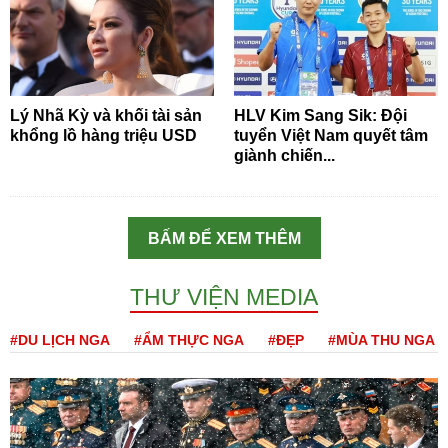
Lý Nhã Kỳ và khối tài sản
HLV Kim Sang Sik: Đội
khổng lồ hàng triệu USD
tuyển Việt Nam quyết tâm
giành chiến...
BẤM ĐỂ XEM THÊM
THƯ VIỆN MEDIA
#DU LỊCH NGA
#ẨM THỰC NGA
#ĐẸP
#MÙA THU NGA