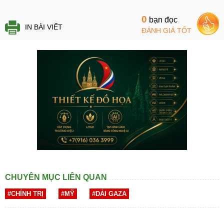
0
bạn đọc
IN BÀI VIẾT
ĐÁNH GIÁ TỐT
CHUYÊN MỤC LIÊN QUAN
#CHÍNH TRỊ
#MỸ
#DẢI GAZA