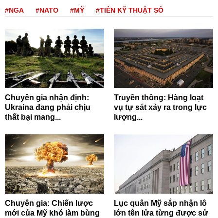
#NGA
#NATO
#MỸ
#TIỀN KỸ THUẬT SỐ
Chuyên gia nhận định:
Truyền thông: Hàng loạt
Ukraina đang phải chịu
vụ tự sát xảy ra trong lực
thất bại mang...
lượng...
Chuyên gia: Chiến lược
Lục quân Mỹ sắp nhận lô
mới của Mỹ khó làm bùng
lớn tên lửa từng được sử