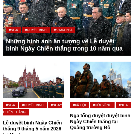
#NGA
#DUYỆT BINH
#KHÁM PHÁ
Những hình ảnh ấn tượng về Lễ duyệt
binh Ngày Chiến thắng trong 10 năm qua
#NGA
#DUYỆT BINH
#NGÀY
#XÃ HỘI
#ĐỜI SỐNG
#NGA
CHIẾN THẮNG
Nga tổng duyệt duyệt binh
Ngày Chiến thắng tại
Lễ duyệt binh Ngày Chiến
Quảng trường Đỏ
thắng 9 tháng 5 năm 2026