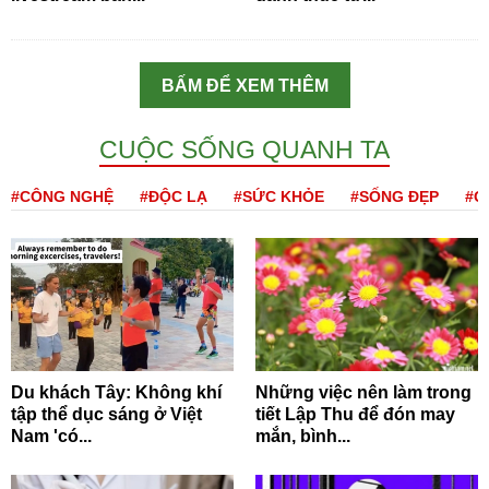
BẤM ĐỂ XEM THÊM
CUỘC SỐNG QUANH TA
#CÔNG NGHỆ
#ĐỘC LẠ
#SỨC KHỎE
#SỐNG ĐẸP
#Q
Du khách Tây: Không khí
Những việc nên làm trong
tập thể dục sáng ở Việt
tiết Lập Thu để đón may
Nam 'có...
mắn, bình...