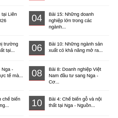
 tại Liên
Bài 15: Những doanh
04
026
nghiệp lớn trong các
ngành...
hị trường
Bài 10: Những ngành sản
06
t tại...
xuất có khả năng mở ra...
o Nga -
Bài 8: Doanh nghiệp Việt
08
ực tế mà...
Nam đầu tư sang Nga -
Cơ...
 chế biến
Bài 4: Chế biến gỗ và nội
10
ng...
thất tại Nga - Nguồn...