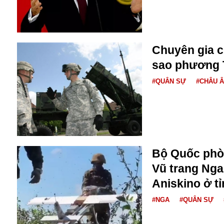
Dịch vụ
Diego Maradona
Di cư
Facebook
Dòng chảy phương Bắc 1
FED
Chuyên gia ch
Dải Gaza
Fansipan
sao phương T
F0
FLC
#QUÂN SỰ
#CHÂU 
F-16
Bộ Quốc phò
Vũ trang Nga
Gương sáng
Aniskino ở t
Golf
#NGA
#QUÂN SỰ
Giáng sinh
GDP