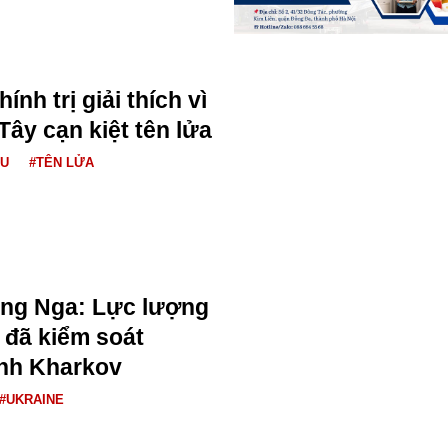
ính trị giải thích vì
ây cạn kiệt tên lửa
ÂU
#TÊN LỬA
ng Nga: Lực lượng
 đã kiểm soát
ỉnh Kharkov
#UKRAINE