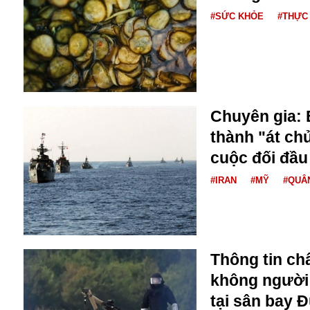
Bulagria
#SỨC KHỎE
#THỰC
Crimea
Chính trị
Công nghệ
Chuyên gia: 
Chuyện hay
Chuyện lạ
thành "át chủ
Cuộc sống quanh ta
cuộc đối đầu
Casino
Chiến tranh thương mại
#IRAN
#MỸ
#QUÂ
Chi hội phụ nữ TTTM Mátxcơva
Chính trị Nga
Chợ Vòm
Cảnh sát
Thông tin ch
Cấm bay
không người l
Cao tốc
Canada
tại sân bay 