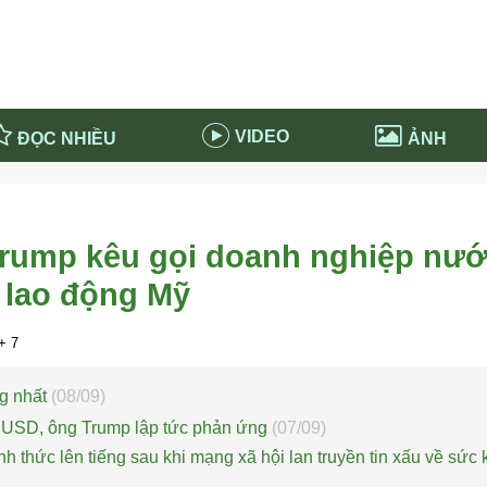
VIDEO
ĐỌC NHIỀU
ẢNH
in và ứng dụng
Tiêu điểm Covid-19
d-19 tại Nga
Thời sự
rump kêu gọi doanh nghiệp nư
n nước Nga
NABU EDUCATION
n lao động Mỹ
 nước Nga
Tử vi hàng ngày
 Nga - Việt Nam
Phân tích chính trị
+ 7
ng nhất
(08/09)
tỷ USD, ông Trump lập tức phản ứng
(07/09)
h thức lên tiếng sau khi mạng xã hội lan truyền tin xấu về sức