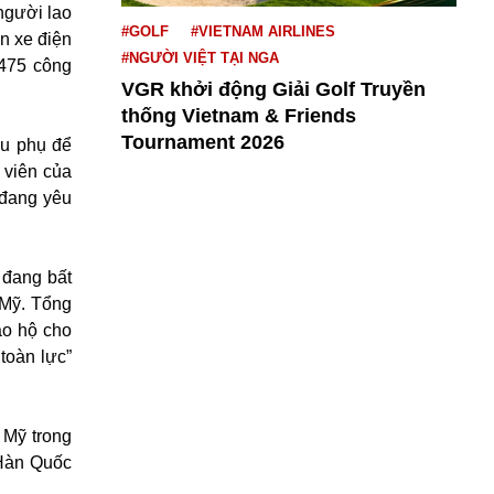
người lao
#GOLF
#VIETNAM AIRLINES
n xe điện
#NGƯỜI VIỆT TẠI NGA
 475 công
VGR khởi động Giải Golf Truyền
thống Vietnam & Friends
Tournament 2026
ầu phụ để
 viên của
 đang yêu
 đang bất
 Mỹ. Tổng
ảo hộ cho
toàn lực”
 Mỹ trong
 Hàn Quốc