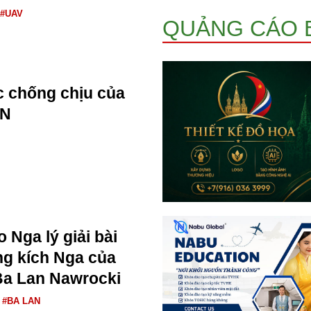
#UAV
QUẢNG CÁO 
 chống chịu của
AN
 Nga lý giải bài
ng kích Nga của
Ba Lan Nawrocki
#BA LAN