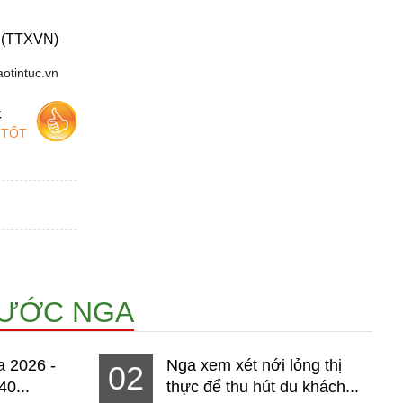
(TTXVN)
aotintuc.vn
c
 TỐT
NƯỚC NGA
a 2026 -
Nga xem xét nới lỏng thị
02
40...
thực để thu hút du khách...