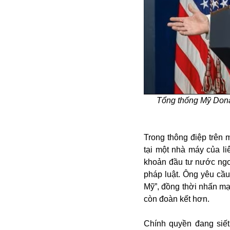
Alibaba
Angela Merkel
Aeroflot
ASEAN
Argentina
Ai
Azovstal
Tổng thống Mỹ Dona
Trong thông điệp trên 
tại một nhà máy của l
khoản đầu tư nước ngo
pháp luật. Ông yêu cầ
Mỹ”, đồng thời nhấn m
còn đoàn kết hơn.
Chính quyền đang siế