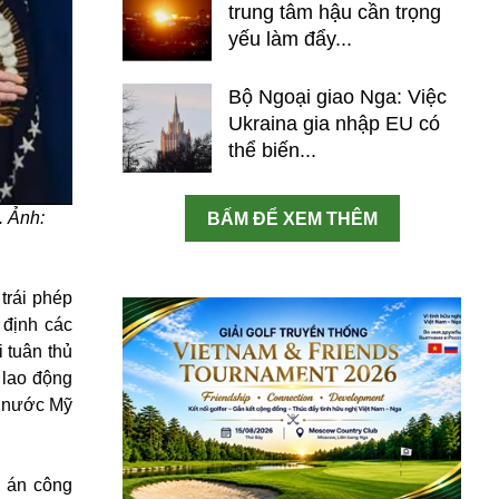
trung tâm hậu cần trọng
yếu làm đẩy...
Bộ Ngoại giao Nga: Việc
Ukraina gia nhập EU có
thể biến...
. Ảnh:
BẤM ĐỂ XEM THÊM
trái phép
 định các
 tuân thủ
 lao động
à nước Mỹ
ự án công