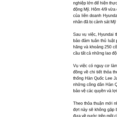
nghiệp lớn để hiện thự
động Mỹ. Hôm 4/9 vừa q
của liên doanh Hyunda
nhân đã bị cảnh sát Mỹ
Sau vụ việc, Hyundai 
bảo đảm tuân thủ luật
hãng và khoảng 250 cô
cầu tất cả những lao độ
Bói toán
Bóng đá
Vụ việc có nguy cơ là
Bill Gates
đồng về chi tiết thỏa 
BĐS
thống Hàn Quốc Lee Ja
Bí ẩn
những công dân Hàn Quố
Bitcoin
bảo vệ các quyền và lợi
Bamboo Airways
Báo Nga có gì?
Theo thỏa thuận mới nh
Biển Đông
đợt này sẽ không gặp 
Barrack Obama
đưa về nước trên một c
Bắc Kinh