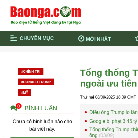
CHUYÊN MỤC
MỚI NHẤT
Trang chủ
Blockcha
Điểm tin chính
Dịch Covi
Tổng thống T
#CHÍNH TRỊ
Cộng đồng
Thông ti
ngoài ưu tiê
#DONALD TRUMP
Cuộc sống quanh ta
Khám phá
#MỸ
Quảng cáo
Chính trị
Thứ hai 08/09/2025
18:39
GMT 
0
BÌNH LUẬN
Điều ông Trump lo lắ
Google bị phạt 3,45 
Chưa có bình luận nào cho
bài viết này.
Tổng thống Trump chín
ông
(03/09)