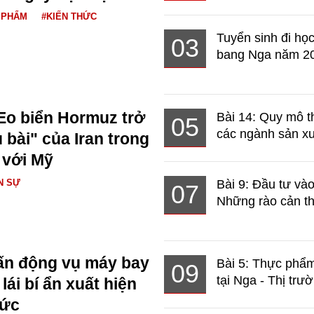
 PHẨM
#KIẾN THỨC
Tuyển sinh đi học
03
bang Nga năm 2
Eo biển Hormuz trở
Bài 14: Quy mô t
05
các ngành sản xuấ
 bài" của Iran trong
 với Mỹ
N SỰ
Bài 9: Đầu tư và
07
Những rào cản th
ấn động vụ máy bay
Bài 5: Thực phẩm
09
tại Nga - Thị trườ
ái bí ẩn xuất hiện
Đức