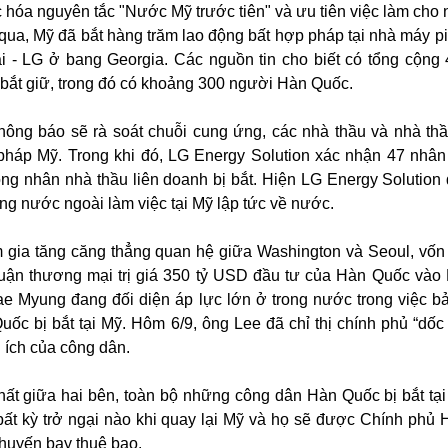
c hóa nguyên tắc "Nước Mỹ trước tiên" và ưu tiên việc làm cho 
ua, Mỹ đã bắt hàng trăm lao động bất hợp pháp tại nhà máy pi
i - LG ở bang Georgia. Các nguồn tin cho biết có tổng cộng
 bắt giữ, trong đó có khoảng 300 người Hàn Quốc.
thông báo sẽ rà soát chuỗi cung ứng, các nhà thầu và nhà th
 pháp Mỹ. Trong khi đó, LG Energy Solution xác nhận 47 nhân
ng nhân nhà thầu liên doanh bị bắt. Hiện LG Energy Solution
ng nước ngoài làm việc tại Mỹ lập tức về nước.
m gia tăng căng thẳng quan hệ giữa Washington và Seoul, vốn
thuận thương mại trị giá 350 tỷ USD đầu tư của Hàn Quốc vào
e Myung đang đối diện áp lực lớn ở trong nước trong việc b
c bị bắt tại Mỹ. Hôm 6/9, ông Lee đã chỉ thị chính phủ “dốc 
 ích của công dân.
ất giữa hai bên, toàn bộ những công dân Hàn Quốc bị bắt tại
bất kỳ trở ngại nào khi quay lại Mỹ và họ sẽ được Chính phủ
huyến bay thuê bao.