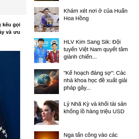
Khám xét nơi ở của Huấn
Hoa Hồng
g kêu gọi
ày và ưu
HLV Kim Sang Sik: Đội
tuyển Việt Nam quyết tâm
giành chiến...
"Kế hoạch đáng sợ": Các
nhà khoa học đề xuất giải
pháp gây...
Lý Nhã Kỳ và khối tài sản
khổng lồ hàng triệu USD
Nga tấn công vào các