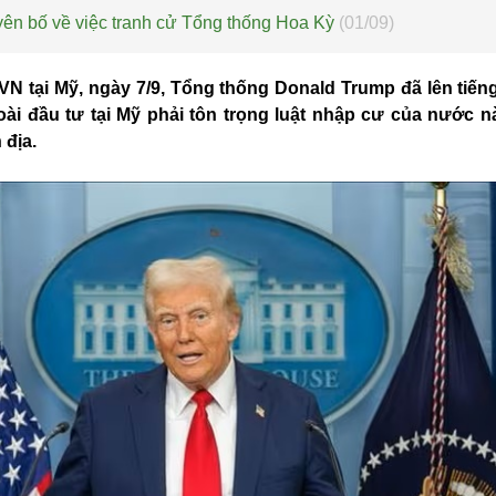
yên bố về việc tranh cử Tổng thống Hoa Kỳ
(01/09)
N tại Mỹ, ngày 7/9, Tổng thống Donald Trump đã lên tiến
ài đầu tư tại Mỹ phải tôn trọng luật nhập cư của nước n
 địa.