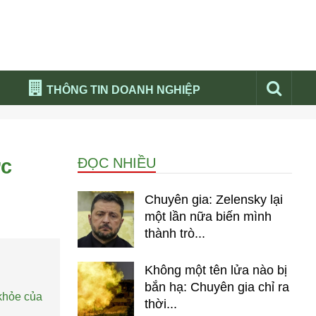
THÔNG TIN DOANH NGHIỆP
Đừng bỏ lỡ
Nổi bật báo nga
ớc
ĐỌC NHIỀU
Thư viện media
Phân tích thị trường Nga 2026
Chuyên gia: Zelensky lại
một lần nữa biến mình
thành trò...
Không một tên lửa nào bị
bắn hạ: Chuyên gia chỉ ra
 khỏe của
thời...