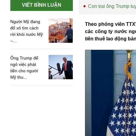
VIẾT BÌNH LUẬN
Con trai ông Trump tu
Người Mỹ đang
Theo phóng viên TTXV
đổ xô tìm cách
các công ty nước ngo
rời khỏi nước Mỹ
tiên thuê lao động bản
–...
Ông Trump để
ngỏ việc phát
tiền cho người
Mỹ thu...
An ninh
Anh
Australia
Amazon
Army Games
Apple