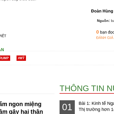
Đoàn Hùng
Nguồn:
b
0
bạn đọ
VIẾT
ĐÁNH GIÁ
AN
TRUMP
#MỸ
THÔNG TIN 
hẩm ngon miệng
Bài 1: Kinh tế Ng
01
Thị trường hơn 1
ầm gây hại thận