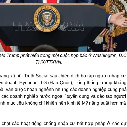
ld Trump phát biểu trong một cuộc họp báo ở Washington, D.C
THX/TTXVN.
mạng xã hội Truth Social sau chiến dịch bố ráp người nhập cư 
iên doanh Hyundai - LG (Hàn Quốc), Tổng thống Trump khẳng
ài vẫn được hoan nghênh nhưng các doanh nghiệp cũng phải
u các doanh nghiệp nước ngoài "tuyển dụng và đào tạo người
ạnh mục tiêu không chỉ khiến nền kinh tế Mỹ năng suất hơn m
t chặt các hoạt động chống nhập cư bất hợp pháp ở các d