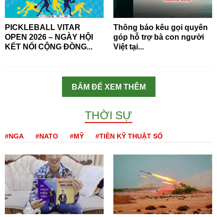
PICKLEBALL VITAR
Thông báo kêu gọi quyên
OPEN 2026 – NGÀY HỘI
góp hỗ trợ bà con người
KẾT NỐI CỘNG ĐỒNG...
Việt tại...
BẤM ĐỂ XEM THÊM
THỜI SỰ
#NGA
#NATO
#MỸ
#TIỀN KỸ THUẬT SỐ