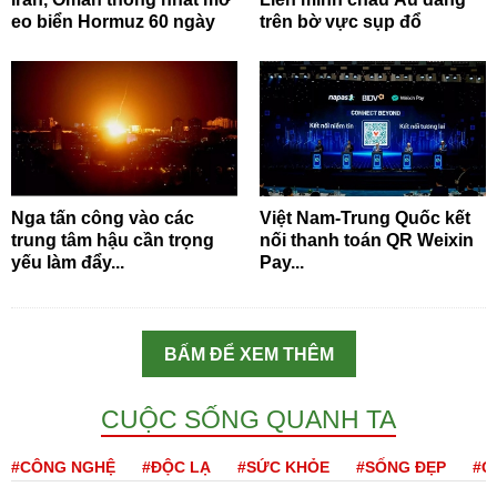
eo biển Hormuz 60 ngày
trên bờ vực sụp đổ
Nga tấn công vào các
Việt Nam-Trung Quốc kết
trung tâm hậu cần trọng
nối thanh toán QR Weixin
yếu làm đẩy...
Pay...
BẤM ĐỂ XEM THÊM
CUỘC SỐNG QUANH TA
#CÔNG NGHỆ
#ĐỘC LẠ
#SỨC KHỎE
#SỐNG ĐẸP
#Q