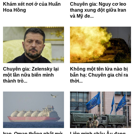
Khám xét nơi ở của Huấn
Chuyên gia: Nguy cơ leo
Hoa Hồng
thang xung đột giữa Iran
và Mỹ đe...
Chuyên gia: Zelensky lại
Không một tên lửa nào bị
một lần nữa biến mình
bắn hạ: Chuyên gia chỉ ra
thành trò...
thời...
Iran, Oman thống nhất mở
Liên minh châu Âu đang