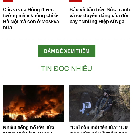
Các vị vua Hùng được
Bảo vệ bầu trời: Sức mạnh
tưởng niệm không chỉ ở
và sự duyên dáng của đội
Hà Nội mà còn ở Moskva
bay "Những Hiệp sĩ Nga"
nữa
BẤM ĐỂ XEM THÊM
TIN ĐỌC NHIỀU
Nhiều tiếng nổ lớn, lửa
“Chỉ còn một tên lửa”: Dư