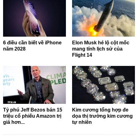
6 điều cần biết về iPhone
Elon Musk hé lộ cột mốc
năm 2028
mang tính lịch sử của
Flight 14
Tỷ phú Jeff Bezos bán 15
Kim cương tổng hợp đe
triệu cổ phiếu Amazon trị
dọa thị trường kim cương
giá hơn...
tự nhiên