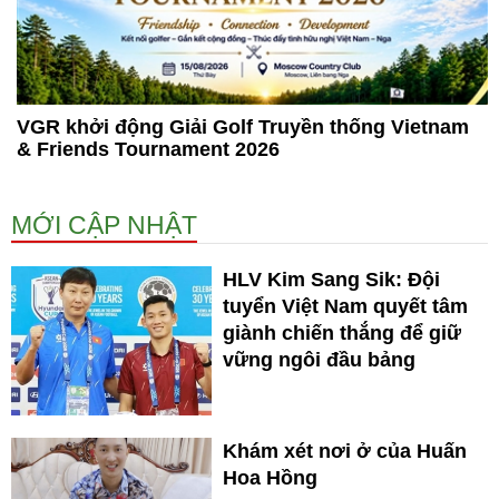
VGR khởi động Giải Golf Truyền thống Vietnam
& Friends Tournament 2026
MỚI CẬP NHẬT
HLV Kim Sang Sik: Đội
tuyển Việt Nam quyết tâm
giành chiến thắng để giữ
vững ngôi đầu bảng
Khám xét nơi ở của Huấn
Hoa Hồng