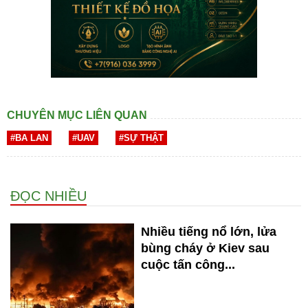
CHUYÊN MỤC LIÊN QUAN
#BA LAN
#UAV
#SỰ THẬT
ĐỌC NHIỀU
Nhiều tiếng nổ lớn, lửa
bùng cháy ở Kiev sau
cuộc tấn công...