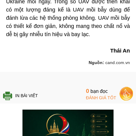
Ukraine mỗi ngày. Trong số UAV được triển khai
có một lượng đáng kể là UAV mồi bẫy dùng để
đánh lừa các hệ thống phòng không. UAV mồi bẫy
có thiết kế đơn giản, không mang theo chất nổ và
dễ bị gây nhiễu tín hiệu và bay lạc.
Thái An
Nguồn:
cand.com.vn
0
bạn đọc
IN BÀI VIẾT
ĐÁNH GIÁ TỐT