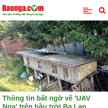
CHUYÊN MỤC
Thông tin bất ngờ về 'UAV
Nga' trên bầu trời Ba Lan