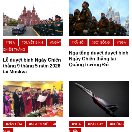
#NGA
#DUYỆT BINH
#NGÀY
#XÃ HỘI
#ĐỜI SỐNG
#NGA
CHIẾN THẮNG
Nga tổng duyệt duyệt binh
Ngày Chiến thắng tại
Lễ duyệt binh Ngày Chiến
Quảng trường Đỏ
thắng 9 tháng 5 năm 2026
tại Moskva
#VĂN HÓA
#NGƯỜI VIỆT TẠI
#NGA
#MÁY BAY
#KHÔNG
NGA
QUÂN