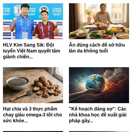
HLV Kim Sang Sik: Đội
Ăn đúng cách để sở hữu
tuyển Việt Nam quyết tâm
làn da không tuổi
giành chiến...
Hạt chia và 3 thực phẩm
"Kế hoạch đáng sợ": Các
chay giàu omega-3 tốt cho
nhà khoa học đề xuất giải
sức khỏe...
pháp gây...