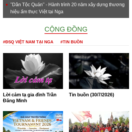
''Dân Tộc Quán'' - Hành trình 20 năm xây dựng thương
hiệu ẩm thực Việt tại Nga
CỘNG ĐỒNG
#ĐSQ VIỆT NAM TẠI NGA
#TIN BUỒN
Lời cảm tạ gia đình Trần
Tin buồn (30/7/2026)
Đăng Minh