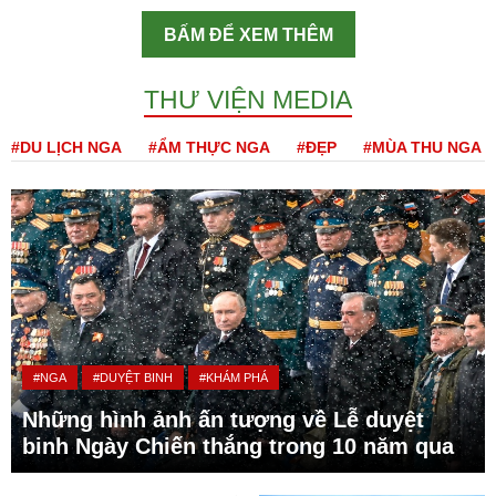
BẤM ĐỂ XEM THÊM
THƯ VIỆN MEDIA
#DU LỊCH NGA
#ẨM THỰC NGA
#ĐẸP
#MÙA THU NGA
#NGA
#DUYỆT BINH
#KHÁM PHÁ
Những hình ảnh ấn tượng về Lễ duyệt
binh Ngày Chiến thắng trong 10 năm qua