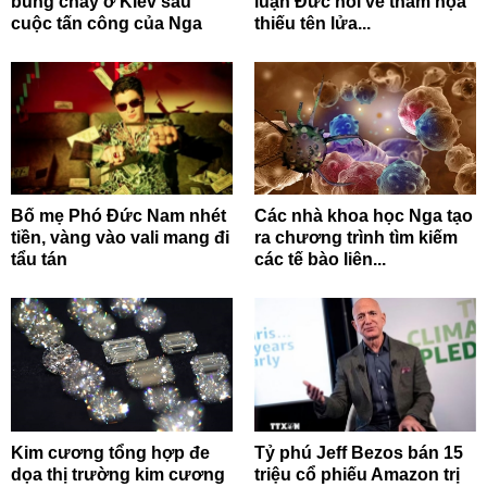
bùng cháy ở Kiev sau
luận Đức nói về thảm họa
cuộc tấn công của Nga
thiếu tên lửa...
Bố mẹ Phó Đức Nam nhét
Các nhà khoa học Nga tạo
tiền, vàng vào vali mang đi
ra chương trình tìm kiếm
tẩu tán
các tế bào liên...
Kim cương tổng hợp đe
Tỷ phú Jeff Bezos bán 15
dọa thị trường kim cương
triệu cổ phiếu Amazon trị