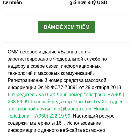
tự nhiên
giá hơn 4 tỷ USD
BẤM ĐỂ XEM THÊM
СМИ сетевое издание «Baonga.com»
зарегистрировано в Федеральной службе по
надзору в сфере связи, информационных
технологий и массовых коммуникаций.
Регистрационный номер средства массовой
информации Эл № ФС77-73891 от 29 октября 2018
г.
Учредитель Ха Вьет Лонг, номер телефона: +7(905)
238 89 99.
Главный редактор: Чан Тхи Тху Ха: Адрес
электронной почты: info@baonga.com; Номер
телефона: +7(960) 222 19 99.
Настоящий ресурс
содержит материалы 16+. Использование
информации с данного веб-сайта возможно