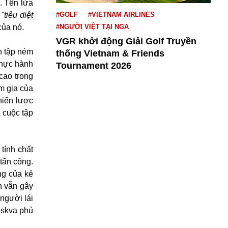
. Tên lửa
ã
"tiêu diệt
#GOLF
#VIETNAM AIRLINES
của nó.
#NGƯỜI VIỆT TẠI NGA
VGR khởi động Giải Golf Truyền
n tập ném
thống Vietnam & Friends
thực hành
Tournament 2026
cao trong
m gia của
hiến lược
 cuộc tập
tính chất
tấn công.
ng của kẻ
n vẫn gây
 người lái
oskva phủ