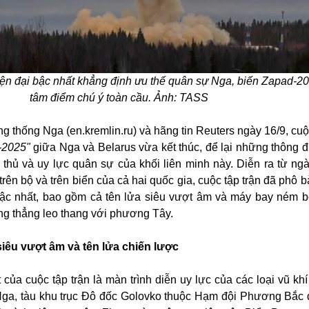
hiện đại bậc nhất khẳng định ưu thế quân sự Nga, biến Zapad-2
tâm điểm chú ý toàn cầu. Ảnh: TASS
 thống Nga (en.kremlin.ru) và hãng tin Reuters ngày 16/9, cuộc
-2025"
giữa Nga và Belarus vừa kết thúc, để lại những thông 
thủ và uy lực quân sự của khối liên minh này. Diễn ra từ ng
 trên bộ và trên biển của cả hai quốc gia, cuộc tập trận đã phô 
 bậc nhất, bao gồm cả tên lửa siêu vượt âm và máy bay ném 
ăng thẳng leo thang với phương Tây.
siêu vượt âm và tên lửa chiến lược
của cuộc tập trận là màn trình diễn uy lực của các loại vũ khí
ga, tàu khu trục Đô đốc Golovko thuộc Hạm đội Phương Bắc