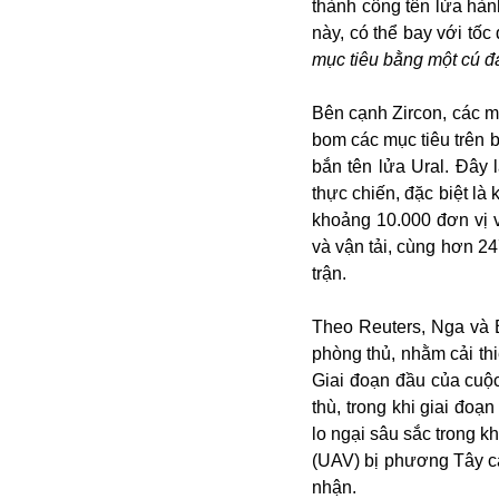
thành công tên lửa hàn
này, có thể bay với tố
mục tiêu bằng một cú đá
Bên cạnh Zircon, các m
bom các mục tiêu trên b
bắn tên lửa Ural. Đây 
thực chiến, đặc biệt là
khoảng 10.000 đơn vị v
Bói toán
và vận tải, cùng hơn 2
Bóng đá
trận.
Bill Gates
BĐS
Theo Reuters, Nga và 
Bí ẩn
phòng thủ, nhằm cải th
Bitcoin
Giai đoạn đầu của cuộc
Bamboo Airways
thù, trong khi giai đoạ
Báo Nga có gì?
lo ngại sâu sắc trong k
Biển Đông
(UAV) bị phương Tây c
Barrack Obama
nhận.
Bắc Kinh