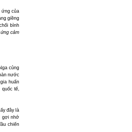
n ứng của
áng giềng
chối bình
 ứng cảm
 Nga củng
đoàn nước
 gia huấn
 quốc tế,
ấy đây là
g gợi nhớ
đầu chiến