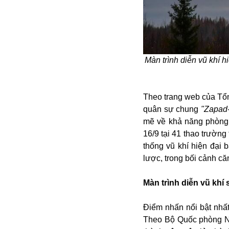
Alibaba
Angela Merkel
Aeroflot
ASEAN
Argentina
Màn trình diễn vũ khí 
Ai
Azovstal
Theo trang web của Tổng
quân sự chung
"Zapad
mẽ về khả năng phòng 
16/9 tại 41 thao trường
thống vũ khí hiện đại
lược, trong bối cảnh c
Màn trình diễn vũ khí 
Điểm nhấn nổi bật nhất 
Theo Bộ Quốc phòng N