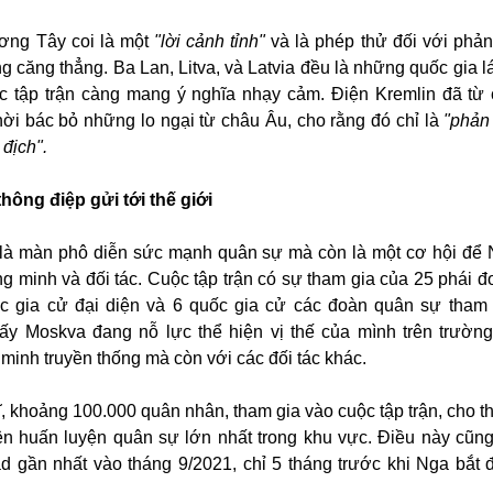
ơng Tây coi là một
"lời cảnh tỉnh"
và là phép thử đối với phả
g căng thẳng. Ba Lan, Litva, và Latvia đều là những quốc gia l
ộc tập trận càng mang ý nghĩa nhạy cảm. Điện Kremlin đã từ 
thời bác bỏ những lo ngại từ châu Âu, cho rằng đó chỉ là
"phản
 địch".
hông điệp gửi tới thế giới
là màn phô diễn sức mạnh quân sự mà còn là một cơ hội để
g minh và đối tác. Cuộc tập trận có sự tham gia của 25 phái 
ốc gia cử đại diện và 6 quốc gia cử các đoàn quân sự tham
hấy Moskva đang nỗ lực thể hiện vị thế của mình trên trường
minh truyền thống mà còn với các đối tác khác.
, khoảng 100.000 quân nhân, tham gia vào cuộc tập trận, cho th
ện huấn luyện quân sự lớn nhất trong khu vực. Điều này cũn
d gần nhất vào tháng 9/2021, chỉ 5 tháng trước khi Nga bắt 
.