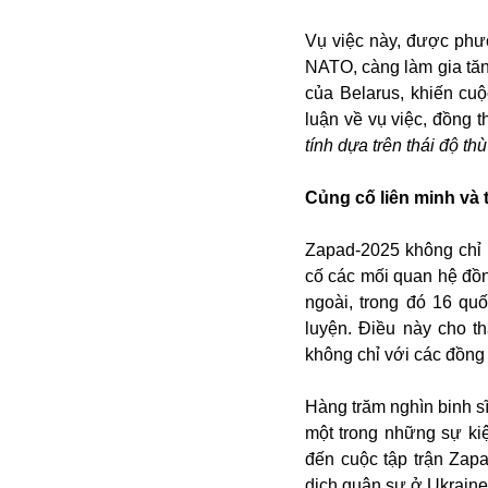
Buôn bán ở Nga
Vụ việc này, được phư
Bộ Quốc phòng
NATO, càng làm gia tăn
Bác Hồ
của Belarus, khiến cu
Bộ Y tế
luận về vụ việc, đồng 
Bão tuyết
tính dựa trên thái độ thù
Bệnh viện
Bản quyền
Củng cố liên minh và t
Bảo tàng
Blockchain
Zapad-2025 không chỉ 
Bộ Ngoại giao
cố các mối quan hệ đồn
Bình Dương
ngoài, trong đó 16 qu
Biển Đen
luyện. Điều này cho t
Boeing
không chỉ với các đồng 
Bình Định
Bulgaria
Hàng trăm nghìn binh sĩ
Biến chủng
một trong những sự ki
Baikal
đến cuộc tập trận Zapa
Bakhmut
dịch quân sự ở Ukraine