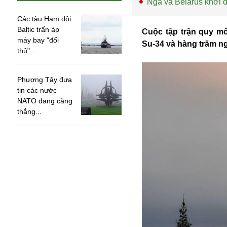
Nga và Belarus khởi 
Các tàu Hạm đội
Baltic trấn áp
Cuộc tập trận quy mô
máy bay "đối
Su-34 và hàng trăm ng
thủ"...
Phương Tây đưa
tin các nước
NATO đang căng
thẳng...
An ninh
Anh
Australia
Amazon
Army Games
Apple