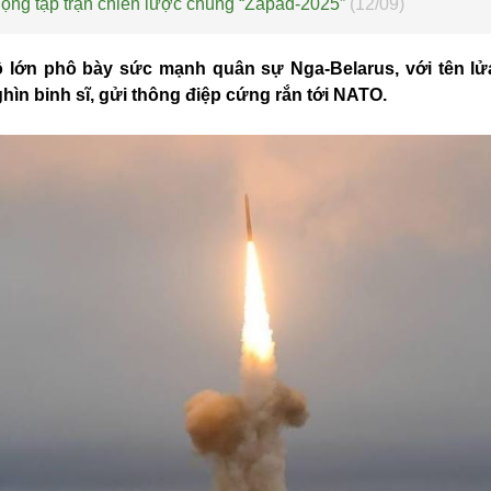
động tập trận chiến lược chung “Zapad-2025”
(12/09)
 lớn phô bày sức mạnh quân sự Nga-Belarus, với tên lửa
hìn binh sĩ, gửi thông điệp cứng rắn tới NATO.