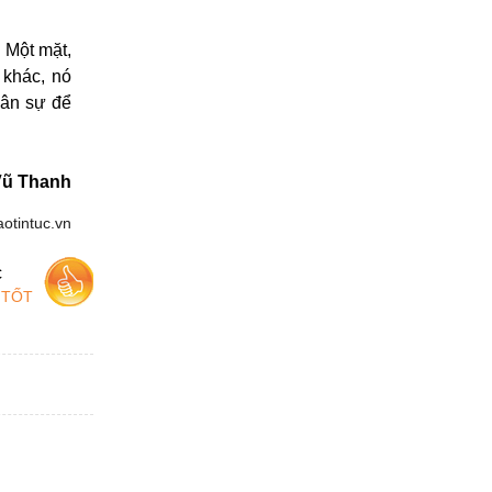
 Một mặt,
 khác, nó
uân sự để
Vũ Thanh
aotintuc.vn
c
 TỐT