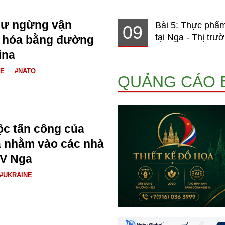
ư ngừng vận
Bài 5: Thực phẩm
09
tại Nga - Thị trườ
 hóa bằng đường
ina
NE
#NATO
QUẢNG CÁO 
uộc tấn công của
a nhằm vào các nhà
AV Nga
#UKRAINE