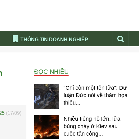
THÔNG TIN DOANH NGHIỆP
Đừng bỏ lỡ
Nổi bật báo nga
n
ĐỌC NHIỀU
Thư viện media
Phân tích thị trường Nga 2026
“Chỉ còn một tên lửa”: Dư
luận Đức nói về thảm họa
thiếu...
025
(17/09)
Nhiều tiếng nổ lớn, lửa
bùng cháy ở Kiev sau
cuộc tấn công...