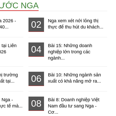
NƯỚC NGA
a 2026 -
Nga xem xét nới lỏng thị
02
40...
thực để thu hút du khách...
 tại Liên
Bài 15: Những doanh
04
026
nghiệp lớn trong các
ngành...
hị trường
Bài 10: Những ngành sản
06
t tại...
xuất có khả năng mở ra...
o Nga -
Bài 8: Doanh nghiệp Việt
08
ực tế mà...
Nam đầu tư sang Nga -
Cơ...