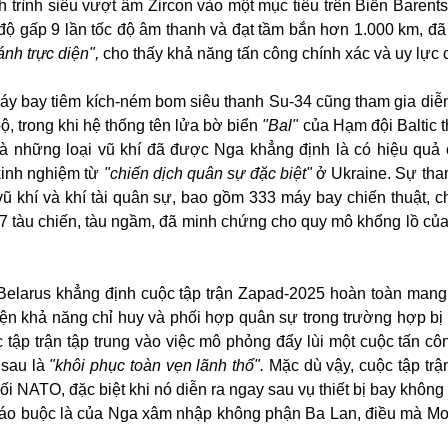
h trình siêu vượt âm Zircon vào một mục tiêu trên Biển Barents
c độ gấp 9 lần tốc độ âm thanh và đạt tầm bắn hơn 1.000 km, đ
nh trực diện",
cho thấy khả năng tấn công chính xác và uy lực 
áy bay tiêm kích-ném bom siêu thanh Su-34 cũng tham gia diễ
ộ, trong khi hệ thống tên lửa bờ biển
"Bal"
của Hạm đội Baltic 
là những loại vũ khí đã được Nga khẳng định là có hiệu quả 
 kinh nghiệm từ
"chiến dịch quân sự đặc biệt"
ở Ukraine. Sự tha
ũ khí và khí tài quân sự, bao gồm 333 máy bay chiến thuật, c
47 tàu chiến, tàu ngầm, đã minh chứng cho quy mô khổng lồ của
Belarus khẳng định cuộc tập trận Zapad-2025 hoàn toàn mang 
iện khả năng chỉ huy và phối hợp quân sự trong trường hợp bị 
 tập trận tập trung vào việc mô phỏng đẩy lùi một cuộc tấn cô
n sau là
"khôi phục toàn vẹn lãnh thổ".
Mặc dù vậy, cuộc tập trậ
hối NATO, đặc biệt khi nó diễn ra ngay sau vụ thiết bị bay không
áo buộc là của Nga xâm nhập không phận Ba Lan, điều mà M