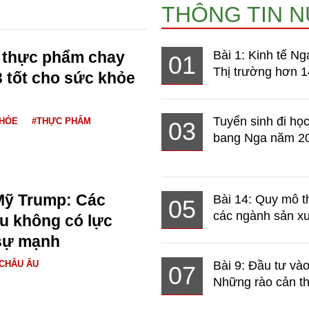
THÔNG TIN 
3 thực phẩm chay
Bài 1: Kinh tế Ng
01
Thị trường hơn 1
 tốt cho sức khỏe
Tuyển sinh đi học
KHỎE
#THỰC PHẨM
03
bang Nga năm 2
Mỹ Trump: Các
Bài 14: Quy mô t
05
các ngành sản xuấ
u không có lực
sự mạnh
CHÂU ÂU
Bài 9: Đầu tư và
07
Những rào cản th