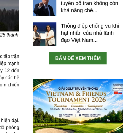
tuyên bố Iran không còn
khả năng chế...
Thông điệp chống vũ khí
hạt nhân của nhà lãnh
025 thành
đạo Việt Nam...
 tập trận
BẤM ĐỂ XEM THÊM
điệp mạnh
ày 12 đến
bày các hệ
bom chiến
 hiện đại.
 đã phóng