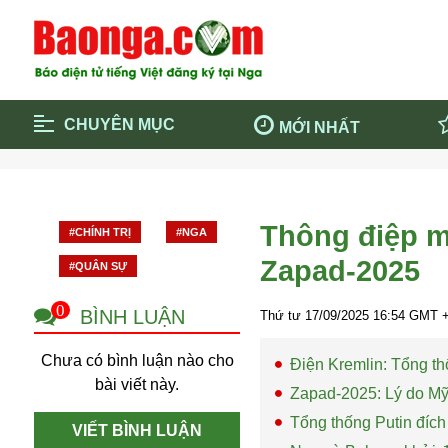
CHUYÊN MỤC
MỚI NHẤT
Trang chủ
Blockcha
Điểm tin chính
Dịch Covi
Thông điệp m
#CHÍNH TRỊ
#NGA
Cộng đồng
Thông ti
Zapad-2025
#QUÂN SỰ
Cuộc sống quanh ta
Khám phá
Quảng cáo
Chính trị
0
BÌNH LUẬN
Thứ tư 17/09/2025
16:54
GMT +
Chưa có bình luận nào cho
Điện Kremlin: Tổng th
bài viết này.
Zapad-2025: Lý do Mỹ
Tổng thống Putin đích
VIẾT BÌNH LUẬN