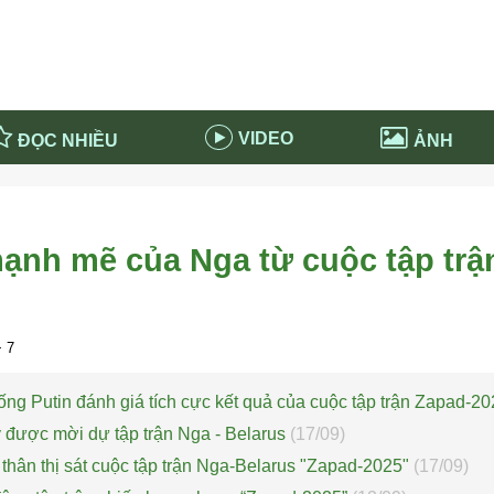
VIDEO
ĐỌC NHIỀU
ẢNH
in và ứng dụng
Tiêu điểm Covid-19
d-19 tại Nga
Thời sự
ạnh mẽ của Nga từ cuộc tập trậ
n nước Nga
NABU EDUCATION
 nước Nga
Tử vi hàng ngày
 Nga - Việt Nam
Phân tích chính trị
 7
ống Putin đánh giá tích cực kết quả của cuộc tập trận Zapad-2
 được mời dự tập trận Nga - Belarus
(17/09)
 thân thị sát cuộc tập trận Nga-Belarus "Zapad-2025"
(17/09)