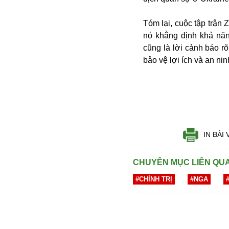
Bulagria
Tóm lại, cuộc tập trận 
nó khẳng định khả năn
Crimea
cũng là lời cảnh báo 
Chính trị
bảo vệ lợi ích và an ni
Công nghệ
Chuyện hay
Chuyện lạ
Cuộc sống quanh ta
Casino
Chiến tranh thương mại
IN BÀI 
Chi hội phụ nữ TTTM Mátxcơva
Chính trị Nga
CHUYÊN MỤC LIÊN QU
Chợ Vòm
#CHÍNH TRỊ
#NGA
Cảnh sát
Cấm bay
Cao tốc
Canada