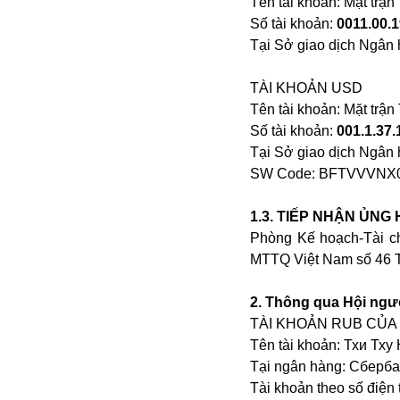
Tên tài khoản: Mặt trậ
Số tài khoản:
0011.00.
Tại Sở giao dịch Ngân
TÀI KHOẢN USD
Tên tài khoản: Mặt trậ
Số tài khoản:
001.1.37.
Tại Sở giao dịch Ngân
SW Code: BFTVVVNX0
Bói toán
Bóng đá
1.3. TIẾP NHẬN ỦNG
Bill Gates
Phòng Kế hoạch-Tài c
BĐS
MTTQ Việt Nam số 46 T
Bí ẩn
Bitcoin
2. Thông qua Hội ngườ
Bamboo Airways
TÀI KHOẢN RUB CỦA 
Báo Nga có gì?
Tên tài khoản: Тхи Тху
Biển Đông
Tại ngân hàng: Сберба
Barrack Obama
Tài khoản theo số điện 
Bắc Kinh