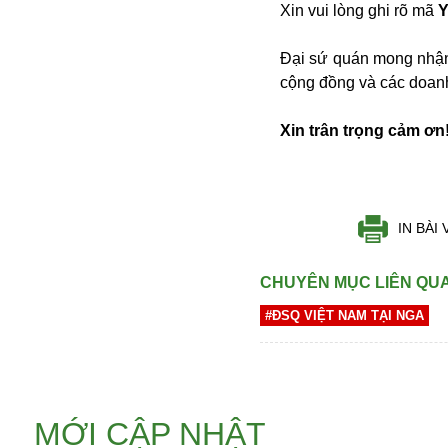
Xin vui lòng ghi rõ mã
Y
Buôn bán ở Nga
Bộ Quốc phòng
Đại sứ quán mong nhận
Bác Hồ
cộng đồng và các doanh
Bộ Y tế
Bão tuyết
Xin trân trọng cảm ơn
Bệnh viện
Bản quyền
Bảo tàng
Blockchain
IN BÀI 
Bộ Ngoại giao
Bình Dương
CHUYÊN MỤC LIÊN QU
Biển Đen
Boeing
#ĐSQ VIỆT NAM TẠI NGA
Bình Định
Bulgaria
Biến chủng
Baikal
MỚI CẬP NHẬT
Bakhmut