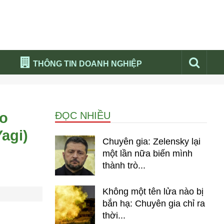
THÔNG TIN DOANH NGHIỆP
Đừng bỏ lỡ
Nổi bật báo nga
ào
ĐỌC NHIỀU
Thư viện media
Yagi)
Phân tích thị trường Nga 2026
Chuyên gia: Zelensky lại
một lần nữa biến mình
thành trò...
Không một tên lửa nào bị
bắn hạ: Chuyên gia chỉ ra
thời...