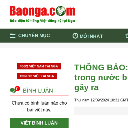
CHUYÊN MỤC
MỚI NHẤT
Trang chủ
Blockcha
Điểm tin chính
Dịch Covi
THÔNG BÁO: V
#ĐSQ VIỆT NAM TẠI NGA
Cộng đồng
Thông ti
trong nước bị
#NGƯỜI VIỆT TẠI NGA
Cuộc sống quanh ta
Khám phá
gây ra
Quảng cáo
Chính trị
0
BÌNH LUẬN
Thứ năm 12/09/2024
10:31
GMT
Chưa có bình luận nào cho
bài viết này.
VIẾT BÌNH LUẬN