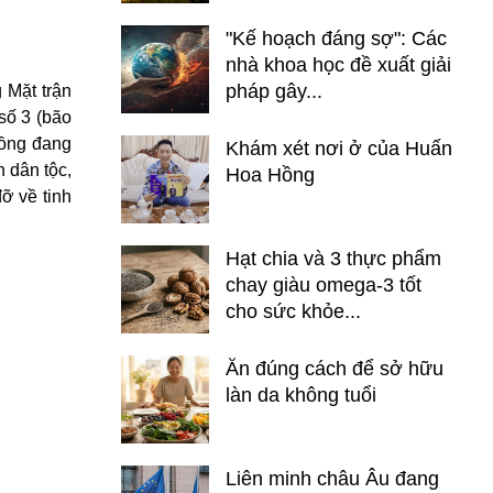
"Kế hoạch đáng sợ": Các
nhà khoa học đề xuất giải
pháp gây...
 Mặt trận
số 3 (bão
đồng đang
Khám xét nơi ở của Huấn
h dân tộc,
Hoa Hồng
đỡ về tinh
Hạt chia và 3 thực phẩm
chay giàu omega-3 tốt
cho sức khỏe...
Ăn đúng cách để sở hữu
làn da không tuổi
Liên minh châu Âu đang