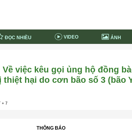
VIDEO
ĐỌC NHIỀU
ẢNH
in và ứng dụng
Tiêu điểm Covid-19
d-19 tại Nga
Thời sự
ề việc kêu gọi ủng hộ đồng b
n nước Nga
NABU EDUCATION
 thiệt hại do cơn bão số 3 (bão 
 nước Nga
Tử vi hàng ngày
 Nga - Việt Nam
Phân tích chính trị
 + 7
THÔNG BÁO