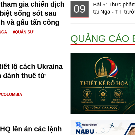
 tham gia chiến dịch
Bài 5: Thực phẩm
09
tại Nga - Thị trườ
biệt sống sót sau
nh và gấu tấn công
NGA
#QUÂN SỰ
QUẢNG CÁO 
iết lộ cách Ukraina
h đánh thuê từ
#COLOMBIA
HQ lên án các lệnh