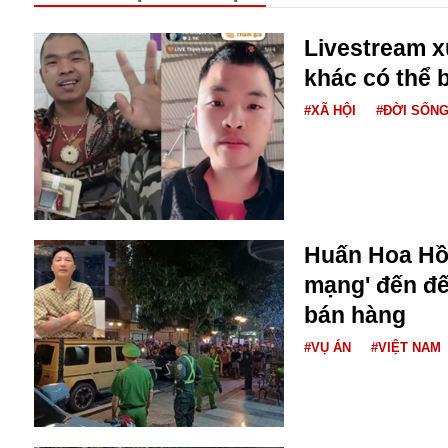
Bulagria
Livestream 
khác có thể b
Crimea
#XÃ HỘI
#ĐỜI SỐN
Chính trị
Công nghệ
Chuyện hay
Chuyện lạ
Cuộc sống quanh ta
Casino
Huấn Hoa Hồn
Chiến tranh thương mại
mạng' đến đế
Chi hội phụ nữ TTTM Mátxcơva
Chính trị Nga
bán hàng
Chợ Vòm
#VỤ ÁN
#VIỆT NAM
Cảnh sát
Cấm bay
Cao tốc
Canada