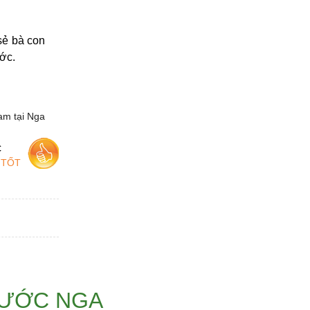
sẻ bà con
ớc.
am tại Nga
c
 TỐT
NƯỚC NGA