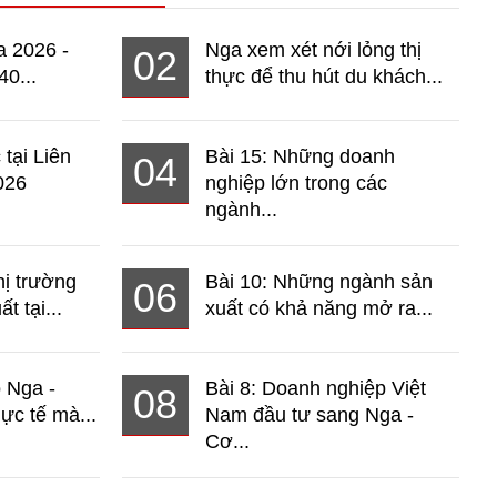
a 2026 -
Nga xem xét nới lỏng thị
02
40...
thực để thu hút du khách...
 tại Liên
Bài 15: Những doanh
04
026
nghiệp lớn trong các
ngành...
hị trường
Bài 10: Những ngành sản
06
t tại...
xuất có khả năng mở ra...
o Nga -
Bài 8: Doanh nghiệp Việt
08
ực tế mà...
Nam đầu tư sang Nga -
Cơ...