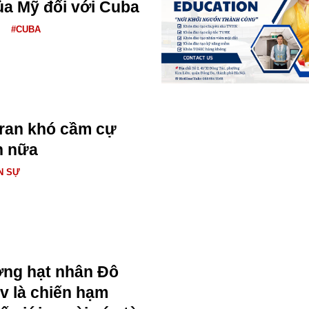
ủa Mỹ đối với Cuba
#CUBA
Iran khó cầm cự
n nữa
N SỰ
ng hạt nhân Đô
v là chiến hạm