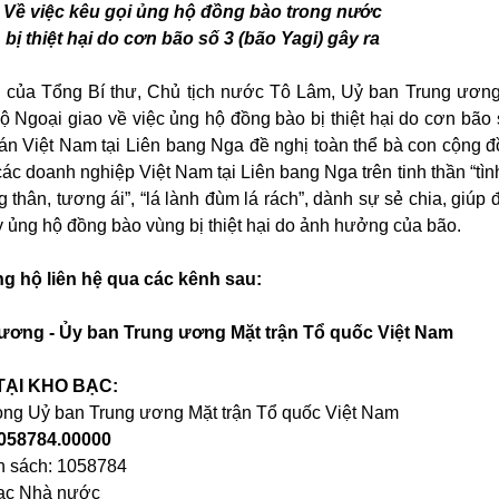
Về việc kêu gọi ủng hộ đồng bào trong n
ước
bị thiệt hại do cơ
n
bão số 3 (bão Yagi) gây ra
 của Tổng Bí thư, Chủ tịch nước Tô Lâm, Uỷ ban Trung ương
 Ngoại giao về việc ủng hộ đồng bào bị thiệt hại do cơn bão 
uán Việt Nam tại Liên bang Nga đề nghị toàn thể bà con cộng 
các doanh nghiệp Việt Nam tại Liên bang Nga trên tinh thần “tìn
 thân, tương ái”, “lá lành đùm lá rách”, dành sự sẻ chia, giúp 
ay ủng hộ đồng bào vùng bị thiệt hại do ảnh hưởng của bão.
ng hộ liên hệ qua các kênh sau:
 ương - Ủy ban Trung ương Mặt trận Tổ quốc Việt Nam
TẠI KHO BẠC:
òng Uỷ ban Trung ương Mặt trận Tổ quốc Việt Nam
1058784.00000
n sách: 1058784
bạc Nhà nước