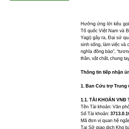
Hưởng ứng lời kêu gọi
Tổ quốc Việt Nam và Bộ
Yagi) gây ra, Đại sứ q
sinh sống, làm việc và 
nghĩa đồng bào”, “tương
thần, vật chất, chung t
Thông tin tiếp nhận ủ
1. Ban Cứu trợ Trung
An ninh
Anh
1.1. TÀI KHOẢN VNĐ 
Australia
Tên Tài khoản: Văn ph
Amazon
Số Tài khoản:
3713.0.
Army Games
Mã đơn vị quan hệ ngâ
Apple
Tại Sở giao dịch Kho 