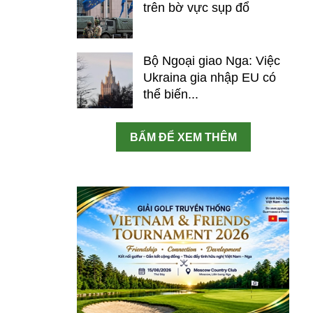
trên bờ vực sụp đổ
Bộ Ngoại giao Nga: Việc
Ukraina gia nhập EU có
thể biến...
BẤM ĐỂ XEM THÊM