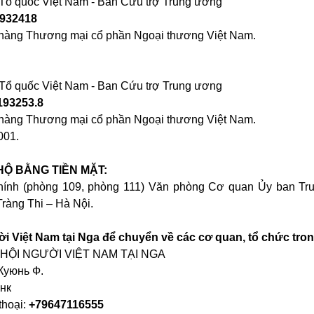
n Tổ quốc Việt Nam - Ban Cứu trợ Trung ương
1932418
 hàng Thương mại cổ phần Ngoại thương Việt Nam.
n Tổ quốc Việt Nam - Ban Cứu trợ Trung ương
193253.8
 hàng Thương mại cổ phần Ngoại thương Việt Nam.
01.
 HỘ BẰNG TIỀN MẶT:
hính (phòng 109, phòng 111) Văn phòng Cơ quan Ủy ban Tr
ràng Thi – Hà Nội.
i Việt Nam tại Nga để chuyển về các cơ quan, tổ chức tro
HỘI NGƯỜI VIỆT NAM TẠI NGA
 Куюнь Ф.
нк
thoại:
+79647116555