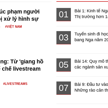
xúc phạm người
Bài 1: Kinh tế Ng
01
Thị trường hơn 1
ị xử lý hình sự
G
#VIỆT NAM
Tuyển sinh đi học
03
bang Nga năm 2
g: Từ 'giang hồ
Bài 14: Quy mô t
05
các ngành sản xuấ
 chế livestream
#LIVESTREAMS
Bài 9: Đầu tư và
07
Những rào cản th