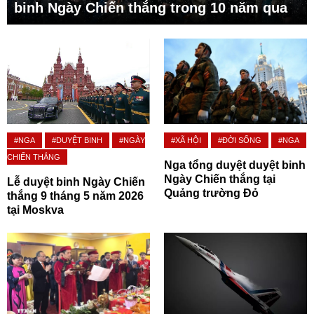
binh Ngày Chiến thắng trong 10 năm qua
#NGA
#DUYỆT BINH
#NGÀY
#XÃ HỘI
#ĐỜI SỐNG
#NGA
CHIẾN THẮNG
Nga tổng duyệt duyệt binh
Ngày Chiến thắng tại
Lễ duyệt binh Ngày Chiến
Quảng trường Đỏ
thắng 9 tháng 5 năm 2026
tại Moskva