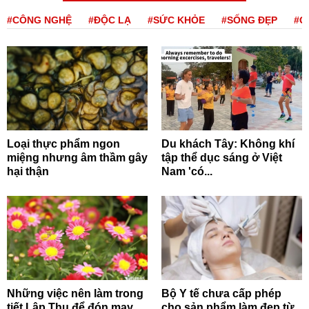
#CÔNG NGHỆ
#ĐỘC LẠ
#SỨC KHỎE
#SỐNG ĐẸP
#Q
Loại thực phẩm ngon
Du khách Tây: Không khí
miệng nhưng âm thầm gây
tập thể dục sáng ở Việt
hại thận
Nam 'có...
Những việc nên làm trong
Bộ Y tế chưa cấp phép
tiết Lập Thu để đón may
cho sản phẩm làm đẹp từ