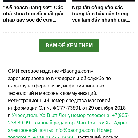
"Kế hoạch đáng sợ": Các
Nga tấn công vào các
nhà khoa học đề xuất giải
trung tâm hậu cần trọng
pháp gây sốc để cứu...
yếu làm đẩy nhanh quá...
BẤM ĐỂ XEM THÊM
СМИ сетевое издание «Baonga.com»
зарегистрировано в Федеральной службе по
надзору в сфере связи, информационных
технологий и массовых коммуникаций.
Регистрационный номер средства массовой
информации Эл № ФС77-73891 от 29 октября 2018
г.
Учредитель Ха Вьет Лонг, номер телефона: +7(905)
238 89 99.
Главный редактор: Чан Тхи Тху Ха: Адрес
электронной почты: info@baonga.com; Номер
телефона: +7(960) 222 19 99.
Настоящий ресурс