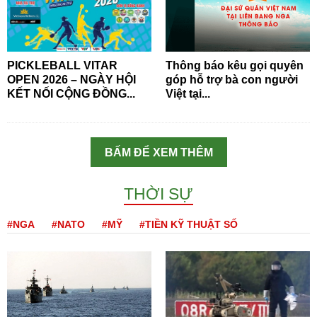
PICKLEBALL VITAR
Thông báo kêu gọi quyên
OPEN 2026 – NGÀY HỘI
góp hỗ trợ bà con người
KẾT NỐI CỘNG ĐỒNG...
Việt tại...
BẤM ĐỂ XEM THÊM
THỜI SỰ
#NGA
#NATO
#MỸ
#TIỀN KỸ THUẬT SỐ