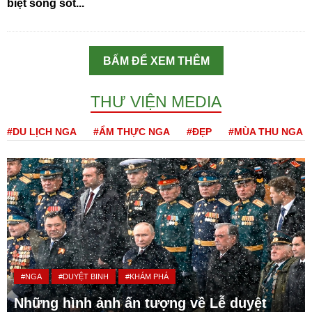
biệt sống sót...
BẤM ĐỂ XEM THÊM
THƯ VIỆN MEDIA
#DU LỊCH NGA
#ẨM THỰC NGA
#ĐẸP
#MÙA THU NGA
#NGA
#DUYỆT BINH
#KHÁM PHÁ
Những hình ảnh ấn tượng về Lễ duyệt