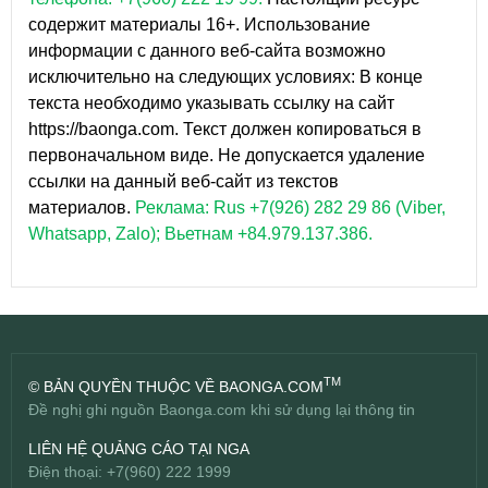
содержит материалы 16+. Использование
информации с данного веб-сайта возможно
исключительно на следующих условиях: В конце
текста необходимо указывать ссылку на сайт
https://baonga.com. Текст должен копироваться в
первоначальном виде. Не допускается удаление
ссылки на данный веб-сайт из текстов
материалов.
Реклама: Rus +7(926) 282 29 86 (Viber,
Whatsapp, Zalo); Вьетнам +84.979.137.386.
TM
© BẢN QUYỀN THUỘC VỀ BAONGA.COM
Đề nghị ghi nguồn Baonga.com khi sử dụng lại thông tin
LIÊN HỆ QUẢNG CÁO TẠI NGA
Điện thoại: +7(960) 222 1999