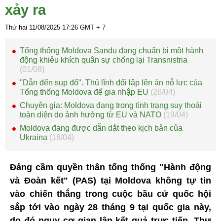
xảy ra
Thứ hai 11/08/2025
17:26
GMT + 7
Tổng thống Moldova Sandu đang chuẩn bị một hành
động khiêu khích quân sự chống lại Transnistria
(01/08)
''Dẫn đến sụp đổ''. Thủ lĩnh đối lập lên án nỗ lực của
Tổng thống Moldova để gia nhập EU
(26/04)
Chuyên gia: Moldova đang trong tình trạng suy thoái
toàn diện do ảnh hưởng từ EU và NATO
(19/04)
Moldova đang được dẫn dắt theo kịch bản của
Ukraina
(18/04)
Đảng cầm quyền thân tổng thống "Hành động
và Đoàn kết" (PAS) tại Moldova không tự tin
vào chiến thắng trong cuộc bầu cử quốc hội
sắp tới vào ngày 28 tháng 9 tại quốc gia này,
do đó nguy cơ gian lận kết quả trực tiếp, Thư