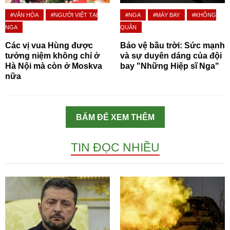
#VĂN HÓA
#NGƯỜI VIỆT TẠI
#NGA
#MÁY BAY
#KHÔNG
NGA
QUÂN
Các vị vua Hùng được
Bảo vệ bầu trời: Sức mạnh
tưởng niệm không chỉ ở
và sự duyên dáng của đội
Hà Nội mà còn ở Moskva
bay "Những Hiệp sĩ Nga"
nữa
BẤM ĐỂ XEM THÊM
TIN ĐỌC NHIỀU