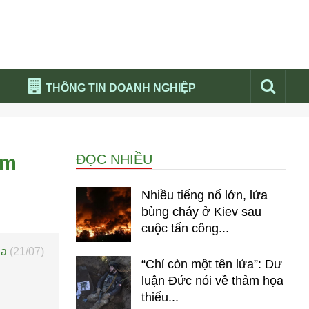
THÔNG TIN DOANH NGHIỆP
Đừng bỏ lỡ
Nổi bật báo nga
âm
ĐỌC NHIỀU
Thư viện media
Phân tích thị trường Nga 2026
Nhiều tiếng nổ lớn, lửa
bùng cháy ở Kiev sau
cuộc tấn công...
ia
(21/07)
“Chỉ còn một tên lửa”: Dư
luận Đức nói về thảm họa
thiếu...