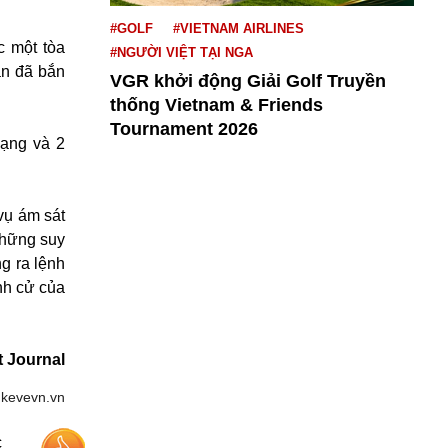
#GOLF
#VIETNAM AIRLINES
c một tòa
#NGƯỜI VIỆT TẠI NGA
ắn đã bắn
VGR khởi động Giải Golf Truyền
thống Vietnam & Friends
Tournament 2026
mạng và 2
vụ ám sát
những suy
g ra lệnh
anh cử của
t Journal
:
kevevn.vn
c