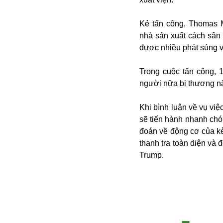
Kẻ tấn công, Thomas M
nhà sản xuất cách sân
được nhiều phát súng về
Trong cuộc tấn công, 
người nữa bị thương n
Bói toán
Khi bình luận về vụ vi
Bóng đá
sẽ tiến hành nhanh chó
Bill Gates
đoán về động cơ của kẻ
BĐS
thanh tra toàn diện và 
Bí ẩn
Trump.
Bitcoin
Bamboo Airways
Báo Nga có gì?
Biển Đông
Barrack Obama
Bắc Kinh