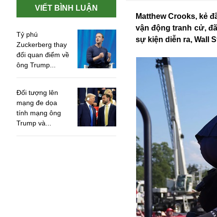
VIẾT BÌNH LUẬN
Matthew Crooks, kẻ đ
vận động tranh cử, đã
Tỷ phú
sự kiện diễn ra, Wall S
Zuckerberg thay
đổi quan điểm về
ông Trump...
Đối tượng lên
mạng đe dọa
tính mạng ông
Trump và...
An ninh
Anh
Australia
Amazon
Army Games
Apple