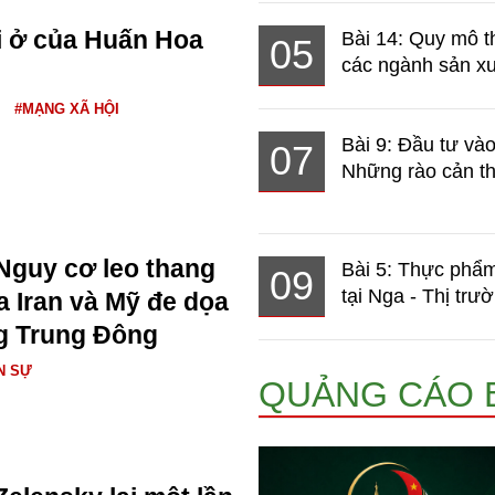
i ở của Huấn Hoa
Bài 14: Quy mô t
05
các ngành sản xuấ
#MẠNG XÃ HỘI
Bài 9: Đầu tư và
07
Những rào cản th
Nguy cơ leo thang
Bài 5: Thực phẩm
09
tại Nga - Thị trườ
a Iran và Mỹ đe dọa
g Trung Đông
N SỰ
QUẢNG CÁO 