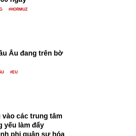
G
#HORMUZ
âu Âu đang trên bờ
ÂU
#EU
 vào các trung tâm
g yếu làm đẩy
ình phi quân sự hóa