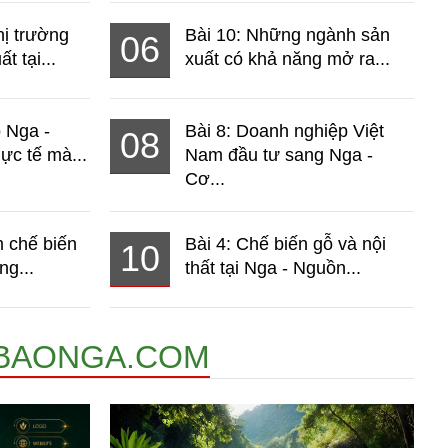
hị trường
Bài 10: Những ngành sản
06
t tại...
xuất có khả năng mở ra...
o Nga -
Bài 8: Doanh nghiệp Việt
08
ực tế mà...
Nam đầu tư sang Nga -
Cơ...
 chế biến
Bài 4: Chế biến gỗ và nội
10
ng...
thất tại Nga - Nguồn...
BAONGA.COM