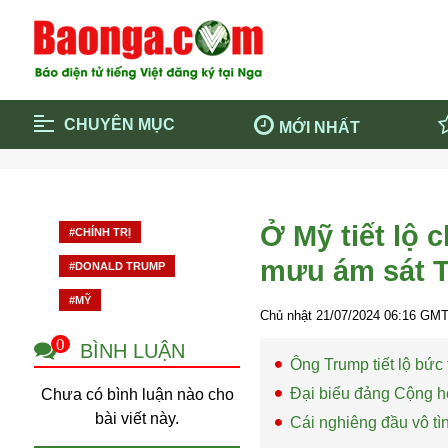
CHUYÊN MỤC
MỚI NHẤT
Trang chủ
Blockcha
Điểm tin chính
Dịch Covi
Ở Mỹ tiết lộ 
#CHÍNH TRỊ
Cộng đồng
Thông ti
mưu ám sát 
#DONALD TRUMP
Cuộc sống quanh ta
Khám phá
#MỸ
Quảng cáo
Chính trị
Chủ nhật 21/07/2024
06:16
GMT 
0
BÌNH LUẬN
Ông Trump tiết lộ bức
Đại biểu đảng Cộng hò
Chưa có bình luận nào cho
bài viết này.
Cái nghiêng đầu vô t