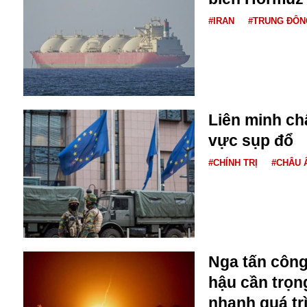
Dịch vụ
Diego Maradona
#IRAN
#TRUNG ĐÔN
Di cư
Facebook
Dòng chảy phương Bắc 1
FED
Dải Gaza
Fansipan
F0
FLC
Liên minh ch
F-16
vực sụp đổ
#CHÍNH TRỊ
#CHÂU 
Gương sáng
Nga tấn công
Golf
Giáng sinh
hậu cần trọn
GDP
nhanh quá tr