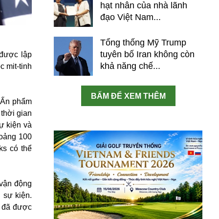
hạt nhân của nhà lãnh
đạo Việt Nam...
Tổng thống Mỹ Trump
tuyên bố Iran không còn
 được lập
khả năng chế...
 mit-tinh
BẤM ĐỂ XEM THÊM
. Ấn phẩm
thời gian
ự kiện và
hoảng 100
ks có thể
 vận động
 sự kiện.
g đã được