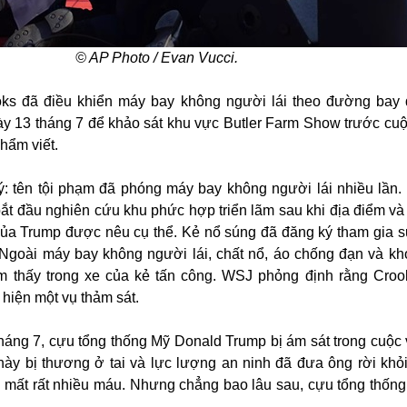
© AP Photo / Evan Vucci.
ks đã điều khiển máy bay không người lái theo đường bay
gày 13 tháng 7 để khảo sát khu vực Butler Farm Show trước cuộc
phẩm viết.
ý: tên tội phạm đã phóng máy bay không người lái nhiều lần
bắt đầu nghiên cứu khu phức hợp triển lãm sau khi địa điểm và 
 của Trump được nêu cụ thể. Kẻ nổ súng đã đăng ký tham gia s
. Ngoài máy bay không người lái, chất nổ, áo chống đạn và k
m thấy trong xe của kẻ tấn công. WSJ phỏng định rằng Croo
hiện một vụ thảm sát.
háng 7, cựu tổng thống Mỹ Donald Trump bị ám sát trong cuộc
a này bị thương ở tai và lực lượng an ninh đã đưa ông rời khỏi
ã mất rất nhiều máu. Nhưng chẳng bao lâu sau, cựu tổng thốn