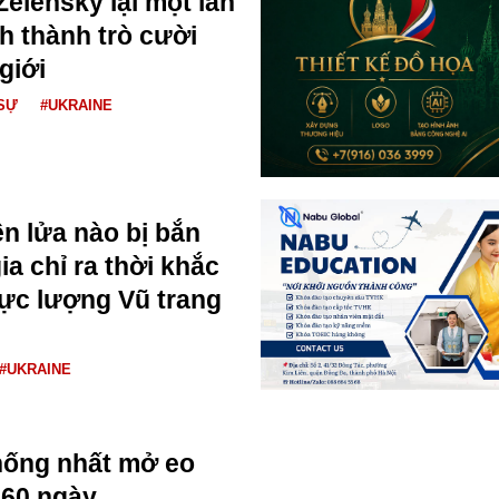
Zelensky lại một lần
h thành trò cười
giới
SỰ
#UKRAINE
n lửa nào bị bắn
a chỉ ra thời khắc
ực lượng Vũ trang
#UKRAINE
hống nhất mở eo
 60 ngày