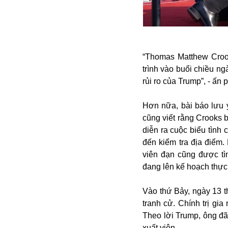
Alibaba
Angela Merkel
Aeroflot
ASEAN
Argentina
“Thomas Matthew Croo
Ai
trình vào buổi chiều n
Azovstal
rủi ro của Trump”, - ấn 
Hơn nữa, bài báo lưu 
cũng viết rằng Crooks 
diễn ra cuộc biểu tình
đến kiểm tra địa điểm
viên đạn cũng được tì
đang lên kế hoạch thực 
Vào thứ Bảy, ngày 13 t
tranh cử. Chính trị gi
Theo lời Trump, ông đ
xuất viện.