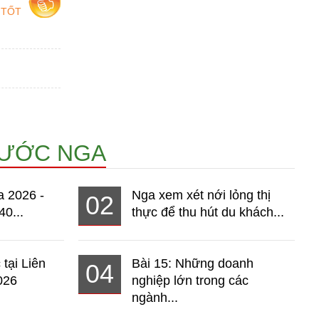
 TỐT
NƯỚC NGA
a 2026 -
Nga xem xét nới lỏng thị
02
40...
thực để thu hút du khách...
 tại Liên
Bài 15: Những doanh
04
026
nghiệp lớn trong các
ngành...