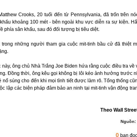
atthew Crooks, 20 tuổi đến từ Pennsylvania, đã trốn trên nó
 khấu khoảng 100 mét - bên ngoài khu vực diễn ra sự kiện. H
 phía sân khấu, sau đó đối tượng bị tiêu diệt.
1 trong những người tham gia cuộc mit-tinh bầu cử đã thiệt 
ặng.
ệc này, ông chủ Nhà Trắng Joe Biden hứa rằng cuộc điều tra về 
ng. Đồng thời, ông kêu gọi không bị lôi kéo ảnh hưởng trước 
 nổ súng cho đến khi mọi tình tiết được làm rõ. Tổng thống cũn
độc lập các biện pháp đảm bảo an ninh tại mit-tinh vận động tr
Theo Wall Stree
Nguồn
0
bạn đọ