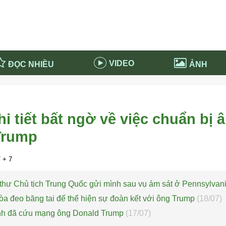
VIDEO
ĐỌC NHIỀU
ẢNH
in và ứng dụng
Tiêu điểm Covid-19
d-19 tại Nga
Thời sự
chi tiết bất ngờ về việc chuẩn bị 
n nước Nga
NABU EDUCATION
Trump
 nước Nga
Tử vi hàng ngày
 Nga - Việt Nam
Phân tích chính trị
+ 7
 thư Chủ tịch Trung Quốc gửi mình sau vụ ám sát ở Pennsylvan
a đeo băng tai để thể hiện sự đoàn kết với ông Trump
(18/07)
ình đã cứu mạng ông Donald Trump
(17/07)