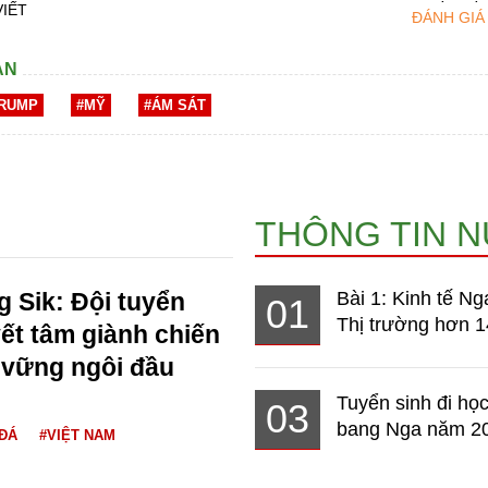
VIẾT
ĐÁNH GIÁ
AN
TRUMP
#MỸ
#ÁM SÁT
THÔNG TIN 
 Sik: Đội tuyển
Bài 1: Kinh tế Ng
01
Thị trường hơn 1
ết tâm giành chiến
 vững ngôi đầu
Tuyển sinh đi học
03
bang Nga năm 2
ĐÁ
#VIỆT NAM