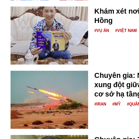
Bulagria
Khám xét nơ
Hồng
Crimea
#VỤ ÁN
#VIỆT NAM
Chính trị
Công nghệ
Chuyện hay
Chuyện lạ
Cuộc sống quanh ta
Casino
Chuyên gia: 
Chiến tranh thương mại
xung đột giữ
Chi hội phụ nữ TTTM Mátxcơva
cơ sở hạ tần
Chính trị Nga
Chợ Vòm
#IRAN
#MỸ
#QUÂ
Cảnh sát
Cấm bay
Cao tốc
Canada