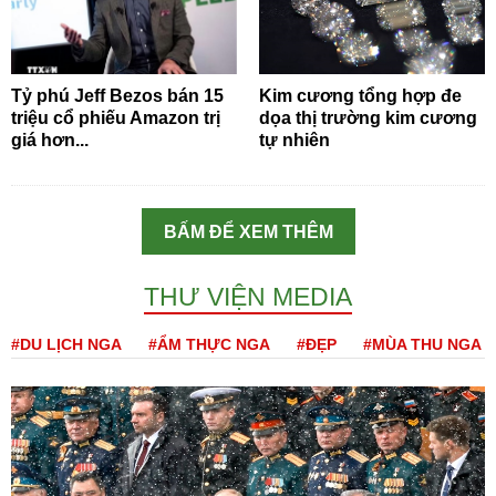
Tỷ phú Jeff Bezos bán 15
Kim cương tổng hợp đe
triệu cổ phiếu Amazon trị
dọa thị trường kim cương
giá hơn...
tự nhiên
BẤM ĐỂ XEM THÊM
THƯ VIỆN MEDIA
#DU LỊCH NGA
#ẨM THỰC NGA
#ĐẸP
#MÙA THU NGA