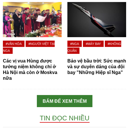
#VĂN HÓA
#NGƯỜI VIỆT TẠI
#NGA
#MÁY BAY
#KHÔNG
NGA
QUÂN
Các vị vua Hùng được
Bảo vệ bầu trời: Sức mạnh
tưởng niệm không chỉ ở
và sự duyên dáng của đội
Hà Nội mà còn ở Moskva
bay "Những Hiệp sĩ Nga"
nữa
BẤM ĐỂ XEM THÊM
TIN ĐỌC NHIỀU