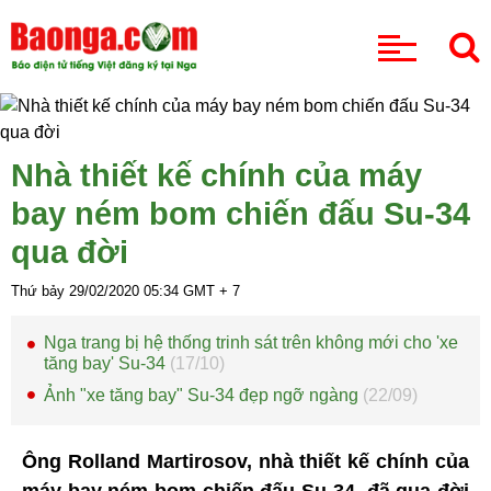
CHUYÊN MỤC
Nhà thiết kế chính của máy
bay ném bom chiến đấu Su-34
qua đời
Thứ bảy 29/02/2020
05:34
GMT + 7
Nga trang bị hệ thống trinh sát trên không mới cho 'xe
tăng bay' Su-34
(17/10)
Ảnh "xe tăng bay" Su-34 đẹp ngỡ ngàng
(22/09)
Ông Rolland Martirosov, nhà thiết kế chính của
máy bay ném bom chiến đấu Su-34, đã qua đời