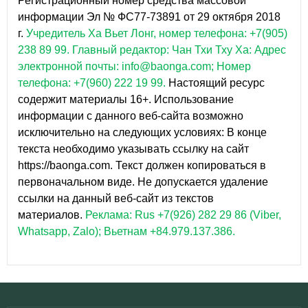
Регистрационный номер средства массовой
информации Эл № ФС77-73891 от 29 октября 2018
г.
Учредитель Ха Вьет Лонг, номер телефона: +7(905)
238 89 99.
Главный редактор: Чан Тхи Тху Ха: Адрес
электронной почты: info@baonga.com; Номер
телефона: +7(960) 222 19 99.
Настоящий ресурс
содержит материалы 16+. Использование
информации с данного веб-сайта возможно
исключительно на следующих условиях: В конце
текста необходимо указывать ссылку на сайт
https://baonga.com. Текст должен копироваться в
первоначальном виде. Не допускается удаление
ссылки на данный веб-сайт из текстов
материалов.
Реклама: Rus +7(926) 282 29 86 (Viber,
Whatsapp, Zalo); Вьетнам +84.979.137.386.