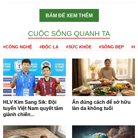
BẤM ĐỂ XEM THÊM
CUỘC SỐNG QUANH TA
#CÔNG NGHỆ
#ĐỘC LẠ
#SỨC KHỎE
#SỐNG ĐẸP
#Q
HLV Kim Sang Sik: Đội
Ăn đúng cách để sở hữu
tuyển Việt Nam quyết tâm
làn da không tuổi
giành chiến...