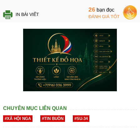
26
bạn đọc
IN BÀI VIẾT
ĐÁNH GIÁ TỐT
CHUYÊN MỤC LIÊN QUAN
#XÃ HỘI NGA
#TIN BUỒN
#SU-34