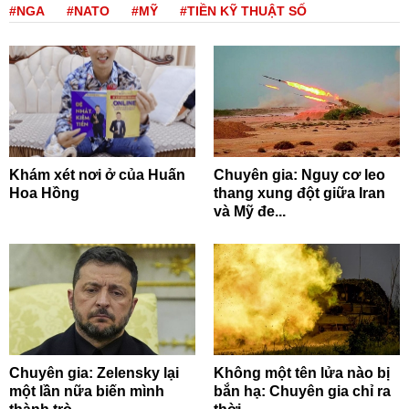
#NGA
#NATO
#MỸ
#TIỀN KỸ THUẬT SỐ
Khám xét nơi ở của Huấn
Chuyên gia: Nguy cơ leo
Hoa Hồng
thang xung đột giữa Iran
và Mỹ đe...
Chuyên gia: Zelensky lại
Không một tên lửa nào bị
một lần nữa biến mình
bắn hạ: Chuyên gia chỉ ra