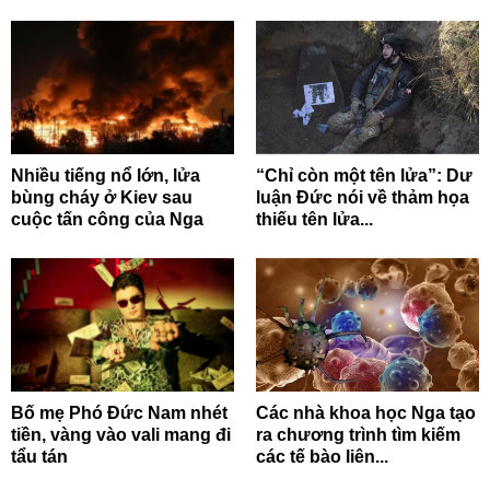
Nhiều tiếng nổ lớn, lửa
“Chỉ còn một tên lửa”: Dư
bùng cháy ở Kiev sau
luận Đức nói về thảm họa
cuộc tấn công của Nga
thiếu tên lửa...
Bố mẹ Phó Đức Nam nhét
Các nhà khoa học Nga tạo
tiền, vàng vào vali mang đi
ra chương trình tìm kiếm
tẩu tán
các tế bào liên...