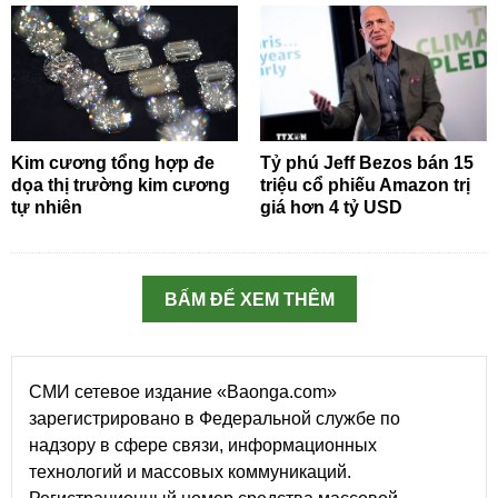
Kim cương tổng hợp đe
Tỷ phú Jeff Bezos bán 15
dọa thị trường kim cương
triệu cổ phiếu Amazon trị
tự nhiên
giá hơn 4 tỷ USD
BẤM ĐỂ XEM THÊM
СМИ сетевое издание «Baonga.com»
зарегистрировано в Федеральной службе по
надзору в сфере связи, информационных
технологий и массовых коммуникаций.