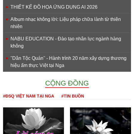
THIẾT KẾ ĐỒ HỌA ỨNG DỤNG AI 2026
Album nhạc không lời: Liệu pháp chữa lành từ thiên
nhiên
NABU EDUCATION - Đào tạo nhân lực ngành hàng
không
''Dân Tộc Quán'' - Hành trình 20 năm xây dựng thương
hiệu ẩm thực Việt tại Nga
CỘNG ĐỒNG
#ĐSQ VIỆT NAM TẠI NGA
#TIN BUỒN