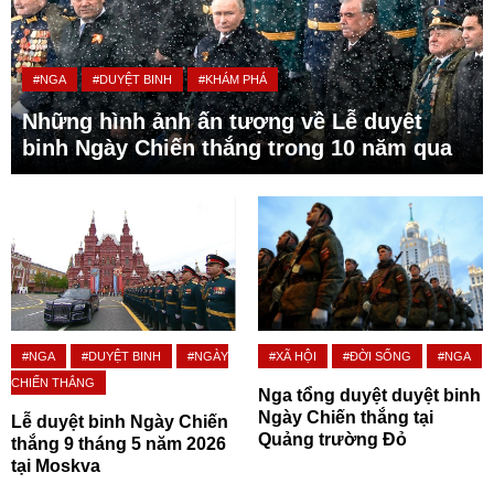
#NGA
#DUYỆT BINH
#KHÁM PHÁ
Những hình ảnh ấn tượng về Lễ duyệt
binh Ngày Chiến thắng trong 10 năm qua
#NGA
#DUYỆT BINH
#NGÀY
#XÃ HỘI
#ĐỜI SỐNG
#NGA
CHIẾN THẮNG
Nga tổng duyệt duyệt binh
Ngày Chiến thắng tại
Lễ duyệt binh Ngày Chiến
Quảng trường Đỏ
thắng 9 tháng 5 năm 2026
tại Moskva