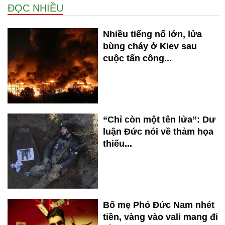
ĐỌC NHIỀU
Nhiều tiếng nổ lớn, lửa
bùng cháy ở Kiev sau
cuộc tấn công...
“Chỉ còn một tên lửa”: Dư
luận Đức nói về thảm họa
thiếu...
Bố mẹ Phó Đức Nam nhét
tiền, vàng vào vali mang đi